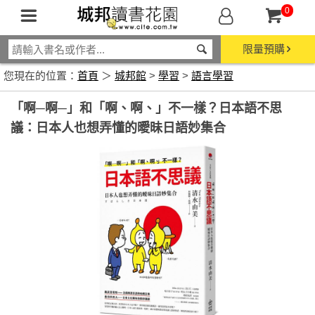
0
限量預購
您現在的位置：
首頁
＞
城邦館
>
學習
>
語言學習
「啊─啊─」和「啊、啊、」不一樣？日本語不思
議：日本人也想弄懂的曖昧日語妙集合