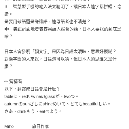
📱　智慧型手機的輸入法太聰明了，讓日本人連字都拼錯、唸
錯。

是要用敬語還是謙讓語，連母語者也不清楚？

🔊　義正詞嚴地發表容易讓人誤會的話，日本人要說的到底是
啥？

日本人會發明「顏文字」是因為日語太曖昧、意思好模糊？

對漢字圈的人來說，日語還可以猜，但日本人的思維又是什
麼？

✏ 猜猜看

以下，翻譯成日語會是什麼？

tableに、redいwineのglassが、twoつ。

autumnのsunざしにshineめいて、とてもbeautifulしい。

さあ、drinkもう、eatべよう。

Miho　　　 ｜旅日作家
