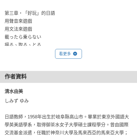
日語真的好難？老師的補充說明，可能和你想的不一樣喔……
第三章‧「好玩」的日語

用聲音來遊戲

用文法來遊戲

載ったら乗らない

撮る、取る、とる

「聲」的表記

看更多
發出聲音唸出來

作者資料
第四章‧來翻翻字典吧！

「近海」到底是哪裡啊？

清水由美 
「くるしい」大集合

「つまらない」的相反詞是什麼呢？

しみず ゆみ

「てこでも動かぬ」貓

有關「チョッカイ」的知識

日語教師，1958年出生於岐阜縣高山市。畢業於東京外國語大
連貓的手也想借

學英美語學系，取得御茶水女子大學碩士課程學分。曾由國際
字典裡的「貓砂」

交流基金派遣，任職於神奈川大學及馬來西亞的馬來亞大學；