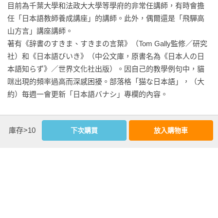
有意思的琺瑯

目前為千葉大學和法政大大學等學府的非常任講師，有時會擔
關於「恋しい」的長篇大論

任「日本語教師養成講座」的講師。此外，偶爾還是「飛驒高
山方言」講座講師。

第五章‧讓人不愛的日語

著有《辞書のすきま、すきまの言葉》（Tom Gally監修／研究
不該使用的「あるまじき」

社）和《日本語びいき》（中公文庫，原書名為《日本人の日
別想在隱藏起來的主語上打馬虎眼

本語知らず》／世界文化社出版）。因自己的教學例句中，貓
令人困惑的軛式搭配

咪出現的頻率過高而深感困擾。部落格「猫な日本語」，（大
可疑的「中黑」

約）每週一會更新「日本語バナシ」專欄的內容。

請問你們是「夫妻」嗎？還是「雙薪家庭」呢？

日語裡「夫婦」的預設值

＊部落格「猫な日本語」：http://nekonanihongo.jugem.jp/
庫存>10
下次購買
放入購物車
讓人感到不舒服的「～とすれば」

「寄らば」和「寄れば」

看更多
誤解を招いた（とした）ら

気になってございます

基本資料
第六章‧打開日語教室的那扇窗

and、と、そして

作者：
清水由美