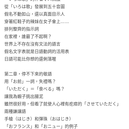
👨　潛規則揭祕 ──  in日語教室裡的學習關卡

從「いろは歌」發展到五十音圖

👱　30年經驗談 ── 連初學者也懂的獨特笑料

假名不動如山，還以真面目示人

穿著紅鞋子的辣妹在女子會上……

原來「啊─啊─」和「啊、啊、」「啊──」意思全都不同（別
排列整齊的指示詞

想歪）；

在家裡，誰最了不起啊？

漫畫裡「欸～」和「欸欸」、「嗯～」和「嗯嗯」也有模糊的
世界上不存在沒有文法的語言

約定成俗。

假名文字表就是日語動詞的活用表

日語可能比你想的還俐落喔

本書是外國學習者在課堂上會遇到的疑惑與趣味（吼~日本人為
什麼要醬?）；

第二章‧停不下來的敬語

有些特殊現象，經日語老師說明、真正理解後，日語程度就能
用「お前」一詞，失禮嗎？

快速進階～

「いただく」＝「食べる」嗎？

讓我為蝦子挑出腸泥

學習卡關了嗎？關於敬語、人物對話……竟連日本人都會搞
雖然很好用，但看了就使人心裡有疙瘩的「させていただく」

錯？

兩種謙讓語

趕緊來看３０年資深經驗的日語老師，分享課後的教學真心
手槍（はじき）和彈珠（おはじき）

話！

「おフランス」和「おニュー」的例子
