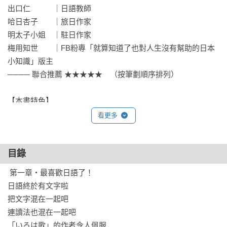
出口仁　　　｜日語教師

哈日杏子　　｜旅日作家

明太子小姐　｜駐日作家

梅用知世　　｜FB粉專「就算知道了也對人生沒有幫助的日本
小知識」版主

──── 聯合推薦 ★★★★★　（按筆劃順序排列）

【本書特色】

在語言學校裡學了很多日語規則，但是實際上似乎不是這麼一
看更多
回事 !?

公文看不懂，敬語＆謙讓語太難；原版漫畫好好笑，但笑點在
目錄
哪裡啊？

「大間違い」和「お間違い」哪個是正確的？那「お門違い」
 第一章‧最喜歡日語了！

呢？

日語終於有文字啦

五段動詞變化是大魔王、好難？但老師卻說它很簡單、又嚴
把文字混在一起吧

整……

連讀法也混在一起吧

「いろは歌」的作者令人佩服
