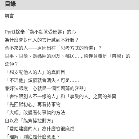
目錄
前言

Part1捨棄「動不動就受影響」的心

為什麼會對他人的言行感到不舒服？

合不來的人——原因出在「思考方式的習慣」？

同事、同學、媽媽圈的朋友、鄰居……夥伴意識是「自戀」的
延伸？

「想支配他人的人」的真面目

「不理他」煩惱就會消失。可是……

兼好法師說「心就是一個空蕩蕩的容器」

「害怕跟別人不一樣的人」和「享受的人」之間的差異

「先回歸初心」再看待事物

「大幅」改變看待事物的方法

自以為「能夠操控對方」

「愛給建議的人」為什麼會很麻煩

「理解」到底是什麼意思？
