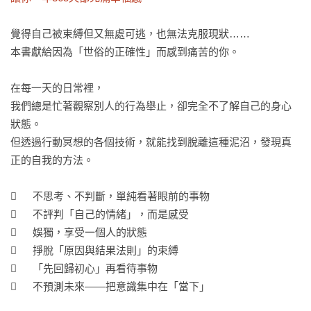
覺得自己被束縛但又無處可逃，也無法克服現狀……

本書獻給因為「世俗的正確性」而感到痛苦的你。

在每一天的日常裡，

我們總是忙著觀察別人的行為舉止，卻完全不了解自己的身心
狀態。

但透過行動冥想的各個技術，就能找到脫離這種泥沼，發現真
正的自我的方法。

	不思考、不判斷，單純看著眼前的事物

	不評判「自己的情緒」，而是感受

	娛獨，享受一個人的狀態

	掙脫「原因與結果法則」的束縛

	「先回歸初心」再看待事物

	不預測未來——把意識集中在「當下」
