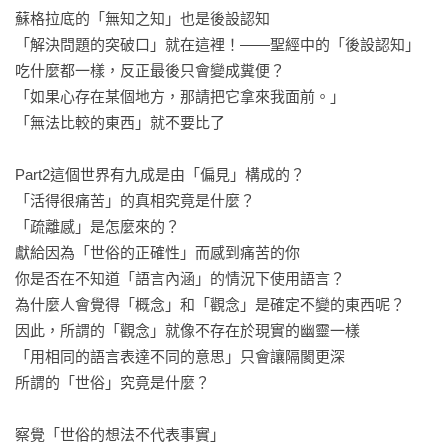
蘇格拉底的「無知之知」也是後設認知

「解決問題的突破口」就在這裡！——聖經中的「後設認知」

吃什麼都一樣，反正最後只會變成糞便？

「如果心存在某個地方，那請把它拿來我面前。」

「無法比較的東西」就不要比了

Part2這個世界有九成是由「偏見」構成的？

「活得很痛苦」的真相究竟是什麼？

「疏離感」是怎麼來的？

獻給因為「世俗的正確性」而感到痛苦的你

你是否在不知道「語言內涵」的情況下使用語言？

為什麼人會覺得「概念」和「觀念」是確定不變的東西呢？

因此，所謂的「觀念」就像不存在於現實的幽靈一樣

「用相同的語言表達不同的意思」只會讓隔閡更深

所謂的「世俗」究竟是什麼？

察覺「世俗的想法不代表事實」
