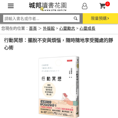
0
限量預購
您現在的位置：
首頁
＞
外版館
>
心靈勵志
>
心靈成長
行動冥想：擺脫不安與煩惱，隨時隨地享受獨處的靜
心術