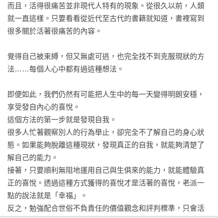
坦率、真誠地用自己的原本的面貌融入此生與這個世界

而且，活得很痛苦並非現代人特有的現象。從很久以前，人類
自己親身經歷過的一切都是貨真價實

就一直這樣。只要看看從近代至古代的書籍就知道，書裡寫到
很多關於活著很痛苦的內容。

用自己原本的面貌直接與世界接觸時，人就會充滿喜悅

你只要「坦率地觸碰、感受、接受」即可

覺得自己被束縛，但又無處可逃，也完全找不到克服現狀的方
任何人身上都有可能發生這種「近在咫尺的覺醒」並且因此發
法……每個人心中都有過這種想法。

揮能力

每天都過得像人生從今天開始一樣

即便如此，我們仍然有可能把人生中的每一天變得明朗安穩，
「好薩馬利亞人」教會我們的事

享受發自內心的喜悅。

「主動跳入漩渦中」才能改變現實

這個方法的第一步就是發現自我。

經驗就是「自己內部發生的變化」

很多人忙著觀察別人的行為舉止，卻完全不了解自己的身心狀
無法「體驗」人生的病

態。如果能夠脫離這種現狀，發現真正的自我，就能夠清楚了
「去愛吧」的意思就是「去經歷真實的體驗吧」

解自己的能力。

接著，只要順利無阻地運用自己與生俱來的能力，就能體驗真
Part4 我們追求的「救贖」可以靠「頓悟」實現嗎？

正的喜悅。透過這種方式獲得的喜悅才是活著的喜悅，老派一
擺脫「無聊自我」的提示

點的說法就是「幸福」。

終生擺脫「日日鬱悶」的終極方法

反之，勉強配合世俗不負責任的價值觀念和評判標準，只會活