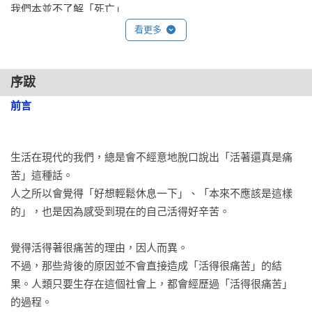
我們本並不了解「死亡」

「死亡」不代表永遠OFF？

看更多
「人類生命」的開端究竟是什麼？

何謂「幸福」？

金錢、朋友、知識、能力……要擁有多少才能幸福？

序跋
如果過度思考自己的幸福，反而會變得不幸？

前言
何謂「時間」？

時間是「變化」的單位

發現「自己連處於無知之中都不知道」，眼裡看到的景色就會
生活在現代的我們，總是會不經意地脫口說出「活著還真是痛
為之一變

苦」這種話。

人之所以會覺得「好想輕鬆休息一下」、「本來不應該是這樣
Part3 「徒手」就能觸碰「當下這個瞬間的世界」

的」，也是因為感受到現在的自己活得好辛苦。

「改變體驗方法」的全新生活方式

當「被輕視的身體」發出吶喊的時候

覺得活得著很痛苦的理由，因人而異。

「用自己的方式發揮自己的能力」就是最棒的生存價值

不過，那些背後的原因並不會直接造成「活得很痛苦」的結
「赤腳走路」——直接體會世界的觸感

果。人類只要生存在這個社會上，都會經歷過「活得很痛苦」
「像個孩子一樣」——拿下「厚重的眼鏡」看看這個世界吧

的過程。
