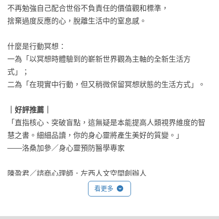
不再勉強自己配合世俗不負責任的價值觀和標準，

捨棄過度反應的心，脫離生活中的窒息感。

什麼是行動冥想：

一為「以冥想時體驗到的嶄新世界觀為主軸的全新生活方
式」；

二為「在現實中行動，但又稍微保留冥想狀態的生活方式」。

｜好評推薦｜
「直指核心、突破盲點，這無疑是本能提高人類視界維度的智
慧之書。細細品讀，你的身心靈將產生美好的質變。」

——洛桑加參／身心靈預防醫學專家 

陳盈君／諮商心理師．左西人文空間創辦人

陳璿丞／析心事務所所長．身心科醫師

看更多
馮云／生活好好創辦人

厭世哲學家／《厭世講堂》作者