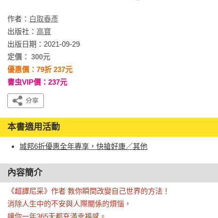
作者：
白取春彥
出版社：
高寶
出版日期：2021-09-29
定價： 300元
優惠價：79折 237元
書虫VIP價：237元
本書適用活動
城邦6折優惠全年專享，快搶好康／其他
內容簡介
《超譯尼采》作者 教你瞬間改變自己世界的方法！

消除人生中的不安與人際關係的煩惱，

讓你一年365天都充滿幸福感。