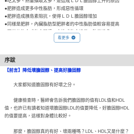
●吃太多、熱量攝取太多，是造成ＬＤＬ膽固醇上升的原因

●肥胖造成更多中性脂肪，形成惡性循環

●肥胖造成胰島素阻抗，使得ＬＤＬ膽固醇增加

●同樣是肥胖，內臟脂肪型肥胖者的中性脂肪值較容易提高

●不當的飲食或飲食習慣，會造成飲食過量、熱量過多

看更多
●有些人用餐時會攝取過多膽固醇，造成ＬＤＬ膽固醇值上升

●飲酒過量會造成中性脂肪增加

●壓力會造成血中ＬＤＬ膽固醇增加

序跋
●抽菸會使ＬＤＬ膽固醇增加，造成ＨＤＬ膽固醇減少

【前言】降低壞膽固醇、提高好膽固醇
●女性停經後造成女性荷爾蒙失衡，容易使ＬＤＬ膽固醇增加

●好膽固醇ＨＤＬ減少的幾個原因

　　大家都知道膽固醇有好壞之分。

●遺傳造成的ＬＤＬ膽固醇增加

●因其他疾病或服用某種藥物所造成的脂質異常

　　健康檢查時，醫師會告訴我們膽固醇的值有LDL值和HDL
●想要降低ＬＤＬ膽固醇，就要先改善生活習慣

值，也許已有讀者知道壞膽固醇LDL的值要降低，好膽固醇HDL
●有無冠狀動脈疾病等危險因素的多寡，會決定脂肪的目標值

的值要提高，這樣對身體比較好。

　　那麼，膽固醇真的有好、壞兩種嗎？LDL、HDL又是什麼？
Part 4 　效果卓越！降低壞膽固醇，提高好膽固醇的飲食生活、