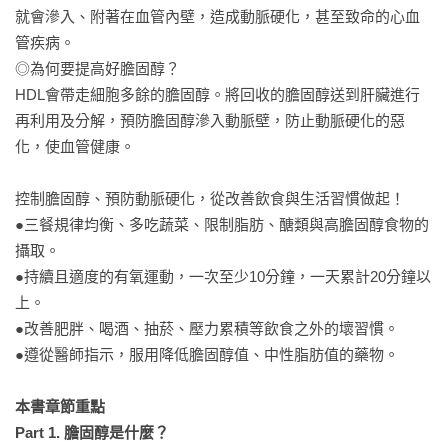
就會滲入、附著在血管內壁，造成動脈硬化，甚至致命的心血
管疾病。

◎為何要提高好膽固醇？

HDL會帶走細胞多餘的膽固醇。將回收的膽固醇送到肝臟進行
再利用及分解，預防膽固醇滲入動脈壁，防止動脈硬化的惡
化，使血管健康。

控制膽固醇、預防動脈硬化，從改善飲食與生活習慣做起！

●三餐規律均衡、多吃蔬菜、限制脂肪、醣類與高膽固醇食物的
攝取。

●持續且適度的有氧運動，一次至少10分鐘，一天累計20分鐘以
上。

●改善肥胖、喝酒、抽菸、壓力累積等飲食之外的壞習慣。

●遵從醫師指示，服用降低膽固醇值、中性脂肪值的藥物。

本書章節重點

Part 1. 膽固醇是什麼？