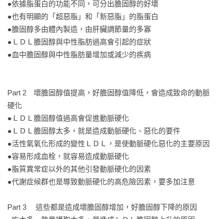
的運動……
●依據脂蛋白的功能不同，可分出膽固醇的好壞

●也有明顯的「超惡脂」和「新惡脂」的脂蛋白

●膽固醇多由體內製造，由肝臟調節量的多寡

●ＬＤＬ膽固醇與中性脂肪過高會引起的症狀

●血中膽固醇與中性脂肪量增加或減少的疾病

Part 2　壞膽固醇值提高，好膽固醇值降低，會造成致命的動脈
硬化

●ＬＤＬ膽固醇值過高會促進動脈硬化

●ＬＤＬ膽固醇太多，就是造成動脈硬化、惡化的要件

●活性氧氧化形成的變性ＬＤＬ，是使動脈硬化惡化的主要原因

●容易形成血栓，就容易造成動脈硬化

●脂質異常症以外的其他引發動脈硬化的因素

●代謝症候群也是導致動脈硬化的高危險因素，要多加注意

Part 3 　這些都是造成壞膽固醇增加，好膽固醇下降的原因
