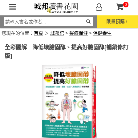
0
限量預購
您現在的位置：
首頁
＞
城邦館
>
醫療保健
>
保健養生
全彩圖解 降低壞膽固醇、提高好膽固醇[暢銷修訂
版]