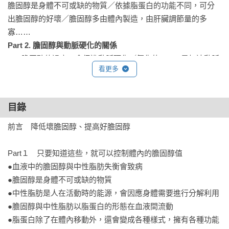
膽固醇是身體不可或缺的物質／依據脂蛋白的功能不同，可分
出膽固醇的好壞／膽固醇多由體內製造，由肝臟調節量的多
Part 2. 膽固醇與動脈硬化的關係
LDL膽固醇值過高，會促進動脈硬化／氧化的LDL，是加速動脈
看更多
Part 3. 壞膽固醇增加，好膽固醇下降的原因
熱量攝取太多是造成LDL膽固醇上升的原因／飲酒過量、壓力、
目錄
抽菸、女性停經、遺傳、疾病或藥物、會造成LDL膽固醇增
前言　降低壞膽固醇、提高好膽固醇

Part 4. 降低壞膽固醇，提高好膽固醇的飲食生活要領
膽固醇攝取量一天三百毫克以下／一定要攝取可抑制膽固醇吸
Part１　只要知道這些，就可以控制體內的膽固醇值

收的食物纖維／多攝取可抑制LDL氧化的維生素、多酚等抗氧化
●血液中的膽固醇與中性脂肪失衡會致病

●膽固醇是身體不可或缺的物質

Part 5. 做些簡單的運動，預防恐怖的疾病
●中性脂肪是人在活動時的能源，會因應身體需要進行分解利用

持續適度的有氧運動，可減少LDL，增加HDL／健走是任何人都
●膽固醇與中性脂肪以脂蛋白的形態在血液間流動

可做、最有效的有氧運動／在日常生活中多活動身體也是最好
●脂蛋白除了在體內移動外，還會變成各種樣式，擁有各種功能
