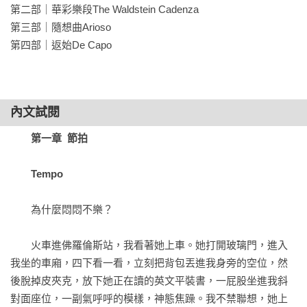
◎經過二十年後的人物變化與生命轉折是本書最吸引人之處，
第二部｜華彩樂段The Waldstein Cadenza

作者運用三位主角的觀點轉換巧妙地連結了三人看自不相關的
第三部｜隨想曲Arioso

故事，是青春年少的愛情不斷變奏的精采呈現。

第四部｜返始De Capo

▍媒體評論

艾席蒙二○○七年的暢銷小說《以你的名字呼喚我》被改編成電
影，榮獲奧斯卡提名，但是你不需要看過這本書，也能立刻愛
內文試閱
上它充滿性吸引力又憂傷的續作。它既全然獨立，又與前作息
第一章  節拍

息相關，它像一首優美的頌歌，訴說光陰的流逝、真愛的永久
力量以及孤寂的痛苦……書中的角色後來的發展慢慢揭露，有
　　Tempo
如一曲輝煌的古典樂。——BuzzFeed網站

　　為什麼悶悶不樂？

《以你的名字呼喚我》在處理愛的本質方面廣受好評，而《在
世界的盡頭找到我》也含蓄而優雅地延續了這個主題。它處理
　　火車進佛羅倫斯站，我看著她上車。她打開玻璃門，進入
角色心理的手法敏銳而深刻，不過最吸引讀者興趣的問題是艾
我坐的車廂，四下看一看，立刻把背包丟進我身旁的空位，然
里歐和奧利佛這對悲劇戀人是否能重聚。但願如此。——《書
後脫掉皮夾克，放下她正在讀的英文平裝書，一屁股坐進我斜
單雜誌》

對面座位，一副氣呼呼的模樣，神態焦躁。我不禁聯想，她上