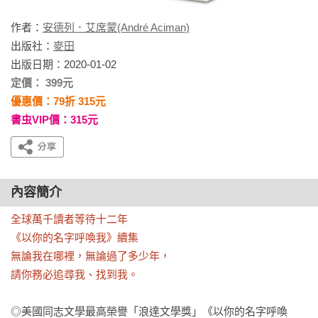
作者：
安德列．艾席蒙(André Aciman)
出版社：
麥田
出版日期：2020-01-02
定價： 399元
優惠價：79折 315元
書虫VIP價：315元
內容簡介
全球萬千讀者等待十二年

《以你的名字呼喚我》續集

無論我在哪裡，無論過了多少年，

請你務必追尋我、找到我。 
◎美國同志文學最高榮譽「浪達文學獎」《以你的名字呼喚