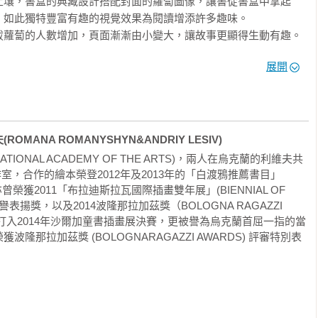
土壤，書盒的典藏設計搭配封面的蘿蔔圖像，讓書從書盒中拿起
如此獨特豐富有趣的視覺效果為閱讀增添許多趣味。

蘿蔔的人數增加，頁面漸漸由小變大，讓故事更顯得生動有趣。

故事，鄉村裡無論男女老少，人們與動物一個接一個一起同心協力
展開


熟悉的故事言語中獲得安定感及滿足感。

釋了傳統故事，將耳熟能詳的民間故事設計為文化藝術品，打造出
ognaRagazzi Awards）評審特別表揚獎。
ANA ROMANYSHYN&ANDRIY LESIV)
TIONAL ACADEMY OF THE ARTS)，兩人在烏克蘭的利維夫共
術工作室，合作的繪本榮登2012年及2013年的「白渡鴉推薦書目」
)，亦曾榮獲2011「布拉迪斯拉瓦國際插畫雙年展」(BIENNIAL OF 
A) 榮譽表揚獎，以及2014波隆那拉加茲獎（BOLOGNA RAGAZZI 
也打入2014年沙爾加童書插畫展決賽，更被譽為烏克蘭首屈一指的當
那拉加茲獎 (BOLOGNARAGAZZI AWARDS) 評審特別表