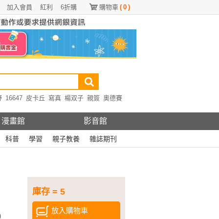
加入會員
紅利
6折購
購物車
(
0
)
野
16647
皮卡丘
寫真
楊双子
親簽
奧德賽
漫畫館
影音館
科普
學習
親子教養
雜誌期刊
庫存 = 5
放入購物車
)