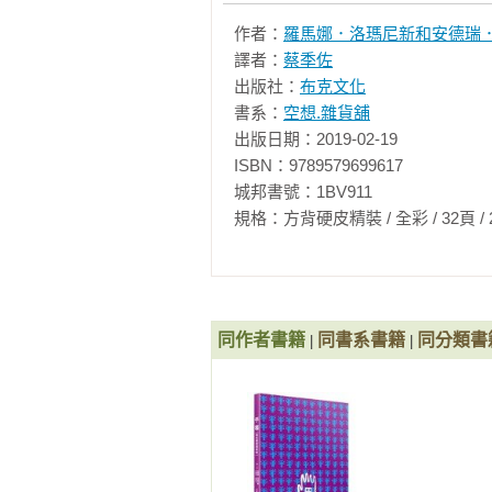
作者：
羅馬娜．洛瑪尼新和安德瑞．雷西夫
譯者：
蔡季佐
出版社：
布克文化
書系：
空想.雜貨舖
出版日期：2019-02-19

ISBN：9789579699617

城邦書號：1BV911

規格：方背硬皮精裝 / 全彩 / 32頁 / 29cm×2
同作者書籍
同書系書籍
同分類書
|
|