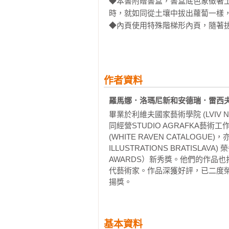
◆本書附贈書盒，書盒底色象徵著
時，就如同從土壤中拔出蘿蔔一樣，
◆內頁使用特殊階梯形內頁，隨著拔
◆拔蘿蔔是烏克蘭代代相傳的民間
拔出蘿蔔，啟發孩子們團結的力量。
◆藉由不斷重複的句型，讓孩子們從
◆作者運用巧妙的插圖設計重新詮
作者資料
令人驚豔的繪本圖像。

◆本書作者二度榮獲波隆那拉加茲獎（Bol
羅馬娜．洛瑪尼新和安德瑞．雷西夫(ROM
畢業於利維夫國家藝術學院 (LVIV NA
同經營STUDIO AGRAFKA藝
(WHITE RAVEN CATALOGUE
ILLUSTRATIONS BRATISLAV
AWARDS）新秀獎。他們的作品
代藝術家。作品深獲好評，已二度榮獲波隆
揚獎。
基本資料