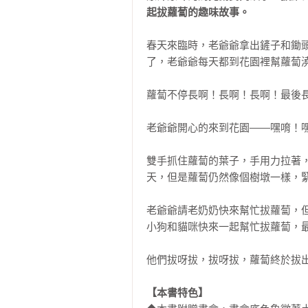
起拔蘿蔔的趣味故事。
春天來臨時，老爺爺拿出鏟子和鋤
了，老爺爺每天都到花園裡幫蘿蔔澆
蘿蔔不停長啊！長啊！長啊！最後長
老爺爺開心的來到花園——嘿唷！嘿
雙手抓住蘿蔔的葉子，手用力拉著
天，但是蘿蔔仍然像個樹墩一樣，緊
老爺爺請老奶奶快來幫忙拔蘿蔔，
小狗和貓咪快來一起幫忙拔蘿蔔，最
他們拔呀拔，拔呀拔，蘿蔔終於拔出
【本書特色】