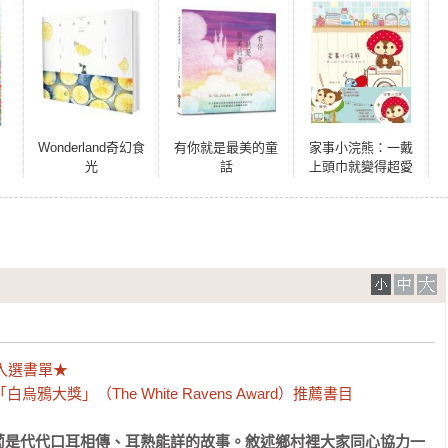
Wonderland奇幻食
有你就是最美的童
家事小浣熊：一戴
光
話
上頭巾就變得超愛
乾淨
入選書單★

鴉大獎」（The White Ravens Award）推薦書目
蔔是代代口耳相傳、耳熟能詳的故事。敘述鄉村裡大家同心協力一