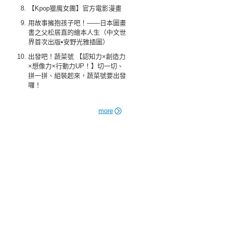
【Kpop獵魔女團】官方電影漫畫
用故事擁抱孩子吧！——日本圖畫
書之父松居直的繪本人生（中文世
界首次出版•安野光雅插圖）
出發吧！蔬菜號 【認知力×創造力
×想像力×行動力UP！】切一切、
拼一拼、組裝起來，蔬菜號要出發
囉！
more