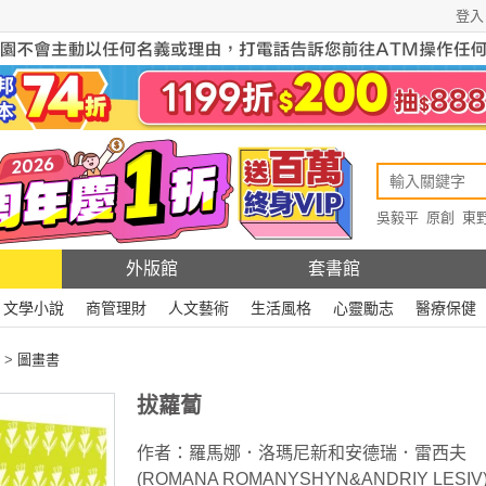
登入
吳毅平
原創
東
原創
Rewire
外版館
套書館
文學小說
商管理財
人文藝術
生活風格
心靈勵志
醫療保健
>
圖畫書
拔蘿蔔
作者：
羅馬娜．洛瑪尼新和安德瑞．雷西夫
(ROMANA ROMANYSHYN&ANDRIY LESIV