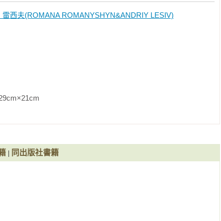
(ROMANA ROMANYSHYN&ANDRIY LESIV)
1cm                
籍
同出版社書籍
|