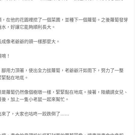
頭，在他的花園裡挖了一個菜圃，並種下一個蘿蔔。之後蘿蔔發芽
水，好讓它能夠順利長大。

成像老爺爺的頭一樣那麼大。

唷！

，腳用力頂著，使出全力拔蘿蔔，老爺爺汗如雨下，努力了一整
緊黏在地底。

但是蘿蔔仍然像個樹墩一樣，緊緊黏在地底。接著，陸續請女兒、
後，加上一隻小老鼠一起來幫忙。

來了，大家也咕咚一跤跌倒了……
