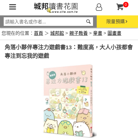
0
限量預購
您現在的位置：
首頁
＞
城邦館
>
親子教養
>
童書
>
圖畫書
角落小夥伴專注力遊戲書13：難度高，大人小孩都會
專注到忘我的遊戲