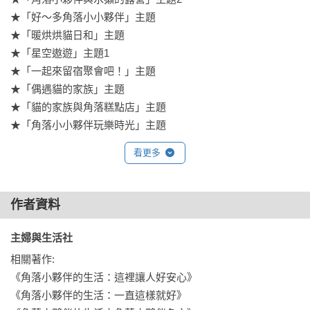
★「好～多角落小小夥伴」主題

★「暖烘烘貓日和」主題

★「星空遨遊」主題1

★「一起來留宿聚會吧！」主題

★「偶遇貓的家族」主題

★「貓的家族與角落糕點店」主題

★「角落小小夥伴玩樂時光」主題

★「企鵝的水果假日」主題2

看更多
★「星空遨遊」主題2

★「粉圓主題樂園」主題

★「鼴鼠的家」主題2

作者資料
★「去蜥蜴家玩」主題

主婦與生活社 
請翻開書本，仔細觀察看看左頁及右頁的圖案，比一比、數一
相關著作:

數，找出不同的地方，大家一起來進行一場有趣的專注力遊戲
《角落小夥伴的生活：這裡讓人好安心》

吧！

《角落小夥伴的生活：一直這樣就好》
