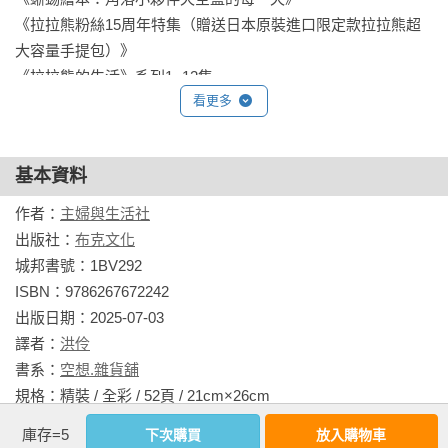
蜥蜴。這是大家都不知道的祕密。很想念媽媽。

《拉拉熊粉絲15周年特集（贈送日本原裝進口限定款拉拉熊超
❤偽蝸牛：其實是背著殼的蛞蝓。對說謊一事深感愧疚……

大容量手提包）》　

❤炸豬排：炸豬排的邊角。肉1%、肥油99%。因為太油膩而被
《拉拉熊的生活》系列1~12集

吃剩了……

看更多
《拉拉熊四格漫畫》系列1~5集

❤炸蝦尾：因為太硬而被吃剩下來……與炸豬排是心靈相通的好
朋友。

相關著作：《角落小夥伴專注力遊戲書14：難度超高，大人小
❤麻雀：普通的麻雀。喜歡炸豬排，常常來偷啄一口。

基本資料
孩都會專注到忘我的遊戲》《角落小夥伴：愛上學習的方法》
❤粉圓：奶茶先被喝光，因為不好吸而被吃剩下來。

《角落小夥伴專注力遊戲書10：隨地都是角落小夥伴篇》《角
作者：
主婦與生活社
❤山：憧憬富士山的小山。

落小夥伴專注力遊戲書11：一起找找角落小夥伴，大家在一起
出版社：
布克文化
❤雜草：內心擁有一個夢想，希望有一天能被製作成花束的積極
就好安心篇》《角落小夥伴專注力遊戲書12：無論去哪都是角
城邦書號：1BV292

小草。

落小夥伴篇》《角落小夥伴 奇幻的玩具工廠：紙上電影書》
ISBN：9786267672242

❤飛塵：常常聚集在角落輕飄飄的無憂無慮的一群。

出版日期：2025-07-03

❤幽靈：住在閣樓的角落裡。不想嚇到人，所以躲躲藏藏著。

譯者：
洪伶
❤炸竹筴魚尾巴：因為太硬而被吃剩下來。認為被吃剩是很幸運
書系：
空想.雜貨舖
的積極性格。

規格：精裝 / 全彩 / 52頁 / 21cm×26cm                
❤蘑菇：住在森林裡的蘑菇。因為在意自己的蕈傘太小，特意戴
上一個大蕈傘。

庫存=5
下次購買
放入購物車