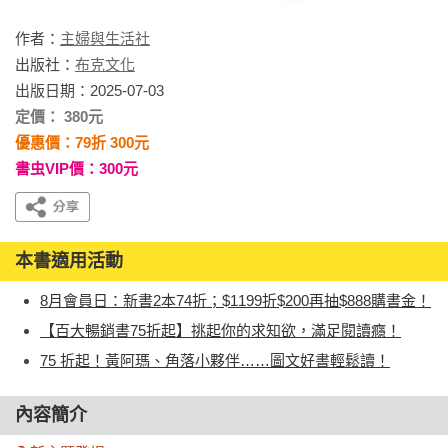
作者：
主婦與生活社
出版社：
布克文化
出版日期：2025-07-03
定價： 380元
優惠價：79折 300元
書虫VIP價：300元
本書適用活動
8月會員日：新書2本74折；$1199折$200再抽$888購書金！
【百大暢銷書75折起】挑起你的求知欲，滿足閱讀癮！
75 折起！黃阿瑪、角落小夥伴……圖文好書輕鬆讀！
內容簡介