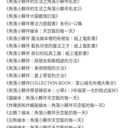
《角落小夥伴的生活之角落小夥伴名言》

(·–·)

《角落小夥伴的生活之角落小夥伴名言2》

只要待在角落，就會莫名覺得「這裡讓人好安心」

《角落小夥伴大圖鑑增訂版》

默默的一起在角落生活，希望「一直這樣就好」

《角落小夥伴專注力遊戲書》系列1~12集

怕冷的「白熊」、沒有自信的「企鵝？」、被吃剩的（?!）「炸
《角落小夥伴繪本：天空藍的每一天》

豬排」、害羞的「貓」、隱藏真正身分的「蜥蜴」等，是雖然
《角落小夥伴 魔法繪本裡的新朋友：紙上電影書》

有些內向，卻各自擁有特色的「角落小夥伴」。

《角落小夥伴 藍色月夜的魔法之子：紙上電影書》

《角落小夥伴 奇幻的玩具工廠：紙上電影書》

❤角落小夥伴、角落小小夥伴就是這樣的❤

《角落小夥伴：與朋友和睦相處的方法》

《角落小夥伴：善用時間的方法》

❤貓：害羞靦腆並且在意自己的身材。天性軟弱，經常讓出角
《角落小夥伴：愛上學習的方法》

落。

《角落小夥伴COLLECTION BOOK：掌心絨毛布偶大集合》

❤企鵝？：我是企鵝嗎？沒有自信。以前頭上好像有個盤子……
《角落小夥伴學習練習本：小學1、2年級第一次的程式設計》

最喜歡小黃瓜。

《貓繪本：角落小夥伴天空藍的每一天》

❤白熊：從北方逃來的怕冷又怕生的白熊。在角落裡喝著溫暖的
《炸豬排和炸蝦尾繪本：角落小夥伴天空藍的每一天》

茶時最能感到安心。

《企鵝？繪本：角落小夥伴天空藍的每一天》

❤裹布：白熊的行李。常常被用來占角落的位子或寒冷時使用。

《白熊繪本：角落小夥伴天空藍的每一天》

❤蜥蜴：其實是殘存下來的恐龍。因為會被抓走所以假裝自己是
《蜥蜴繪本：角落小夥伴天空藍的每一天》
