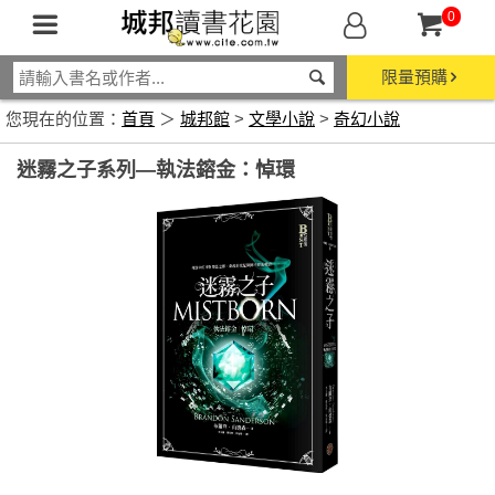
0
限量預購
您現在的位置：
首頁
＞
城邦館
>
文學小說
>
奇幻小說
迷霧之子系列—執法鎔金：悼環