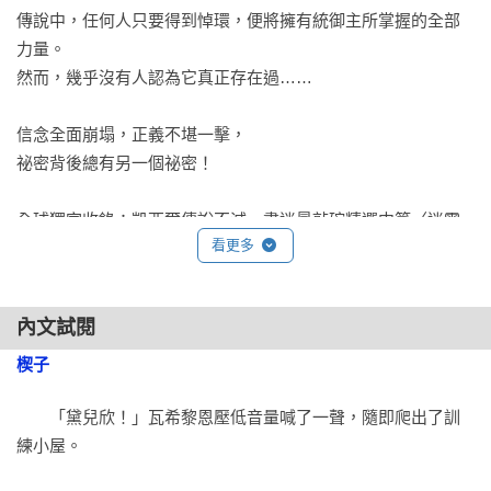
傳說中，任何人只要得到悼環，便將擁有統御主所掌握的全部
力量。

然而，幾乎沒有人認為它真正存在過……

信念全面崩塌，正義不堪一擊，

祕密背後總有另一個祕密！

全球獨家收錄：凱西爾傳說不滅、書迷最敲碗精選中篇〈迷霧
看更多
之子：祕史〉！ 

【《執法鎔金》系列之媒體與讀者熱情讚譽】
內文試閱
融合了《福爾摩斯》和《X戰警》的精采元素，這本刺激又令人
楔子
血脈僨張的作品充滿了槍聲、九死一生的冒險以及妙語如珠的
　　「黛兒欣！」瓦希黎恩壓低音量喊了一聲，隨即爬出了訓
幽默。

練小屋。

——《出版人周刊》
