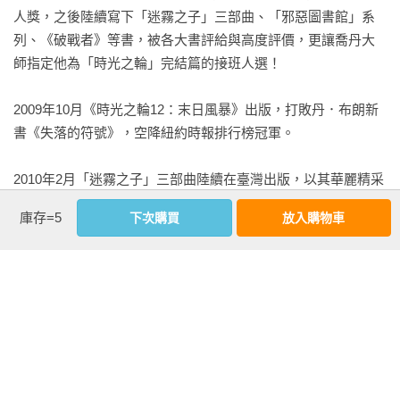
人獎，之後陸續寫下「迷霧之子」三部曲、「邪惡圖書館」系
　　瓦希黎恩討好地對卡瓦琪一笑，然後也給了另一個女孩艾
列、《破戰者》等書，被各大書評給與高度評價，更讓喬丹大
達胥薇（Idashwy）一個微笑。艾達胥薇有著大眼晴，與他同
師指定他為「時光之輪」完結篇的接班人選！

齡，而且，和諧啊……她好漂亮。她發現瓦希黎恩目不轉睛地
盯著自己瞧，眨了眨眼，連忙移開目光，嘴角羞答答地勾了起
2009年10月《時光之輪12：末日風暴》出版，打敗丹．布朗新
來。

書《失落的符號》，空降紐約時報排行榜冠軍。

　　「他會去告狀，」卡瓦琪說，這才把瓦希黎恩的注意力拉
2010年2月「迷霧之子」三部曲陸續在臺灣出版，以其華麗精采
回來，「妳知道他會的。」

又節奏輕快的內容，破除一般讀者對於奇幻小說設定繁複，閱
庫存=5
下次購買
放入購物車
讀門檻高的類型限制，掀起奇幻小說大眾化熱潮，創造全系列
　　「我才不會。」瓦希黎恩頂了回去。

至今銷售破二十萬冊佳績！

　　卡瓦琪瞪他一眼，「你會錯過晚課，到那時，誰來回答老
2012年2月，山德森籌思規畫超過十年的壯闊長篇鉅作「颶光典
師的提問？沒人討好老師，教室會安靜得一塌糊塗。」

籍」系列首部曲《王者之路》推出，超越「迷霧之子」系列成
就，讓評論家和讀者們紛紛驚呼他為「邪惡的天才」！

　　那個叫弗奇（Forch）的高個子男孩站在陰影中，瓦希黎恩
沒看他，兩人的眼神也就沒有相遇。他不知道吧？他不會知道
2013年9月，以參訪臺灣故宮為靈感的〈皇帝魂〉摘下全球奇科
的。弗奇是幾個孩子中年紀最大的，卻幾乎沒開口發言。
