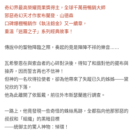
奇幻界最高榮耀雨果獎得主，全球千萬冊暢銷大師

邪惡奇幻天才作家布蘭登．山德森

口碑爆棚暢銷作《執法鎔金》又一續章，

重溫「迷霧之子」系列經典故事！
傳說中的聖物降臨之際，奏起的竟是陣陣不祥的樂音……

瓦希黎恩在與索血者的心碎對決後，得知了和諧對他的擺布與
操弄，因而誓言再也不信神！

但神的一名坎得拉使者，卻為他帶來了失蹤已久的姊姊——黛
兒欣的下落，

他為此離開了依藍戴，前往外市新瑟蘭進行調查。

一路上，他竟發現一些奇怪的蛛絲馬跡，全都指向他那邪惡的
叔叔和「組織」的黑暗目標

——統御主的驚人神物：悼環！
