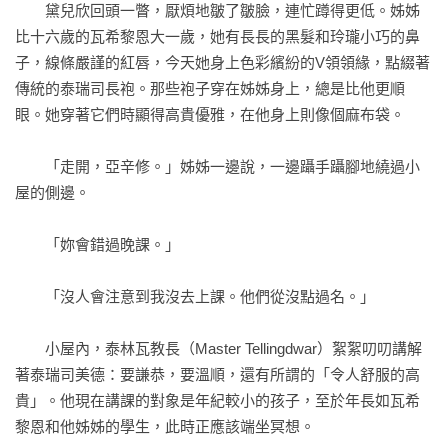
　　黛兒欣回頭一瞥，厭煩地皺了皺臉，連忙蹲得更低。姊姊
富有機智、哲學和道德省思意味的作品，以及大範圍的犯罪行
比十六歲的瓦希黎恩大一歲，她有長長的黑髮和玲瓏小巧的鼻
動，推薦給所有喜歡動作冒險的讀者。

子，線條嚴謹的紅唇，今天她身上色彩繽紛的V領領緣，點綴著
——《書單》雜誌

傳統的泰瑞司長袍。那些袍子穿在姊姊身上，總是比他更順
眼。她穿著它們時顯得高貴優雅，在他身上則像個麻布袋。

一次緊鑼密鼓又熱鬧非凡的閱讀體驗！人物塑造得閃亮非凡！

——《RT書評》

　　「走開，亞辛修。」姊姊一邊說，一邊躡手躡腳地繞過小
屋的側邊。

無與倫比、目不轉睛的山德森嶄新原創魔法！

——《科克斯評論》

　　「妳會錯過晚課。」

這本書的內容絕對值得你坐下來閱讀它的每一分每一秒！

　　「沒人會注意到我沒去上課。他們從沒點過名。」

——美國亞馬遜讀者，Amazon Customer

　　小屋內，泰林瓦教長（Master Tellingdwar）絮絮叨叨講解
「迷霧之子」系列續作重量級強勢回歸！喜歡迷霧之子的同好
著泰瑞司美德：要謙恭，要溫順，還有所謂的「令人舒服的高
絕對不能錯過！

貴」。他現在講課的對象是年紀較小的孩子，至於年長如瓦希
——美國亞馬遜讀者，Rand. S
黎恩和他姊姊的學生，此時正應該端坐冥想。
