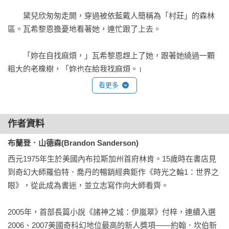
　　黛兒欣匆匆走開，穿過被依藍戴人簡稱為「村莊」的森林
區。瓦希黎恩擔憂地看著她，連忙跟了上去。

　　「妳在自找麻煩，」瓦希黎恩趕上了她，跟著她繞過一顆
粗大的老橡樹，「妳也在給我找麻煩。」

看更多
　　「所以呢？」姊姊問，「跟你、跟規定有什麼關係？」

　　「是沒關係，」瓦希黎恩說，「我只是—」

作者資料
布蘭登．山德森(Brandon Sanderson)
　　她逕自走進了森林，瓦希黎恩嘆口氣，也跟了進去。他們
西元1975年生於美國內布拉斯加州首府林肯。15歲時在書店見
遇到另外三個泰瑞司青少年：二名少女，和一位高個子男孩。
到奇幻大師羅伯特．喬丹的暢銷經典鉅作《時光之輪1：世界之
其中一個名叫卡瓦琪（Kwashim）的女孩，上下打量著瓦希黎
眼》，從此成為書迷，並立志寫作向大師看齊。

恩。這個皮膚黝黑，身材修長的女孩隨後問：「妳帶他來？」

2005年，首部長篇小說《諸神之城：伊嵐翠》付梓，連續入選
　　「是他自己跟來的。」黛兒欣說。

2006、2007美國奇科幻地位最高的新人獎項——約翰．坎伯新