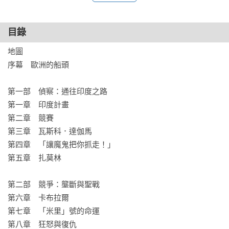
栩栩如生地講述葡萄牙探險家的生活……對喜歡航海故事的人
來說，再好不過。

——《出版商週刊》

目錄
地圖

在扣人心弦的敘述中，克勞利記載了葡萄牙從一個「窮困、邊
序幕　歐洲的船頭

緣的」國家崛起成為歐洲強國的可怕、凶殘歷史，葡萄牙與西
班牙、威尼斯的競爭，爭奪香料貿易。

第一部　偵察：通往印度之路

——《科克斯書評》

第一章　印度計畫

第二章　競賽

克勞利之前著作的讀者對於關於海戰、陸戰和海灘的刺激故事
第三章　瓦斯科．達伽馬

一定不會失望。克勞利很好地為葡萄牙的重要性做了辯護，它
第四章　「讓魔鬼把你抓走！」

建立第一個全球帝國。

第五章　扎莫林

——《每日電訊報》

第二部　競爭：壟斷與聖戰

快節奏的、可讀性極高的敘述史，涉及迪亞士和達伽馬的航
第六章　卡布拉爾

行、阿爾梅達和阿爾布開克的戰役與征服……克勞利對事件的
第七章　「米里」號的命運

詳細描述還原在對編年史家如巴羅斯和科雷亞的作品的細讀
第八章　狂怒與復仇
