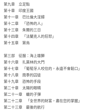
上，他們的作品是用騎士編年史的傳統來寫的。

第九章　立足點

——《今日歷史》

第十章　印度王國

第十一章　巴比倫大淫婦

在他之前關於十五、十六世紀基督徒和鄂圖曼帝國爭奪地中海
第十二章　「恐怖的人」

的研究裡，克勞利已經表現出一種罕見的才華，即將令人手不
第十三章　朱爾的三日

釋卷的敘述與細緻到位的學術研究結合起來，同時還能將人性
第十四章　「法蘭克人的狂怒」

與地緣政治平衡。在本書裡，這種才華表現得淋漓盡致。他講
第十五章　第烏

述的故事驚心動魄，但並不是每一位歷史學家都能把這個故事
講得這麼精采。

第三部　征服：海上雄獅

——白金漢大學現代藝術史高級研究員邁克爾．普羅傑
第十六章　扎莫林的大門

第十七章　「葡萄牙人咬住的，永遠不會鬆口」

第十八章　雨季的囚徒

第十九章　恐怖的手段

第二十章　太陽的眼睛

第二十一章　蠟的子彈

第二十二章　「全世界的財富，盡在您的掌握」

第二十三章　最後的航行
