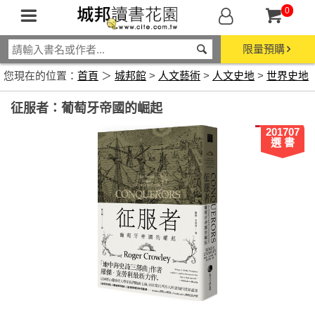
0
限量預購
您現在的位置：
首頁
＞
城邦館
>
人文藝術
>
人文史地
>
世界史地
征服者：葡萄牙帝國的崛起
201707
選 書