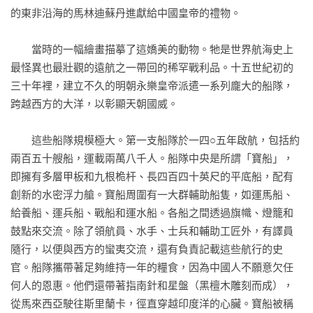
的東非沿海的馬林迪蘇丹進獻給中國皇帝的禮物。

　　當時的一幅繪畫描摹了這嬌美的動物。牠是世界航海史上
最怪異也最壯觀的遠航之一帶回的稀罕戰利品。十五世紀初的
三十年裡，建立不久的明朝永樂皇帝派遣一系列龐大的船隊，
跨越西方的大洋，以彰顯天朝國威。

　　這些船隊規模極大。第一支船隊於一四○五年啟航，包括約
兩百五十艘船，運載兩萬八千人。船隊中央是所謂「寶船」，
即擁有多層甲板和九根桅杆、長四百四十英尺的平底船，配有
創新的水密浮力艙。寶船周圍有一大群輔助船隻，如運馬船、
給養船、運兵船、戰船和運水船。各船之間透過旗幟、燈籠和
鼓點來交流。除了領航員、水手、士兵和輔助工匠外，有譯員
隨行，以便與西方的蠻夷交流，還有負責記載這些航行的史
官。船隊攜帶著足夠維持一年的糧食，因為中國人不願意欠任
何人的恩惠。他們還帶著指南針和星盤（黑檀木雕刻而成），
從馬來西亞駛往斯里蘭卡，徑直穿越印度洋的心臟。寶船被稱