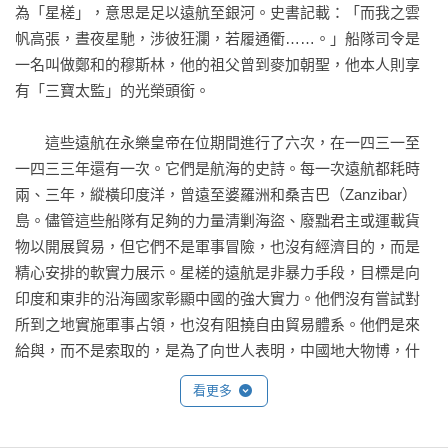
為「星槎」，意思是足以遠航至銀河。史書記載：「而我之雲
帆高張，晝夜星馳，涉彼狂瀾，若履通衢……。」船隊司令是
一名叫做鄭和的穆斯林，他的祖父曾到麥加朝聖，他本人則享
有「三寶太監」的光榮頭銜。

　　這些遠航在永樂皇帝在位期間進行了六次，在一四三一至
一四三三年還有一次。它們是航海的史詩。每一次遠航都耗時
兩、三年，縱橫印度洋，曾遠至婆羅洲和桑吉巴（Zanzibar）
島。儘管這些船隊有足夠的力量清剿海盜、廢黜君主或運載貨
物以開展貿易，但它們不是軍事冒險，也沒有經濟目的，而是
精心安排的軟實力展示。星槎的遠航是非暴力手段，目標是向
印度和東非的沿海國家彰顯中國的強大實力。他們沒有嘗試對
所到之地實施軍事占領，也沒有阻撓自由貿易體系。他們是來
給與，而不是索取的，是為了向世人表明，中國地大物博，什
麼都不缺。當時的一份碑銘稱：「齎幣往賚之，所以宣德化而
看更多
柔遠人也。」印度洋周邊各國大感敬畏，派遣使者與中國船隊
一同返回，向永樂皇帝稱臣納貢，承認中國是世界的中心，對