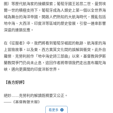
圈）等歷代航海家的接續探索；葡萄牙國王若昂二世、曼努埃
爾一世的積極支持下，葡萄牙成為人類史上第一個以全世界海
域為舞台的海洋帝國，開啟人們熟知的大航海時代，攪亂包括
地中海、大西洋、印度洋等區域的歷史發展，引發一連串影響
深遠的連鎖反應。

在《征服者》中，我們將看到葡萄牙崛起的軌跡、航海家的海
上冒險故事，以及東、西方異質文化間的誤解與衝突。此外自
羅傑．克勞利前作「地中海史詩三部曲」以來，基督教與伊斯
蘭教間爭鬥仍尚未止息，這回作者將帶領我們走出直布羅陀海
峽，邁向更廣闊的印度洋新世界。

【各方好評】
絕妙……克勞利的解讀既精要又公正。

——《基督教箴言報》

看更多