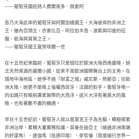
——葡萄牙國民詩人費爾南多．佩索阿

吾乃大海此岸的葡萄牙與阿爾加維國王，大海彼岸的非洲之
王，幾內亞領主，衣索比亞、阿拉伯半島、波斯與印度的征
服、航海與貿易之王。

——葡萄牙國王曼努埃爾一世

在十五世紀來臨前，葡萄牙只是個位於歐洲大陸西南邊陲，缺
乏天然資源的蕞爾小國，從來不是歐洲國際舞台上的主角。在
環地中海地區，她爭不過「財富之城」威尼斯、熱那亞；往歐
洲大陸，她更不是陸上強權西班牙、法國的對手。葡萄牙唯一
的出路只有眼前廣袤無際的大西洋。這片大洋有著莫大的風
險，也有著數不盡的機遇。

早在十五世紀初，葡萄牙人就以恩里克王子為先驅，積極探索
非洲沿岸，累積大量實務知識。其後在迪亞士（繞過非洲南端
的好望角）、達伽馬（抵達印度）、麥哲倫（首度繞行世界一