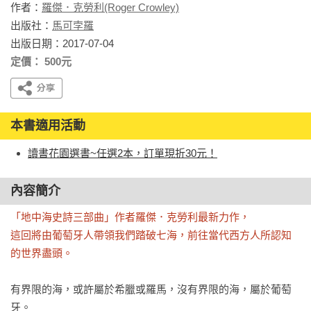
作者：
羅傑．克勞利(Roger Crowley)
出版社：
馬可孛羅
出版日期：2017-07-04
定價： 500元
本書適用活動
讀書花園選書~任選2本，訂單現折30元！
內容簡介
「地中海史詩三部曲」作者羅傑．克勞利最新力作，

這回將由葡萄牙人帶領我們踏破七海，前往當代西方人所認知
的世界盡頭。
有界限的海，或許屬於希臘或羅馬，沒有界限的海，屬於葡萄
牙。
