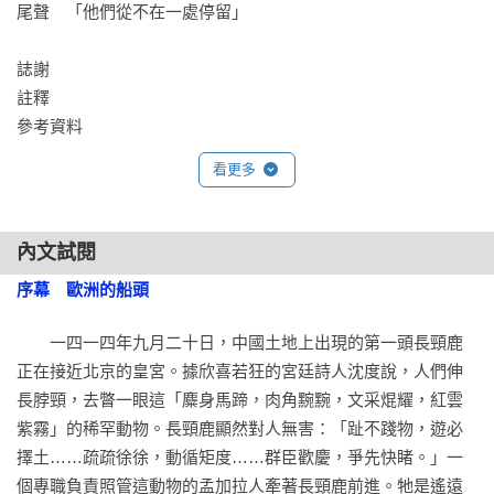
尾聲　「他們從不在一處停留」

誌謝

註釋

參考資料
看更多
內文試閱
序幕　歐洲的船頭
　　一四一四年九月二十日，中國土地上出現的第一頭長頸鹿
正在接近北京的皇宮。據欣喜若狂的宮廷詩人沈度說，人們伸
長脖頸，去瞥一眼這「麋身馬蹄，肉角黦黦，文采焜耀，紅雲
紫霧」的稀罕動物。長頸鹿顯然對人無害：「趾不踐物，遊必
擇土……疏疏徐徐，動循矩度……群臣歡慶，爭先快睹。」一
個專職負責照管這動物的孟加拉人牽著長頸鹿前進。牠是遙遠