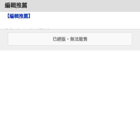
其表達景仰。他們奉獻給皇帝的珠寶、鑽石、象牙和稀奇動
編輯推薦
物，無非是象徵性的姿態，表示承認中國的優越。史書記載：
【編輯推薦】
「際天極地，罔不臣妾。」此處指的是印度洋世界，不過中國
人對印度洋之外的情況也有不少了解。歐洲在思索地中海之外
◎文／馬可孛羅編輯部

的天際、各大洋如何互相連接，以及非洲大陸可能是什麼形狀
已絕版，無法販售
時，中國人似乎已經掌握了這些知識。他們於十四世紀繪製的
　　「地中海史詩三部曲」作者羅傑．克勞利的續作《征服
地圖上將非洲大陸描繪為一個銳角三角形，其中心有一個大
者》即將要與讀者朋友見面，這回作者將帶領我們走出地中
湖，多條河流向北流淌。

海，邁向更廣闊的大西洋與印度洋世界。

　　在《征服者》中，我們將看到葡萄牙如何從一個貧弱小
★

國，轉變為統領七海的海上霸主，發出「吾乃世界征服、航海
與貿易之王」的豪語。此外，對「地中海史詩三部曲」意猶未
　　長頸鹿送抵北京之後的那一年，在兩萬一千海里之外，另
盡的讀者也有福了，擅長描寫海上冒險故事與海戰細部刻劃的
一種迥然不同的力量正在接近非洲海岸。一四一五年八月，一
克勞利，相信不會讓讀者失望，這回我們的足跡將踏遍非洲最
支葡萄牙船隊駛過直布羅陀海峽，攻打摩洛哥的穆斯林港口休
南端、東非莽原海岸，以及布滿熱帶叢林的南亞島嶼和海岸，
達（Ceuta），這是整片地中海最固若金湯、最具有戰略意義的
彷彿身歷其境。

要塞。休達的陷落令歐洲為之震驚。在十五世紀初，葡萄牙人
口僅有一百萬。它的國王們太窮，以至於無力自行鑄造金幣。
　　最後小編想引用葡萄牙國民詩人費爾南多．佩索阿的一段