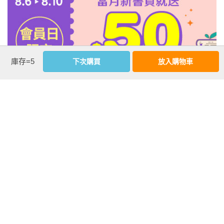
庫存=5
下次購買
放入購物車
注意事項
若有任何購書問題，請參考
FAQ
花園快訊
︱
FAQ
︱
大量團購
︱
隱私權政策
︱
防詐騙提醒
客服信箱
︱客服專線：(02) 2500-7718
■ 版權所有，禁止轉載 ■