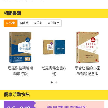
相關書籍
同作者
同書系
同分類
同出版社
塔羅逆位精解暢
塔羅奧秘套書(2
學會塔羅的16堂
銷增訂版
冊)
課暢銷紀念版
優惠活動快訊