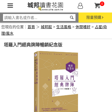
0
限量預購
您現在的位置：
首頁
＞
城邦館
>
生活風格
>
休閒嗜好
>
占星/命
理/風水
塔羅入門經典牌陣暢銷紀念版