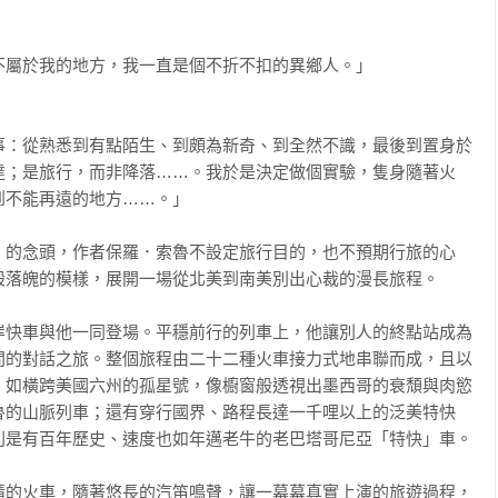
屬於我的地方，我一直是個不折不扣的異鄉人。」 

事：從熟悉到有點陌生、到頗為新奇、到全然不識，最後到置身於
達；是旅行，而非降落……。我於是決定做個實驗，隻身隨著火
不能再遠的地方……。」

」的念頭，作者保羅．索魯不設定旅行目的，也不預期行旅的心
落魄的模樣，展開一場從北美到南美別出心裁的漫長旅程。

岸快車與他一同登場。平穩前行的列車上，他讓別人的終點站成為
間的對話之旅。整個旅程由二十二種火車接力式地串聯而成，且以
。如橫跨美國六州的孤星號，像櫥窗般透視出墨西哥的衰頹與肉慾
魯的山脈列車；還有穿行國界、路程長達一千哩以上的泛美特快
是有百年歷史、速度也如年邁老牛的老巴塔哥尼亞「特快」車。

情的火車，隨著悠長的汽笛鳴聲，讓一幕幕真實上演的旅遊過程，