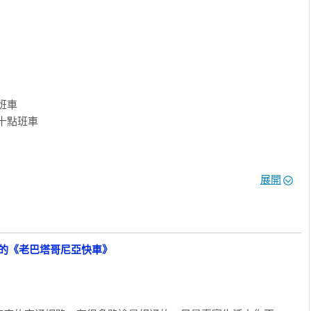
事，並且穿插引述曾經寫過的作家與作品，諸如海明威、勞倫斯．
中，他特意前往開羅拜訪諾貝爾文學獎得主馬富茲，當時他正因遇刺受
多歲、旅居摩洛哥丹吉爾的美國知名作家保羅．鮑爾斯。保羅．索
次的環地中海旅程劃下了完美句點。
車

十點班車

展開
魯的《老巴塔哥尼亞快車》