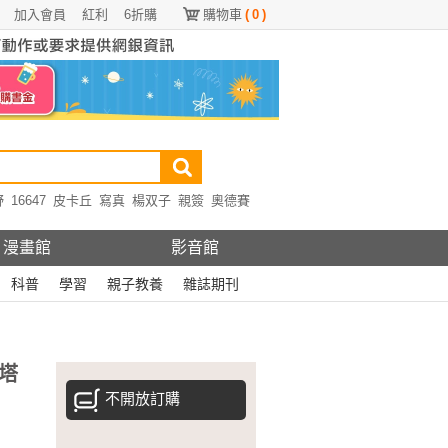
加入會員
紅利
6折購
購物車
(
0
)
野
16647
皮卡丘
寫真
楊双子
親簽
奧德賽
漫畫館
影音館
科普
學習
親子教養
雜誌期刊
塔
不開放訂購