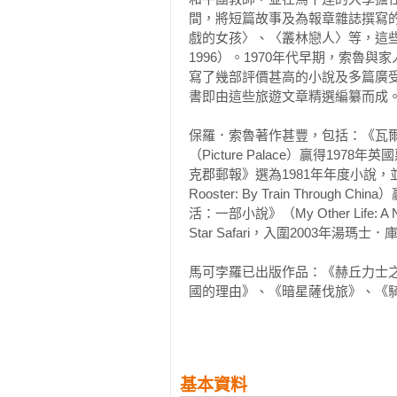
間，將短篇故事及為報章雜誌撰寫
第十六章　乘「海諧號」往希臘　

　　有一位旅行作家確實想到這麼
戲的女孩〉、〈叢林戀人〉等，這些小說收錄於
第十七章　乘「勞德三世號」往克肯
論？

1996）。1970年代早期，索
第十八章　乘「海峽號」抵達摩洛
寫了幾部評價甚高的小說及多篇廣受歡迎的旅
　　保羅．索魯(Paul Therou
書即由這些旅遊文章精選編纂而成。
舉世矚目。他的小說也充滿了旅行，代表作《
保羅．索魯著作甚豐，包括：《瓦爾多》（
影，描寫的就是一位美國作家棄絕
（Picture Palace）贏得1978
園的故事。《蚊子海岸》的故事描
克郡郵報》選為1981年年度小說，並改
對的是人類孤獨自賴的艱難，甚至
Rooster: By Train Thro
可說是另種角度的《黑暗之心》(Heart
活：一部小說》（My Other Life: 
(Joseph Conrad, 1857-1926)作比較
Star Safari，入圍2003年湯瑪士
　　保羅．索魯自己則是另一個瘋
馬可孛羅已出版作品：《赫丘力士
嶼》(The Happy Isles of 
國的理由》、《暗星薩伐旅》、《騎
他的行李包括了一張帳篷、一個睡
遊了五十一個島，最後停在夏威夷，
相關著作：《暗星薩伐旅(2021
(2020新版)：環大不列顛海岸遊
誼》
　　索魯的旅行作品常常發人深省
基本資料
與人物的觀察有時尖銳得令人不快