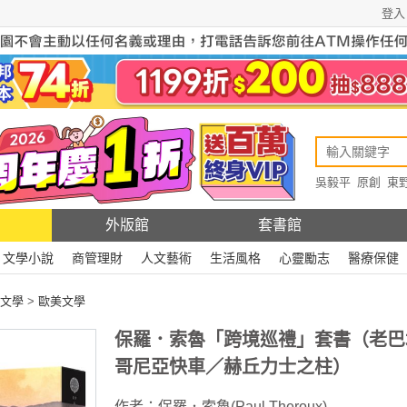
登入
吳毅平
原創
東
原創
Rewire
外版館
套書館
文學小說
商管理財
人文藝術
生活風格
心靈勵志
醫療保健
文學
>
歐美文學
保羅．索魯「跨境巡禮」套書（老巴
哥尼亞快車／赫丘力士之柱）
作者：
保羅．索魯(Paul Theroux)