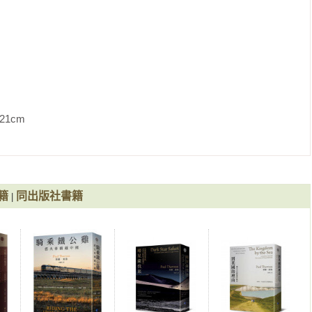
寫一本旅行作品。」保羅．索魯也許是太世故也太犬儒了，他常
凡夫俗子的愚言愚行尤其有敏感的了解與記錄，我們不要忘了他
荒謬有時是比壯麗景觀更值得記錄的事。

對「旅行書寫」的觀察，譬如說多數的旅遊作品的「美滿結局」
回家」的奇特旅行書(《大洋洲的快樂島嶼》)；又譬如說，多數
旅遊地」，索魯就刻意創造一個沒有旅遊地的旅程，也就是我們
              
 Old Patagonian Express, 1979)，這本書從一開始就乘
波士頓郊外社區坐到阿根廷南部高原，走到無路可走，旅行就結
程。

籍
同出版社書籍
|
作者離家時忍受不住離婚的痛苦(「當我獨自一人，基於習慣，我
的空曠，加倍覺得孤單。」)，書本結束時他親吻著身旁的女孩，
了。」索魯不是不知道旅行作品是要回家的，只是他自覺地用了
兩個婚姻(或關係)，一個人在旅行中變身並且治療，以另一個新
魯一開始就短暫提到另一本旅行經典《察沃的食人魔》(The 