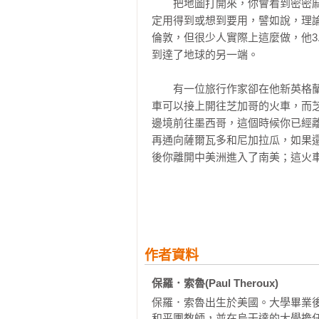
　　把地圖打開來，你會看到密密
定用得到或想到要用，譬如說，理論
《赫丘力士之柱 》
倫敦，但很少人實際上這麼做，他3
到達了地球的另一端。

導讀　地中海的小宇宙：我讀保．索
第一章　前往直布羅陀岩的纜車　

　　有一位旅行作家卻在他新英格
第二章　往阿利坎特的「吾儕之海號
車可以接上開往芝加哥的火車，而
第三章　搭「歐羅巴岬號」往馬荷卡
邊境前往墨西哥，這個時候你已經
第四章　乘「瓜達魯普聖母號」快車
再通向薩爾瓦多和尼加拉瓜，如果
第五章　乘「大南號」往尼斯　

後你離開中美洲進入了南美；這火
第六章　乘「美麗島號」往科西嘉島
南你可以 選擇往狹長的智利，還
第七章　搭「義克努薩號」往薩丁尼
廷南部高地，也就是所謂的巴塔哥尼亞(
第八章　乘「塔爾號」往西西里島　
(Esquel)，按照阿根廷大作家波赫士(
第九章　搭「維拉號」往卡拉布里亞
廷最像撒哈拉的地方，那裡什麼都沒
第十章　搭「克羅迪亞號」往基奧佳
第十一章　乘「利柏尼雅號」前往扎
作者資料
　　打開地圖用放大鏡仔細看，的
第十二章　乘「威尼斯號」往阿爾巴
火車，直到這「什麼都沒有」的阿
保羅．索魯(Paul Theroux)
第十三章　乘「海上精神號」往伊斯
各形各色的地景地理以及無數種文
第十四章　乘「白海號」遊過黎凡特
保羅．索魯出生於美國。大學畢業
問題是，你會瘋狂到想要這樣做嗎？
第十五章　七點二十分快車前往拉塔
和平團教師，並在烏干達的大學擔任