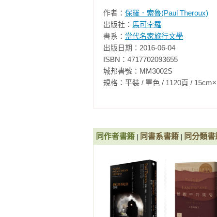
所看到的人與事，他又何必勞煩去
作者：
保羅．索魯(Paul Theroux)
常一下子視破許多人間的虛偽，對
出版社：
馬可孛羅
的另一個身分是小說家，日常生活的
書系：
當代名家旅行文學
出版日期：2016-06-04

　　索魯最銳不可當的反省在於他
ISBN：4717702093655

是回家，他就寫下了一本「旅行者沒
城邦書號：MM3002S

的旅行作品的重心在一個獨特的「
規格：平裝 / 單色 / 1120頁 / 15cm×21cm  
即將要閱讀的這部《老巴塔哥尼亞快車》(The
坐火車，一直坐到鐵路的盡頭，從
束了，這場旅行沒有目的地，只有旅
同作者書籍
同書系書籍
同分類書
|
|
　　在《大洋洲的快樂島嶼》裡，
只睡在床的左側，醒來時看到旁邊
並寫道：「當你快樂時就像是回家
另一種回家的概念，一場旅行連結了
的自己出現，旅行就該結束了。

　　在《老巴塔哥尼亞快車》裡，索