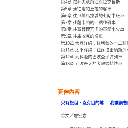
第4章 搭莽夫號前往韋拉克魯斯

書中索魯娓娓道來各色各樣的小故
第5章 通往塔帕丘拉的客車

杜雷爾、T.E.勞倫斯等人；旅途
第6章 往瓜地馬拉城的七點半班車

傷在家休息，他同時拜訪已經八十
第7章 往薩卡帕的七點整班車

魯與這些老前輩的智慧對話，為這
第8章 往聖薩爾瓦多的單節小火車

第9章 往庫圖克的慢車

第10章 大西洋線：往利蒙的十二點班
第11章 太平洋線：往蓬塔雷納斯的
第12章 到科隆的巴波亞子彈列車

第13章 到波哥大的太陽號特快車

第14章 卡利馬特快車

第15章 往瓜亞基爾的自動火車

第16章 山脈列車

第17章 開往麻丘比丘的火車

延伸內容
第18章 泛美號

只有旅程，沒有目的地──我讀索
第19章 往布宜諾賽利斯的北極星號

第20章 布宜諾賽利斯地下鐵

◎文／詹宏志

第21章 南湖特快車

第22章 老巴塔哥尼亞特快車
