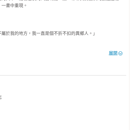
一書中重現。

屬於我的地方，我一直是個不折不扣的異鄉人。」

展開
銳利，毫不留情，也絕不隨俗。如果你願意冒著自己的自尊也受一
敏銳的觀察以及冷面笑匠式的幽默。

色的保羅．索魯，雖然已遊歷無數國家，但總是因為太慎重其事而
定要從直布羅陀展開他的環地中海旅程，由直布羅陀岩的「赫丘力
區，抵達僅有數哩之距的另一根「赫丘力士之柱」──摩洛哥的休


搭乘飛機，只借助市井小民乘坐的火車、公車、渡輪，偶而也搭計程
則臨時起意在一處逗留，參與當地活動，和他們一起看鬥牛、逛市
所見的地中海區是平民化的……
