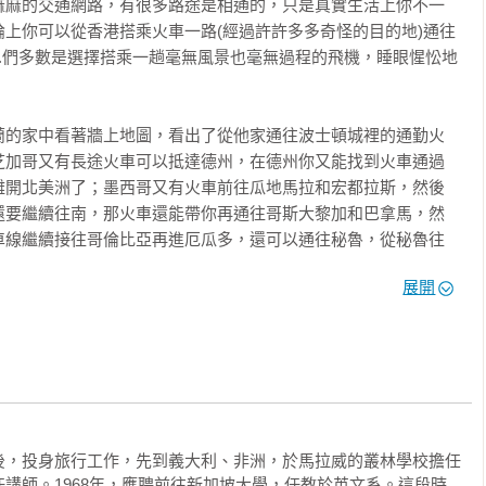
麻麻的交通網路，有很多路途是相通的，只是真實生活上你不一
上你可以從香港搭乘火車一路(經過許許多多奇怪的目的地)通往
.們多數是選擇搭乘一趟毫無風景也毫無過程的飛機，睡眼惺忪地
魯的《赫丘力士之柱》∕詹宏志　

蘭的家中看著牆上地圖，看出了從他家通往波士頓城裡的通勤火
」快車　

芝加哥又有長途火車可以抵達德州，在德州你又能找到火車通過
島　

離開北美洲了；墨西哥又有火車前往瓜地馬拉和宏都拉斯，然後
往巴塞隆納及其北境　

還要繼續往南，那火車還能帶你再通往哥斯大黎加和巴拿馬，然
車線繼續接往哥倫比亞再進厄瓜多，還可以通往秘魯，從秘魯往
　

是東折經玻利維亞前往阿根廷，阿根廷一路向南，我們就來到阿根
亞島　

展開
Patagonia)；火車的終點在高原上一個小鎮叫伊斯奎


Jorge Luis Borges)的說法，「那裡雖不是撒哈拉，但卻是阿根
　

有。」

出發

達爾　

確有一條代表鐵路的彎曲綿延細線，讓你可以從波士頓一路搭乘
尼亞　

根廷南部高地，穿過十三個國家和無數個城鎮，穿過一萬公里和
坦堡　

化歷史。是的，你從波士頓出發，最後終將到達老巴塔哥尼亞，
　

後，投身旅行工作，先到義大利、非洲，於馬拉威的叢林學校擔任


基亞　

講師。1968年，應聘前往新加坡大學，任教於英文系。這段時