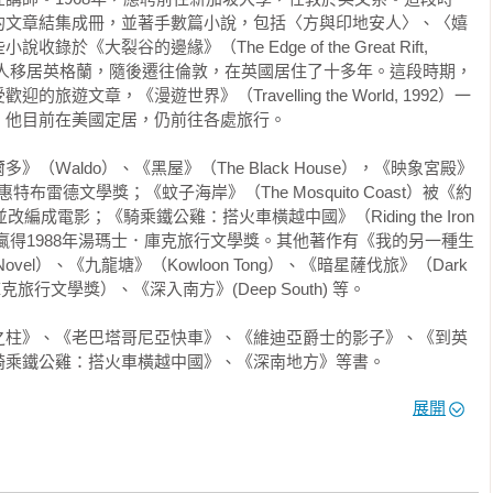
的文章結集成冊，並著手數篇小說，包括〈方與印地安人〉、〈嬉
做，也真的做了。否則我們將如何有今天這本奇書可茲閱讀討
《大裂谷的邊緣》（The Edge of the Great Rift, 
納群島　

魯與家人移居英格蘭，隨後遷往倫敦，在英國居住了十多年。這段時期，
哥
遊文章，《漫遊世界》（Travelling the World, 1992）一
x,1941- )是當今文壇一位特立獨行的作家，寫小說與旅行文學，兩者都
他目前在美國定居，仍前往各處旅行。

蚊子海岸》(The Mosquito Coast, 1981)曾拍攝成電
Ｗaldo）、《黑屋》（The Black House），《映象宮殿》
文明，攜家帶眷前往南美洲宏都拉斯，想在叢林蠻荒建造理想家
年英國惠特布雷德文學獎；《蚊子海岸》（The Mosquito Coast）被《約
寫的不是浪漫詩意，而是大自然的殘酷，滿懷理想的作家真正面
編成電影；《騎乘鐵公雞：搭火車橫越中國》（Riding the Iron 
連累他的親人紛紛受難；這是一個自我發現與理想幻滅的故事，
ugh China）贏得1988年湯瑪士．庫克旅行文學獎。其他著作有《我的另一種生
 of Darkness, 1899)，也因此他的作品常常被拿來和康拉德
A Novel）、《九龍塘》（Kowloon Tong）、《暗星薩伐旅》（Dark 
。

．庫克旅行文學獎）、《深入南方》(Deep South) 等。

狂的旅行者，在他另一部有意思的旅行作品《大洋洲的快樂島
之柱》、《老巴塔哥尼亞快車》、《維迪亞爵士的影子》、《到英
Oceania, 1992)中，他本來只是要應邀到紐西蘭作一個幾天的新書宣傳，但
乘鐵公雞：搭火車橫越中國》、《深南地方》等書。

袋，以及一艘可折疊的獨木舟，結果他流浪在太平洋裡，一共划
展開
直到書本結束時還沒有回家。

年新版)：從開羅到開普敦，非洲大陸的晃遊報告》《到英國的理由
記》《深南地方》《維迪亞爵士的影子(新版)：一場橫跨五大洲的友
，但不一定是來自旅程中的觀察；事實上他對旅行過程中的地方
。有一次我甚至看到一篇書評說：「如果他這麼不喜歡他在路上