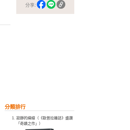
分享:
分類排行
寂靜的緯線（《歐普拉雜誌》盛讚
「奇蹟之作」）