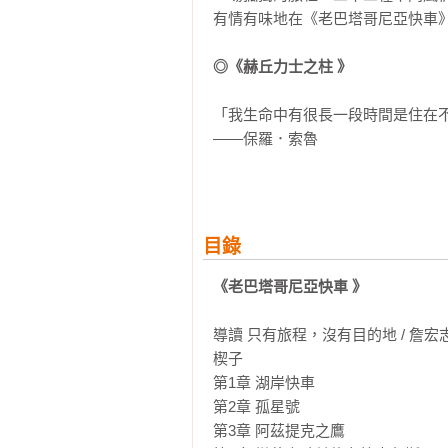
有情有味地在《老巴塔哥尼亞快車》
◎《赫丘力士之柱 》
「我生命中有很長一段時間是住在不
——保羅．索魯

索魯的風格是那種穿透世俗虛偽的
點點傷害的風險，讀到的確實是極其
目錄
大部分時間都扮演著「異鄉人」角
不曾到過地中海，這回，他終於決
《老巴塔哥尼亞快車 》
士之柱」為起點，環遊整個地中海
達。

導讀 只有旅程，沒有目的地 / 詹宏志
楔子

這段旅程行經17個國家。索魯不
第1章 湖岸快車

車或騎腳踏車。有時是特意、有時
第2章 孤星號

集、參觀古村落及遺跡神廟。他眼中
第3章 阿茲提克之鷹
