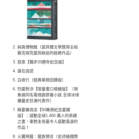
純真博物館（諾貝爾文學獎得主帕
慕克探究愛與執迷的經典作品）
惡意【獨步20週年紀念版】
誰在說謊
白夜行（經典單冊回歸版）
烈愛對決【限量書口噴繪版】（現
象級同名電視劇原著小說 全球冰球
羅曼史狂潮代表作）
解憂雜貨店【50萬冊紀念愛藏
版】：感動全球1,400 萬人的奇蹟
之書，東野圭吾最令人感動落淚的
作品！
火翼飛龍：龍族預言（史詩級國際