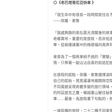
◎《老巴塔哥尼亞快車 》
「我生命中有很長一段時間是住在不
——保羅．索魯

「我感興趣的是在晨光清醒後的故
奇鄉異地。重要的是旅程，而非抵
車，從麻薩諸塞州的梅德福向南奔到
單是為了一個再單純不過的「實驗
情，只帶著一副沾沾自喜的如逃犯般
在旅程的起點，保羅．索魯選擇湖
自己的起始，晃晃盪盪地揭開與空
不同風貌呈現奇麗多變的旅行情味
的阿茲提克之鷹，橫越重山駛往秘
車……最後，為旅程畫下句點的，則
一場孤獨的旅程，二十二種不同風