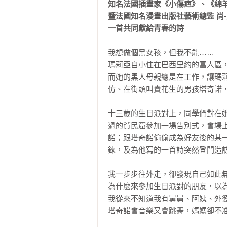
知名法國插畫家《小傷疤》、《綿羊
暨法國知名漫畫出版社藝術總監 尚-
一首共同獻給青春的詩
我想做個黑女孩，但我不能……

瑪莉亞自小住在巴西里約的富人區
而她的黑人母親總是在工作，讓瑪
仿、在街頭叫賣花生的男孩塔奇諾，
十三歲的生日派對上，同學們對在
過的貧民窟參加一場告別式，會場
諾；跟塔奇諾偷偷成為好友後的某
鍊，及為他寫的一首詩突然登門造訪
我一步步往外走，卻發現自己如此無
為什麼來參加生日派對的朋友，以為
我從來不知道我有舅舅、阿姨、外婆
塔奇諾會音樂又會跳舞，媽媽卻不准