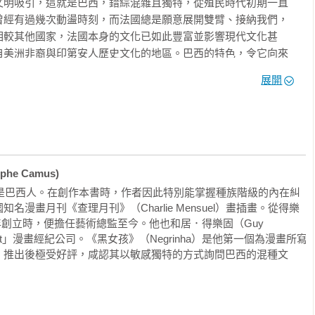
文明吸引，這就是巴西，錯綜混雜且獨特，從殖民時代初期一直
曾經有過幾次動盪時刻，而法國總是願意展開雙臂、接納我們，
相較其他國家，法國本身的文化已如此豐富並影響現代文化甚
自美洲非裔與印第安人歷史文化的地區。巴西的特色，令它向來
展開
女孩》，即是一個「混種」作品，標誌著巴西式的多種族生活，
本書其中一位作者，自己就是在法國這片講究生命本體論的土地
靈魂。這本書在本質上也同時是「現代文學—漫畫—法國／巴西
種」一詞的詞意，這個由各個家庭交織而成的一個大家族的卡利
同時說明了一個想像中的「混種」敘事：一個為多元種族、宗教與文化
he Camus)
親是巴西人。在創作本書時，作者因此特別能掌握種族階級的內在糾
漫畫月刊《查理月刊》（Charlie Mensuel）畫插畫。從得樂
路上來來往往的人們，從他們被發現的那一刻直到今日都是。
986年創立時，便擔任藝術總監至今。他也和居．得樂固（Guy 
ur Trait」漫畫經紀公司。《黑女孩》（Negrinha）是他第一個為漫畫所寫
。推出後極受好評，咸認其以敏感獨特的方式詢問巴西的混種文