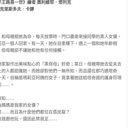
王路易一世》繪者 奧利維耶．塔列克

克里斯多夫．卡謬

，和母親相依為命，每天放學時，門口盡是來接同學的黑人女傭，
莉亞一個人回家。有一天，她在自家樓下，遇上一個和她年齡相
但母親卻不讓她和他有任何接觸。

她家製作出美味點心的「黑保母」好奇；某日，母親帶她去從未去
上的人都認識她，而她卻對他們一無所知，而且還在那巧遇塔奇
一天，自稱是瑪莉亞阿姨的女子，竟拿著她送給塔奇諾的護身符項
……。

知……

媽媽是我家的女傭？

……而且為什麼他們都住在貧民窟？

我跟他玩，還因此禁我足……
