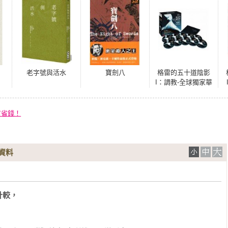
老字號與活水
寶劍八
格雷的五十道陰影
I：調教-全球獨家華
語有聲書(全長20小
時/MP3/10CDS)
有省錢！
資料
較，
