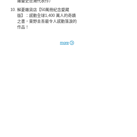
羅曼史狂潮代表作）
解憂雜貨店【50萬冊紀念愛藏
版】：感動全球1,400 萬人的奇蹟
之書，東野圭吾最令人感動落淚的
作品！
more