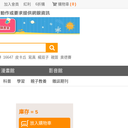
加入會員
紅利
6折購
購物車
(
0
)
野
16647
皮卡丘
寫真
楊双子
親簽
奧德賽
漫畫館
影音館
科普
學習
親子教養
雜誌期刊
庫存 = 5
放入購物車