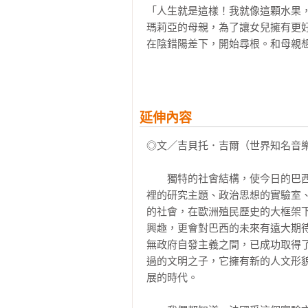
「人生就是這樣！我就像這顆水果，
瑪莉亞的母親，為了讓女兒擁有更
在陰錯陽差下，開始尋根。和母親
時，卻嚐到童年尾聲的微微苦味。

是否膚色便決定了人的命運？

一段由親情、友情與愛情交織而成的
延伸內容
一個深度刻劃巴西人情風貌，引領我
◎文／吉貝托．吉爾（世界知名音樂家
【暖心推薦】
　　獨特的社會結構，使今日的巴
海倫清桃（演員）

裡的研究主題、政治思想的實驗室
陳安儀（親職專欄作家）

的社會，在歐洲殖民歷史的大框架
彭菊仙（暢銷親子書作家）

興趣，更會對巴西的未來有遠大期
蘇明進（親職專欄作家）

無政府自發主義之間，已成功取得
過的文明之子，它擁有新的人文形
（按姓名筆畫排列）
展的時代。
