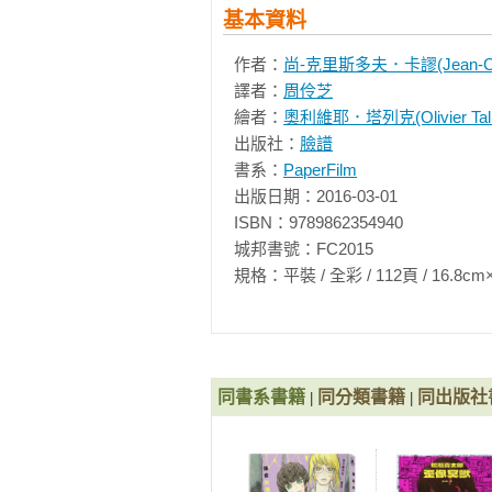
基本資料
作者：
尚-克里斯多夫．卡謬(Jean-Chri
譯者：
周伶芝
繪者：
奧利維耶．塔列克(Olivier Tall
出版社：
臉譜
書系：
PaperFilm
出版日期：2016-03-01

ISBN：9789862354940

城邦書號：FC2015

規格：平裝 / 全彩 / 112頁 / 16.8cm×23cm 
同書系書籍
同分類書籍
同出版社
|
|