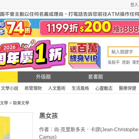
登入
吳毅平
原創
東
原創
Rewire
外版館
套書館
文學小說
商管理財
人文藝術
生活風格
心靈勵志
醫療保健
文學
>
歐美文學
黑女孩
作者：
尚-克里斯多夫．卡謬(Jean-Christophe
Camus)