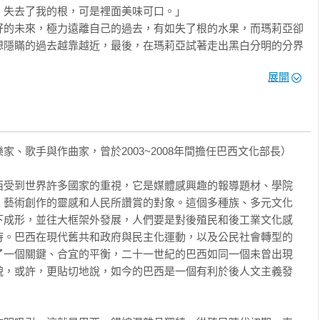
失去了我的根，可是裡面美味可口。」

好的未來，極力遠離自己的過去，有如失了根的水果，而瑪莉亞卻
想隱瞞的過去越靠越近，最後，在瑪莉亞試著走出黑白分明的分界
展開
感人物語

們反思混種殖民文化的絕佳好書

、歌手與作曲家，曾於2003~2008年間擔任巴西文化部長）

西受到世界許多國家的重視，它是媒體感興趣的報導題材、學院
、藝術創作的靈感和人民所讚賞的對象。這個多種族、多元文化
下成形，並往大框架外發展，人們要是對後殖民和後工業文化感
待。巴西在現代舊共和政府與民主化運動，以及公民社會轉型的
了一個關鍵、合宜的平衡，二十一世紀的巴西如同一個未曾出現
貌，或許，更貼切地說，如今的巴西是一個有利於後人文主義發