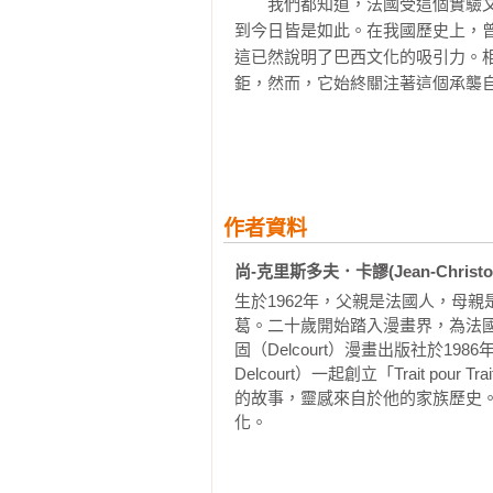
　　我們都知道，法國受這個實驗
到今日皆是如此。在我國歷史上，
這已然說明了巴西文化的吸引力。
鉅，然而，它始終關注著這個承襲
能在法國找到觀察者。

　　現在，向法語讀者展現的《黑
它將由此為法國和全世界所認識。
上，試著融合並延續巴西的血肉與
作者資料
敘事」的混種類型。若是拓寬「混
歐卡（carioque）1故事，也
尚-克里斯多夫．卡謬(Jean-Christop
而生的家族之女。

生於1962年，父親是法國人，母
葛。二十歲開始踏入漫畫界，為法國知名
　　故事裡的主角其實就是在巴西
固（Delcourt）漫畫出版社於1
Delcourt）一起創立「Trait po
的故事，靈感來自於他的家族歷史
化。