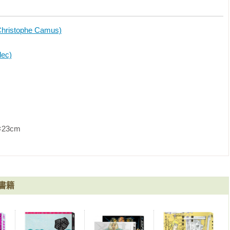
stophe Camus)
ec)
               
書籍