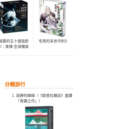
格雷的五十道陰影
宅男的末世守則3
II：束縛-全球獨家
華語有聲書(全長
21.5小
時/MP3/10CD)
分類排行
寂靜的緯線（《歐普拉雜誌》盛讚
「奇蹟之作」）