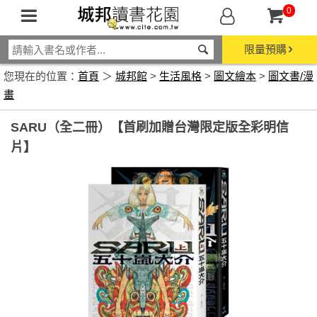
0
限量預購
您現在的位置：
首頁
＞
城邦館
>
生活風格
>
圖文繪本
>
圖文書/漫
畫
SARU（全二冊）【首刷加贈台灣限定版全彩明信
片】