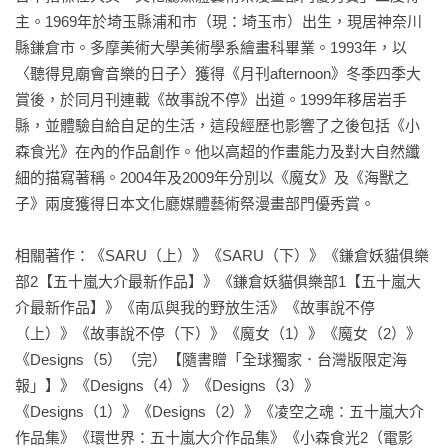
主。1969年於埼玉縣浦和市（現：埼玉市）出生，現居神奈川
縣鎌倉市。多摩美術大學美術學系繪畫科畢業。1993年，以
〈聽得見廟會音樂的日子〉獲得《月刊afternoon》冬季四季大
賞後，於同月刊連載《故事說不停》出道。1999年移居岩手
縣，並體驗自給自足的生活，這段經歷也影響了之後包括《小
森食光》在內的作品創作。他以高超的作畫能力及對大自然纖
細的描寫著稱。2004年及2009年分別以《魔女》及《海獸之
子》兩度獲得日本文化廳媒體藝術祭漫畫部門優秀賞。

相關著作：《SARU（上）》《SARU（下）》《鎌倉妖貓俱樂
部2【五十嵐大介最新作品】》《鎌倉妖貓俱樂部1【五十嵐大
介最新作品】》《南瓜與我的野放生活》《故事說不停
（上）》《故事說不停（下）》《魔女（1）》《魔女（2）》
《Designs（5）（完）【隨書贈「全球獨家．台灣版限定海
報」】》《Designs（4）》《Designs（3）》
《Designs（1）》《Designs（2）》《凌空之魂：五十嵐大介
作品集》《環世界：五十嵐大介作品集》《小森食光2（電影