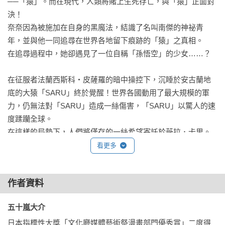
──「猿」。而在現代，人類將賭上生死存亡，與「猿」正面對
決！

奈奈因為被施加在自身的黑魔法，結識了名叫南傑的神祕青
年，並與他一同追尋在世界各地留下痕跡的「猿」之真相。

在追尋過程中，她卻遇見了一位自稱「孫悟空」的少女……？

在征服者法蘭西斯科・皮薩羅的暗中操控下，沉睡於安古蘭地
底的大猿「SARU」終於覺醒！世界各國動用了最大規模的軍
力，仍無法對「SARU」造成一絲傷害，「SARU」以驚人的速
度蹂躪全球。

在這樣的局勢下，人們將僅存的一絲希望寄託於薇拉．卡里。
在全世界的注視之下，「魔法」從宇宙降落——人類的命運究
看更多
竟何去何從？在決戰終焉所揭示的驚人真相又是什麼？
作者資料
五十嵐大介 
日本指標性大獎「文化廳媒體藝術祭漫畫部門優秀賞」二度得