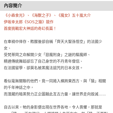
內容簡介
《小森食光》、《海獸之子》、《魔女》五十嵐大介

伊坂幸太郎《SOS之猿》競作

首度挑戰宏大神話的奇幻長篇！
在車禍中倖存、甦醒後卻自稱「齊天大聖孫悟空」的法國少
女、

受梵蒂岡之命解開少女「惡魔附身」之謎的驅魔師、

精通傳統舞蹈卻忘了自己身世的不丹青年僧侶、

在法國留學、卻莫名被黑魔法詛咒的日本女孩。

看似毫無關聯的他們，竟一同捲入橫跨東西方、與「猿」相關
的千年神話之中，

而潛藏的暗黑勢力正企圖藉此亙古力量，讓世界走向毀滅……

自古以來，牠的身影便出現在世界各地，令人畏懼，那就是