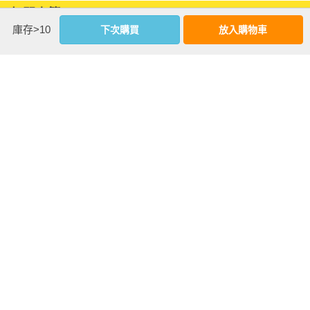
相關書籍
庫存>10
下次購買
放入購物車
同作者
同書系
同分類
同出版社
鎌倉妖貓俱樂部
鎌倉妖貓俱樂部
鎌倉妖貓俱樂部
3【五十嵐大介最
2【五十嵐大介最
1【五十嵐大介最
新作品，倒數第2
新作品】
新作品】
集！】
more
優惠活動快訊