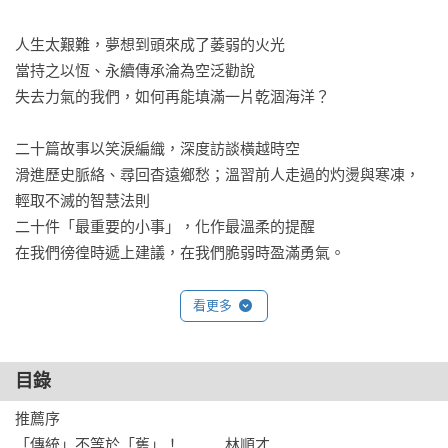
人生太艱難，夢想到頭來成了萎弱的火光

當持之以恆、永續傳承淪為空泛勸說

失去力氣的我們，如何再能填滿一片乾涸海洋？

二十篇故事以笑淚編織，深度訪談橫越時空

滑進歷史脈絡、尋回杳遠鄉愁；溫習前人走過的灼燙與寒凍，
輕取不滅的智慧法則

二十件「最重要的小事」，化作最溫柔的提醒

在我們徬徨時遞上建議，在我們脆弱時盈滿勇氣。

阿爸在燈籠上寫的一手好書法，為何讓張美美噩夢連連，提起
看更多
筆手還直發抖？砌磚冠軍粘錦成，作為鐵血教練將學生培養成
參賽國手，有何能耐讓磚塊「七十二變」？佛跳牆芋頭要煮到
目錄
散、手工魚丸要切到沒有怨氣才好吃，對總舖師林明燦來說，
什麼才是正港「辦桌古早味」？安聯人壽業務部副理熊維強，
推薦序

生日當天面臨工作劇變，辦公室人人哭成一團，且看他如何扭
「傳統」不等於「舊」！　　　林順才
