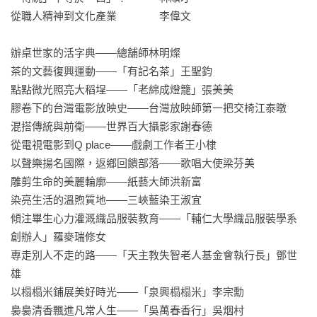
轉頹勢，邁向職涯新目標！攝影家謝春德，年輕時拍照被士兵
從職人精神到文化產業　　　　李偉文

抓上軍艦要求交出攝影機，他仍以纖敏鏡頭攝取在地深情，持
續創造台灣攝影奇蹟！來到大稻埕「有記名茶」，年紀輕輕的
辦桌世家的活字典——總舖師林明燦

王聖鈞固守百年茶行，他說：「傻的人才留在這。」但在茶香
茶的文藝復興運動——「有記名茶」王聖鈞

氤氳的人情味裡，他卻甘願做一名護持傳統的傻子……。

點點微光照亮大稻埕——「老綿成燈籠」張美美

膠卷下的台灣電影放映史——台灣放映師第一把交椅江泰暾

本書探訪二十個職人與老店家，以各自生命經驗為軸心，擴寫
混搭傳統與前衛——世界百大攝影家謝春德

至時代流轉、社會革變，甚至撥開層層迷霧，回首先祖輩於漫
從電視電影到Q place——戲劇工作者王小棣

漫長路上的鮮明轍跡。老傳統真過時了嗎？前人經驗和價值觀
以聲樂揚名國際，返鄉回饋部落——歌唱大使梁芬美

到了現代是否依然合用？綜合所有篇章，可發現所謂傳承不該
雕剪生命的美麗輪廓——紙藝大師洪新富

以絕對沿用和創新二分對立；重點在於「生活」，無論是老技
染亮生活的溫煦質地——三峽藍染王淑宜

藝、新觀念皆要熨貼平凡日常，在生活中遇合、在生活中融
傾注畢生心力灌溉織品服裝教育——「輔仁大學織品服裝學系
會，讓前人的種子抽長新芽、後人的創意回頭照見歷史；最後
創辦人」羅麥瑞修女

兩相輝映，凝縮為心底「最重要的小事」，夢想方能不斷湧出
專走別人不走的路——「天主教失智老人基金會執行長」鄧世
活水，時間愈久、愈能汩汩漫延。

雄

以榻榻米鋪展美好時光——「泉興榻榻米」李宗勳

【本書特色】
裊裊清香飄進凡常人生——「吳萬春香行」吳烟村
