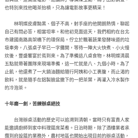
也特別來找他喝茶抬槓，只為讓電影故事更精采！

【專文推薦】
林順才（安聯人壽總經理）

　　林明燦皮膚黝黑、個子不高，射手座的他開朗熱情，聊起
李偉文（作家、牙醫、環保工作者）

自己有問必答，相當坦率。和他初見面這天，我們相約在台北
市建國南路高架橋下的環保局。佇立於飄著蔬果發酵味道的垃
【誠摯推薦】
圾車旁，八張桌子早已一字攤開，等待一陣大火快煮、小火慢
小野（作家）

炊後，豐盛饗宴於焉到來。為了準備這八桌食物，林明燦清晨
王浩一（作家）

五點就帶著團隊來現場準備，這一忙就是八、九個小時。為了
田定豐（豐文創創辦人）

止飢，他還煮了一大鍋油麵給隨行阿姨和小工裹腹，而止渴的
林茂賢（台中教育大學副教授）

飲料，就是隨手在鋁製臉盆撒下的一把茶葉，再灌入冷水製作
廖玉蕙（作家）

的冷泡茶。

鄭有傑（導演）

謝哲青（文史學者、節目主持人）
十年磨一劍，苦練辦桌絕技
　　台灣辦桌活動的歷史可以追溯到清朝。當時只有富貴人家
能邀請廚師到家中料理筵席菜肴。日治時期，除了酒樓業者承
攬到府設筵的業務外，農村地區也開始出現目前的辦桌活動，