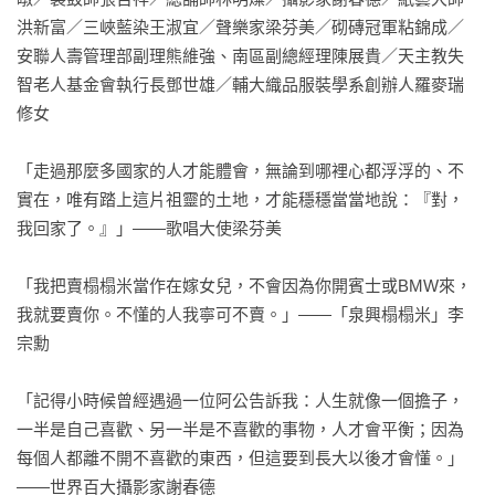
洪新富／三峽藍染王淑宜／聲樂家梁芬美／砌磚冠軍粘錦成／
安聯人壽管理部副理熊維強、南區副總經理陳展貴／天主教失
智老人基金會執行長鄧世雄／輔大織品服裝學系創辦人羅麥瑞
修女

「走過那麼多國家的人才能體會，無論到哪裡心都浮浮的、不
實在，唯有踏上這片祖靈的土地，才能穩穩當當地說：『對，
我回家了。』」——歌唱大使梁芬美

「我把賣榻榻米當作在嫁女兒，不會因為你開賓士或BMW來，
我就要賣你。不懂的人我寧可不賣。」——「泉興榻榻米」李
宗勳

「記得小時候曾經遇過一位阿公告訴我：人生就像一個擔子，
一半是自己喜歡、另一半是不喜歡的事物，人才會平衡；因為
每個人都離不開不喜歡的東西，但這要到長大以後才會懂。」
——世界百大攝影家謝春德
