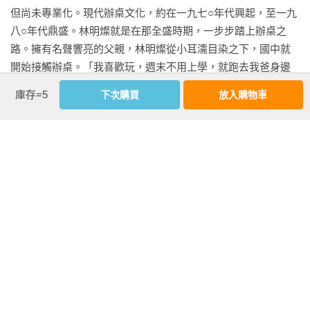
但尚未專業化。現代辦桌文化，約在一九七○年代興起，至一九
八○年代鼎盛。林明燦就是在那全盛時期，一步步踏上辦桌之
路。擁有名聲響亮的父親，林明燦從小耳濡目染之下，國中就
開始接觸辦桌。「我喜歡玩，週末不用上學，就跑去我爸身邊
幫忙。」但那時只能當學徒，做一些洗菜、端菜、打桌、搭棚
庫存=5
下次購買
放入購物車
等基礎工作，但這段回憶實在相當愉快。「因為就像在玩啊！
又有得吃，實在太開心了。」原來以前辦桌，主人最後都會把
菜尾飯加熱，請做菜師傅、阿姨享用。這是古早禮數，也是濃
濃的台灣人情味，更讓林明燦童年多了許多回味無窮的歡樂畫
看更多
面。

　　林明燦十七歲就到三陽機車公司上班，從事摩托車電器保
作者資料
養，當兵三年退伍後，又到兄弟飯店台菜部當了九個月的學
蔡怡芬
徒。記得那時兄弟象棒球隊剛成立，他常在飯店內目睹偶像球
電影電視編劇，製作統籌，曾以「公視人生劇展—─公主與王
員的風采，可說是一段美好時光。直到後來父親出了車禍，小
子」榮獲金鐘獎編劇獎，兩度獲得文化部優良電影劇本獎，長
腿開放性骨折，林明燦才離開工作崗位，回到家裡幫忙。當時
期從事電影行銷發行，曾任職廣告公司創意副總監和資深文
是民國七十一年，也是他從頭學起的一年。據他描述，林添盛