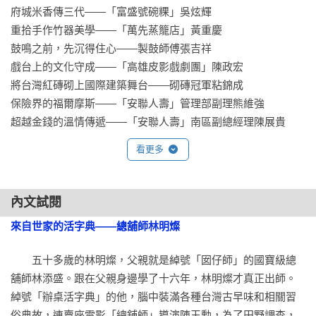
◎老技術、舊回憶的時光蛻變——

府城米香傳三代——「富盛號碗粿」吳炫輝

手把手傳承「最重要的小事」，打造現代生活好感度

重拾手作竹器美學——「萬先蒸籠店」黃重慶 

◎有記名茶、三峽藍染、導演王小棣、歌唱大使梁芬美……

鼓鳴之前，先沉得住心——製鼓師傅張吉祥

二十位堅毅職人，淬煉二十個生命故事

戲台上的文化守成——「高雄皮影戲劇團」陳政宏

二十件「最重要的小事」，化作最溫柔的提醒

將台灣紅磚砌上國際建築舞台——砌磚冠軍粘錦成

擦亮傳統老招牌，讓活水源源不絕！ 

保險界的福爾摩斯——「安聯人壽」管理部副理熊維強

◎ 各篇篇末點出每位職人心中「最重要的小事」，寥寥數語道
看更多
盡橫跨數十載，甚至超過百年的老字號精神；是什麼讓他們在
舊時光崛起？又是什麼讓他們衝破時代洪流、蛻變出全新樣
貌？老智慧要用新創意來妝點，「最重要的小事」無非是融合
內文試閱
二者，最實用、最恆久的生命箴言！

來自世家的活字典——總舖師林明燦
◎ 本書圖文並茂，多篇文章搭配歷史老照片呈現，黑白泛黃的
　　五十多歲的林明燦，父親就是綽號「囡仔師」的國寶級總
畫面漫捲往事塵煙，對照色彩斑斕的現今，將不同時空的喜
舖師林添盛。跟在父親身邊學了十六年，林明燦才真正出師。
悅、艱辛、榮耀和感嘆鏈結在一起，串成動人且銘刻心頭的記
綽號「辦桌活字典」的他，腦中裝滿各種台灣古早味和相關習
憶浮世繪。

俗典故，連賣座電影「總舖師」導演陳玉勳，為了田野調查，