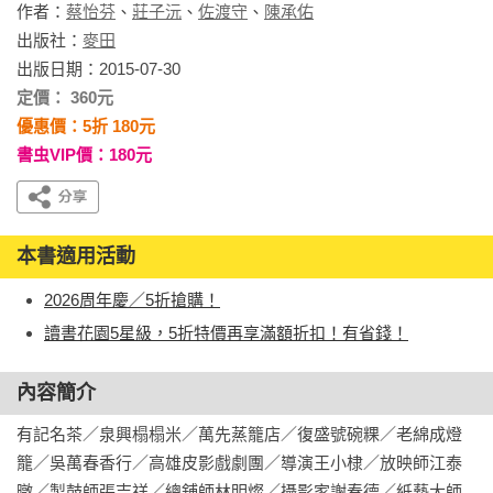
作者：
蔡怡芬
、
莊子沅
、
佐渡守
、
陳承佑
出版社：
麥田
出版日期：2015-07-30
定價： 360元
優惠價：5折 180元
書虫VIP價：180元
本書適用活動
2026周年慶／5折搶購！
讀書花園5星級，5折特價再享滿額折扣！有省錢！
內容簡介
有記名茶／泉興榻榻米／萬先蒸籠店／復盛號碗粿／老綿成燈
籠／吳萬春香行／高雄皮影戲劇團／導演王小棣／放映師江泰
暾／製鼓師張吉祥／總舖師林明燦／攝影家謝春德／紙藝大師