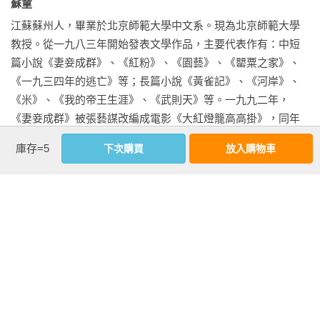
近年的蘇童反而變得惜墨如金。

蘇童 
江蘇蘇州人，畢業於北京師範大學中文系。現為北京師範大學
《好天氣》是蘇童打磨超過十年才完成的作品。以體量而言，
教授。從一九八三年開始發表文學作品，主要代表作有：中短
小說長達四十五萬字，超過他以往任何長篇，原稿字數更多達
篇小說《妻妾成群》、《紅粉》、《園藝》、《罌粟之家》、
百萬。這使我們好奇，是什麼樣的動力驅使蘇童慢工細火經營
《一九三四年的逃亡》等；長篇小說《黃雀記》、《河岸》、
這部作品？相較於前作，新作特色為何？在一切資訊碎片化、
《米》、《我的帝王生涯》、《武則天》等。一九九二年，
輕薄化的當代語境裡，長篇的意義何在？

《妻妾成群》被張藝謀改編成電影《大紅燈籠高高掛》，同年
獲得莊重文文學獎，二○○九年憑借《河岸》獲第三屆英仕曼亞
庫存=5
下次購買
放入購物車
小說敘事始於二十世紀七○年代中期（蘇州郊外？）鹹水塘兩
洲文學獎，二○一○年憑借《茨菰》獲第五屆魯迅文學獎，二○一
岸，此時文化大革命已近尾聲，百廢待舉。塘東銜接城鎮，塘
五年憑借《黃雀記》獲得第九屆茅盾文學獎。

西世代以殯葬為業，不脫農村樣貌。塘東鄧家和塘西蕭家的女
主人都名叫招娣，兩人因鄧家祖母訂製而未能使用的棺材結
相關著作：《黃雀記（新藏版）》《黃雀記（新版）》《黃雀
怨。她們又在同一天分别生下了一個男孩和一對龍鳳胎。然而
記》《紅粉》《米》《河岸》
不久蕭家龍鳳胎的兒子離奇失蹤，由此展開連串曲折情節，延
續至九○年代。蘇童鋪陳江南市井日常，夾雜胭粉靈怪。亡靈、
鬼鵝、鬼凳、綠眼淚、大小駝子等此起彼落；陰陽、靈異、物
看更多
怪交相穿插，瀰漫一片鬼氣。與此同時，「新時期」到來，城
鄉有了天翻地覆的變化。鹹水塘兩岸的居民何去何從？
