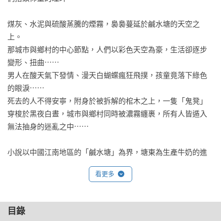
煤灰、水泥與硫酸蒸騰的煙霧，裊裊蔓延於鹹水塘的天空之
上。

那城市與鄉村的中心節點，人們以彩色天空為豪，生活卻逐步
變形、扭曲⋯⋯

男人在酸天氣下發情、漫天白蝴蝶瘋狂飛撲，孩童竟落下綠色
的眼淚⋯⋯

死去的人不得安寧，附身於被拆解的棺木之上，一隻「鬼凳」
穿梭於黑夜白晝，城市與鄉村同時被濃霧纏裹，所有人皆遁入
無法抽身的迷亂之中⋯⋯

小說以中國江南地區的「鹹水塘」為界，塘東為生產牛奶的進
步城市，塘西則是以殯葬業為生的封建村落。故事自上世紀七○
看更多
年代塘東鄧家、塘西蕭家的宿命糾結拉開序幕：皆以「招娣」
為名的女子，巧合地在同一天趕赴醫院生產；塘東招娣產下一
名兒子，而塘西招娣則如願以償，獲得一雙龍鳳胎……誰料龍
目錄
鳳胎的男童竟離奇失蹤，眾人墜入暗黝深谷，層層疊疊的荒誕