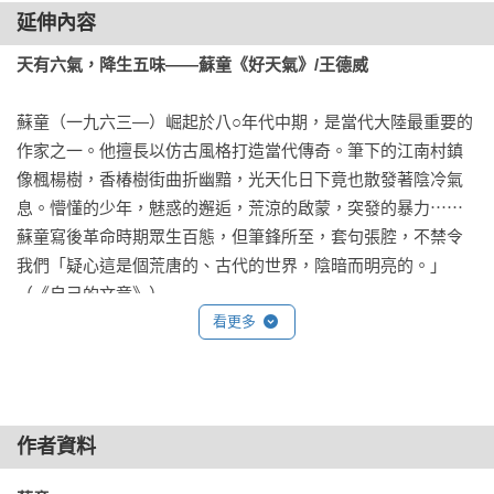
延伸內容
第五章外篇之外：鬼鵝

天有六氣，降生五味——蘇童《好天氣》/王德威
第五章篇外篇：鹹水塘

蘇童（一九六三—）崛起於八○年代中期，是當代大陸最重要的
第六章：鹹水塘新世界

作家之一。他擅長以仿古風格打造當代傳奇。筆下的江南村鎮
浴室裡的母親

像楓楊樹，香椿樹街曲折幽黯，光天化日下竟也散發著陰冷氣
我弟弟

息。懵懂的少年，魅惑的邂逅，荒涼的啟蒙，突發的暴力⋯⋯
沙盤上的鹹水塘

蘇童寫後革命時期眾生百態，但筆鋒所至，套句張腔，不禁令
穩得福股份有限公司
我們「疑心這是個荒唐的、古代的世界，陰暗而明亮的。」
（《自己的文章》）

看更多
從八○年代《一九三四年的逃亡》（一九八八）、《罌粟之家》
（一九八八）到九○年代《妻妾成群》（一九九一）、《我的帝
王生涯》（一九九二）、《米》（一九九六）等，蘇童小說風
靡一時。新世紀長篇《河岸》（二○○九）、《黃雀記》（二○一
作者資料
三） 更獲得中國大陸及世界文壇重要獎項。在這樣的光環下，