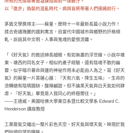
所有的光燦華美皆凝鍊成眼前一抹髒汙。

以「進步」偽裝的混亂時代，病與盲將帶著人們摸繩前行。
茅盾文學獎得主——蘇童，歷時十一年最新長篇小說力作！

揉合奇譎瑰麗的諷刺寓言，自當代中國城市與鄉野的扞格傾
軋，訴說其中文明、人事與鬼魂的愛恨流離。

「《好天氣》的敘述綿長細緻，有如無盡的浮世繪。小說中塘
東、塘西的同名女子，相似的產子經驗，還有陰魂不散的幽
靈，似乎暗示著命與運的神祕作用未必能由人為之。寫《好天
氣》的蘇童一片菩薩心腸：『天有六氣，降生五味』，生命的
流轉總有陰晴圓缺，酸辣鹹甜。但不論黑天氣與白天氣如何肆
虐，『好天氣』畢竟是人我同心的終極嚮往。」

——王德威，美國哈佛大學東亞系暨比較文學系 Edward C. 
Henderson 講座教授

工業廢氣交織出一整片彩色天空，好天氣與壞天氣，映現於我
們抬頭仰望的瞳眸。
