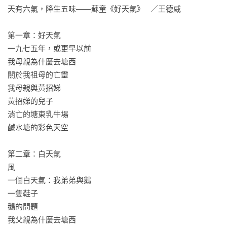
事件不斷堆高兩家愁怨，死去鄧家祖母的鬼魂遊蕩其間，掀起
天有六氣，降生五味——蘇童《好天氣》   ／王德威

風波不斷；而那一方映射天空與人間世的鹹水塘，竟成當地居
民自沉溺斃之所，黑夜中喪失生存欲望的軀殼，一步步邁向塘
第一章：好天氣

中，而時隱時現的「鬼鵝」，也成了當地一抹驚駭魅影……

一九七五年，或更早以前

我母親為什麼去塘西

以塘為界的城郊地帶，兩家人跨越三十年的恩仇，延伸至下一
關於我祖母的亡靈

代仍如影隨形；那些愛恨悲歡彷彿鹹水塘上方的彩色天空，時
我母親與黃招娣

而絢爛聚攏，時而轉瞬即逝。

黃招娣的兒子

消亡的塘東乳牛場

作者以鹹水塘周遭瀰漫一片鬼氣、沾染傳奇色彩的魔幻敘事，
鹹水塘的彩色天空

結合亡靈物怪，深入刻寫中國七○至九○年代的人事移徙與城郊
變遷。改革開放後的新時代衝擊，碳黑廠、硫酸廠、軋鋼廠等
第二章：白天氣

建設，一方織綴出燦麗奪目的彩色天空，一方也形塑了人心與
風

健康的畸態；社會風習的消長，也映射出人性風景的變化，彷
一個白天氣：我弟弟與鵝

彿那氤氳在塘邊的濃霧水氣，隨著冉冉直上的煙塵，席捲了大
一隻鞋子

時代風雲，也穿越了種種迷信、重男輕女，以及文明興衰的奇
鵝的問題

詭悲歡⋯⋯
我父親為什麼去塘西
