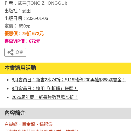
作者：
蘇童(TONG ZHONGGUI)
出版社：
麥田
出版日期：2026-01-06
定價： 850元
優惠價：79折 672元
書虫VIP價：672元
本書適用活動
8月會員日：新書2本74折；$1199折$200再抽$888購書金！
8月會員日：快用「6折購」賺翻！
2026周年慶／新書強勢登場75折！
內容簡介
白蝴蝶、黑金龍、綠眼淚⋯⋯
