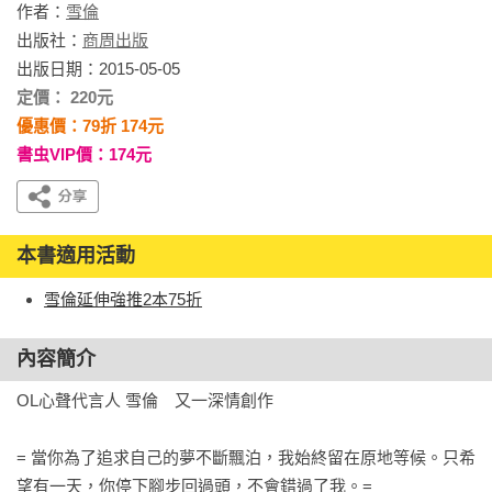
作者：
雪倫
出版社：
商周出版
出版日期：2015-05-05
定價： 220元
優惠價：79折 174元
書虫VIP價：174元
本書適用活動
雪倫延伸強推2本75折
內容簡介
OL心聲代言人 雪倫　又一深情創作

= 當你為了追求自己的夢不斷飄泊，我始終留在原地等候。只希
望有一天，你停下腳步回過頭，不會錯過了我。=
