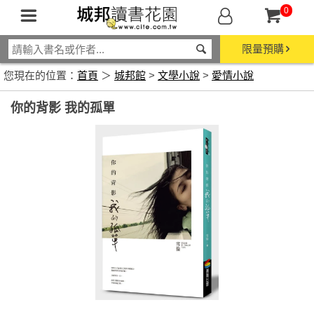
0
限量預購
您現在的位置：
首頁
＞
城邦館
>
文學小說
>
愛情小說
你的背影 我的孤單