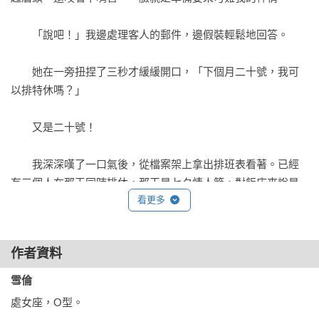
　　「說吧！」我邊處理客人的郵件，邊假裝輕鬆地回答。

　　她在一旁扭捏了三秒才緩緩開口，「下個月二十號，我可
以排特休嗎？」

　　又是二十號！

　　我深深嘆了一口氣後，從檔案架上拿出排班表看著。已經
有三個人在那天同時排休，那天是七夕情人節，對飯店來說是
看更多
重大節日，常常得在同一時間服務好幾組客人入住。現在能輪
班的只剩下幾個同事，如果小蘋再請特休，那天肯定會忙翻。

作者資料
　　看到我面露難色，小蘋拉著我的手，著急地說：「主任，
拜託啦！因為我男朋友臨時可以排到假，而且還訂好那天晚上
雪倫
的夜景餐廳，我不想讓他失望啦！拜託！」

處女座，O型。
