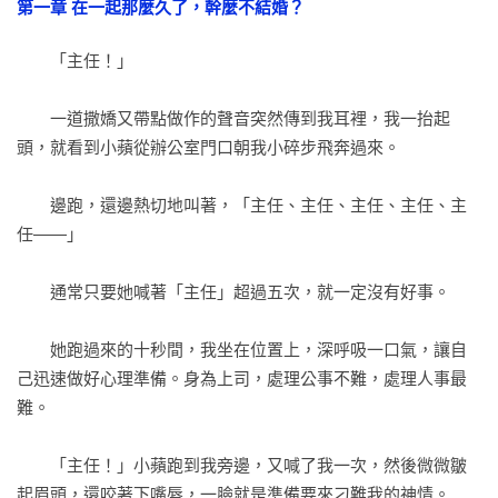
第一章 在一起那麼久了，幹麼不結婚？
　　「主任！」

　　一道撒嬌又帶點做作的聲音突然傳到我耳裡，我一抬起
頭，就看到小蘋從辦公室門口朝我小碎步飛奔過來。

　　邊跑，還邊熱切地叫著，「主任、主任、主任、主任、主
任——」

　　通常只要她喊著「主任」超過五次，就一定沒有好事。

　　她跑過來的十秒間，我坐在位置上，深呼吸一口氣，讓自
己迅速做好心理準備。身為上司，處理公事不難，處理人事最
難。

　　「主任！」小蘋跑到我旁邊，又喊了我一次，然後微微皺
起眉頭，還咬著下嘴唇，一臉就是準備要來刁難我的神情。
