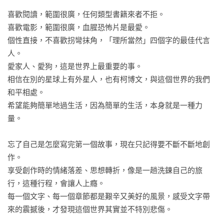
　　我的頭又痛了起來，小蘋再度哀求了一聲，「主任，拜
喜歡閱讀，範圍很廣，任何類型書籍來者不拒。

託！」那個「託」字的尾音都要從公司拖到一○一大樓了。

喜歡電影，範圍很廣，血腥恐怖片是最愛。

個性直接，不喜歡拐彎抹角，「理所當然」四個字的最佳代言
　　在特別的日子裡，總是想和心愛的人一起創造特別回憶，
人。

我又何嘗不明白這樣的心情？我完全懂那種內心的期盼和雀
愛家人、愛狗，這是世界上最重要的事。

躍，雖然平時也能見面，也能一起吃飯，但「情人節」這三個
相信在別的星球上有外星人，也有柯博文，與這個世界的我們
字，是所有人一旦談戀愛就會戴上的緊箍咒，那天不做點什麼
和平相處。

就一定會頭痛。

希望能夠簡單地過生活，因為簡單的生活，本身就是一種力
量。

　　我按了按太陽穴後，抬起頭看小蘋一眼，她依然露出殷切
的眼神。我再低頭看了一眼排班表，然後拿起鉛筆和橡皮擦開
忘了自己是怎麼寫完第一個故事，現在只記得要不斷不斷地創
始修改，「小蘋，妳也知道，那天我們一定很忙，原本是禁休
作。

的，是老闆體諒大家，才放寬休假標準。再加上已經有三個人
享受創作時的情緒落差、思想轉折，像是一趟洗鍊自己的旅
排休了，所以妳要休假一整天有點困難，我讓Angela上晚班，
行，這種行程，會讓人上癮。

我會上all班，妳得支援到下午三點半，給妳兩個小時回家打
每一個文字、每一個章節都是艱辛又美好的風景，感受文字帶
扮，應該來得及吧？」

來的震撼後，才發現這個世界其實並不特別悲傷。
