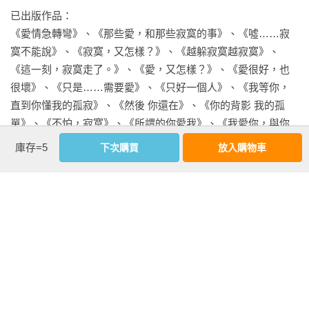
　　我話一說完，才剛抬起頭，小蘋已經往我臉頰上親了一
已出版作品：

下，興奮地摟著我，「主任，妳最好了！我最愛妳了，妳最
《愛情急轉彎》、《那些愛，和那些寂寞的事》、《噓……寂
正、妳最美、妳最善良，我會好好工作報答妳！」

寞不能說》、《寂寞，又怎樣？》、《越躲寂寞越寂寞》、
《這一刻，寂寞走了。》、《愛，又怎樣？》、《愛很好，也
　　「妳不用報答我，我只麻煩妳以後遇到麻煩的客人，不要
很壞》、《只是……需要愛》、《只好一個人》、《我等你，
一轉身就馬上翻白眼。妳不知道我們櫃檯後面的大理石牆壁是
直到你懂我的孤寂》、《然後 你還在》、《你的背影 我的孤
會反射的嗎？」每次我一看到她這種舉動，就幾乎被她嚇到全
單》、《不怕，寂寞》、《所謂的你愛我》、《我愛你，與你
身冒冷汗。算她運氣好，沒有被客人抓到。

無關》、《若你看見我的悲傷》、《若你聽見我的孤單》、
庫存=5
下次購買
放入購物車
看更多
《若我能走進你的心裡》、《再說一次，我愛你》、《可以錯
　　小蘋仍然激動地繼續摟著我，「好好好，我答應妳，以後
過時間，但我不能錯過你》、《有一種寂寞是你忘了怎麼愛
都不翻白眼了。」

我》、《閉上眼，讓所有愛情都正常》、《也不是不愛了》、
基本資料
《因為愛，不必解釋》、《慢慢 慢慢 愛》

　　誰說男人說謊都不打草稿的？女人才是好嗎？

作者：
雪倫
出版社：
商周出版
相關著作：《慢慢 慢慢愛》《慢慢 慢慢愛（首刷限量作者親簽
　　「妳現在是打算出櫃的意思嗎？」尚昱學長的聲音突然在
城邦書號：BX4245

版）》《因為愛，不必解釋》《因為愛，不必解釋（首刷限量
我們旁邊響起，小蘋嚇了一跳，馬上放開我，對著學長不好意
ISBN：9789862727836

作者親簽版）》《也不是不愛了》《閉上眼，讓所有愛情都正
思地笑了笑，就趕緊準備逃出去。

出版日期：2015-05-05

常》《有一種寂寞是你忘了怎麼愛我》《可以錯過時間，但我