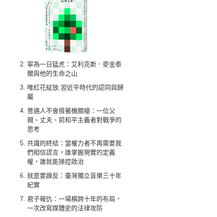
寧為一日猛虎：艾利克斯．麥金泰
爾與他的生命之山
唯紅花綻放:習近平時代的認同與歸
屬
普通人不會揹著機關槍：一位父
親、丈夫、前和平主義者對戰爭的
思考
共識的終結：當權力者不再需要我
們相信謊言，誰掌握現實的定義
權，誰就能操控政治
就是要躁反：臺灣獨立音樂三十年
紀實
君子報仇：一場橫跨十年的布局，
一次改寫媒體史的法律攻防