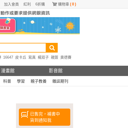
加入會員
紅利
6折購
購物車
(
0
)
野
16647
皮卡丘
寫真
楊双子
親簽
奧德賽
漫畫館
影音館
科普
學習
親子教養
雜誌期刊
已售完，補書中
貨到通知我