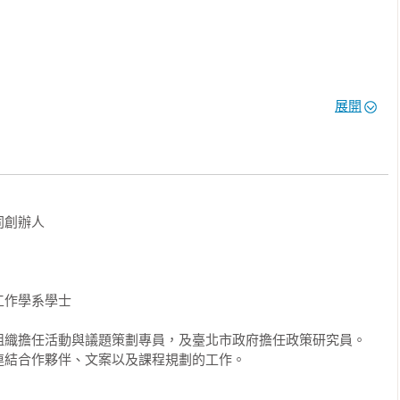
展開
同創辦人

作學系學士

居家 

織擔任活動與議題策劃專員，及臺北市政府擔任政策研究員。

責連結合作夥伴、文案以及課程規劃的工作。