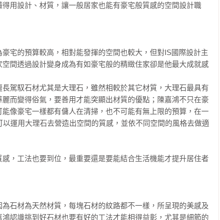
懂得用設計、材質，讓一般居家也能有豪宅般質感的空間設計職
豪宅的預算較高，相對能發揮的空間也較大，但對IS國際設計主
家空間透過設計變身成為有如豪宅般的精緻住家卻是他最大成就感
擅長駕馭石材尤其是大理石，雖然相較於其它材質，大理石最具有
華麗而變得俗氣，要善用才能突顯出材質的優點；陳嘉鴻不只在豪
可能像豪宅一樣都有傭人在清掃，也不可能有無上限的預算，在一
都可以運用大理石去營造出空間的質感，並依不同空間的風格去做適
質感，工法也要到位，最重要還是要能結合生活機能才提升居住者
因為石材為天然材質，每塊石材的紋路都不一樣，所呈現的美感及
嘉鴻認識挑到好石材也要有好的工法才能相得益彰，尤其是細節的