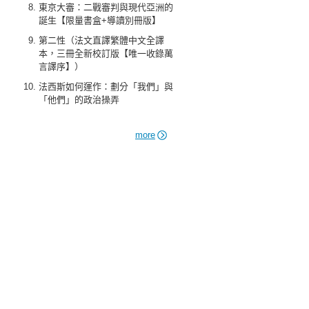
東京大審：二戰審判與現代亞洲的
誕生【限量書盒+導讀別冊版】
第二性（法文直譯繁體中文全譯
本，三冊全新校訂版【唯一收錄萬
言譯序】）
法西斯如何運作：劃分「我們」與
「他們」的政治操弄
more