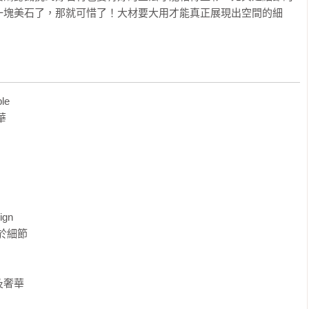
一塊美石了，那就可惜了！大材要大用才能真正展現出空間的細
e 



gn 

於細節

奢華
