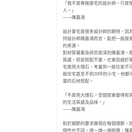
「我不是專做豪宅的設計師，只是
人。」

——陳嘉鴻

設計豪宅是很多設計師的期待，因為
持設計師陳嘉鴻而言，能把一般居
的來源。

對材質著墨及研究很深的陳嘉鴻，
質感，但若搭配不當，也會因過於
宅使用大理石，考量到一般住家不
般住宅甚至不到20坪的小宅，他
當的石材搭配。

「不是用大理石，空間就會變得有
的生活質感及品味。」

——陳嘉鴻

對於細節的要求展現在每個環節，
個性也不同，得一塊一塊挑選，陳