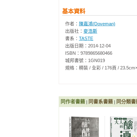
傢具是主導風格的主角 百搭框架的基
基本資料
融合日式簡約及義式現代的兩代宅

機能與美感兼具才是好設計

作者：
陳嘉鴻(Doveman)
出版社：
麥浩斯
書系：
TASTE
出版日期：2014-12-04

ISBN：9789865680466

城邦書號：1GN019

規格：精裝 / 全彩 / 176頁 / 23.5cm×28cm 
同作者書籍
同書系書籍
同分類書
|
|