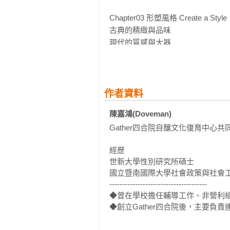
Chapter03 形塑風格 Create a Style 

古典的精緻與品味

現代的質感與大器

休閒的自然與沉靜

美式古典庭園別墅的優雅及細緻

單一石材打造簡約義式質感宅

觀音石讓樓中樓更有休閒氛圍

作者資料
居家風格決定於空間使用者

陳嘉鴻(Doveman)
Gather四合院自釀文化復育中心共
Chapter04 混材美學 Mix and Match

Remix materials關鍵在於比例

經歷

質地的相生與相屬 既衝突又協調

世新大學性別研究所碩士

混搭石材與磁磚讓家更現代簡潔

國立暨南國際大學社會政策與社會工
大理石混材出有如置身紐約的美式復古
--------------------------------------

比例框架VS.材質運用

◆曾在學校擔任輔導工作、非營利組
◆創立Gather四合院後，主要負
Chapter05 形而上顯 Into the Living

兼顧機能才是大美 回歸生活本質
