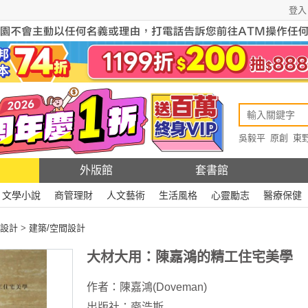
登入
吳毅平
原創
東
原創
Rewire
外版館
套書館
文學小說
商管理財
人文藝術
生活風格
心靈勵志
醫療保健
設計
>
建築/空間設計
大材大用：陳嘉鴻的精工住宅美學
作者：
陳嘉鴻(Doveman)
出版社：
麥浩斯