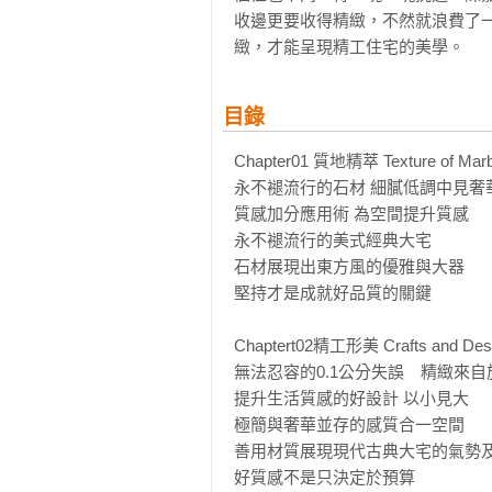
收邊更要收得精緻，不然就浪費了
緻，才能呈現精工住宅的美學。
目錄
Chapter01 質地精萃 Texture of Marbl
永不褪流行的石材 細膩低調中見奢華
質感加分應用術 為空間提升質感

永不褪流行的美式經典大宅

石材展現出東方風的優雅與大器

堅持才是成就好品質的關鍵

Chaptert02精工形美 Crafts and Desi
無法忍容的0.1公分失誤　精緻來自
提升生活質感的好設計 以小見大

極簡與奢華並存的感質合一空間

善用材質展現現代古典大宅的氣勢及
好質感不是只決定於預算
