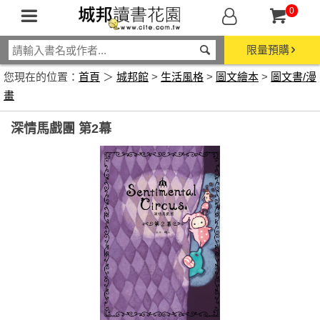
0
限量預購
您現在的位置：
首頁
＞
城邦館
>
生活風格
>
圖文繪本
>
圖文書/漫
畫
深情馬戲團 第2幕