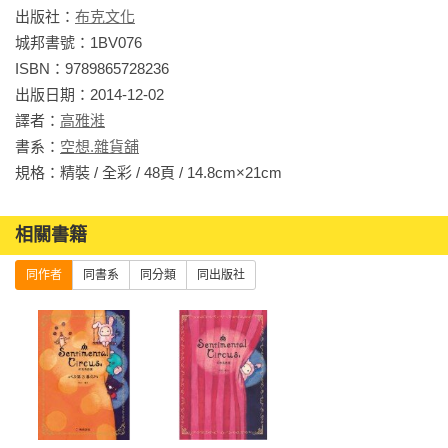
專長是踩大球，個性早熟的黑貓，一被發現就會叩叩叩地溜
出版社：
布克文化
走，十分喜歡圓形的物品。

城邦書號：1BV076

ISBN：9789865728236

獅子雙胞胎 Pigu & Mamo

出版日期：2014-12-02

專長是空中飛人，拼布做的猴子雙胞胎，體態輕盈，好奇心旺
譯者：
高雅溎
盛。

書系：
空想.雜貨舖
規格：精裝 / 全彩 / 48頁 / 14.8cm×21cm                
小鳥三姐妹 Piyo Ballerina

專長是芭蕾舞，賽璐珞娃娃七嘴八舌的三姊妹，在休息室裡總
相關書籍
是不得安靜。

同作者
同書系
同分類
同出版社
小馬波尼 Poni

專長是跨欄，有點害羞卻最努力的木馬，腿不夠常是牠的小秘
密。