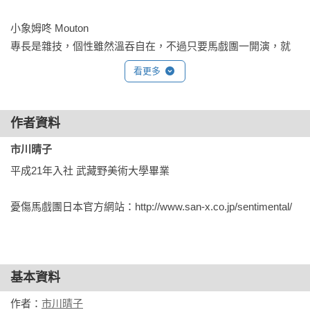
小象姆咚 Mouton 

專長是雜技，個性雖然溫吞自在，不過只要馬戲團一開演，就
會變得很積極的雜技名人。

看更多
謎樣生物 托托 Toto

專長是雜耍，用Shappo臉部剩下的碎布做成的好夥伴，個字雖
作者資料
小，雜耍技巧可稱得上是世界一等一。

市川晴子
平成21年入社 武藏野美術大學畢業

白獅 理歐 Rio

專長是跳圈圈，體型最大的布偶，鬃毛外張，擅長跳圈圈。

憂傷馬戲團日本官方網站：http://www.san-x.co.jp/sentimental/
小熊先生 Mr. Bear

專長是腳踏車特技，我行我素的馬口鐵小熊，擅長腳踏車，走
鋼索。

基本資料
黑貓庫洛 Kuro

作者：
市川晴子