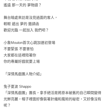
遙遠 那一天的 夢物語？

舞台暗處來訪是沒見過面的客人，

輕輕 遞出 夢的 邀請函 

歡迎光臨 一起加入 我們吧？

小象Mouton首次心跳加速初登場

不要緊張 不要害怕

大家都在這裡陪著你

你的專屬好戲就要上場

「深情馬戲團人物介紹」 

兔子夏波 Shappo 

「深情馬戲團」團長，拿手絕活是將原本破舊的自己瞬間變得
光鮮亮麗，帽子裡面好像裝著針織和魔術的秘密，又好像沒有
呢？
