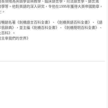
擅長領域為英語學習與教學、臨床語言學、司法語言學、語言滅
學等。他對英語的深入研究，令他在1995年獲得大英帝國勳章，
。

有暢銷名著《劍橋語言百科全書》、《劍橋英語百科全書》、《語
莎翁辭典》，並主編《劍橋百科全書》、《劍橋簡明百科全書》、
百科》。

何主宰我們的世界》
     