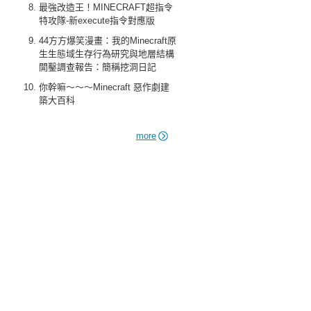
最強改造王！MINECRAFT超指令
特攻隊-新execute指令對應版
44方方爆笑漫畫：我的Minecraft原
生生態域生存行為研究與地層結構
開鑿調查報告：簡稱挖洞日記
你幹嘛～～～Minecraft 惡作劇建
築大百科
more