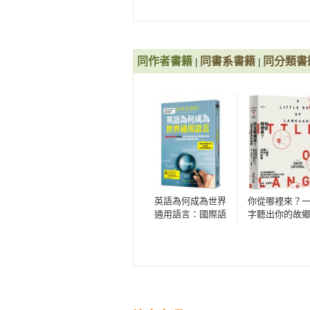
同作者書籍
同書系書籍
同分類書
|
|
英語為何成為世界
你從哪裡來？
通用語言：國際語
字聽出你的故
言學權威克里斯托
為什麼要懂語
解析英語如何成為
學，語言學大
全球最強勢的語
40堂精采入門
言，又是否會因AI
增進生而為人
崛起而式微？
有天賦