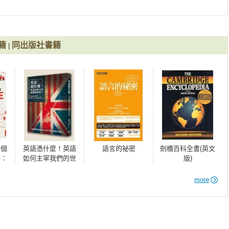
籍
同出版社書籍
|
一個
英語憑什麼！英語
語言的祕密
劍橋百科全書(英文
鄉：
如何主宰我們的世
版)
言
界
師的
more
課，
的獨