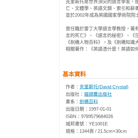
克里斯托是世界頂尖的語言學家，
亡、文體學、英語文類、索引和辭書
並於2002年成為英國國家學術院院士
曾任職於雷丁大學語言學教授，著
言的死亡》、《語言的秘密》、《
《劍橋人物百科》，及《劍橋知識大
相關著作：《英語憑什麼！英語如
基本資料
作者：
克里斯托(David Crystal)
出版社：
貓頭鷹出版社
書系：
劍橋百科
出版日期：1997-01-01

ISBN：9789579684026

城邦書號：YE1001E

規格：1344頁 / 21.5cm×30cm           