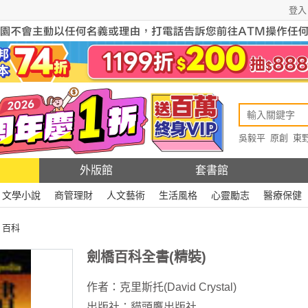
登入
吳毅平
原創
東
原創
Rewire
外版館
套書館
文學小說
商管理財
人文藝術
生活風格
心靈勵志
醫療保健
>
百科
劍橋百科全書(精裝)
作者：
克里斯托(David Crystal)
出版社：
貓頭鷹出版社