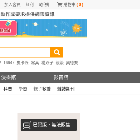
加入會員
紅利
6折購
購物車
(
0
)
野
16647
皮卡丘
寫真
楊双子
親簽
奧德賽
漫畫館
影音館
科普
學習
親子教養
雜誌期刊
已絕版，無法販售