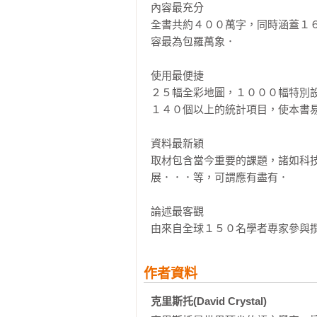
內容最充分

全書共約４００萬字，同時涵蓋１
容最為包羅萬象．

使用最便捷

２５幅全彩地圖，１０００幅特別
１４０個以上的統計項目，使本書易
資料最新穎

取材包含當今重要的課題，諸如科
展．．．等，可謂應有盡有．

論述最客觀

由來自全球１５０名學者專家參與撰
作者資料
克里斯托(David Crystal)