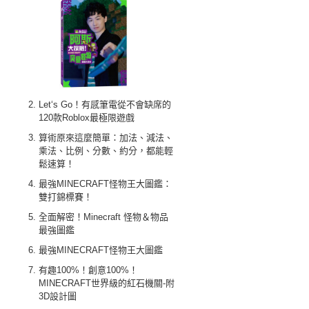
Let‘s Go！有感筆電從不會缺席的
120款Roblox最極限遊戲
算術原來這麼簡單：加法、減法、
乘法、比例、分數、約分，都能輕
鬆速算！
最強MINECRAFT怪物王大圖鑑：
雙打錦標賽！
全面解密！Minecraft 怪物＆物品
最強圖鑑
最強MINECRAFT怪物王大圖鑑
有趣100%！創意100%！
MINECRAFT世界級的紅石機關-附
3D設計圖