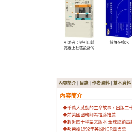
引路者：導引山崎
鯨魚在噴水
亮走上社區設計的
大師們，探究英國
社區設計如何發
跡，重新回復工業
社會所剝奪的人性
與尊嚴
內容簡介
|
目錄
|
作者資料
|
基本資料
內容簡介
◆千萬人感動的生命故事，出版二十
◆前美國國務卿希拉蕊推薦

◆將近四十種語文版本 全球總銷量
◆邦榮獲1992年英國NCR圖書獎
