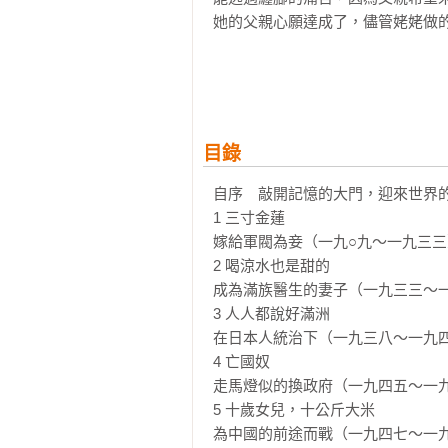
她的父親心願達成了，儘管姥姥做的
母親德鴻，出生於一九三一年。這
儀。德鴻的父親在她兩歲時過世，
本人統治、國共交戰的年代，十五
心的終生伴侶——作者張戎的父親。
目錄
女兒張戎出生於一九五二年，父親
自序　敲開記憶的大門，迎來世界的回
覺到接二連三的政治運動帶來的緊
1 三寸金蓮 

的浩劫，沒有人能逃得掉……在這
嫁給軍閥為妾（一九○九～一九三三
路來嗎？

2 喝涼水也是甜的 

成為滿族醫生的妻子（一九三三～一
歷經三個世代的故事，發端於中國
3 人人都說好滿洲 

個中國到了四川。一個家族橫跨了
在日本人統治下（一九三八～一九四
仍在持續發生中……

4 亡國奴 

走馬燈似的換政府（一九四五～一九
【媒體好評】
5 十歲女兒，十公斤大米 

為中國的前途而戰（一九四七～一九