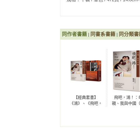
父母在幹校（一九六九～一九七二）
察力。」

25 香風味 

——英國《星期日郵報》

與《電工手冊》、《六次危機》為伴
一九七三）

「像包柏漪冷峻、流暢的《遺產》
26 外國人放個屁都是香的 

同作者書籍
同書系書籍
同分類書
|
|
到共產主義的劇變。但張戎之作更勝
在毛澤東治下學英語（一九七二～一
——《華爾街日報》

27 如果這是天堂，地獄又是什麼樣子
父親之死（一九七四～一九七六）

「這本書所凝聚的豐富的個人生活
28 長上翅膀飛 

輕的外孫女張戎。我們在西方的人
（一九七六～一九七八）

各種事件對中國人民的影響和衝擊。
——《基督教科學箴言報》

跋 

年表 
「張戎的《鴻》在描寫中國的書中是
【經典套書】
飛吧，鴻！：
《鴻》、《飛吧，
親、我與中國
——《金融報》

鴻！》（風靡全球
銷全球逾1500
35年 暢銷逾1500萬
《鴻》最新系
「這本書是注定要成為世界性暢銷
冊動人生命故事）
作）
人地輕鬆，但卻科學般的嚴謹。特
的。」
