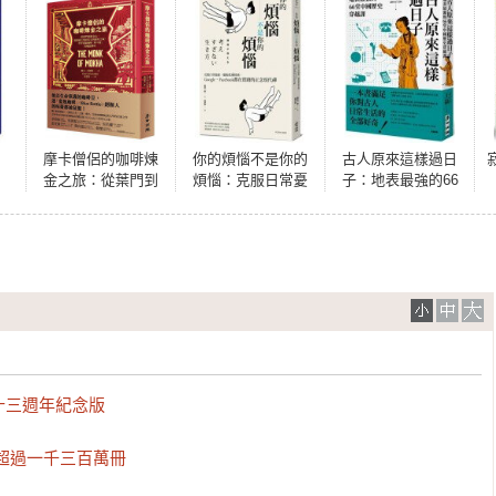
摩卡僧侶的咖啡煉
你的煩惱不是你的
古人原來這樣過日
金之旅：從葉門到
煩惱：克服日常憂
子：地表最強的66
舊金山，從煙硝之
慮，擺脫低潮情
堂中國歷史穿越課
地到舌尖的醇厚之
緒，Google、
味，世界頂級咖啡
Facebook都在實踐
「摩卡港」的崛起
的正念現代禪
傳奇
三週年紀念版

超過一千三百萬冊
