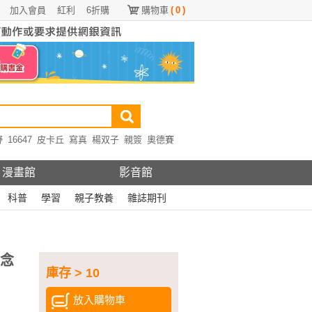
加入會員
紅利
6折購
購物車
(
0
)
野
16647
皮卡丘
寫真
楊双子
親簽
奧德賽
漫畫館
影音館
科普
學習
親子教養
雜誌期刊
紀念
庫存 > 10
放入購物車