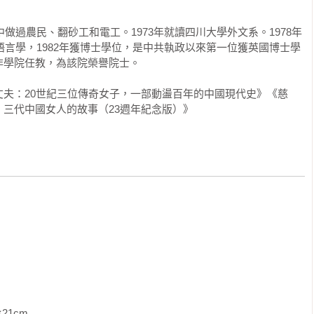
的行家，用詩一樣的語言，描繪了幾乎令人難以置信的故事。」

六）

中做過農民、翻砂工和電工。1973年就讀四川大學外文系。1978年
）

攻語言學，1982年獲博士學位，是中共執政以來第一位獲英國博士學
。這部家史具有最不朽的社會歷史那樣的深度與廣度。」

學院任教，為該院榮譽院士。

月）

夫：20世紀三位傳奇女子，一部動盪百年的中國現代史》《慈
三代中國女人的故事（23週年紀念版）》
娓道來，不動聲色，在描寫人物、細緻紀錄、豐富多彩的次要角色
）

狄更斯之風格。」

九六七）

活傳奇，它的戲劇性場面超過了著名電影連續劇《朝代》；暴虐的
碎的悲劇超過了狄更斯的《小多雷特》；峰迴路轉的冷嘲熱諷，對
了巴爾扎克筆下的芸芸眾生。沒有任何一本書如此吸引人！」

八）

～六月）

的悲劇性質存有任何懷疑的話，這部回憶錄會讓它一掃而光。」

年六月～一九七一）

家庭往事寫活了歷史，對現代中國和四分之一人類的無可比擬的洞
               