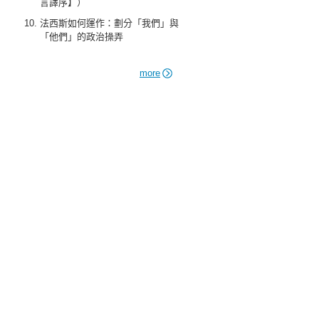
言譯序】）
法西斯如何運作：劃分「我們」與
「他們」的政治操弄
more