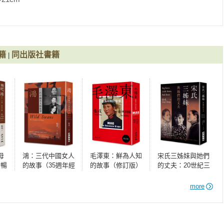


的新生活（一九七二～

一書，張戎的故事由一系列真實生活組成，展示了中國從封建社會
籍
同出版社書籍
|
一籌， 這是一部家史，也是貫穿了整個二十世紀的史詩。」

九七四）

呢？ 

內容幾乎覆蓋了整整一個世紀——從年輕的外祖母楊玉芳到同樣年
期望能更多知道本世紀的中國……《鴻》幫助我們了解了本世紀的
」

個里程碑……任何一個看過這本書的人都不再是同樣一個人。」

母
鴻：三代中國女人
毛澤東：鮮為人知
宋氏三姊妹與她們
（暢
的故事（35週年經
的故事（修訂版）
的丈夫：20世紀三
萬冊
典紀念版）
位傳奇女子，一部
列
動盪百年的中國現
more
書的。《鴻》是本巨著，在這之前，還沒有出版過這類書。筆調驚
代史
別值得一提的是，這樣一個非同尋常的成就是由一位中國作家取得