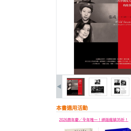
本書適用活動
2026周年慶／全年唯一！絕版瘋搶35折！