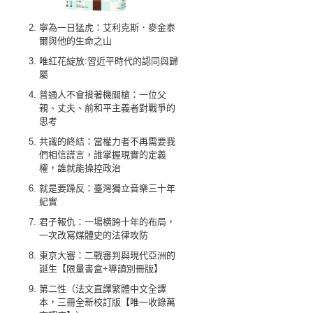
寧為一日猛虎：艾利克斯．麥金泰
爾與他的生命之山
唯紅花綻放:習近平時代的認同與歸
屬
普通人不會揹著機關槍：一位父
親、丈夫、前和平主義者對戰爭的
思考
共識的終結：當權力者不再需要我
們相信謊言，誰掌握現實的定義
權，誰就能操控政治
就是要躁反：臺灣獨立音樂三十年
紀實
君子報仇：一場橫跨十年的布局，
一次改寫媒體史的法律攻防
東京大審：二戰審判與現代亞洲的
誕生【限量書盒+導讀別冊版】
第二性（法文直譯繁體中文全譯
本，三冊全新校訂版【唯一收錄萬