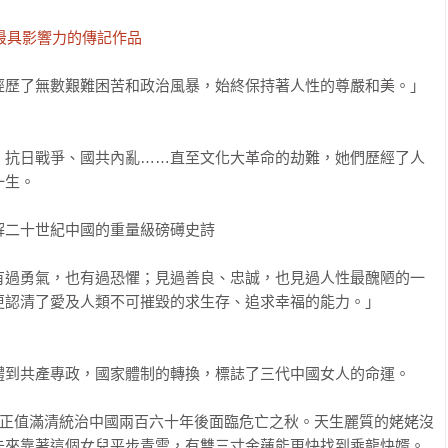
紀最具影響力的傳記作品
歷了無數艱難困苦和政治風暴，始終保持著人性的尊嚴和美。」

、抗日戰爭、國共內亂……直至文化大革命的劫難，她們歷經了人
生。

二十世紀中國的重量級磅礡史詩

有過勇氣，也有過恐懼；見過善良、忠誠，也見過人性最醜陋的一
認清了愛及人類不可摧毀的求生存、追求幸福的能力。」

到共產專政，國家體制的轉換，標誌了三代中國女人的命運。

，正值滿清統治中國兩百六十年後面臨危亡之秋。天生麗質的姥姥沒
未來靠著這個女兒平步青雲，有雙三寸金蓮能更快找到乘龍快婿。