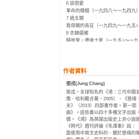
「《鴻》是一部極不尋常的巨著，
6 談戀愛 

的暢銷書，而且引起了最嚴肅的評論
革命的婚姻（一九四八～一九四九）
——《每日電訊報》

7 過五關 

我母親的長征（一九四九～一九五○
「或許你關注二十世紀中國歷史，
8 衣錦還鄉 

眼花撩亂：一本冷靜有分寸的歷史書
歸故里，遭逢土匪（一九五○～一九
——《紐約新聞報》

9 一人得道，雞犬升天 

與清官共同生活（一九五一～一九五
「難以抗拒的魅力，就像所有偉大
10 磨難會使妳成為真正的共產黨員 

家庭的勇氣和精神。」

我母親受審查（一九五三～一九五六
作者資料
——《泰晤士報》 

11 反右以後莫發言 

張戎(Jung Chang)
中國沉默了（一九五六～一九五八）
「張戎是很少幾個能找到中國歷史悲
張戎，全球知名的《鴻：三代中國女
12 巧婦能為無米炊 

——《紐約書評》

喬．哈利戴合著，2005）、《慈禧
大饑荒（一九五八～一九六二）

夫》（2019）四部書作者。第一
13 千金小姐 

曲》。這些書以四十多種文字出版
「《鴻》像閃電一樣令你震撼，有
我的世界（一九五八～一九六五）

價。《鴻》為英國出版史上非小說
有人比張戎更能描寫毛澤東治下的中
14 爹親娘親，不如毛主席親 

《時代》週刊評論《毛澤東》說：
——《巴黎人》

對毛澤東的個人崇拜（一九六四～一
面使用中英文史料的、關於慈禧的
15 破字當頭，立在其中 
