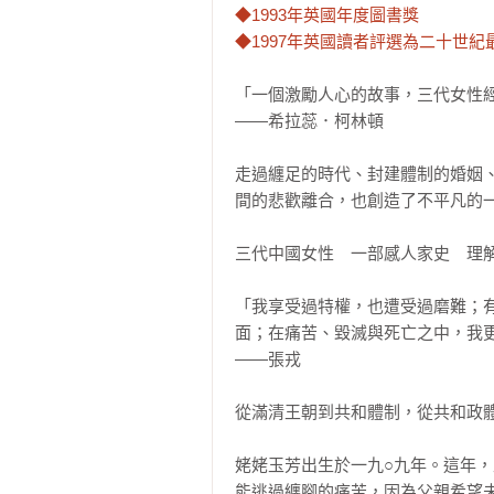
◆1993年英國年度圖書獎

◆1997年英國讀者評選為二十世
「一個激勵人心的故事，三代女性經
——希拉蕊．柯林頓

走過纏足的時代、封建體制的婚姻
間的悲歡離合，也創造了不平凡的一
三代中國女性　一部感人家史　理解
「我享受過特權，也遭受過磨難；
面；在痛苦、毀滅與死亡之中，我更
——張戎

從滿清王朝到共和體制，從共和政體
姥姥玉芳出生於一九○九年。這年
能逃過纏腳的痛苦，因為父親希望