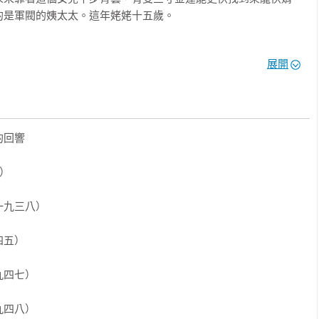
是軍閥的姨太太。這年姥姥十五歲。

年，日本人入侵東北，占領東三省，成立滿州國，扶植傀儡皇帝溥
展開
隨著姥姥改嫁，她有了待她如己出的父親，一位滿族醫生。經過日
歲時，德鴻參加共產黨地下工作，在一次面見上級時遇到了令她傾


守愚和母親德鴻都在四川擔任共黨高幹，她在成長的過程中，既感
響 

張氣氛，也享受了生活在這個家庭的愛與溫暖。然而，文化大革命
樣的環境中成長的作者，她能一改姥姥與母親的宿命，走出自己的
）

九三八）

東北的偏遠小城義縣，擴展到大城錦州，再隨著母親的足跡跨越半
一世紀的滄桑，由三代女人的一生刻畫出一段奇蹟，而這個奇蹟，
五）

四七）

四八）
