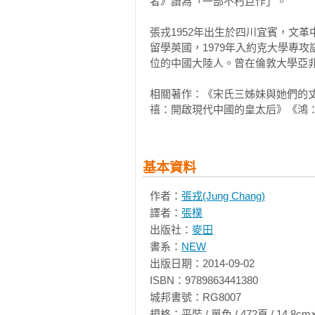
者》讚為「一部不朽巨作」。

「一本真正罕見的書。張戎是第一流
文化大革命開始（一九六五～一九六
——《倫敦書評報》

16 天不怕，地不怕 

張戎1952年出生於四川宜賓，文革
毛的紅衛兵（一九六六年六月～八月
留學英國，1979年入約克大學專
「《鴻》使我感覺自己像五歲的孩子
17 你要我們的孩子變成黑五類嗎？ 

位的中國大陸人。曾在倫敦大學亞非
——《星期日獨立報》

父母進退兩難（一九六六年八月～十
相關著作：《宋氏三姊妹與她們的丈
18 特大喜訊 

禧：開啟現代中國的皇太后》《鴻：
「張戎的寫作手法不同凡響。她娓
進京朝聖（一九六六年十月～十二月
以及令人著迷的複雜情節方面，大有
19 欲加之罪，何患無辭 

——《時代週刊》

父母受折磨（一九六六年十二月～一
20 我不出賣靈魂 

基本資料
「這是關於一個中國家庭的真實生
父親被捕（一九六七～一九六八）

情景超過任何黑社會電影；令人心
作者：
張戎(Jung Chang)
21 雪中送炭 

追名逐利的反派角色描寫，甚至超過
譯者：
張樸
姊弟們、朋友們（一九六七～一九六
——《洛杉磯時報》

出版社：
麥田
22 勞動改造 

書系：
NEW
到喜馬拉雅山邊去（一九六九年一月
「如果還有誰對20世紀中國人命運
出版日期：2014-09-02

23 書讀得愈多愈蠢 

——《華盛頓郵報》

ISBN：9789863441380

我當農民，也當赤腳醫生（一九六九
城邦書號：RG8007

24 容我朝暮謝過，以贖前讞 

「一部非凡的史詩，撼動人心！用
規格：平裝 / 單色 / 472頁 / 14.8cm×21cm 