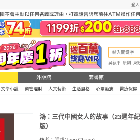
登入
吳毅平
原創
東
原創
Rewire
外版館
套書館
文學小說
商管理財
人文藝術
生活風格
心靈勵志
醫療保健
鴻：三代中國女人的故事（23週年
版）
作者：
張戎(Jung Chang)