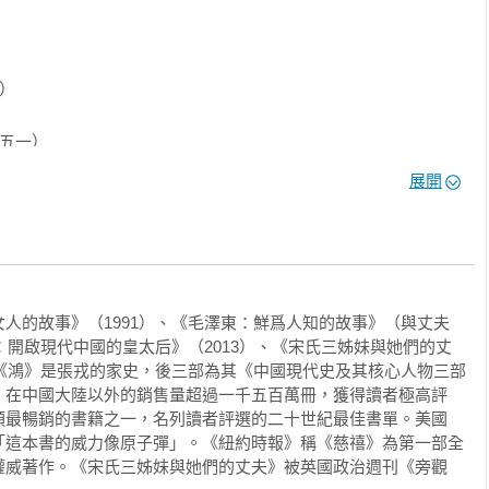
它的每一個細節描寫都令人難以忘懷。它不僅是一本讀來不忍釋手
界的極大注意。」



）

也或許，你不關注，但《鴻》都會緊扣你的心弦。這本書好得令人
，讀起來卻像暢銷書。你拿起來，像人們所說，就放不下它。」

五一）

展開
三）

的悲劇故事一樣，《鴻》最終是一本令人振奮的書：它體現了這個
）



劇根子的中國人之一。《鴻》是描寫中國最出色的書籍之一。」

人的故事》（1991）、《毛澤東：鮮爲人知的故事》（與丈夫
：開啟現代中國的皇太后》（2013）、《宋氏三姊妹與她們的丈
部《鴻》是張戎的家史，後三部為其《中國現代史及其核心人物三部
，在中國大陸以外的銷售量超過一千五百萬冊，獲得讀者極高評
《飄》一般的激情。如此的氣勢，如此的神韻，如此的暴風雨！沒
類最暢銷的書籍之一，名列讀者評選的二十世紀最佳書單。美國
國了。」

「這本書的威力像原子彈」。《紐約時報》稱《慈禧》為第一部全
九六五）

權威著作。《宋氏三姊妹與她們的丈夫》被英國政治週刊《旁觀