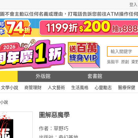
登入
吳毅平
原創
東
原創
Rewire
外版館
套書館
文學小說
商管理財
人文藝術
生活風格
心靈勵志
醫療保健
小說
圖解惡魔學
作者：
草野巧
出版社：
奇幻基地