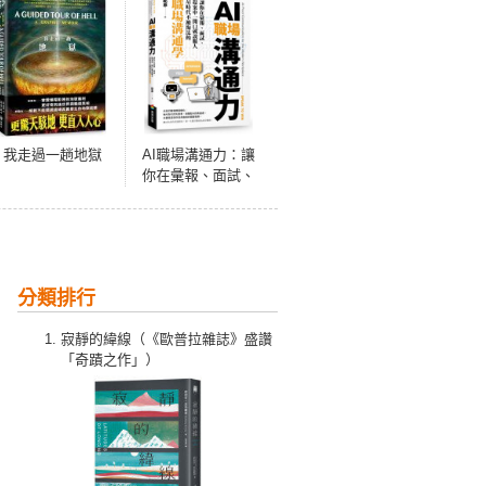
我走過一趟地獄
AI職場溝通力：讓
你在彙報、面試、
提案中一開口就說
服人．AI時代不被
淘汰的職場溝通學
分類排行
寂靜的緯線（《歐普拉雜誌》盛讚
「奇蹟之作」）