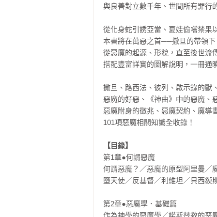
與良善對立數千年、世間所有罪行的
從化身蛇引誘亞當、夏娃偷嚐禁果以
本書將在萬惡之首──撒旦的帶領下
從惡魔的起源、形貌，直至後世流傳
搭配豐富詳實的圖解說明，一冊通曉
撒旦、路西法、彼列、啟示錄的獸、
惡魔的好惡、《神曲》中的惡魔、惡
惡魔附身的徵兆、惡魔契約、魔導書、驅
101項惡魔相關知識全收錄！

【目錄】
第1章●何謂惡魔

何謂惡魔？／惡魔的原型阿里曼／魔
墮天使／反基督／利維坦／貝西貘斯／梅菲
第2章●惡魔學．基礎篇

作為神學的惡魔學／諾斯替教的惡魔論／