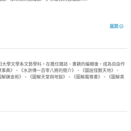
？／惡魔的身體是何種物質構成的？

展開
》的惡魔軍團／惡魔的數字666......

巫之印／何謂魔寵？／驅魔......

稻田大學文學系文藝學科。在擔任雜誌、書籍的編輯後，成為自由作
法道具／《阿爾馬岱的魔導書》／《大奧義書》......

獸事典》、《水滸傳一百零八將的簡介》、《圖說怪獸天地》、
圖解鍊金術》、《圖解天堂與地獄》、《圖解魔導書》、《圖解黑