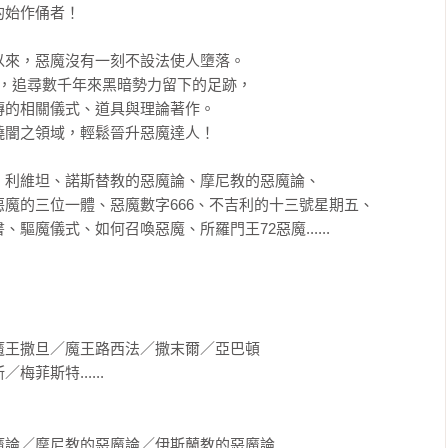
始作俑者！

來，惡魔沒有一刻不設法使人墮落。

，追尋數千年來黑暗勢力留下的足跡，

的相關儀式、道具與理論著作。

闇之領域，輕鬆晉升惡魔達人！

利維坦、諾斯替教的惡魔論、摩尼教的惡魔論、

魔的三位一體、惡魔數字666、不吉利的十三號星期五、

魔儀式、如何召喚惡魔、所羅門王72惡魔......

王撒旦／魔王路西法／撒末爾／亞巴頓

斯特......

摩尼教的惡魔論／伊斯蘭教的惡魔論......
