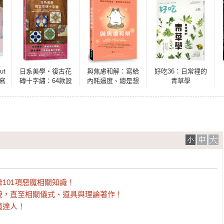
ut
日系美學‧復古花
與焦慮和解：寫給
好吃36：日常裡的
寫
磚十字繡：64款設
內耗過度、總是想
青草學
計圖輯X色號股數X
太多的你
刺繡技法X布置靈
感，零基礎復刻大
正昭和的古董紋樣
101項惡魔相關知識！
貌，直至相關儀式、道具與理論著作！
魔達人！