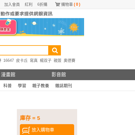
加入會員
紅利
6折購
購物車
(
0
)
野
16647
皮卡丘
寫真
楊双子
親簽
奧德賽
漫畫館
影音館
科普
學習
親子教養
雜誌期刊
庫存 = 5
放入購物車