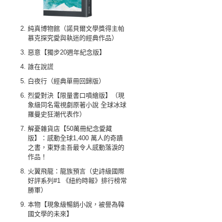
純真博物館（諾貝爾文學獎得主帕
慕克探究愛與執迷的經典作品）
惡意【獨步20週年紀念版】
誰在說謊
白夜行（經典單冊回歸版）
烈愛對決【限量書口噴繪版】（現
象級同名電視劇原著小說 全球冰球
羅曼史狂潮代表作）
解憂雜貨店【50萬冊紀念愛藏
版】：感動全球1,400 萬人的奇蹟
之書，東野圭吾最令人感動落淚的
作品！
火翼飛龍：龍族預言（史詩級國際
好評系列#1 《紐約時報》排行榜常
勝軍）
本物【現象級暢銷小說，被譽為韓
國文學的未來】