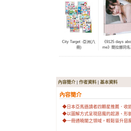
City Target -亞洲(八
《9125 days abo
冊)
me》簡拉娜同名
真書
內容簡介
|
作者資料
|
基本資料
內容簡介
◆日本亞馬遜讀者四顆星推薦．收錄
◆以圖解方式呈現惡魔的起源、形
◆一冊通曉闇之領域，輕鬆晉升惡