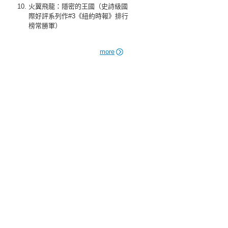
火翼飛龍：隱密的王國（史詩級國
際好評系列作#3《紐約時報》排行
榜常勝軍）
more