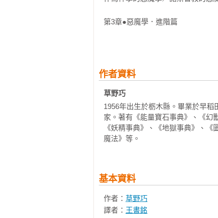
第3章●惡魔學．進階篇

惡魔長得什麼模樣？／惡魔住在哪裡
惡魔喜歡什麼？／惡魔的位階／《失樂園
第4章●女巫惡魔學

作者資料
何謂女巫？／何謂魔宴？／魔王之印與女
草野巧
第5章●魔導書惡魔學

1956年出生於栃木縣。畢業於早
何謂魔導書？／何謂魔法圓？／各種魔
家。著有《能量寶石事典》、《幻
《妖精事典》、《地獄事典》、《
所羅門王72惡魔

魔法》等。
注釋附錄

索引

參考文獻
基本資料
作者：
草野巧
譯者：
王書銘