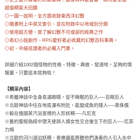
超值精裝大回饋

◎一圖一說明，全方面收錄東西洋幻獸

◎隨書附上中英文索引、並在附錄中以地域別分類

◎使用超方便，是了解幻獸不可或卻的經典之作

◎奇幻小說創作、RPG愛好者必收藏的幻獸百科事典。

◎初、中級班讀者的必備入門書。
詳細介紹1002個怪物的性格、特徵、典故、發源地，足夠的情
報量，只要這本就夠啦！

【精采內容】
※希臘神話中全身長滿眼睛，從不睡眠的巨人──百眼巨人

※北歐神話中住在地底瀑布附近，能變成魚的矮人──黑侏儒

※躲在俄國蒸汽浴室裡的人形妖精──凡尼克

※舊約聖經偽經中墮天使與人類女性交合後生下的巨人──尼菲
力姆

※北歐的河川湖泊妖精，善樂器能將聽他們演奏的人引入水中