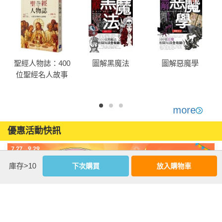
聖經人物誌：400
圖解黑魔法
圖解惡魔學
位聖經名人故事
集
more
優惠活動快訊
庫存>10
下次購買
放入購物車