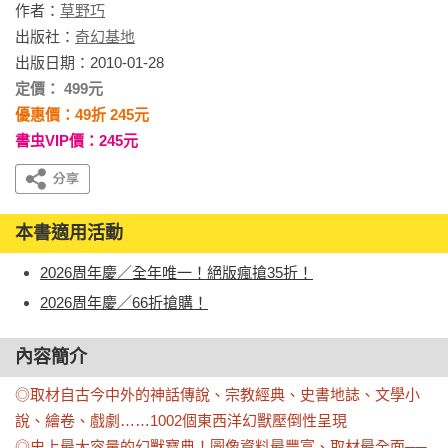
作者：
草野巧
出版社：
奇幻基地
出版日期：2010-01-28
定價： 499元
優惠價：49折 245元
書虫VIP價：245元
本書適用活動
2026周年慶／全年唯一！絕版瘋搶35折！
2026周年慶／66折搶購！
內容簡介
◎取材自古今中外的神話傳說、宗教經典、史書地誌、文學小
說、繪卷、戲劇……1002個東西洋幻獸壓倒性呈現

◎史上最大容量的幻獸寶典！圖像資料最豐富、取材最全面──