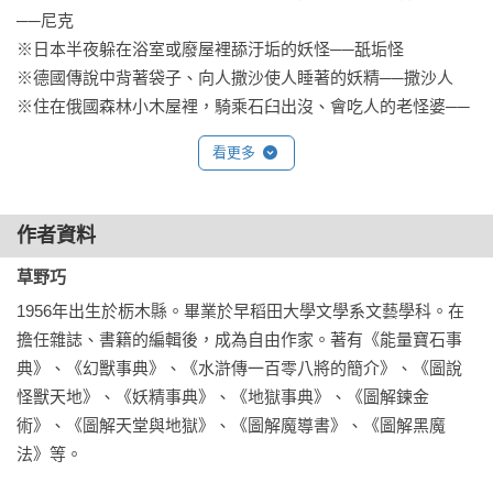
──尼克

※日本半夜躲在浴室或廢屋裡舔汙垢的妖怪──舐垢怪

※德國傳說中背著袋子、向人撒沙使人睡著的妖精──撒沙人

※住在俄國森林小木屋裡，騎乘石臼出沒、會吃人的老怪婆──
芭芭雅嘎
看更多
作者資料
草野巧
1956年出生於栃木縣。畢業於早稻田大學文學系文藝學科。在
擔任雜誌、書籍的編輯後，成為自由作家。著有《能量寶石事
典》、《幻獸事典》、《水滸傳一百零八將的簡介》、《圖說
怪獸天地》、《妖精事典》、《地獄事典》、《圖解鍊金
術》、《圖解天堂與地獄》、《圖解魔導書》、《圖解黑魔
法》等。