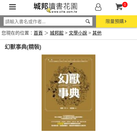
0
限量預購
您現在的位置：
首頁
＞
城邦館
>
文學小說
>
其他
幻獸事典(精裝)