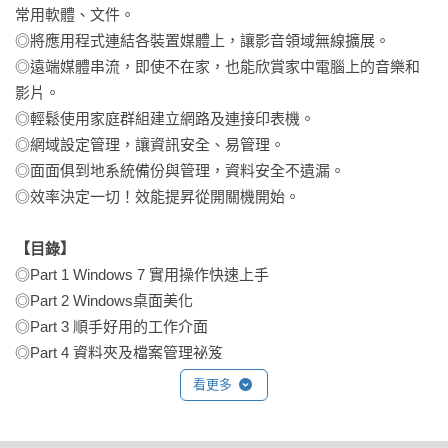
常用軟體、文件。

◎將應用程式連結各裝置媒體上，讓影音領域無線擴展。

◎遠端媒體串流，即使不在家，也能欣賞家中電腦上的音樂和
影片。

◎輕鬆使用家庭群組建立網路及連接印表機。

◎網域設定管理，讓資訊安全、易管理。

◎面面俱到地系統備份與管理，資料安全不遺漏。

◎效率決定一切！效能提昇從開關機開始。

【目錄】
◎Part 1 Windows 7 實用操作快速上手

◎Part 2 Windows桌面美化

◎Part 3 順手好用的工作介面

◎Part 4 資料夾及檔案管理祕笈

◎Part 5 Windows Media Player進階玩法

看更多
◎Part 6 硬碟清理與備份還原

◎Part 7 區域網路調整設定
