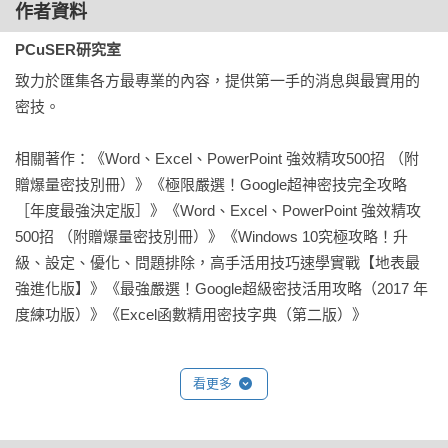
◎Part 8 Windows&區網飆速體驗

作者資料
◎Part 9 管理使用者帳戶

PCuSER研究室
◎Part 10 密碼設定/破解攻防
致力於匯集各方最專業的內容，提供第一手的消息與最實用的
密技。

相關著作：《Word、Excel、PowerPoint 強效精攻500招 （附
贈爆量密技別冊）》《極限嚴選！Google超神密技完全攻略
［年度最強決定版］》《Word、Excel、PowerPoint 強效精攻
500招 （附贈爆量密技別冊）》《Windows 10究極攻略！升
級、設定、優化、問題排除，高手活用技巧速學實戰【地表最
強進化版】》《最強嚴選！Google超級密技活用攻略（2017 年
度練功版）》《Excel函數精用密技字典（第二版）》
看更多