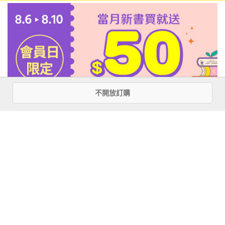
不開放訂購
注意事項
若有任何購書問題，請參考
FAQ
花園快訊
︱
FAQ
︱
大量團購
︱
隱私權政策
︱
防詐騙提醒
客服信箱
︱客服專線：(02) 2500-7718
■ 版權所有，禁止轉載 ■