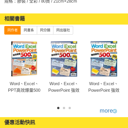
規格：膠裝 / 全彩 / 80頁 / 21cm×28cm                
相關書籍
同作者
同書系
同分類
同出版社
Word、Excel、
Word、Excel、
Word、Excel、
PPT高效爆量500
PowerPoint 強效
PowerPoint 強效
招【office 365全
精攻500招 （附贈
精攻500招 （附贈
新進化版】
爆量密技別冊）
爆量密技別冊）
more
優惠活動快訊