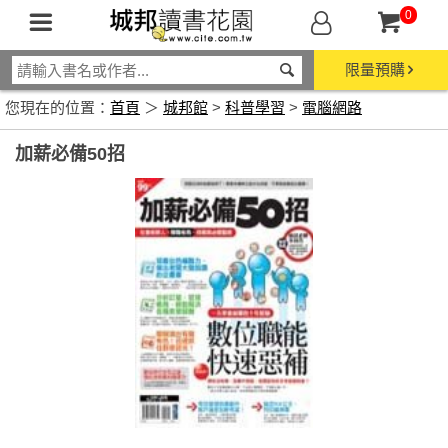
0
限量預購
您現在的位置：
首頁
＞
城邦館
>
科普學習
>
電腦網路
加薪必備50招