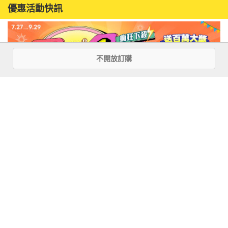
優惠活動快訊
不開放訂購
注意事項
若有任何購書問題，請參考
FAQ
花園快訊
︱
FAQ
︱
大量團購
︱
隱私權政策
︱
防詐騙提醒
客服信箱
︱客服專線：(02) 2500-7718
■ 版權所有，禁止轉載 ■