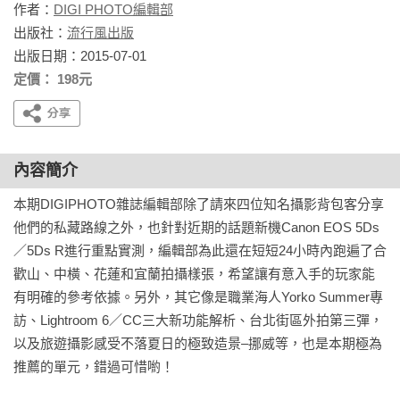
作者：
DIGI PHOTO編輯部
出版社：
流行風出版
出版日期：2015-07-01
定價： 198元
內容簡介
本期DIGIPHOTO雜誌編輯部除了請來四位知名攝影背包客分享
他們的私藏路線之外，也針對近期的話題新機Canon EOS 5Ds
／5Ds R進行重點實測，編輯部為此還在短短24小時內跑遍了合
歡山、中橫、花蓮和宜蘭拍攝樣張，希望讓有意入手的玩家能
有明確的參考依據。另外，其它像是職業海人Yorko Summer專
訪、Lightroom 6／CC三大新功能解析、台北街區外拍第三彈，
以及旅遊攝影感受不落夏日的極致造景–挪威等，也是本期極為
推薦的單元，錯過可惜喲！
