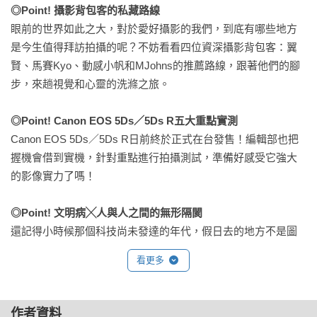
◎Point! 攝影背包客的私藏路線
眼前的世界如此之大，對於愛好攝影的我們，到底有哪些地方
是今生值得拜訪拍攝的呢？不妨看看四位資深攝影背包客：翼
賢、馬賽Kyo、動感小帆和MJohns的推薦路線，跟著他們的腳
步，來趟視覺和心靈的洗滌之旅。

◎Point! Canon EOS 5Ds／5Ds R五大重點實測
Canon EOS 5Ds／5Ds R日前終於正式在台發售！編輯部也把
握機會借到實機，針對重點進行拍攝測試，準備好感受它強大
的影像實力了嗎！

◎Point! 文明病╳人與人之間的無形隔閡
還記得小時候那個科技尚未發達的年代，假日去的地方不是圖
書館就是籃球場，家庭或同學聚會時總是打打鬧鬧，感慨的是
看更多
幾曾何時這些理所當然的行為，都被手中的3C產品取代了，看
見你前後左右那道無形的牆嗎？試著將它打破吧！
作者資料