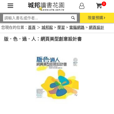
0
限量預購
您現在的位置：
首頁
＞
城邦館
>
學習
>
電腦網路
>
網頁設計
版．色．過．人：網頁美型創意設計書