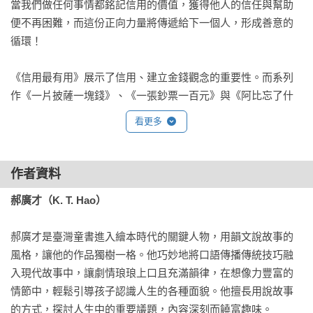
當我們做任何事情都銘記信用的價值，獲得他人的信任與幫助
便不再困難，而這份正向力量將傳遞給下一個人，形成善意的
循環！

《信用最有用》展示了信用、建立金錢觀念的重要性。而系列
作《一片披薩一塊錢》、《一張鈔票一百元》與《阿比忘了什
麼？》則探討友情、善意與感恩等深刻主題，誠摯邀請讀者延
看更多
伸閱讀！朱里安諾筆下活潑可愛的人物，不僅是書中的角色，
更是陪伴孩子成長的朋友。溫暖的插圖搭配郝廣才融入生活哲
理的韻文，以及創意十足的情節設計，帶給孩子愉快的閱讀時
作者資料
光，同時啟發他們理解世界運行的規則！
郝廣才（K. T. Hao）
郝廣才是臺灣童書進入繪本時代的關鍵人物，用韻文說故事的
風格，讓他的作品獨樹一格。他巧妙地將口語傳播傳統技巧融
入現代故事中，讓劇情琅琅上口且充滿韻律，在想像力豐富的
情節中，輕鬆引導孩子認識人生的各種面貌。他擅長用說故事
的方式，探討人生中的重要議題，內容深刻而饒富趣味。
