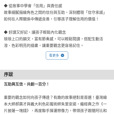
◆ 從故事中學會「信用」與責任感

故事細膩描繪角色之間的信任與互助，深刻體現「信守承諾」
如何在人際關係中傳遞良善，引導孩子理解信用的價值！

◆ 好讀又好記，讓孩子輕鬆內化觀念

琅琅上口的韻文，富有節奏感，可以輕鬆閱讀，搭配生動活
潑、色彩明亮的插畫，讓重要觀念更容易記住。
看更多
序跋
互助與互信，共創一百分！
重要的觀念如何向孩子傳達？有趣的故事絕對是首選！臺灣繪
本大師郝廣才與義大利色彩魔術師朱里安諾，繼經典之作《一
片披薩一塊錢》，再度聯手揮灑想像力，帶領孩子跟隨阿比和