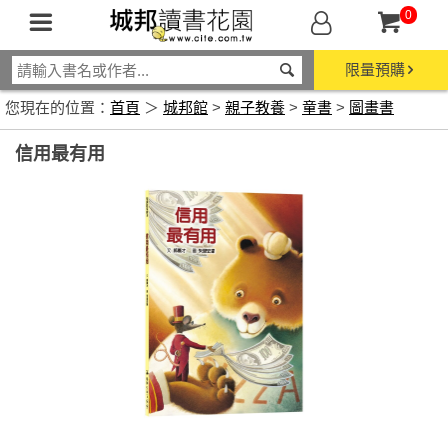
0
限量預購
您現在的位置：
首頁
＞
城邦館
>
親子教養
>
童書
>
圖畫書
信用最有用