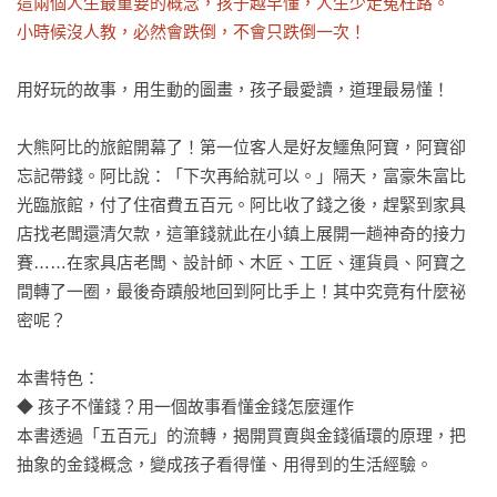
這兩個人生最重要的概念，孩子越早懂，人生少走冤枉路。

小時候沒人教，必然會跌倒，不會只跌倒一次！
用好玩的故事，用生動的圖畫，孩子最愛讀，道理最易懂！

大熊阿比的旅館開幕了！第一位客人是好友鱷魚阿寶，阿寶卻
忘記帶錢。阿比說：「下次再給就可以。」隔天，富豪朱富比
光臨旅館，付了住宿費五百元。阿比收了錢之後，趕緊到家具
店找老闆還清欠款，這筆錢就此在小鎮上展開一趟神奇的接力
賽……在家具店老闆、設計師、木匠、工匠、運貨員、阿寶之
間轉了一圈，最後奇蹟般地回到阿比手上！其中究竟有什麼祕
密呢？

本書特色：

◆ 孩子不懂錢？用一個故事看懂金錢怎麼運作

本書透過「五百元」的流轉，揭開買賣與金錢循環的原理，把
抽象的金錢概念，變成孩子看得懂、用得到的生活經驗。
