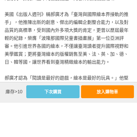
美國《出版人週刊》稱郝廣才為「臺灣與國際繪本界接軌的推
手」，他推陳出新的創意、傑出的編輯企劃整合能力，以及對
品質的高標準，受到國內外多項大獎的肯定，更曾以歷屆最年
輕的紀錄，榮膺「波隆那國際兒童書插畫展」第一位亞洲評
審。他引進世界各國的繪本，不僅讓臺灣讀者提升國際視野和
美學鑑賞；更將臺灣繪本的版權銷售至美、法、英、加、德、
日、韓等國，讓世界看到臺灣精緻繪本的輸出能力。

郝廣才認為「閱讀是最好的遊戲，繪本是最好的玩具。」他堅
持每一本繪本都用心製作，要帶給孩子最好的童年。作品包括
庫存>10
下次購買
放入購物車
《一片披薩一塊錢》、以中華文化為題材的「文化繪本」系
列，剖析繪本藝術的《好繪本 如何好》，記錄每天真實故事的
《今天：366天，每天打開一道門》、《世紀今日》，傳授孩子
寫作心法的《寫作教練在你家》等。