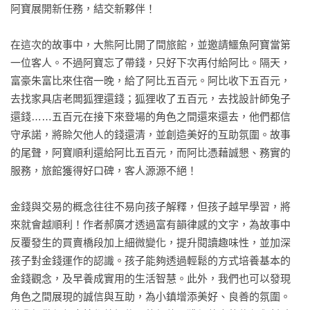
阿寶展開新任務，結交新夥伴！

在這次的故事中，大熊阿比開了間旅館，並邀請鱷魚阿寶當第
一位客人。不過阿寶忘了帶錢，只好下次再付給阿比。隔天，
富豪朱富比來住宿一晚，給了阿比五百元。阿比收下五百元，
去找家具店老闆狐狸還錢；狐狸收了五百元，去找設計師兔子
還錢……五百元在接下來登場的角色之間還來還去，他們都信
守承諾，將賒欠他人的錢還清，並創造美好的互助氛圍。故事
的尾聲，阿寶順利還給阿比五百元，而阿比憑藉誠懇、務實的
服務，旅館獲得好口碑，客人源源不絕！

金錢與交易的概念往往不易向孩子解釋，但孩子越早學習，將
來就會越順利！作者郝廣才透過富有韻律感的文字，為故事中
反覆發生的買賣橋段加上細微變化，提升閱讀趣味性，並加深
孩子對金錢運作的認識。孩子能夠透過輕鬆的方式培養基本的
金錢觀念，及早養成實用的生活智慧。此外，我們也可以發現
角色之間展現的誠信與互助，為小鎮增添美好、良善的氛圍。