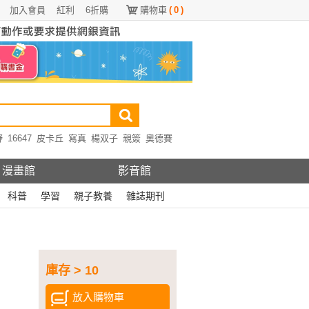
加入會員
紅利
6折購
購物車
(
0
)
野
16647
皮卡丘
寫真
楊双子
親簽
奧德賽
漫畫館
影音館
科普
學習
親子教養
雜誌期刊
庫存 > 10
放入購物車