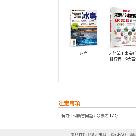
電影「艾蜜莉在巴黎」的拍攝場景在
193 夏特

浴火重生的聖母院該如何觀賞？

體驗咖啡館文化如何成為巴黎的靈魂
巴黎必訪定番景點18+

冰島
超簡單！東京
除了讓人放心跟著走的散步動線，
034 艾菲爾鐵塔｜鋼鐵與浪漫交織的
排行程：9大區
x28條路線x260
036   夏佑宮｜張開雙臂擁抱花園迎
購遊宿一次串聯
～2日行程讓新
玩家都能輕鬆
039 凱旋門｜象徵法國的榮耀 紀念
行
056 羅浮宮｜走進藝術最高殿堂 全球
注意事項
068 大皇宮｜觀賞新藝術建築 朝聖
若有任何購書問題，請參考
FAQ
074 加尼耶歌劇院｜尋找歌劇魅影的
關於城邦
︱
徵才訊息
︱
網站FAQ
︱
網