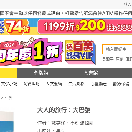
登入
吳毅平
原創
東
原創
Rewire
外版館
套書館
文學小說
商管理財
人文藝術
生活風格
心靈勵志
醫療保健
>
亞洲
大人的旅行：大巴黎
作者：
戴鎂珍
、
墨刻編輯部
出版社：
墨刻