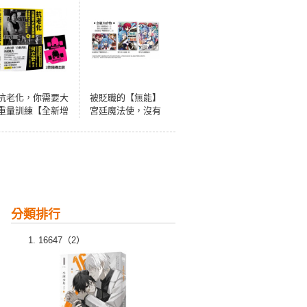
抗老化，你需要大
被貶職的【無能】
重量訓練【全新增
宮廷魔法使，沒有
訂】：實踐終身強
魔法其實已是最強
壯的必要觀念、知
（01）漫畫小說最
識和技術
強套組
分類排行
16647（2）