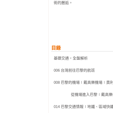
術的邂逅。

【簡單3步驟，幫你快速完成行程】

Step1：想好今天想去的區域

目錄
Step2：翻開書頁，地圖、交通、
基礎交通，全盤解析

Step3：延伸周邊景點，自由組合專
006 台灣前往巴黎的航班

008 巴黎的機場∣戴高樂機場∣奧利
★深度走訪巴黎6大區★

                 從機場進入巴黎∣戴高樂機場快線、RER B線、地鐵、巴士

深度切入巴黎6大區域，透過清楚
塔、凱旋門、塞納河、聖母院，到
014 巴黎交通情報∣地鐵、區域快鐵RE
讓你輕裝穿梭於古典和時尚、歷史與