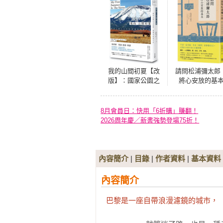
我的山間初夏【改
請問松浦彌太郎
版】：國家公園之
將心安放的基
父約翰．繆爾的啟
【經典長銷版
蒙手記（收錄《故
道》、《心向群
8月會員日：快用「6折購」賺翻！
山》作者羅伯特．
2026周年慶／新書強勢登場75折！
麥克法倫專文長篇
導讀）
內容簡介
|
目錄
|
作者資料
|
基本資料
內容簡介
巴黎是一座自帶浪漫濾鏡的城市，