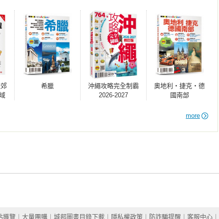
哪？

？

近郊
希臘
沖繩攻略完全制霸
奧地利‧捷克‧德
還帶你從不同角度認識巴黎的知名景點，為旅程增添美麗的驚喜與
世紀地標

域
2026-2027
國南部
+食
向塞納河

！1
more
手或
自由
拿破崙帝國功績

參觀人數No.1的博物館

歐洲最大玻璃圓頂

故事場景

站導覽
︱
大量團購
︱
城邦圖書目錄下載
︱
隱私權政策
︱
防詐騙提醒
︱
客服中心
︱