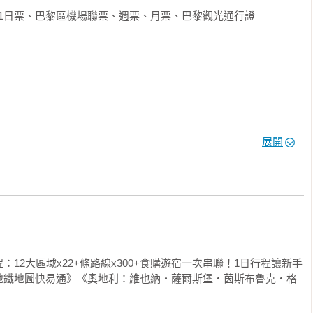
ass、1日票、巴黎區機場聯票、週票、月票、巴黎觀光通行證

景點★

破崙念念不忘的楓丹白露、以彩繪玻璃稱霸西方文明史的夏特大教
然來到巴黎，豈能錯過這些寶藏之地？本書教你如何搭乘交通工具


展開
周邊

★

周邊

點、美食、咖啡館與購物區。

12大區域x22+條路線x300+食購遊宿一次串聯！1日行程讓新手
樓層圖，並標示交通方式、停留時間與順遊建議。讓人即使臨時偏
地鐵地圖快易通》《奧地利：維也納‧薩爾斯堡‧茵斯布魯克‧格


區周邊
