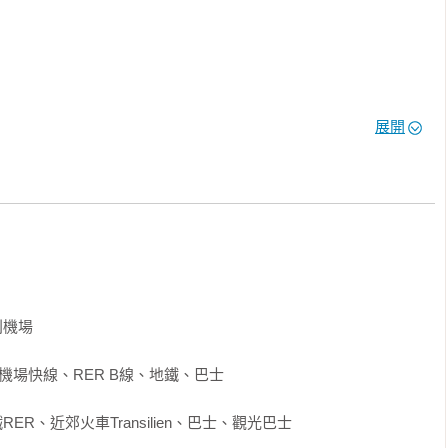
展開
路線與停留時間一應俱全

屬行程

機場

易懂的地圖與導覽資訊，漫步於最具代表性的A級景點，從艾菲爾鐵
羅浮宮、奧塞美術館、香榭麗舍大道與加尼葉歌劇院，一次網羅，
R、近郊火車Transilien、巴士、觀光巴士

現代風貌之間。
