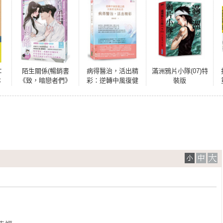
：
陌生關係(暢銷書
病得醫治，活出精
滿洲鴉片小隊(07)特
本
《致，暗戀者們》
彩：逆轉中風復健
裝版
】
作家喬木，全新成
之路，全新看見與
人系浪漫力作！)
反思