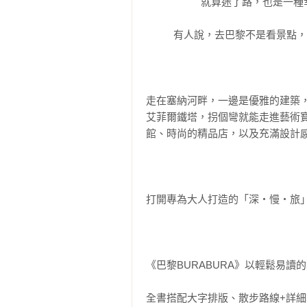
                    就算迷了路，也是一種幸福。

          有人說，去巴黎不是看景點，而是去感受一種生活方式。            

走在塞納河畔，一邊是優雅的建築
艾菲爾鐵塔，拐個彎就能走進藝術
館、時尚的精品店，以及充滿設計感
打開專為大人打造的「深・慢・旅」
《巴黎BURABURA》以輕鬆易
全書搭配大字排版、散步路線+詳