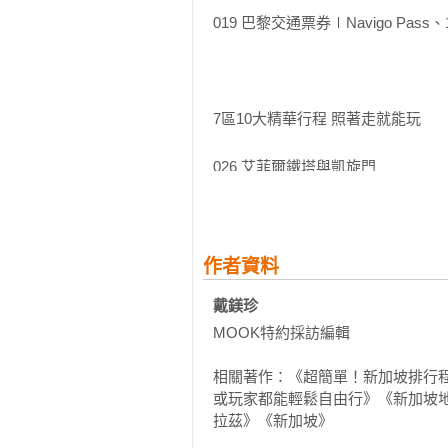
019 巴黎交通票券∣Navigo P
★同場驚喜加映 × 前進巴黎近郊寶藏
7區10大精華行程 照著走就能玩

法國史上最壯觀的凡爾賽宮、讓拿
堂、因梵谷而閃亮的奧維小鎮…既
026 艾菲爾鐵塔與凱旋門

前往，同時現場分層分區導讀解析。
027   艾菲爾鐵塔・夏佑宮・凱旋門
046 羅浮宮與歌劇院

作者資料
★散步路線＋詳細地圖，照著走就好
戴鎂珍 
063 羅浮宮・大皇宮・加尼耶歌劇院
深入規劃1~2日散步動線，串聯景
MOOK特約採訪編輯

082 巴士底與瑪黑區

相關著作：《超簡單！新加坡排行程：
每條路線皆搭配詳細地圖與博物館
或玩家都能輕鬆自由行》《新加坡
離路線，也能安心探索，不怕迷路。
083 龐畢度中心・巴士底廣場・瑪黑
拉茲》《新加坡》
