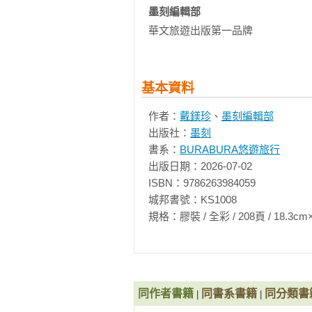
100 塞納河與西堤島

墨刻編輯部 
華文旅遊出版第一品牌
★大字排版 × 清晰閱讀體驗★

111 西堤島・巴黎聖母院・塞納河周
採用放大字體、精選圖片與加寬版面
118   左岸•拉丁區與蒙帕納斯

基本資料
119 奧賽美術館・萬神殿・蒙帕納斯
作者：
戴鎂珍
、
墨刻編輯部
出版社：
墨刻
★彈性延伸吃買版圖★

142 蒙馬特與共和國

書系：
BURABURA悠遊旅行
出版日期：2026-07-02

除了既定路線，也加碼推薦周邊美食
143 聖心堂・蒙馬特周邊・共和國廣
ISBN：9786263984059

城邦書號：KS1008

158   巴黎近郊PLUS

規格：膠裝 / 全彩 / 208頁 / 18.3cm×24.2c
★翻轉知名景點 × 另類深度解析★

159 凡爾賽宮

聽說艾菲爾鐵塔會自己移動？

171 楓丹白露

羅浮宮有哪些必看的展區？

同作者書籍
同書系書籍
同分類書
|
|
全世界最貴的黃金地段就在香榭麗舍
183 奧維
