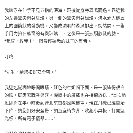
怪咖事件簿 事件六：真實妄想 預定8月上市，敬請期待

我懸浮在伸手不見五指的深海，飛機從身旁轟鳴而過。靠近我
怪咖事件簿 事件七：死亡待定 預定9月上市，敬請期待

的左邊翼尖閃著紅燈，另一側的翼尖閃著綠燈，海水灌入機翼
怪咖事件簿 事件八：刺殺循環 預定9月上市，敬請期待
上的圓筒狀的發動機，又變成透明的漩渦排出。突然間，一隻
手用力拍在舷窗的有機玻璃上，之後是一張披頭散髮的臉。

“鬼叔，救我！”一個曾經熟悉的妹子的聲音。

叮咚。

“先生，請您扣好安全帶。”

我迷迷糊糊地睜開眼睛，紅色的空姐帽下面，是一張塗得很白
的臉，展露著職業笑容。機艙中的廣播也在持續放送：“本次航
班即將在半小時後到達北京首都國際機場，現在飛機已經開始
下降，請您扣好安全帶，調直座椅靠背，收起小桌板，打開遮
光板，所有電子儀器……”
