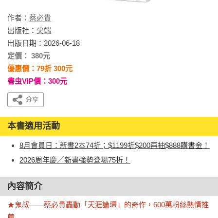
作者：
蔡必貴
出版社：
尖端
出版日期：2026-06-18
定價： 380元
優惠價：79折 300元
書虫VIP價：300元
本書適用活動
8月會員日：新書2本74折；$1199折$200再抽$888購書金！
2026周年慶／新書強勢登場75折！
內容簡介
★鬼叔——蔡必貴轟動「天涯論壇」的奇作，600萬粉絲熱情推
薦
