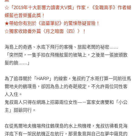
☆「2019年十大影響力讀書大V獎」作家，《全職高手》作者蝴
蝶藍也曾榮獲此獎！

★帶給你有別於《盜墓筆記》的驚悚懸疑冒險！

☆獨家收錄番外篇〈月之暗面（四）〉！
海島上的奇遇、水底下飛行的客機、旅館老闆的祕密……

「突然間，一隻手拍在飛機舷窗的玻璃上，之後是一張披頭散
髮的臉……」

為了追尋關於「HARP」的線索，鬼叔約了水哥打算一同前往馬
爾地夫的鶴璞島，卻因為島上的奇葩規定，不允許兩位同性客
人入住。

鬼叔兩人只得在網路上招募兩位女性—－富家女唐雙和「小公
主」甜爺同行。

在從馬爾地夫機場飛往鶴璞島的水上飛機裡，鬼叔彷彿看見海
洋底下有一架民航機正在航行，那景象竟與自己在夢中窺見的