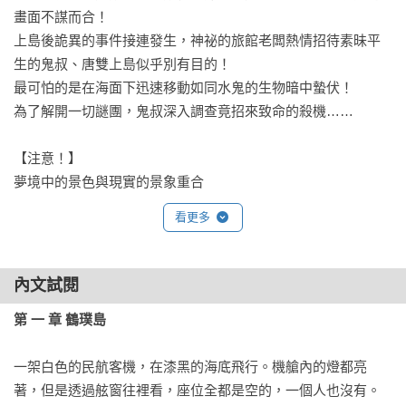
畫面不謀而合！

上島後詭異的事件接連發生，神祕的旅館老闆熱情招待素昧平
生的鬼叔、唐雙上島似乎別有目的！

最可怕的是在海面下迅速移動如同水鬼的生物暗中蟄伏！

為了解開一切謎團，鬼叔深入調查竟招來致命的殺機……

【注意！】

夢境中的景色與現實的景象重合

千萬不要深入追尋，

看更多
因為你永遠不知道，那祕密是不是死亡的陷阱。

怪咖事件簿系列

內文試閱
怪咖事件簿 事件一：詭異停車場 5/13 詭譎上市

第 一 章 鶴璞島　
怪咖事件簿 事件二：雪山禁忌 5/13 驚奇上市

怪咖事件簿 事件三：時間囚徒 6/18 驚恐上市

一架白色的民航客機，在漆黑的海底飛行。機艙內的燈都亮
怪咖事件簿 事件四：海島夢境 6/18 懸疑上市

著，但是透過舷窗往裡看，座位全都是空的，一個人也沒有。

怪咖事件簿 事件五：遊戲匿蹤 預定7月上市，敬請期待
