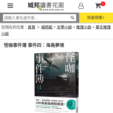
0
限量預購
您現在的位置：
首頁
＞
城邦館
>
文學小說
>
推理小說
>
華文推理
小說
怪咖事件簿 事件四：海島夢境