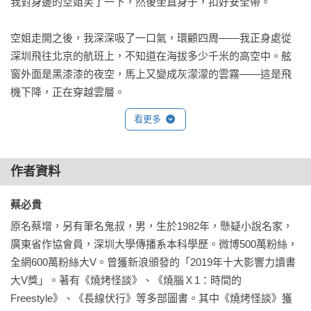
我對身邊的空姐笑了一下，然後坐直身子，扣好安全帶。

空姐走開之後，我深深吸了一口氣，環顧四周——我正身處從
深圳飛往北京的航班上，不知道在海拔多少千米的高空中。舷
窗外面是黑漆漆的夜空，馬上又變成灰濛濛的雲霧——這是飛
機下降，正在穿越雲層。

看更多
我感覺口乾舌燥，用手撓了撓頭，想起剛才的那個夢。

日有所思，夜有所夢。如果從心理學的角度分析，剛才做的那
作者資料
個夢，每個元素都有跡可循。首先，會夢到飛機，是因為我現
在就在一架飛機上；其次，夢裡我跟飛機都在海底，是因為我
蔡必貴 
正打算去一座熱帶島嶼，還因為我早上游了兩千米，又因為半
原名蔡增，另有筆名鬼叔，男，生於1982年，懸疑小說名家，
年前有一架同樣從吉隆玻飛往北京的飛機半路失聯了，肯定是
廣東省作協會員，深圳大學傳播系本科學歷。微博500萬粉絲，
掉到了海裡……至於夢到那個曾經熟悉的妹子——小希，純粹
全網600萬粉絲大V。曾獲新浪頒發的「2019年十大影響力讀書
是因為我在想她吧。

大V獎」。著有《燒烤怪談》、《燒腦Ｘ1：時間的
Freestyle》、《長線伏行》等多部圖書。其中《燒烤怪談》獲
我頭靠在椅背上，重新閉上了眼睛。
