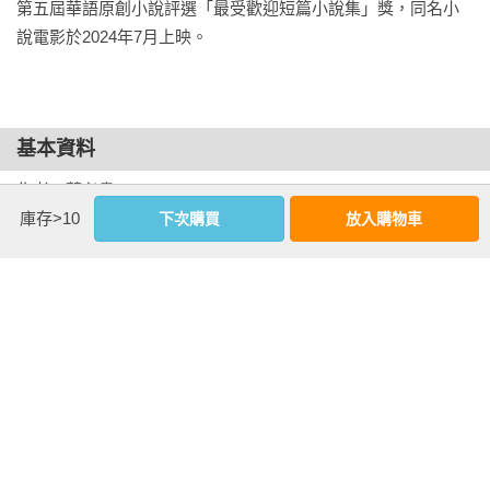
第五屆華語原創小說評選「最受歡迎短篇小說集」獎，同名小
說電影於2024年7月上映。
兩個月前，在雲南最高峰——卡瓦格博峰上面，我眼睜睜地看
著小希從山頂飛升，去了空中一座顛倒的紅色雪山。從此，她
消失在我的世界裡。

基本資料
如果我的推測沒錯，這次我計畫要去的海島，跟卡瓦格博雪山
作者：
蔡必貴
一樣，也是兩個平行世界的連接點。雖然說你高山，我深海，
出版社：
尖端
庫存>10
下次購買
放入購物車
但同為時空縫隙什麼的……說不好，從雪山頂消失的小希，會
城邦書號：SPB7Z000287

在海島上再次出現。這樣的話，我就能跟她再續前緣了。

ISBN：9786264551489

出版日期：2026-06-18

我深深地吸了一口氣，現在想再多都是“然並卵” ，我首先要做
書系：
逆思流
的，是說服雪山之行的另一個小夥伴——水哥，跟我一起去海
規格：平裝 / 單色 / 384頁 / 14.5cm×21cm                
島。

這一次，我特意從深圳飛來北京，就是為了給水哥洗腦，美化
相關書籍
上一次在雪山遇到的風險，讓他陪著我，再次踏上作死的旅
同作者
同書系
同分類
同出版社
途。對此，我有著充足的信心。
