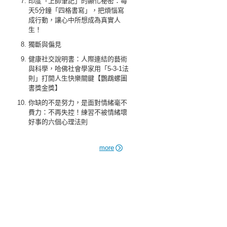
印度「上師筆記」的顯化祕密：每
天5分鐘「四格書寫」，把煩惱寫
成行動，讓心中所想成為真實人
生！
獨斷與偏見
健康社交說明書：人際連結的藝術
與科學，哈佛社會學家用「5-3-1法
則」打開人生快樂關鍵【鸚鵡螺圖
書獎金獎】
你缺的不是努力，是面對情緒毫不
費力：不再失控！練習不被情緒壞
好事的六個心理法則
more