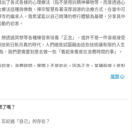
展出了各式各樣的心理療法（指不使用抗精神藥物等，而是透過心
個安穩的「容身之處」

念療法這種與佛教、禪宗智慧有著深厚淵源的治療方式，在當中可
行走」

接地冥想」找回現實感，並結合「白熊效應」接納模式，在變局中
禪寺的繼承人，我希望能以自己微薄的修行體驗為基礎，分享其中
脫力時間」

動的初衷。

一場靜修

？」

己保留1分鐘的餘裕。從今天開始，跟著川野醫師的引導，放下過度
，想透過冥想等各種練習來培養「正念」，或許不是一件容易接受
但已經夠努力的自己！

種技術日新月異的時代，人們總是試圖藉由這些技術讓有限的人生
為，我們更需要刻意去做一些「看起來像是在浪費時間的事」。

意



重權威

看起來」浪費時間，實際上不是如此。因為正念，某種程度上是對
的眼鏡」

與禪寺住持的雙重身分。書中引用哈佛、英國《刺胳針》等腦科學
展開
中道」與「不動智」精髓，兼具理性的說服力與感性的共鳴點。



人以為是「內心充滿各種雜念與思緒的狀態」。事實上正好相反，正念
傾聽」

形壓力透明化

」。

列出了現代人常見的各種疲勞、焦慮、專注力下降等症狀，並將這些
號了嗎？
者可根據目前面臨的困境，直接翻閱最適合當下狀態的內容。

要的能力是：犯了錯之後不被情緒左右、陷入困境時能夠重整心


亂，並將注意力持續放在對手身上。因此，許多運動員與競技高
忘記過「自己」的存在？

代人設計的「1分鐘安定練習」

慣，並將其視為心智訓練（Mental Training）的一部分。

」

是最佳化行動」！不必從頭讀起，隨手翻開一頁練習1分鐘，無論是
「溫暖的話」
