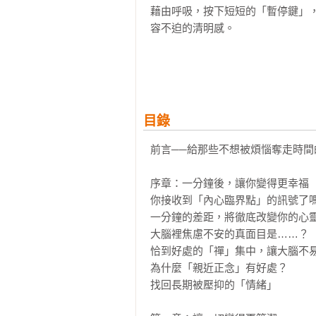
藉由呼吸，按下短短的「暫停鍵」
容不迫的清明感。

★ 42項「正念工具」：隨處可用的
書中提供融入日常的42項「正念
腦中超載的垃圾訊息，轉換視角和心
目錄
・三三七拍子激勵：配合呼吸節奏喊
・止步觀察練習：在移動中刻意停下
前言──給那些不想被煩惱奪走時間的
・身體掃描微練習：察覺肩膀或眉心
序章：一分鐘後，讓你變得更幸福

★ 告別「過度專注」的倦怠：讓大
你接收到「內心臨界點」的訊號了嗎
本書提倡的是「剛剛好的『禪』集
一分鐘的差距，將徹底改變你的心靈
合「正念」練習，讓「思考與行動最
大腦裡焦慮不安的真面目是……？

恰到好處的「禪」集中，讓大腦不易
◎掃描120項心靈焦慮×對應6大情
為什麼「親近正念」有好處？

書中設計120項「心靈SOS」檢
找回長期被壓抑的「情緒」

中的不安源頭，並透過「覺察當下」