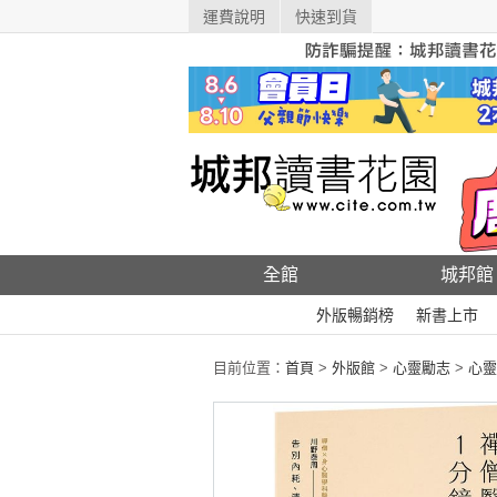
運費說明
快速到貨
全館
城邦館
外版暢銷榜
新書上市
目前位置：
首頁
>
外版館
>
心靈勵志
>
心靈