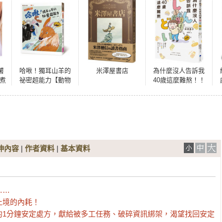
薯
哈啾！獨耳山羊的
米澤屋書店
為什麼沒人告訴我
敗煮
祕密超能力【動物
40歲這麼難熬！！
狂想曲1】
伸內容
|
作者資料
|
基本資料
…

境的內耗！

的1分鐘安定處方，獻給被多工任務、破碎資訊綁架，渴望找回安定