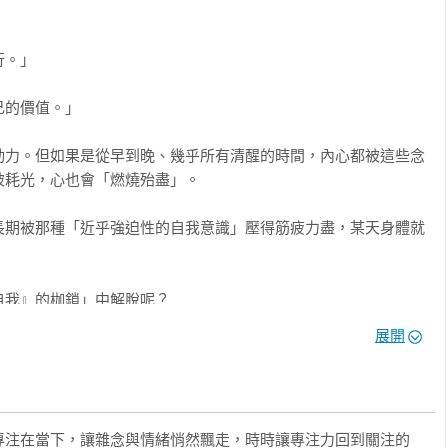
緩解焦慮、重啟大腦能量。

態切換到放鬆狀態的能力。近年來，有越來越多企業引進正念的理
之人」的「扣分法」

性、減少會影響決策的「無意識偏見」（Unconscious 


。」

理健康。

，回歸原點

床心理師

人生

的價值。」

野，激發想像力與創造力。根據這些效果，近年來，不僅是微軟
先該做的事

作家

特（Ford）、英特爾（Intel）等世界級企業，連日本國內的大型企業也陸
動力。但如果是從早到晚、幾乎所有清醒的時間，內心都被這些念
辦人・諮商心理師

耗光，心也會「燃燒殆盡」。

」容身之處

關注也逐漸提升。

長期被那種「近乎強迫性的自我意識」壓得筋疲力盡，某天身體就
床應用的實際證據。那是一項由英國研究團隊發表、關於預防憂鬱
之一、極具權威性的《刺胳針》（The Lancet）。

我』的枷鎖」中解脫呢？

要的思維方式

狀減輕後，更重要的課題其實是「預防復發」。尤其是日本的精神
展開
轉向「真正重要的事」。

（症狀暫時穩定的狀態），仍需要好幾年持續服用與發病期相同劑
中，研究團隊招募了約五百名處於緩解期的憂鬱症患者作為受試
記的「十善戒」
後要做的事」，而是「此時此刻、正存在眼前的這件事」。

時，逐漸減少藥量，甚至完全停藥；另一半則繼續維持原本的藥物
專注在當下，讓雜念與情緒悄然飄走，時時讓專注力回到關注的
的片刻裡，暫時放下「自己」。換句話說，就是不再以「自己的存