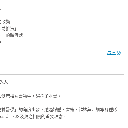
「社交界線」守護心理空間



設定界線」在心中劃清界線、停止無謂承擔，將省下來的溫柔留給
改變

助推法」

踐「刻意不努力」的留白技術

」的踏實感

正的「重啟空檔」，讓超載的神經獲得平靜。

」

展開
緒減法」過濾傷害

」的人

過濾對方的語氣毒素，只提取事實訊息，在混亂社交中保有內心清
任務化」找回專注力

的人
令」

起伏覺察」將飄散的意識拉回，取代低效率的空轉，降低大腦的慢
健康相關書籍中，選擇了本書。

」取代慣性扣分法

精神醫學」的角度出發，透過媒體、書籍、雜誌與演講等各種形
考」停止自我批判，放下與他人的優劣比較，讓受挫的肯定感重新
ness），以及與之相關的重要理念。

下降
