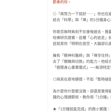
節奏的你。
◎「再努力一下就好⋯⋯」你也在崩
結合「科學」與「禪」的1分鐘身心
你是否無時無刻不在後悔過去、擔憂
哈佛研究證實，這種「心的迷走」狀
這就是你「明明在放空，大腦卻比誰
擁有「精神科醫師」與「禪寺住持
去了「關機與切換」的能力。他結
「極簡身心重置儀式」──無須特定
◎與其在原地硬撐，不如「暫時繞個
為什麼你什麼都沒做，卻還是覺得
踐的心理調節術，教你用「1分鐘」
★「1分鐘就能完成」的微小實踐：