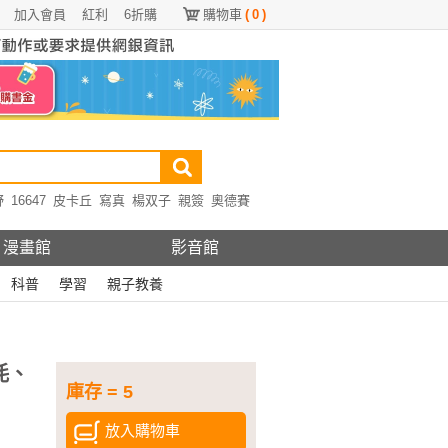
加入會員
紅利
6折購
購物車
(
0
)
野
16647
皮卡丘
寫真
楊双子
親簽
奧德賽
漫畫館
影音館
科普
學習
親子教養
耗、
庫存 = 5
放入購物車