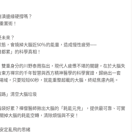
潰邊緣硬撐嗎？

重置術！

未來？

態，會燒掉大腦近50％的能量，造成慢性疲勞──

都累」的科學真相！

」雙重身分的川野泰周指出，現代人疲憊不堪的關鍵，在於大腦失
合東方禪宗的千年智慧與西方精神醫學的科學實證，歸納出一套
場域，只要短短60秒，就能重整超載的大腦，終結焦慮內耗。

路」清空大腦垃圾

腦袋好累？禪僧醫師揪出大腦的「耗能元兇」，提供最可靠、可實
關掉大腦的耗能空轉，清除煩惱與不安！

安定亂飛的思緒
