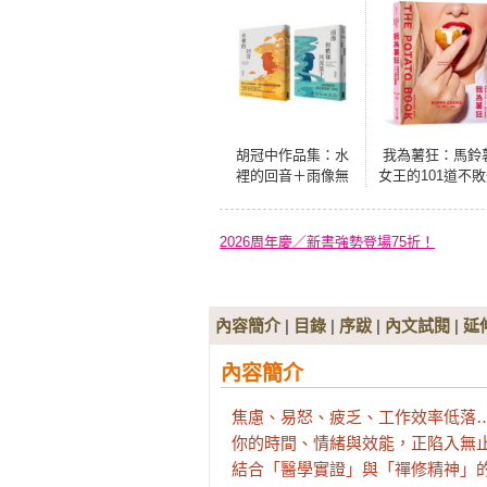
胡冠中作品集：水
我為薯狂：馬鈴
裡的回音＋雨像無
女王的101道不
數條河流落下
意
2026周年慶／新書強勢登場75折！
內容簡介
|
目錄
|
序跋
|
內文試閱
|
延
內容簡介
焦慮、易怒、疲乏、工作效率低落…
你的時間、情緒與效能，正陷入無止
結合「醫學實證」與「禪修精神」