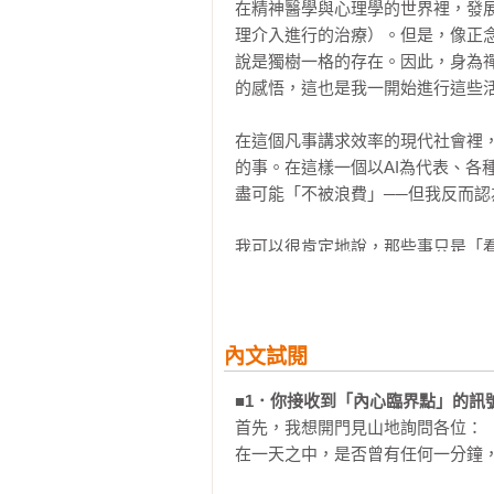
在精神醫學與心理學的世界裡，發
暫時拋開下個行程與眼前的問題

★ 對未知感到不安？──為焦慮找一
理介入進行的治療）。但是，像正
將意識專注於腳底的觸感，「緩慢地
練習不與恐懼對抗，透過穩定的「
說是獨樹一格的存在。因此，身為
讓持續踩著油門的大腦瞬間放鬆的「
重新掌握生命的主導權。

的感悟，這也是我一開始進行這些活
為了脫胎換骨，到「非日常空間」來
深入探究「自己真正想做的事是什麼
不管生活多麼忙碌，你都值得為自
在這個凡事講求效率的現代社會裡
的執著，溫柔地接住那個雖不完美、
的事。在這樣一個以AI為代表、各
第四章：成為能沉著應對一切的人

盡可能「不被浪費」──但我反而認
暫時拋開情緒，試著「轉譯」話中之
【本書特色】

承認自己內心其實存在「負面情緒」
1. 「醫學科學」與「禪宗智慧」的雙
我可以很肯定地說，那些事只是「
察覺自己正戴著「只看得見局部特徵
作者川野泰周具備精神科專科醫師
思考與行動的「最佳化」。

讓你幾乎不可能勃然大怒的6個方法

與心理學研究數據，更融入禪修的「
區分「可控制」與「不可控制」之事
乍看「Full」這個詞，或許會讓
為了能毫不畏懼地指導他人的「正念
2. 120項「疲勞檢測指標」，讓隱
的本質，是讓內心盡可能地接近「空
內文試閱
首要之務是「離開現場」

書中設計「心靈SOS」檢測表，
■1．你接收到「內心臨界點」的訊
症狀直接對應到書中的特定章節，讀
在運動或將棋等競技世界裡，最需
第五章：將自我否定感重置歸「零」
首先，我想開門見山地詢問各位：

態，以及無論遇到什麼狀況都不慌
給自己一份名為「時間」的禮物

在一天之中，是否曾有任何一分鐘，
3.簡單易行&對症下藥！專為忙碌現
手，都養成了坐禪、冥想等正念實踐法的習
完全不必感嘆「做不到的自己真沒用
強調「看起來像在浪費時間，其實
思考該對看起來痛苦的摯友說些什麼