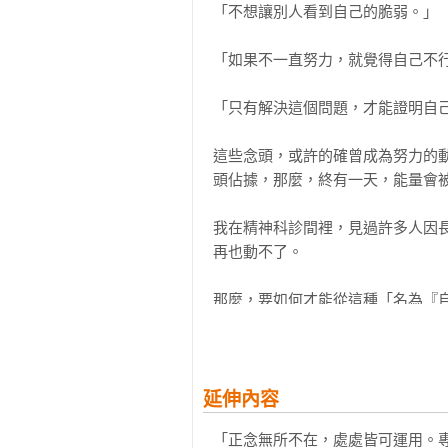
「不想讓別人看到自己的脆弱。」

在通勤、排隊或工作空檔，都能即時
此外，商務場合也很需要從緊張狀
越是掛在嘴邊，越會變成「無法行動
念和實踐，用來提升員工表現與認知靈活
「善於傾聽者」所遵守的唯一一件事
「如果不一直努力，就覺得自己不行
【誠摯推薦】

Bias）、預防職場騷擾，以及促進心
削減「投注在無關緊要之事的時間」
王意中╱王意中心理治療所所長・臨
如何終結被「自我認同需求」擺布的
「只有解決這個問題，才能證明自己
洪仲清╱臨床心理師

研究也顯示，冥想能幫助人拓展視
為了尋回「逐漸消失的好奇心」，首
周志建╱山隱中的療癒師・故事療癒
（Microsoft）、Google、福
這些念頭，或許的確曾成為努力的
盧美妏╱人生設計心理諮商所共同創
續引入正念訓練。

第六章：減少不安 找到更好的方法

頭佔據，那麼，終有一天，能量會被
（依姓氏筆畫排序）
越想消除就纏得越緊，請給予「不安
另一方面，在醫學領域，正念受到的
光是「觸摸自己」就能恢復平靜

我在精神科診間裡，見過許多人因
滑SNS是無法填補寂寞的

再也動不了。

在這裡，我想介紹一個關於正念臨
舒適睡眠所需要的，是「安心感」

症復發的研究，刊登於世界五大醫學期刊
將意識轉向俯拾即是的幸福

那麼，要如何才能從這種「名為『自
在被孤獨感折磨的谷底時期，真正必
憂鬱症這個疾病，在經過治療、症
善於語言表達者所使用的6種力量

首先，只要一分鐘就好，將自己的心
醫療體系，當患者進入「緩解期」
量的抗憂鬱藥物。在那項英國研究
結語——「不煩惱的人」腦中所謹
不是「之前做過的事」，也不是「之
延伸內容
者。其中一半在進行正念冥想的同
劑量。最後再比較兩組的復發率。

「正念無所不在，處處皆可運用。
只要將心帶回當下，就能在那短暫