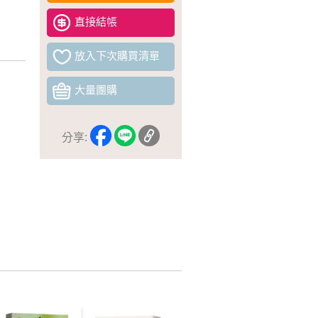
直接結帳
放入下次購買清單
大量團購
分享: