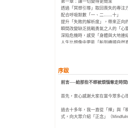
第一章：讓一切變得更簡潔

★ 總是為別人的情緒負責？──用
透過「冥想引導」取回喪失的專注力
識別「過度適應」的徵兆，運用「
配合呼吸默數「一、二……十」

自己。

提升「失敗的解析度」，帶來正向的
瞬間改變缺乏挑戰勇氣之人的「心靈
★ 連休息都覺得有罪惡感？──實
深陷危機時，感受「身體與大地連結
嘗試「三溫暖冥想」，為大腦創造真
人生比想像中更能「船到橋頭自然直
★ 人際關係讓你心累？──運用「情
第二章：成為能決定「何為重要之事
練習「正念聆聽」、「情緒翻譯」
正視「事情怎樣發展才算好？」

明。

事先決定好「自己無法處理的事」

序跋
關懷他人之前，先溫柔地對待自己

★ 事情永遠做不完？──練習「單一
前言──給那些不想被煩惱奪走時間
諸事不順，是源於你給自己下的「禁
告別多工處理的焦慮。透過「呼吸
將「自己目前的疲勞程度」數值化

性疲勞。

首先，衷心感謝大家在當今眾多心理
墨守「不變」，註定是痛苦的

深刻地體驗「痛苦與難受」

★ 對自己太嚴苛？──用「自我慈悲
過去十多年，我一直從「禪」與「
承認「心裡的杯子已經滿了」

運用「變身技巧」、「無分別智思
式，向大眾介紹「正念」（Mindful
歸零起跳。

第三章：工作不休息，效率只會不斷