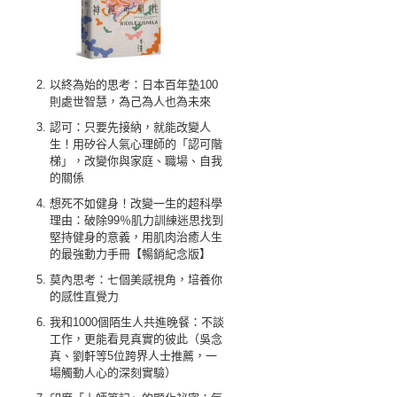
以終為始的思考：日本百年塾100
則處世智慧，為己為人也為未來
認可：只要先接納，就能改變人
生！用矽谷人氣心理師的「認可階
梯」，改變你與家庭、職場、自我
的關係
想死不如健身！改變一生的超科學
理由：破除99％肌力訓練迷思找到
堅持健身的意義，用肌肉治癒人生
的最強動力手冊【暢銷紀念版】
莫內思考：七個美感視角，培養你
的感性直覺力
我和1000個陌生人共進晚餐：不談
工作，更能看見真實的彼此（吳念
真、劉軒等5位跨界人士推薦，一
場觸動人心的深刻實驗）