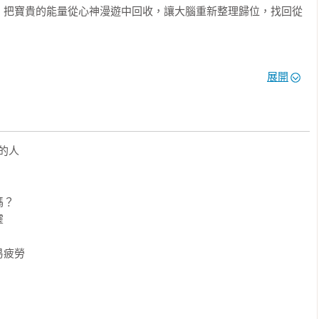
，把寶貴的能量從心神漫遊中回收，讓大腦重新整理歸位，找回從
心理急救法

展開
」小技巧，無論是在通勤路上、休息空檔或睡前時刻，都能立刻清空
境。

出鼓舞口訣，在意志消沉時注入行動動能。

30秒，純粹觀察環境音，切換大腦的緊繃模式。

人

緊繃感並刻意放鬆，透過釋放生理張力來舒緩壓力。

腦不疲勞的高效切換術

？

中」，這是一種更輕鬆、讓大腦不易疲勞、可持續的專注模式。結


佳化」，在清晰覺察內在狀態的同時，依然保有心靈的餘裕。

疲勞

境，奪回「覺察當下」的身心主控權

查表，就像是一場全方位的身心斷層掃描，逐一指認出潛藏在生活縫隙
的工具，協助你在6大生活情境中重新掌握節奏：
