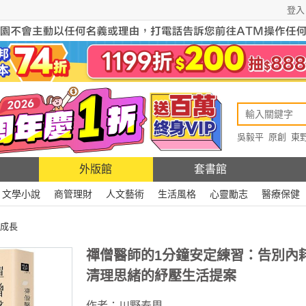
登入
吳毅平
原創
東
原創
Rewire
外版館
套書館
文學小說
商管理財
人文藝術
生活風格
心靈勵志
醫療保健
成長
禪僧醫師的1分鐘安定練習：告別內
清理思緒的紓壓生活提案
作者：
川野泰周