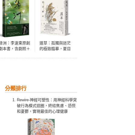
綠洲：李滄東原創
道草：孤獨與迷茫
劇本書，含劇照＋
的極致臨摹，夏目
李滄東執導手記
漱石創作生涯唯一
自傳體小說【經典
珍藏版】
分類排行
Rewire-神經可塑性：用神經科學突
破行為模式迴圈，終結焦慮、恐慌
和憂鬱，實現最佳的心理健康