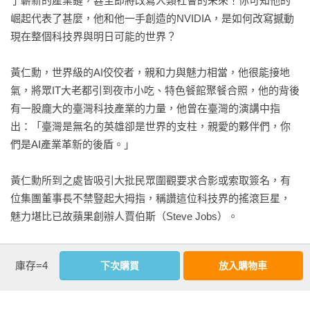
了嶄新的產業鏈，甚至即將改寫人類社會的未來！你可知他的
毅力與靈活，終於在變化莫測的西方競爭社會裡出人頭地！

崛起代表了甚麼，他和他一手創造的NVIDIA，是如何改寫撼動
現在整個科技界與明日可能的世界？

第六章	美中衝擊下，臺灣成首選  123

黃仁勳務實突破重圍、處變不驚，在大國夾擊下崛起

黃仁勳，世界級的AI佼佼者，親和力與魅力相當，他很能接地
科技的進步與競爭也暗藏了國與國之間的暗潮洶湧，如何在國
氣，將眾IT大老都引到夜市小吃、特色餐館聚餐合照，他的背後
際鬥爭中衝出重圍還能保有自己的優勢？黃仁勳還是秉持穩健
有一股龐大的臺灣科技產業的力量，他曾在臺灣的演講中指
與「守分」，AI產業的日興月異，也意味著相關產業鏈面臨此
出：「臺灣是無名的英雄卻是世界的支柱，親愛的夥伴們，你
消彼漲，用電的需求、同業的瘋狂投入與競爭，在在考驗著輝
們是AI產業革新的後盾。」

達與黃仁勳！不忘本的他，仍舊感恩支持他的臺灣供應鏈夥
伴！

黃仁勳所到之處皆吸引大批民眾圍觀要求合影或索取簽名，有
位集團董事長不禁豎起大拇指，稱讚這位科技界的搖滾巨星，
第七章	是天王還是英雄？  132

魅力堪比已故蘋果創辦人賈伯斯（Steve Jobs）。

黃仁勳是天選之人還是後天養成？環境與毅力是決定的關鍵

水瓶座果然是個咖 ! 從小當小留學生，歷經異國的風霜洗禮，澆
他從小到大的教育與養成，非常艱辛卻充滿啟示，迂迴曲折的
不熄他推進AI的熱情，他自小學習獨立，面對困難思考如何解
看更多
庫存=4
下次購買
放入購物車
創業過程又將如何啟迪當代的我們？

決而非放棄，持續努力在適當機會下終於開花結果，他甚至勉
勵青年學子，第一份打工工作不妨從餐廳打工開始 ！

我們以生物成長的循環模式企劃本書；內容主要講述與解讀黃