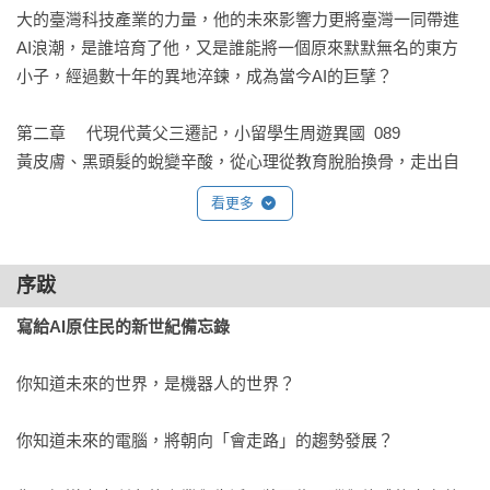
大的臺灣科技產業的力量，他的未來影響力更將臺灣一同帶進
讀者學習，奠定未來職涯選擇的重要觀念。閱讀經典人物故事
AI浪潮，是誰培育了他，又是誰能將一個原來默默無名的東方
《黃仁勳：從臺南囝仔到AI教父》，是新世代最好的勵志典
小子，經過數十年的異地淬鍊，成為當今AI的巨擘？

範。

第二章	代現代黃父三遷記，小留學生周遊異國  089

五、增進世界觀、理解東西文化交流與認識AI科技趨勢與人文
黃皮膚、黑頭髮的蛻變辛酸，從心理從教育脫胎換骨，走出自
素養。

己的夢想

看更多
年少時期的打工歲月，喝過無數杯咖啡後，奠定他未來AI夢
六、融入12年國教課程綱要—108課綱六大核心素養：

想，小小留學生異國生根發芽，過程備嘗艱辛，卻養成堅韌不
1.閱讀寫作力培養

拔、勇於面對問題解決問題的獨立能力！從底層活出光芒，英
2.自主學習、自我精進

序跋
雄不只出自少年，更是早早砥礪自己！

3.跨領域學習

寫給AI原住民的新世紀備忘錄
4.系統思考、解決問題

第三章	大學時期的戀愛學分，從一而終  097

5.溝通表達   

你知道未來的世界，是機器人的世界？

純愛戰士，十七歲就定終身

6.創新 
這是典型的工程師愛情版本？直男的戀愛學分都怎麼修？一生
你知道未來的電腦，將朝向「會走路」的趨勢發展？

只愛一個人嗎？如黃仁勳對AI研發的執著，始終如一的感情堅
持，小鮮肉遇到姊姊的愛情故事，好有現代感！鎮日沉浸在實