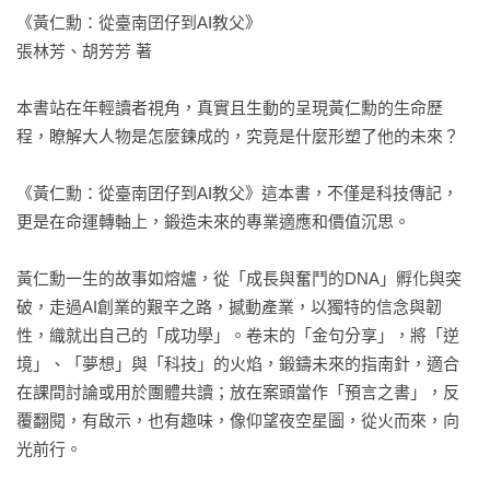
《黃仁勳：從臺南囝仔到AI教父》

張林芳、胡芳芳 著

本書站在年輕讀者視角，真實且生動的呈現黃仁勳的生命歷
程，瞭解大人物是怎麼鍊成的，究竟是什麼形塑了他的未來？

《黃仁勳：從臺南囝仔到AI教父》這本書，不僅是科技傳記，
更是在命運轉軸上，鍛造未來的專業適應和價值沉思。

黃仁勳一生的故事如熔爐，從「成長與奮鬥的DNA」孵化與突
破，走過AI創業的艱辛之路，撼動產業，以獨特的信念與韌
性，織就出自己的「成功學」。卷末的「金句分享」，將「逆
境」、「夢想」與「科技」的火焰，鍛鑄未來的指南針，適合
在課間討論或用於團體共讀；放在案頭當作「預言之書」，反
覆翻閱，有啟示，也有趣味，像仰望夜空星圖，從火而來，向
光前行。
