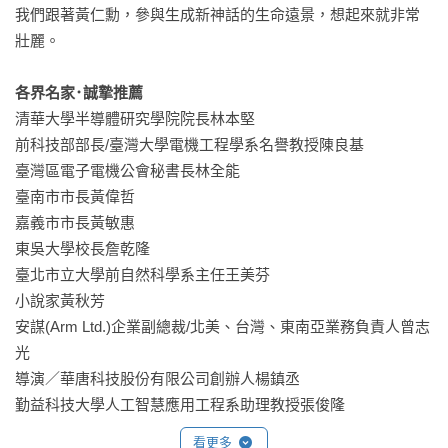
我們跟著黃仁勳，參與生成新神話的生命遠景，想起來就非常
壯麗。

各界名家･誠摯推薦
清華大學半導體研究學院院長林本堅

前科技部部長/臺灣大學電機工程學系名譽教授陳良基

臺灣區電子電機公會秘書長林全能

臺南市市長黃偉哲

嘉義市市長黃敏惠

東吳大學校長詹乾隆

臺北市立大學前自然科學系主任王美芬

小說家黃秋芳

安謀(Arm Ltd.)企業副總裁/北美、台灣、東南亞業務負責人曾志
光

導演／華唐科技股份有限公司創辦人楊鎮丞

勤益科技大學人工智慧應用工程系助理教授張俊隆

台中女中校長洪幼齡

看更多