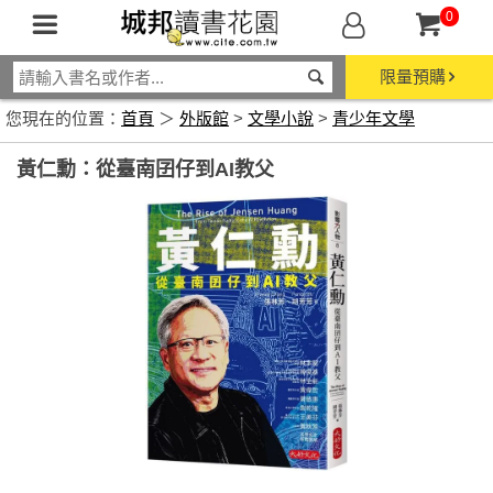
0
限量預購
您現在的位置：
首頁
＞
外版館
>
文學小說
>
青少年文學
黃仁勳：從臺南囝仔到AI教父