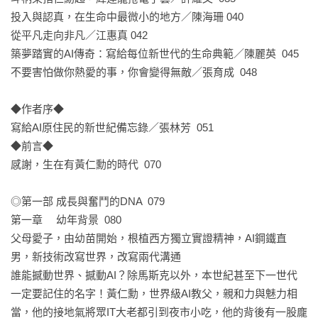
一、獻給新世代的影響台灣經典人物傳記：《黃仁勳：從臺南
投入與認真，在生命中最微小的地方／陳海珊 040 

囝仔到AI教父》，本書作者以生物成長的循環模式講述與解讀
從平凡走向非凡／江惠真 042

黃仁勳不同的生命階段，同時也點出許多他的「成功因子」，
築夢踏實的AI傳奇：寫給每位新世代的生命典範／陳麗英  045

希望藉由此書能讓讀者找到自己的成功因子，並創造出專屬自
不要害怕做你熱愛的事，你會變得無敵／張育成  048

己的生命價值。

◆作者序◆

二、重現黃仁勳的青春與夢想，作為一位從小出生在台南的科
寫給AI原住民的新世紀備忘錄／張林芳  051

技人，黃仁勳的故事不只是個人傳記，更是一段深具啟發性的
◆前言◆ 

產業記憶。他的成長歷程涵蓋文化融合、技術突破與創業冒
感謝，生在有黃仁勳的時代  070

險，映照出無數在全球科技浪潮中努力前行的台灣人才縮影。
黃仁勳從不僅是打造晶片的工程師，更是凝聚產業夥伴、賦能
◎第一部 成長與奮鬥的DNA  079

開發者社群的策略家。他用開放平台與生態系的思維，推動AI
第一章	幼年背景  080

落地應用、協同創新，也讓世界再次看見來自台灣的力量。 

父母愛子，由幼苗開始，根植西方獨立實證精神，AI鋼鐵直
男，新技術改寫世界，改寫兩代溝通

三、讓讀者享受閱讀人物小說的樂趣，可以學到人物故事的寫
誰能撼動世界、撼動AI？除馬斯克以外，本世紀甚至下一世代
作技巧。

一定要記住的名字！黃仁勳，世界級AI教父，親和力與魅力相
當，他的接地氣將眾IT大老都引到夜市小吃，他的背後有一股龐
四、在傑出人士的身上，確實有很多特質和精神，很值得年輕