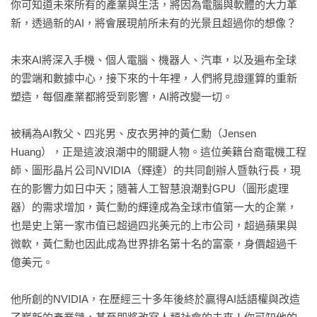
你可知道未來所有的產業與生活，將因為電腦與軟體的大力革
驗室的夥伴，卻成為生命中的另一半，對愛與對事業的堅定，
新，透過新的AI，將會展現前所未有的光景且超過你的想像？

是成就日後輝達榮景的重要精神。

未來AI將深入手機、個人電腦、機器人、汽車，以及遍布全球
第四章	成熟與蛻變：黃仁勳的社會洗禮  107

的雲端和數據中心，接下來的十年裡，人們將見證運算的重新
從洗碗工到AI教父

塑造，每個產業都將受到影響，AI將改變一切。

從青少年端盤子洗碗的歲月開始，到二十多歲在餐廳裡與夥伴
一起發想創業，誰說年少的夢不會實現？異國少年拚搏的基
被稱為AI教父、四兆男、皮衣男神的黃仁勳（Jensen 
底，充分浸淫在他國文化中，不只學會謙卑做事，更要能低頭
Huang），正是這波浪潮中的關鍵人物。這位美籍台裔電機工程
從腳踏實地開始，不是常春藤名校的光環，卻因早早培養出受
師、圖形晶片公司NVIDIA（輝達）的共同創辦人暨執行長，現
挫面對困難的勇氣毅力，終究在專業領域大放光彩！

在的影響力如日中天；隨著人工智慧浪潮對GPU（圖形處理
器）的需求增加，黃仁勳的輝達成為全球市值第一大的企業，
◎第二部  孵化與突破  115

也是史上第一家市值已超過四兆美元的上市公司，超過蘋果與
第五章	父母夢想產物通往成功之路  116

微軟，黃仁勳也因此成為世界排名第十名的富豪，身價超過千
臺灣囝仔移民美國夢，父母遠見與教育影響一生

億美元。

AI教父總不忘出身，臺灣囝仔回憶說自己是父母夢想的產物﹔
媽媽從小提攜兄弟倆，沒有父母當幕後推手，AI教父怎會有今
他所創的NVIDIA，在歷經三十多年後終於贏得AI話語權與改造
天？融合東西文化的特質，父母耳提面命要善良要踏實，他的