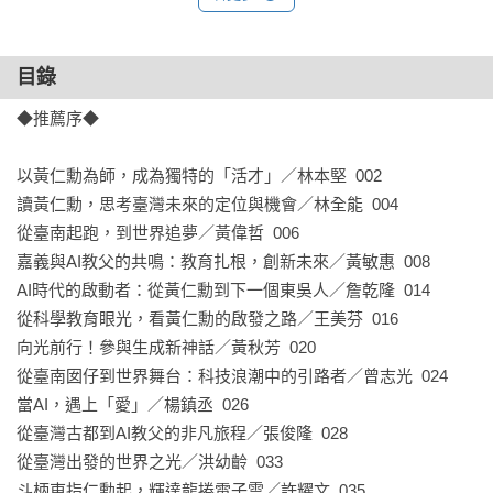
嘉義市私立宏仁中學校長許耀文

新北市私立徐匯中學校長陳海珊

路亞國際中學校長江惠真

目錄
臺北市立天母國中校長陳麗英

◆推薦序◆

臺北市百齡國小校長張育成

以黃仁勳為師，成為獨特的「活才」／林本堅  002

《黃仁勳：從臺南囝仔到AI教父》

讀黃仁勳，思考臺灣未來的定位與機會／林全能  004

作家張林芳、胡芳芳獻給新世代的成長禮物

從臺南起跑，到世界追夢／黃偉哲  006

嘉義與AI教父的共鳴：教育扎根，創新未來／黃敏惠  008

◆年輕讀者最喜歡看的超人氣名人故事，老師與家長推薦必
AI時代的啟動者：從黃仁勳到下一個東吳人／詹乾隆  014

讀！

從科學教育眼光，看黃仁勳的啟發之路／王美芬  016

◆看大人物的成長故事，啟發新世代認識自己以及對未來的想
向光前行！參與生成新神話／黃秋芳  020

像！

從臺南囡仔到世界舞台：科技浪潮中的引路者／曾志光  024

◆陶冶莘莘學子的品格與勵志典範，培養人文素養、生命教育
當AI，遇上「愛」／楊鎮丞  026

最佳讀本！

從臺灣古都到AI教父的非凡旅程／張俊隆  028

從臺灣出發的世界之光／洪幼齡  033

本書六大特色
斗柄東指仁勳起，輝達龍捲電子雲／許耀文  035
