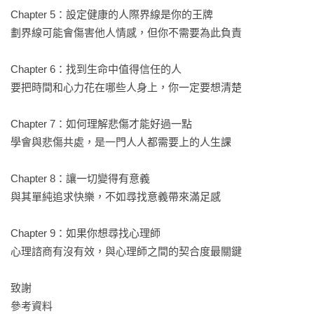
✦ 尋找心理諮商師的注意事項（其他書少見的！）
Chapter 5：設定健康的人際界線是你的王牌

＃尋找合適的心理師要考慮哪些條件？諮商前需要做什麼準
劃界線可能會傷害他人情感，但你不需要為此負責

備？

＃預算有限的情況下，還能進行心理諮商嗎？

Chapter 6：找到生命中值得信任的人

要把時間和心力花在哪些人身上，你一定要想清楚

▎無壓力、不說教！讓你會心一笑、放過自己的「創新建議」
莉茲天生有本事用風趣機智的筆調詮釋複雜的心理健康概念，
Chapter 7：如何理解悲傷才能好過一點

並將平日在諮商室使用的技巧和方法，轉化成貼近生活的實用
學會與悲傷共處，是一門人人都需要上的人生課

建議，讓你能輕易理解並馬上付諸實踐。從深度的自我照顧、
情緒管理、身心連結的機制，到建立健康的人際界線、修復創
Chapter 8：讓一切變得有意義

傷、追尋生命的意義與尋找適切的心理支援系統，莉茲毫不保
與其單純追求快樂，不如尋找意義帶來滿足感

留地分享她的臨床經驗和改善觀點。當然，還有那些讓你會心
一笑、決定放過自己的「創新建議」！

Chapter 9：如果你想尋找心理師

心理諮商有沒有效，與心理師之間的契合度最關鍵

✧ 自我照顧，就是有意識地花時間做些讓自己每天能夠好好過
生活的事，而這些事未必非常有趣或好玩。

致謝

✧ 如果你覺得需要休息，絕不是因為懶惰！休息是你為大腦和
參考資料
身體充電的必要方式。
