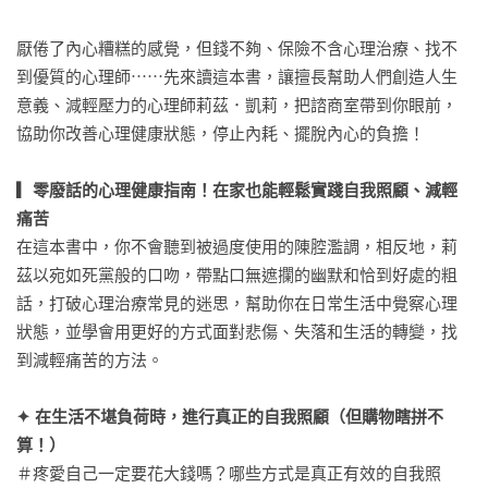
厭倦了內心糟糕的感覺，但錢不夠、保險不含心理治療、找不
到優質的心理師⋯⋯先來讀這本書，讓擅長幫助人們創造人生
意義、減輕壓力的心理師莉茲．凱莉，把諮商室帶到你眼前，
協助你改善心理健康狀態，停止內耗、擺脫內心的負擔！

▎零廢話的心理健康指南！在家也能輕鬆實踐自我照顧、減輕
痛苦
在這本書中，你不會聽到被過度使用的陳腔濫調，相反地，莉
茲以宛如死黨般的口吻，帶點口無遮攔的幽默和恰到好處的粗
話，打破心理治療常見的迷思，幫助你在日常生活中覺察心理
狀態，並學會用更好的方式面對悲傷、失落和生活的轉變，找
到減輕痛苦的方法。

✦ 在生活不堪負荷時，進行真正的自我照顧（但購物瞎拼不
算！）
＃疼愛自己一定要花大錢嗎？哪些方式是真正有效的自我照