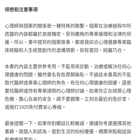
保密和注意事項
本書特色
作者風趣流暢的筆調，搭配扎實有力的內容，不只打破常見的
心理師與個案的關係是一種特殊的聯繫。個案在治療過程中所
迷思，也提供跨領域的新知和做法。

透露的內容都屬於高度機密，受到嚴格的專業倫理和法律的保
內容豐富、層次分明，身為人會有的煩惱，幾乎都能在這本書
護。所以，書中提到的個案故事，都是我綜合心理健康專業臨
中找出解決之道。

床經驗和人生經歷創作的虛構情節，如有雷同，純屬巧合。

除了自助的心理照護，本書也提供如何尋找心理師，以及其他
有效改善心理健康的管道。

本書的內容主要供參考用，不能用來診斷、治療或解決任何心
理健康的問題。雖然書名有些厚顏無恥，不過這本書真的不能
心理師、專業人士也推薦
取代醫師或專業心理師的角色。有任何心理健康的困擾，還是
李家雯（海蒂）｜諮商心理師

要找醫師或持有專業證照的心理師討論。如果你正在經歷心理
洪仲清｜臨床心理師

危機、擔心自身的安全，請不要猶豫，立刻去最近的急診室，
洪培芸｜臨床心理師、作家

或撥打1925免付費安心專線。

蔡佳璇｜臨床心理師、哇賽心理學執行長

鄭俊德｜閱讀人社群主編

最後提醒一下，如果你對髒話比較敏感，建議你考慮選擇其他
蘇益賢｜臨床心理師

書籍。我個人則認為，面對生活的紛紛擾擾，偶爾來點粗話挺
鐘穎｜心理學作家、愛智者書窩版主

有療癒效果的。
