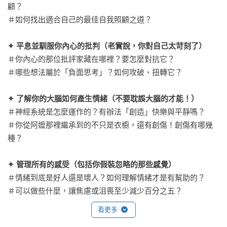
顧？

＃如何找出適合自己的最佳自我照顧之道？

✦ 平息並馴服你內心的批判（老實說，你對自己太苛刻了）
＃你內心的那位批評家藏在哪裡？要怎麼對抗它？

＃哪些想法屬於「負面思考」？如何攻破、扭轉它？

✦ 了解你的大腦如何產生情緒（不要耽誤大腦的才能！）
＃神經系統是怎麼運作的？有辦法「創造」快樂與平靜嗎？

＃你從阿嬤那裡繼承到的不只是衣櫥，還有創傷！創傷有哪幾
種？

✦ 管理所有的感受（包括你假裝忽略的那些感覺）
＃情緒到底是好人還是壞人？如何理解情緒才是有幫助的？

＃可以做些什麼，讓焦慮或沮喪至少減少百分之五？

看更多
✦ 設定界線，掌握說「不」的藝術（尤其是最棘手的情況）