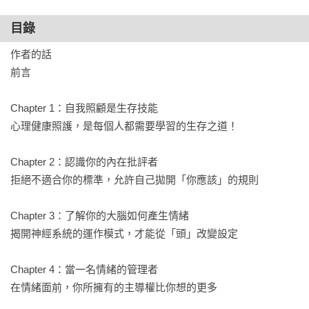
＃何謂界線？你的界線是嚴謹或寬鬆？

＃何時需要劃清界線？怎樣才是理直氣「和」的健康溝通？

目錄
作者的話

✦ 維持健康的人際關係，找到你的族群（我保證，他們就在不
前言

遠處！）
＃健康的關係是什麼樣子？你的關係依附型態是哪一種？

Chapter 1：自我照顧是生存技能

＃渣男渣女有哪些跡象？要怎麼找到值得信任的對象？

心理健康照護，是每個人都需要學習的生存之道！

✦ 應對悲傷和失落所帶來的痛苦（即使感覺永遠不會好轉）
Chapter 2：認識你的內在批評者

＃生活中哪些情境容易引發悲傷？你的悲傷是哪一型？

拒絕不適合你的標準，允許自己拋開「你應該」的規則

＃面對悲傷，你可以做些什麼讓自己好過一點？

Chapter 3：了解你的大腦如何產生情緒

✦ 優先考慮你的價值觀，創造更有意義、更酷的生活（這是你
揭開神經系統的運作模式，才能從「頭」改變設定

應得的！）
＃要從何處尋找生命的意義？如何確認自己的價值觀？

Chapter 4：當一名情緒的管理者

＃怎麼做才能建立新的健康習慣、往目標邁進？

在情緒面前，你所擁有的主導權比你想的更多
