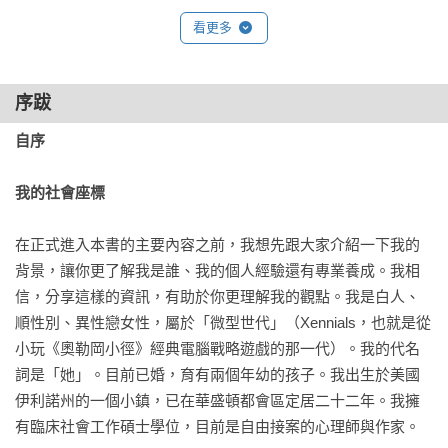
✧ 即使生活偶爾看似失控，你仍舊擁有一定的自主權，可以做
看更多
出對自己有益的選擇。

✧ 允許自己不完美，一旦你的大腦開始理解「錯誤或失敗都是
成長和學習的一部分」，就沒什麼能擋住你了。

序跋
✧ 如果某些假期、傳統對你來說已經失去了意義，那就跳過
自序

吧！

✧ 說「不」的美妙之處在於，你根本不必解釋理由！

我的社會座標
✧ 設定界線可能會傷害別人的感情，但你不用為別人的情緒負
責。

在正式進入本書的主要內容之前，我想先跟大家介紹一下我的
✧ 人生的重點，不是要你同時把所有的球都完美地拋在空中，
背景，讓你更了解我是誰、我的個人經驗還有專業養成。我相
而是當你不小心掉了一顆，你願不願意彎下腰把它撿起來。

信，分享這樣的資訊，有助於你更理解我的觀點。我是白人、
順性別、異性戀女性，屬於「微型世代」（Xennials，也就是從
這是一本寫給所有想為了自己活得更好的人，一份最全面的自
小玩《奧勒岡小徑》經典電腦戰略遊戲的那一代）。我的代名
我照顧指南。不論你是否正在接受正式的心理治療，這本書都
詞是「她」。目前已婚，育有兩個年幼的孩子。我出生於美國
能幫助你展開全面且有效的自我照顧之旅。跟著書中豐富的技
伊利諾州的一個小鎮，已在華盛頓都會區定居二十二年。我擁
巧和靈活的建議，在忙碌煩亂的生活中，你也能找到適合自己
有臨床社會工作碩士學位，目前是自由接案的心理師與作家。

的姿態，活出更有意義、更滿足也更放鬆的生活！
