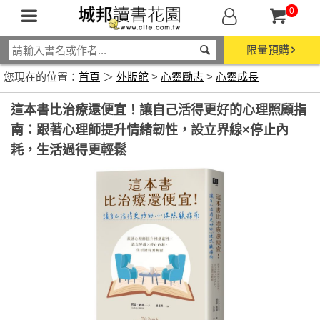
0
限量預購
您現在的位置：
首頁
＞
外版館
>
心靈勵志
>
心靈成長
這本書比治療還便宜！讓自己活得更好的心理照顧指
南：跟著心理師提升情緒韌性，設立界線×停止內
耗，生活過得更輕鬆