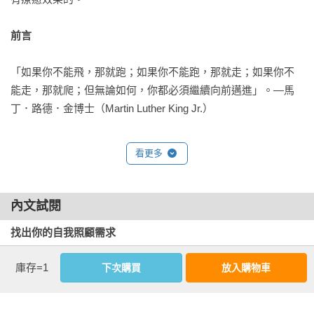
（依姓氏筆畫排序）

──真誠推薦
前言
「如果你不能飛，那就跑；如果你不能跑，那就走；如果你不
能走，那就爬；但無論如何，你都必須繼續向前邁進」。—馬
丁．路德．金博士（Martin Luther King Jr.）

你終於下定決心去找心理師聊聊，好好照顧自己的心理健康，
看更多
這真的很棒！但接著你發現，原來與心理師聊一小時的費用，
竟然快要可以買半張飛往芝加哥的機票，或是高級百貨賣的一
雙名牌鞋。你原以為保險會幫忙付一點，結果你的保險根本不
內文試閱
含心理諮商。

找出你的自我照顧需求
又或者，你認真替心理諮商存了一筆預算，開始查《今日心理
庫存=1
下次購買
放入購物車
我的好友蘇珊．格雷諾茲博士（Susan Greynolds）與我一樣是
學》（Psychology Today）雜誌上的心理師名單，四處問人有
心理師，最近我們聊到，我們其實不太喜歡「自我照顧」這個
沒有推薦的心理師，然後一個個打電話過去，問有沒有空檔。
詞，因為它經常被人誤解，甚至被資本主義利用，淪為一種手
結果每個人都告訴你，要等三個月。你的心情已經夠低落、夠