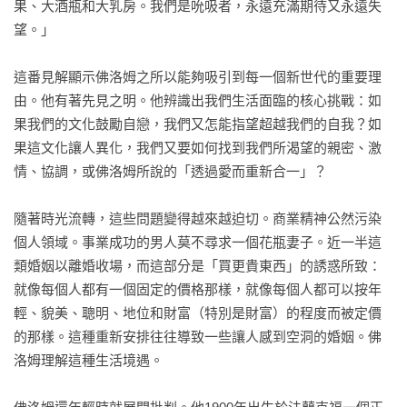
果、大酒瓶和大乳房。我們是吮吸者，永遠充滿期待又永遠失
望。」 

這番見解顯示佛洛姆之所以能夠吸引到每一個新世代的重要理
由。他有著先見之明。他辨識出我們生活面臨的核心挑戰：如
果我們的文化鼓勵自戀，我們又怎能指望超越我們的自我？如
果這文化讓人異化，我們又要如何找到我們所渴望的親密、激
情、協調，或佛洛姆所說的「透過愛而重新合一」？

隨著時光流轉，這些問題變得越來越迫切。商業精神公然污染
個人領域。事業成功的男人莫不尋求一個花瓶妻子。近一半這
類婚姻以離婚收場，而這部分是「買更貴東西」的誘惑所致：
就像每個人都有一個固定的價格那樣，就像每個人都可以按年
輕、貌美、聰明、地位和財富（特別是財富）的程度而被定價
的那樣。這種重新安排往往導致一些讓人感到空洞的婚姻。佛
洛姆理解這種生活境遇。
