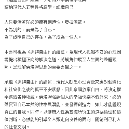
歸納現代人五種性格原型，認識自己

人只要活著就必須擁有創造性，發揮潛能。

不為別的，而是為了自己。

為了證明自己的存在，為了成為一個人。

本書可視為《逃避自由》的續篇，為現代人孤獨不安的心理困
境提出積極正向的解決之道，將觸角伸展至人生面的整體觀
照，是理解佛洛姆思想的重要書單之一。

承繼《逃避自由》的論述：現代人缺乏心理資源來應對個體化
和社會化之後的孤單不安狀態，因此寧願放棄自由，將決定權
奉還給各種權威。佛洛姆強調個人的幸福快樂不假外求，必須
落實到自己本然的性格與潛能，並發揮創造力，如此才能體現
真正的自我。同時，以健康人性為基礎所衍生的道德倫理和價
值判斷，必然能夠引導全人類走向良善的面向，開創利己利人
的社會文明。
