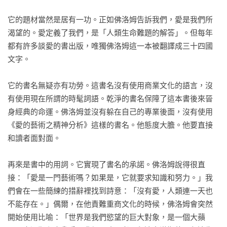
它的題材當然是居有一功。正如佛洛姆告訴我們，愛是我們所
渴望的。愛定義了我們，是「人類生命難題的解答」。但每年
都有許多談愛的書出版，唯獨佛洛姆這一本被翻譯成三十四國
文字。

它的書名無疑亦有功勞。這書名沒有使用商業文化的語言，沒
有使用現在所謂的時髦詞語。乾淨的書名保障了這本書後來晉
身經典的命運。佛洛姆並沒有躲在自己的專業後面，沒有使用
《愛的藝術之精神分析》這樣的書名。他態度大膽。他要直接
和讀者面對面。

再來是書中的用詞。它實現了書名的承諾。佛洛姆說得很直
接：「愛是一門藝術嗎？如果是，它就要求知識和努力。」我
們會在一些簡練的措辭裡找到詩意：「沒有愛，人類連一天也
不能存在。」偶爾，在他責難重商文化的時候，佛洛姆會突然
開始使用比喻：「世界是我們慾望的巨大對象，是一個大蘋