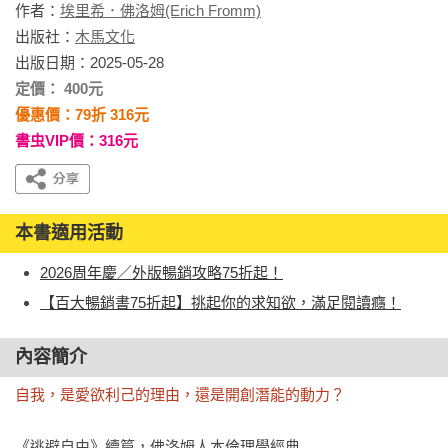
作者：
埃里希．佛洛姆(Erich Fromm)
出版社：
木馬文化
出版日期：2025-05-28
定價： 400元
優惠價：79折 316元
書虫VIP價：316元
本書適用活動
2026周年慶／外版暢銷攻略75折起！
【百大暢銷書75折起】挑起你的求知欲，滿足閱讀癮！
內容簡介
自我，是愛欲利己的理由，還是開創潛能的動力？
《逃避自由》續篇，佛洛姆人本倫理學經典
