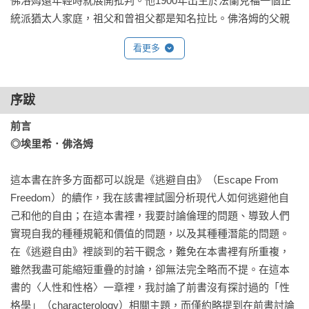
佛洛姆還年輕時就展開批判。他1900年出生於法蘭克福一個正
統派猶太人家庭，祖父和曾祖父都是知名拉比。佛洛姆的父親
是葡萄酒商人，為自己的從商感到羞愧。回憶自己的兒時，佛
看更多
洛姆說：「我小時候對那些把人生投入於賺錢的人感到很奇
怪，而當有人在我面前承認他是一個商人，我會侷促不安。」
十二歲時，他父親的一名員工點燃他對社會主義的興趣。他所
序跋
受的宗教訓練讓他接觸到進步觀念：當先知的人除了透過話
語，還必須透過行動來表達自己，關心人民的需要。但佛洛姆
前言

從沒有完全對正統派猶太人的社群感到自如。二十三歲的時
◎埃里希．佛洛姆
候，他宣布自己反對錫安主義，理由是民族主義和全面的人文
主義相抵觸。二十六歲那一年，為了象徵他和猶太教儀式的決
這本書在許多方面都可以說是《逃避自由》（Escape From 
裂，他在逾越節吃麵包。

Freedom）的續作，我在該書裡試圖分析現代人如何逃避他自
己和他的自由；在這本書裡，我要討論倫理的問題、導致人們
這個時候，他已經從海德堡大學取得博士學位。他曾研習法律
實現自我的種種規範和價值的問題，以及其種種潛能的問題。
和宗教，但最終投入社會經濟學——社會學在當時的稱呼。他
在《逃避自由》裡談到的若干觀念，難免在本書裡有所重複，
還認識了弗麗塔．賴克曼（Frieda Reichmann），兩人很快結
雖然我盡可能縮短重疊的討論，卻無法完全略而不提。在這本
婚。弗麗塔是精神科醫生，比佛洛姆年長十一歲，而佛洛姆就
書的〈人性和性格〉一章裡，我討論了前書沒有探討過的「性
是在她的引介下接觸精神分析學的革命性領域。兩人的實際婚
格學」（characterology）相關主題，而僅約略提到在前書討論