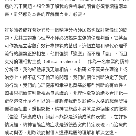
姻關係只維持了幾年，但佛洛姆對精神分析的興趣沒有中斷。

過的若干問題。想全盤了解我的性格學的讀者必須兼讀這兩本
書，雖然那對本書的理解而言並非必要。

社會學的訓練背景讓佛洛姆後來認定佛洛伊德的理論狹窄和機
械化。在他看來，很多佛洛伊德用天生本能解釋的現象都是由
許多讀者或許會訝異於一個精神分析師居然也探討起倫理的問
經濟力量、政治力量和文化力量引起。個人不是一個被壓抑所
題，尤其是認為心理學不僅必須揭穿虛偽的倫理判斷，它甚至
馴化的驅力的集合體。人是在社會結構內活動的社會生物。佛
可作為建立客觀有效行為規範的基礎。這個立場和現代心理學
洛姆選擇和精神分析運動中的馬克思主義者和社會主義者站在
流行的趨勢正好相左，他們強調「適應」而不是「善」，而且
同一陣線。他心儀的馬克思是早期的馬克思，也就是那個希望
支持倫理相對主義（ethical relativism）。作為一名執業的精神
用更人性的經濟制度來取代勞動分工強加於人的束縛的烏托邦
分析師，我的經驗讓我更加相信，人格研究不管是在理論上或
主義者。佛洛姆自己的論文題材涉及刑事、司法、宗教和道
治療上，都不能忘了倫理的問題。我們的價值判斷決定了我們
德。不晚於1930年代，愛也悄悄地潛入他的工作：對父系社會
的行動，我們的心理健康和幸福也奠基於那些判斷的有效性。
和母系社會的研究讓他思考母愛和父愛對一個小孩的不同影
如果只把價值判斷視為無意識的、非理性欲望的諸多合理化—
響。

雖然這沒什麼不可以的—那將使我們對於整個人格的想像變得
偏狹而扭曲。歸根究柢，精神官能症本身就是道德挫敗的徵兆
在納粹的陰影下，佛洛姆為文談論獨裁政府和它們製造施虐狂
（儘管「適應成功」絕對不能說是道德成就的表徵）。在許多
者的傾向。他比佛洛伊德更早看出歐洲正在走向災難。1933
情況裡，精神官能症的症狀是道德衝突的特定表現，而治療的
年，他應女性主義精神分析家霍妮（Karen Horney）的邀請訪
成功與否，則取決於對個人道德難題的理解和解決之道。
