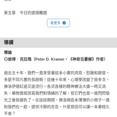
第五章　今日的道德難題
看更多
導讀
導論

◎彼得．克拉瑪（Peter D. Kramer，《神奇百憂解》作者）
過去五十年，我們一直享受著這本小書的洞見、慰藉和啟發。
多麼不同凡響的長跑啊！這幾十年來，心理學改變了很多次。
佛洛伊德紅過又退流行。各式各樣的精神療法大盛一時又消
失。藥物曾經改寫我們對情緒的了解，但它們也是一度閃閃發
光之後就褪色了。在這段期間，佛洛姆這本薄薄的小冊子一直
和我們在一起，提供冷靜的忠告。什麼原因可以讓一本書經久
不衰？
