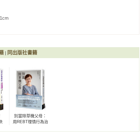
子的同時，也療癒了焦慮的自己。

金會副執行長

             
社會工作碩士、上海交通大學應用心理碩士。

師，二級心理諮詢師。

事，一定有屬於他們的「重要理由」，也往往代表著他們正需要
長的我，時常發揮著鼓勵與提醒的作用。當我能放下成人的眼
在臺灣從事一線青少年心理輔導、家庭治療十餘年，後在滬臺兩地
時，能幫助我回想青少年的自己，重新認識現代流行文化，而成
作十年。曾出版數本心理健康領域的圖書，致力於推動家庭教育與
籍
同出版社書籍
|
與輔導學系退休教授

點解決（SFBT）教養法教你解鎖溝通雷區，為孩子賦能》

養子女時，經常掛在嘴邊的一句話。這句話的背後，往往蘊含著
心，甚至是不安與放不下。然而，這句看似再平常不過的叮嚀，
子的成長設下框架與限制。期待家長們透過閱讀本書，能更理解
效的語言與孩子對話，讓關心真正被聽見，讓「為你好」不只是
社會工作學碩士。

的力量。

師，二級心理諮詢師。

授

社會工作碩士教育中心主任、教授，兼任中國社會工作教育協會社
你
別當除草機父母：
決
用REBT理情行為治
爭焦慮下，常不自覺成為家中「掃興」的指揮家。但教育不是填
書長、社會工作倫理專業委員會副主任、世界宣明會—中國董事、
法教
療的ABCDE走出焦
服務聯合會副會長等。

供了極具溫度的「賦能」方法論，教您如何將「修正缺點」轉為
區，
慮，教出未來世界
法，我們能學會創造陽光與水分，喚醒孩子內在的力量，讓親子
最能生存的孩子