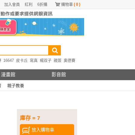
加入會員
紅利
6折購
購物車
(
0
)
野
16647
皮卡丘
寫真
楊双子
親簽
奧德賽
漫畫館
影音館
習
親子教養
庫存 = 7
放入購物車