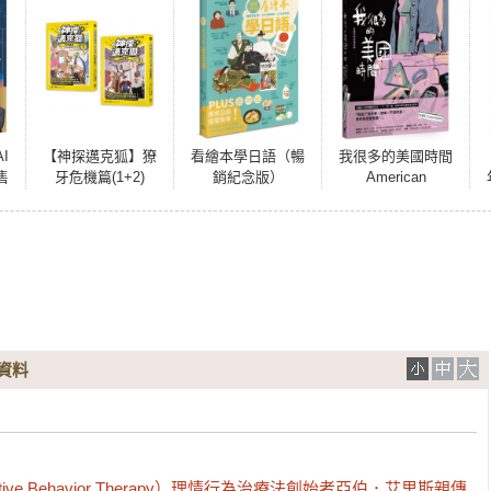
I
【神探邁克狐】獠
看繪本學日語（暢
我很多的美國時間
售
牙危機篇(1+2)
銷紀念版）
American
6
Overtime：水晶孔
0大
的生活日誌
行動
資料
otive Behavior Therapy）理情行為治療法創始者亞伯．艾里斯親傳