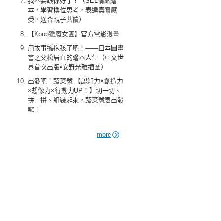
我不要跟你好了！（SEL情緒繪
本，學習換位思考，表達真實感
受，適合親子共讀）
【Kpop獵魔女團】官方電影漫畫
用故事擁抱孩子吧！——日本圖畫
書之父松居直的繪本人生（中文世
界首次出版•安野光雅插圖）
出發吧！蔬菜號 【認知力×創造力
×想像力×行動力UP！】切一切、
拼一拼、組裝起來，蔬菜號要出發
囉！
more