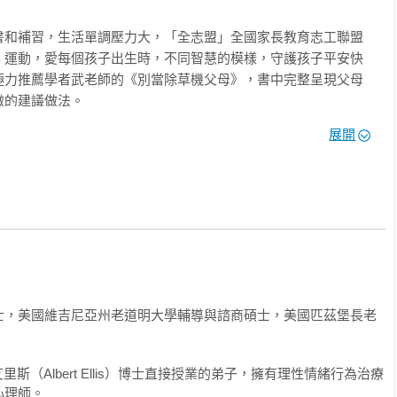
麼用」、「書是為你自己讀的」、「快去睡覺不要熬夜」、「這件
書和補習，生活單調壓力大，「全志盟」全國家長教育志工聯盟
…

」運動，愛每個孩子出生時，不同智慧的模樣，守護孩子平安快
與焦慮是什麼？

極力推薦學者武老師的《別當除草機父母》，書中完整呈現父母
聽到的真實感受是什麼？

的建議做法。

吳福濱

展開
我們關心孩子的冷暖，卻總說「穿這麼少，感冒了怎麼辦」；我們
業，別再拖了」。爸媽的愛，溫暖而瑣碎，卻也常常讓孩子感到窒
療法」，成為許多助人作者在實務工作的利器，特別是充分運用
題上，這本《別當除草機父母》的出版，不僅能帶給許多父母在
心中的疑惑，並強調親子互動的情緒處理及方法的運用。

我們希望孩子成功，卻總說「遊戲能當飯吃嗎」；我們渴望孩子堅
爸媽的愛，深沉而厚重，卻也常常讓孩子感到不被理解。

：我們為孩子傾盡心血，卻在孩子反復犯錯時，忍不住說「我講過
，卻在成績不佳時，流露出「我看你也就這樣了」的失望。爸媽的
、《SEL社會情緒學習力》作者

士，美國維吉尼亞州老道明大學輔導與諮商碩士，美國匹茲堡長老
棄。

中心執行長

副教授、理情行為心理治療師暨國際督導訓練師

過程中，最常自親近的媽媽爸爸接受到的三種「負面溝通模式」，
里斯（Albert Ellis）博士直接授業的弟子，擁有理性情緒行為治療
副執行長

理師。

來最深的傷害？ 
