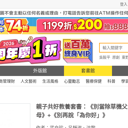
登入
吳毅平
原創
東
原創
Rewire
外版館
套書館
商管理財
人文藝術
生活風格
心靈勵志
醫療保健
科普
學
親子共好教養套書：《別當除草機父
母》+《別再說「為你好」》
作者：
武自珍
、
呂靜淑
、
沈黎