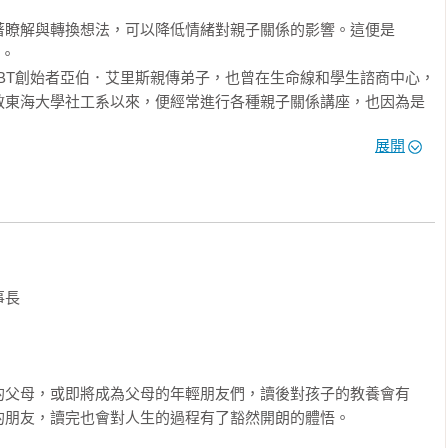
著瞭解與轉換想法，可以降低情緒對親子關係的影響。這便是
。

BT創始者亞伯．艾里斯親傳弟子，也曾在生命線和學生諮商中心，
教東海大學社工系以來，便經常進行各種親子關係講座，也因為是
親子案例。因為師承艾里斯，所以她將REBT應用於親子關係上，
展開
張關係，成效卓著。本書便是她多年來實務經驗集結，書中有豐富
子教養書。

個最容易引爆親子衝突的雷區

們的行為語言、理解他們的需求

長　

他

相信、提問、賦能。停止研究問題，轉而構建解決方案。它相信，每
的父母，或即將成為父母的年輕朋友們，讀後對孩子的教養會有
父母的任務不是用「問題」（你為什麼不如別人）去質疑孩子，而
朋友，讀完也會對人生的過程有了豁然開朗的體悟。

在的能量。
