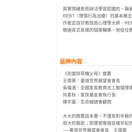
其實情緒是有辦法學習認識的。藉
REBT（理情行為治療）的基本概念
作者武自珍教授是心理學大師、RE
做過各式各樣的個案輔導。她從任
諮商心理師，她也輔導過各式各樣的
用以解除親子的各式焦慮情緒與緊
案例與理論闡釋，是專業又實用的親
延伸內容
《別再說「為你好」》

焦點解決魔法三步驟，帶你走過32
《別當除草機父母》推薦

王偉華｜臺灣世界展望會會長　

不是孩子講不聽，是我們沒有看懂他
吳福濱｜全國家長教育志工聯盟理事
我們希望孩子懂事，孩子希望我們懂
何素秋｜家扶基金會執行長　

不嘮叨也不掃興的親子溝通聖經

陳宇嘉｜生命線總會顧問　

焦點解決（SFBT）的核心理念是
大大的推薦這本書，不僅是對年輕
個人都擁有變好的資源和力量。而
很大的幫助；即便是像我這樣年紀的
是用「提問」這把鑰匙，去開啟他內
──臺灣世界展望會會長　王偉華
