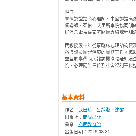
許維素｜臺灣師範大學教育心理與輔
陳毓文｜臺灣大學社會工作學系教授
現任：

引發親子衝突的溝通，都源於一個
曾華源｜東海大學社會工作學系退休
臺灣認證諮商心理師、中國認證高
憤怒或無力感控制時，便無法再看見
黃贇瑾｜景美女中前校長、108年度
督導師、亞伯．艾里斯學院協同訓
子之前，先看見並安撫我們自己。
好消息電視臺家庭關懷專線課程訓練
那個最安全的錨。
在多年的青少年服務現場，我看過
解」的困境中。這本書是解開親子僵
武教授數十年從事臨床心理諮詢實
放下「問題糾察」的焦慮，轉而去
案協談及團體治療的實務工作。協助
的實戰指南，讓您將衝突轉化為理
並且於臺灣兩大諮詢機構張老師及
院、心理衛生單位及社會福利單位進
走向「去愛而理解」的途徑。

──吳易峰｜財團法人臺北市基督教
曾任：

東海大學學務長、東海大學社會工
在書中，兩位作者一步步地教導現
主任、東海大學幸福家庭推廣暨研
溝通模式，說出鼓勵瞭解的話，學
基本資料
會務顧問、全國生命線會務顧問、臺
恕、有擁抱的華人「心」關係，找到
──武自珍｜東海大學社會工作學系
作者：
武自珍
、
呂靜淑
、
沈黎
相關著作：《你不是愛錯人，是想錯
出版社：
商周出版
的迷思》《別當除草機父母：用RE
我深信每位父母都渴望愛孩子，卻
書系：
商周教育館
子》

意圖，並提供具體的轉化技巧。您
出版日期：2026-03-31
