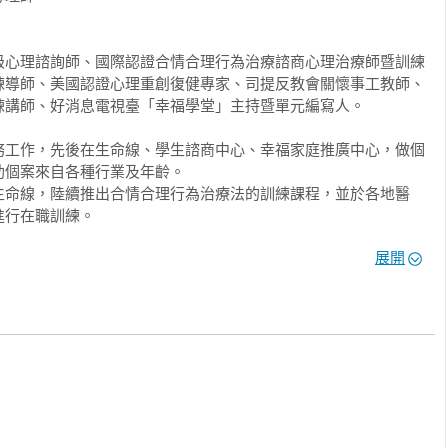
導學系退休教授



共同的起點——我們自己的情緒被點燃了。當我們被焦慮、失望、
教授

級心理諮詢師、國際認證合情合理行為治療諮商心理治療師暨訓練
孩子，只能看見問題。而焦點解決（SFBT）引導我們，在回應孩
教育部校長領導卓越獎

練導師、美國認證心理重創復健專家、司提反教會關懷事工教師、
只有當父母自己是平靜的、理性的，才有可能成為孩子情緒風暴中
講師、好消息電視臺「幸福學堂」主持暨單元編寫人。

太多孩子因父母「愛之深責之切」而緊閉心門，處在「因愛而誤
局的溫暖鑰匙，作者運用焦點解決（SFBT）的智慧，引導父母
務工作，先後在生命線、學生諮商中心、幸福家庭推廣中心，做個
聽懂孩子行為背後的渴望。這是一本能助您讀懂孩子「話外音」
個案來自各種行業及年齡。

解，與孩子從對立走向同盟，讓愛在對話中重新流動，指引我們
生命線，陸續推出合情合理行為治療法的訓練課程，並於各地醫
行在職訓練。

勵友中心執行長

展開
作系系主任、臺灣東海大學社工系副教授、東海大學學生諮商中心
代愛孩子的父母們，如何在不同的情況下，打破華人原生家庭的
究中心主任、臺中市生命線主任、臺灣世界展望會董事、家扶中心
習表達「真有之情」。華人的下一代終於有機會擁有溫度、有饒
中市自閉症家長協會顧問、第一屆華人心理諮詢師協會理事。

「真愛」而不是「真愛找麻煩」的親子關係了。

退休副教授、理情行為心理治療師暨國際督導訓練師

愛：運用REBT（理情行為療法），從執著到覺察，解開親密關係
BT理情行為治療的ABCDE走出焦慮，教出未來世界最能生存的孩
常受困於無效的溝通。這本書帶我們看見了父母嘮叨背後的正面
不必做完美的父母，只需掌握焦點解決的智慧。這是一本為家庭