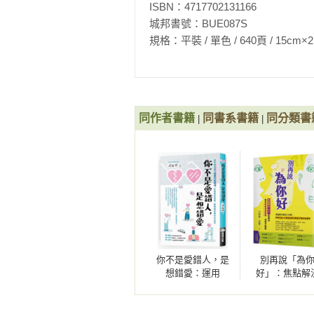
「鬆綁」的暖心之作，助您在賦能孩
呂靜淑 
ISBN：4717702131166

──侯雯琪｜天主教善牧社會福利基
城邦書號：BUE087S

《別再說「為你好」》作者

規格：平裝 / 單色 / 640頁 / 15cm×21cm   
東海大學社會工作學博士、東吳大學
社會工作師、中國心理學會註冊心理
焦點解決取向認為：小孩做「錯」
「學習」什麼。這段話對於身為家
現任教於南通大學社會工作系。曾
光，嘗試理解小孩的「重要理由」
從事心理諮詢與社會工作的督導工
為親子溝通的開端。

同作者書籍
青少年正面成長。

同書系書籍
同分類書
|
|
──許維素｜臺灣師範大學教育心理
相關著作：《別再說「為你好」：焦
「都是為了你好」是許多父母在教
深切的關心與不捨，也可能出自擔
沈黎 
若反覆出現，卻可能在無意間為孩
《別再說「為你好」》作者

孩子的感受，學習如何用溫柔而有
東海大學社會工作學博士、香港大學
出於愛，更成為真正能支持孩子成長
社會工作師、中國心理學會註冊心理
──陳毓文｜臺灣大學社會工作學系教
現為南京理工大學社會學系主任、
你不是愛錯人，是
別再說「為
想錯愛：運用
好」：焦點解
身為教育工作者，我深知家長在競
會工作督導專業委員會副主任兼秘
REBT（理情行為療
（SFBT）教養
上海焦點解決中心主任、南京市志願
滿水桶，而是點燃火焰。這本書提
法），從執著到覺
你解鎖溝通雷
「建構優勢」。透過書中的語言魔
察，解開親密關係
為孩子賦能