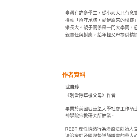
「作業寫完了嗎」、「學這個有什
臺灣有許多學生，從小到大只有念
事聽爸媽的」、「我都是為你好」…
推動「遵守承諾，愛伊原來的模樣
爸媽這些嘮叨、掃興、嘆氣背後的愛
樂長大。親子關係是一門大學問，
爸媽無意中脫口而出的這些話，孩子
親責任與對應，給年輕父母提供精緻
──全國家長教育志工聯盟理事長　
爸媽的愛是無孔不入的「嘮叨」：
期盼孩子成才，卻總說「快去寫作
武老師數十年前引進「理情行為治
息。

在現代父母操煩不斷的親子關係議
生活上最直接的引導，還能化解許多
作者資料
爸媽的愛是理性冷靜的「掃興」：
──家扶基金會執行長　何素秋

強，卻總說「這點小事，做什麼」。
武自珍 
《別再說「為你好」》推薦

《別當除草機父母》作者

爸媽的愛是恨鐵不成鋼的「歎氣」
多少遍了」；我們為孩子描繪未來
曲智鑛｜陶璽特殊教育工作室創辦人
畢業於美國匹茲堡大學社會工作碩
愛充滿期許，卻也常讓孩子感到被放
吳易峰｜財團法人臺北市基督教勵友
神學院宗教研究所肄業。

武自珍｜東海大學社會工作學系退休
嘮叨、掃興、歎氣——是孩子成長
REBT 理性情緒行為治療法創始人艾
侯雯琪｜天主教善牧社會福利基金會
法治療師及國際督導師證書的華人心
為何這些源於最真誠的愛，卻常常帶