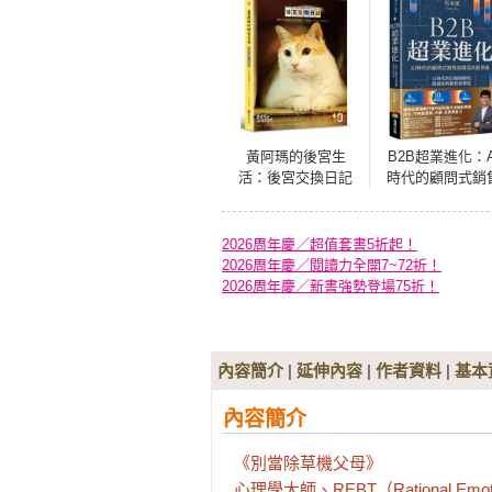
黃阿瑪的後宮生
B2B超業進化：A
活：後宮交換日記
時代的顧問式銷
【十週年紀念版】
與價值共創思維（
套實戰方法 × 1
成交心法 × 5項
2026周年慶／超值套書5折起！
指引）
2026周年慶／閱讀力全開7~72折！
2026周年慶／新書強勢登場75折！
內容簡介
|
延伸內容
|
作者資料
|
基本
內容簡介
《別當除草機父母》

心理學大師、REBT（Rational Em