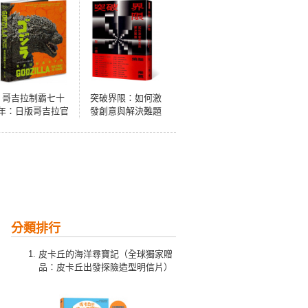
哥吉拉制霸七十
突破界限：如何激
年：日版哥吉拉官
發創意與解決難題
方圖像史【隨書贈
全書封橫幅海報】
分類排行
皮卡丘的海洋尋寶記（全球獨家贈
品：皮卡丘出發探險造型明信片）