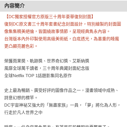
內容簡介
【DC獨家授權官方原版三十周年豪華復刻封面】

復刻DC原文書三十周年套書紀念封面設計，特別繪製的封面圖
像集集精美絕倫，皆圍繞故事情節，呈現經典雋永內容。

台灣版本內外印製使用高級美術紙，白底透光，為墨重的睡魔
更凸顯亮麗色彩。
榮獲雨果奬、軌跡獎、世界奇幻獎、艾斯納獎

風靡全球萬千讀者，三十周年典藏封面紀念版

全球Netflix TOP 1話題影集同名原作

史上最為暢銷、廣受好評的圖像作品之一，漫畫領域中成熟、
詩意幻想的標竿。

DC宇宙神祕又強大的「無盡家族」一員，「夢」將化為人形，
行走於凡人世界之中
