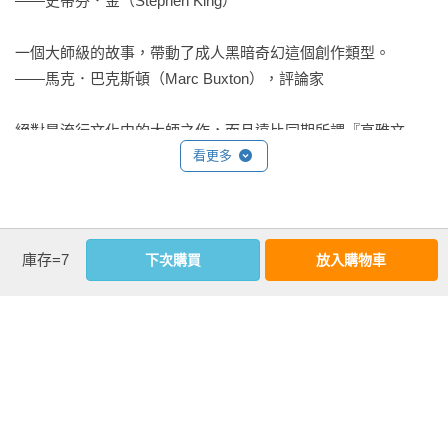
——史蒂芬．金（Stephen King）

一個大師級的故事，帶動了成人黑暗奇幻這個創作類型。

——馬克．巴克斯頓（Marc Buxton），評論家

絕對是流行文化中的大師之作，而且遠比同期所謂『高雅文
化』產出的任何東西都要更勇敢、更有智慧也更富意義。

看更多
——米開爾．吉爾莫（Mikal Gilmore），作家及音樂記者

尼爾．蓋曼筆下的這本漫畫鉅作⋯⋯在內容和風格方面都展示
庫存=7
下次購買
放入購物車
了漫畫作為媒介的龐大表現力。

作者資料
——《出版者週刊》（Publishers Weekly）

尼爾．蓋曼（Neil Gaiman） 
蓋曼靈秀的散文因為書中維妙維肖的插畫而得以昇華⋯⋯無疑
將漫畫插畫作為一種精緻藝術推向極致。

英國當代奇幻文學大師。國際著名的漫畫傑作《睡魔》的主創
——《軌跡》雜誌（Locus）

和編劇，該漫畫在第19期〈仲夏夜之夢〉（Midsummer Night’s 
Dream）於199l年獲得世界奇幻獎的最佳短篇小說，同時也是獲
在他那部黑暗、反傳統又大獲成功的DC奇幻漫畫「睡魔」系列