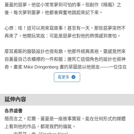
蓋曼的惡夢。他從小常常夢到可怕的事，但創作《睡魔》之
後，每次夢到噩夢，他都會興奮地跳起來記下來。

心想：哇！這可以用來寫故事！甚至有一天，那些惡夢突然不
再來了，他開玩笑說：可能是惡夢也對他的熱情感到害怕。

摩耳甫斯的服裝設計也很有趣，他那件經典黑袍，靈感竟然來
自蓋曼自己衣櫃裡的一件和服；連死亡這個角色的設計也很神
奇，畫家 Mike Dringenberg 畫的草圖是以他朋友——一位住在
鹽湖城的歌德女孩為原型，對方完全不知道自己被畫進漫畫
看更多
裡，三年後才意外發現自己是死亡本人。

而《睡魔》初期其實是跟 DC 超級英雄世界有連動的，像是約
延伸內容
翰．康斯坦丁、火星獵人都曾登場，但蓋曼後來受不了別人改
各界盛譽
動角色背景，於是決定讓《睡魔》脫離共享宇宙，只專注於自
簡而言之，尼爾．蓋曼是一座故事寶窟，能在任何形式的媒體
己的神話與文學系統，結果反而成就了這部作品的獨立與深
上看到他的作品，都是我們的福氣。

度。