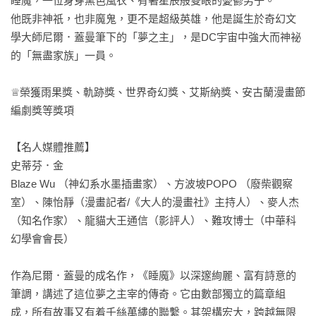
睡魔，一位身穿黑色風衣、有著星辰般雙眼的憂鬱男子。

他既非神祇，也非魔鬼，更不是超級英雄，他是誕生於奇幻文
學大師尼爾．蓋曼筆下的「夢之主」，是DC宇宙中強大而神祕
的「無盡家族」一員。

♕榮獲雨果獎、軌跡獎、世界奇幻獎、艾斯納獎、安古蘭漫畫節
編劇獎等獎項

【名人媒體推薦】

史蒂芬．金

Blaze Wu （神幻系水墨插畫家）、方波坡POPO （廢柴觀察
室）、陳怡靜（漫畫記者/《大人的漫畫社》主持人）、麥人杰
（知名作家）、龍貓大王通信（影評人）、難攻博士（中華科
幻學會會長）

作為尼爾．蓋曼的成名作，《睡魔》以深邃絢麗、富有詩意的
筆調，講述了這位夢之主宰的傳奇。它由數部獨立的篇章組
成，所有故事又有着千絲萬縷的聯繫。其架構宏大，跨越無限