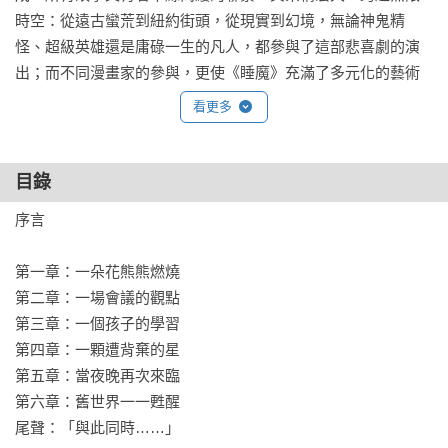
時空：從遠古蠻荒到紐約街頭，從現實到幻境，無論神鬼精
怪、超級英雄還是庸碌一生的凡人，都參與了這部悲喜劇的演
出；而不同漫畫家的參與，更使《睡魔》充滿了多元化的藝術
風格，畫面語言如夢境般多姿多彩。

看更多
【故事介紹】

《睡魔特典一：序曲》

目錄
本集讓蓋曼筆下引人入勝的睡魔史詩成為一個完整的圓環，既
序言

是深具開創性的《睡魔》系列連載的序幕，也是故事的最終樂
章。備受讚譽的藝術家 J．H．威廉斯三世以瑰麗絕美的畫面，
第一章：一朵花熊熊燃燒

引領讀者踏上夢之王驚心動魄的旅程。夢之王將橫越宇宙，更
第二章：一場會議的觀點

進入超脫時空的領域，只為完成一項攸關寰宇前程的任務——
第三章：一個孩子的學習

阻止現實全盤崩解。
第四章：一顆遭背棄的星

第五章：當夜晚再次來臨

第六章：舊世界一一甦醒

尾聲：「與此同時……」
