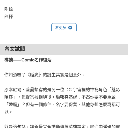
附錄

註釋
看更多
內文試閱
導讀——Comic名作復活
你知道嗎？《睡魔》的誕生其實是個意外。

原本尼爾．蓋曼想寫的是另一位 DC 宇宙裡的神祕角色「魅影
陌客」，但提案被拒絕後，編輯突然說：不然你要不要重啟
「睡魔」？但有一個條件，名字要保留，其他你想怎麼寫都可
以。

就是這句話，讓蓋曼完全拋棄傳統英雄設定，腦海中浮現的畫