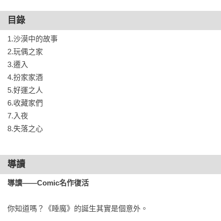
目錄
——✴✴✴——

1.沙漠中的故事

【名人媒體推薦】

2.玩偶之家

史蒂芬．金

3.遷入

Blaze Wu （神幻系水墨插畫家）、方波坡POPO （廢柴觀察
4.扮家家酒

室）、

5.好運之人

陳怡靜（漫畫記者/《大人的漫畫社》主持人）、麥人杰（知名
6.收藏家們

作家）、

7.入夜

龍貓大王通信（影評人）、難攻博士（中華科幻學會會長）

8.失落之心
——✴✴✴——

導讀
作為尼爾．蓋曼的成名作，《睡魔》以深邃絢麗、富有詩意的
導讀——Comic名作復活
筆調，講述了這位夢之主宰的傳奇。它由數部獨立的篇章組
成，

你知道嗎？《睡魔》的誕生其實是個意外。

所有故事又有着千絲萬縷的聯繫。其架構宏大，跨越無限時