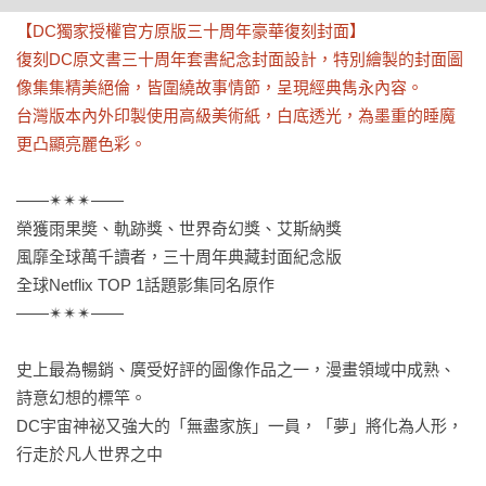
【DC獨家授權官方原版三十周年豪華復刻封面】

復刻DC原文書三十周年套書紀念封面設計，特別繪製的封面圖
像集集精美絕倫，皆圍繞故事情節，呈現經典雋永內容。

台灣版本內外印製使用高級美術紙，白底透光，為墨重的睡魔
更凸顯亮麗色彩。
——✴✴✴——

榮獲雨果奬、軌跡獎、世界奇幻獎、艾斯納獎

風靡全球萬千讀者，三十周年典藏封面紀念版

全球Netflix TOP 1話題影集同名原作

——✴✴✴——

史上最為暢銷、廣受好評的圖像作品之一，漫畫領域中成熟、
詩意幻想的標竿。

DC宇宙神祕又強大的「無盡家族」一員，「夢」將化為人形，
行走於凡人世界之中
