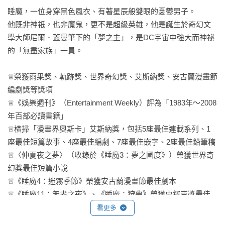
睡魔，一位身穿黑色風衣、有著星辰般雙眼的憂鬱男子。

他既非神祇，也非魔鬼，更不是超級英雄，他是誕生於奇幻文
學大師尼爾．蓋曼筆下的「夢之主」，是DC宇宙中強大而神祕
的「無盡家族」一員。

♕榮獲雨果獎、軌跡獎、世界奇幻獎、艾斯納獎、安古蘭漫畫節
編劇獎等獎項

♕《娛樂週刊》（Entertainment Weekly）評為「1983年～2008
年百部必讀書籍」

♕橫掃「漫畫界奧斯卡」艾斯納獎，包括5座最佳連載系列、1
座最佳短篇故事、4座最佳編劇、7座最佳嵌字、2座最佳鉛筆稿

♕〈仲夏夜之夢〉（收錄於《睡魔3：夢之國度》）榮獲世界奇
幻獎最佳短篇小說

♕《睡魔4：迷霧季節》榮獲安古蘭漫畫節最佳劇本

♕《睡魔11：無盡之夜》、《睡魔：狩夢》榮獲史鐸克獎最佳
圖像敘事

看更多
♕《睡魔：序曲》榮獲雨果獎最佳圖像故事
