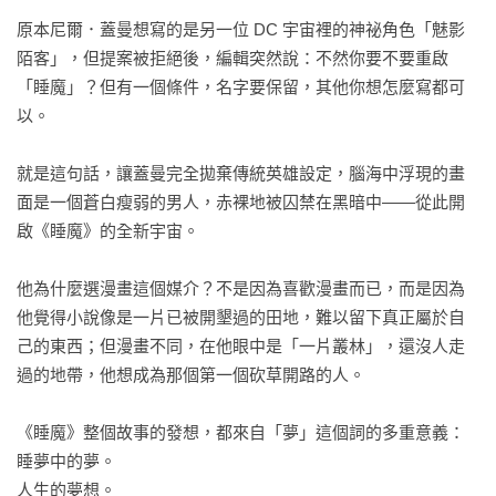
空：從遠古蠻荒到紐約街頭，從現實到幻境，無論神鬼精怪、
原本尼爾．蓋曼想寫的是另一位 DC 宇宙裡的神祕角色「魅影
超級英雄還是庸碌一生的凡人，都參與了這部悲喜劇的演出；

陌客」，但提案被拒絕後，編輯突然說：不然你要不要重啟
而不同漫畫家的參與，更使《睡魔》充滿了多元化的藝術風
「睡魔」？但有一個條件，名字要保留，其他你想怎麼寫都可
格，畫面語言如夢境般多姿多彩。

以。

——✴✴✴——

就是這句話，讓蓋曼完全拋棄傳統英雄設定，腦海中浮現的畫
面是一個蒼白瘦弱的男人，赤裸地被囚禁在黑暗中——從此開
【各界盛譽】

啟《睡魔》的全新宇宙。

★簡而言之，尼爾．蓋曼是一座故事寶窟，能在任何形式的媒
體上看到他的作品，都是我們的福氣。——史蒂芬．金
他為什麼選漫畫這個媒介？不是因為喜歡漫畫而已，而是因為
（Stephen King）

他覺得小說像是一片已被開墾過的田地，難以留下真正屬於自
★一個大師級的故事，引領了成人黑暗奇幻這個創作類型。
己的東西；但漫畫不同，在他眼中是「一片叢林」，還沒人走
——馬克．巴克斯頓（Marc Buxton），評論家

過的地帶，他想成為那個第一個砍草開路的人。

★絕對是流行文化中的大師之作，遠比同期所謂「高雅文化」
產出的任何東西都要更勇敢、更有智慧也更富意義。——米開
《睡魔》整個故事的發想，都來自「夢」這個詞的多重意義：

爾．吉爾莫（Mikal Gilmore），作家及音樂記者

睡夢中的夢。

★尼爾．蓋曼筆下的這本漫畫鉅作⋯⋯在內容和風格方面都展
人生的夢想。
