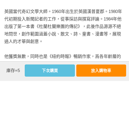
翰．康斯坦丁、火星獵人都曾登場，但蓋曼後來受不了別人改
★錯綜交織、層層堆疊的故事，融合民間傳說、神話、宗教、
英國當代奇幻文學大師。1960年出生於英國漢普夏郡。1980年
動角色背景，於是決定讓《睡魔》脫離共享宇宙，只專注於自
現代街頭故事，以及一種帶著諷刺意味的幽默感。——《今日
代初期投入新聞記者的工作，從事採訪與撰寫評論。1984年他
己的神話與文學系統，結果反而成就了這部作品的獨立與深
美國》（USA Today）

出版了第一本書《杜蘭杜蘭樂團的傳記》，此後作品源源不絕
度。
★深具開拓性之作。——《多倫多星報》（Toronto Star）

地問世，創作範圍涵蓋小說、散文、詩、童書、漫畫等，展現
★假若《睡魔》不是本世紀最偉大的漫畫，那它也好到應該用
過人的才華與創意。

那個標準來看待。——《獨立報》（The Independent）

★主流成人漫畫的藝術巔峰；形上學、神話與搖滾式瘋狂的正
他獲獎無數，同時也是《紐約時報》暢銷作家，爲各年齡層的
面衝撞。——《新音樂快遞》（New Musical Express）

人創作了短篇小說、影片和圖像小說。曾多次獲得雨果獎、星
★無庸置疑，是主流漫畫產業有史以來最出色的寫作。——
庫存=5
下次購買
放入購物車
雲獎、軌跡獎、「漫畫界奧斯卡」艾斯納獎等大獎，名列《文
《聖路易郵訊報》（St. Louis Dispatch）

學傳記辭典》當代十大後現代作家。

★你將在這些書頁中感受到真實的情感、驚豔的畫作⋯⋯堪稱
圖像小說所能帶來最豐富且令人滿足的閱讀體驗。——《英倫
備受讚譽的作品《第十四道門》曾榮獲史鐸克獎、星雲獎、藍
線上》（UK Online）

帶獎以及多項年度推薦好書的肯定；暢銷作品《墓園裡的男
★不負長期讀者的高度期待，並以跨越千禧年後的風格多樣性
孩》獲雨果獎、星雲獎，更榮獲美國文壇最高榮譽的紐伯瑞大
帶來無限驚喜。——《村聲》（The Village Voice）

獎以及卡內基獎；《美國眾神》榮獲了雨果獎、星雲獎、史鐸
克獎和軌跡獎；《星塵》並獲選為美國圖書館協會亞歷克斯獎
——✴✴✴——
