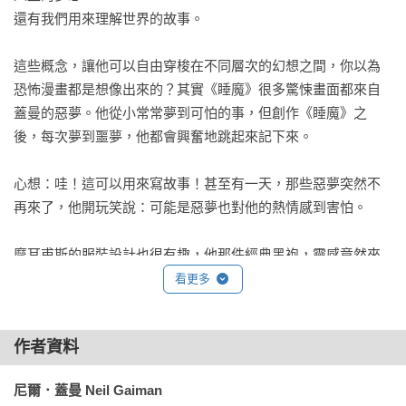
示了漫畫作為媒介的龐大表現力。——《出版者週刊》
還有我們用來理解世界的故事。

（Publishers Weekly）

★蓋曼靈秀的散文因為書中維妙維肖的插畫而得以昇華⋯⋯無
這些概念，讓他可以自由穿梭在不同層次的幻想之間，你以為
疑將漫畫插畫作為一種精緻藝術推向極致。——《軌跡》雜誌
恐怖漫畫都是想像出來的？其實《睡魔》很多驚悚畫面都來自
（Locus）

蓋曼的惡夢。他從小常常夢到可怕的事，但創作《睡魔》之
★在黑暗深沉、離經叛道又一鳴驚人的DC奇幻漫畫「睡魔」系
後，每次夢到噩夢，他都會興奮地跳起來記下來。

列中，蓋曼創造出一座新的萬神殿，從死亡到譫妄再到夢，這
些不朽者皆以相同的字母D開頭⋯⋯

心想：哇！這可以用來寫故事！甚至有一天，那些惡夢突然不
他筆下的漫畫作品極富文學性，充滿弦外之音、幽默感、脫韁
再來了，他開玩笑說：可能是惡夢也對他的熱情感到害怕。

的原型角色，以及恰到好處的偏執與異常。蓋曼是極少數被評
論界視為已經超越漫畫類型、開創出全新生命力的漫畫編劇之
摩耳甫斯的服裝設計也很有趣，他那件經典黑袍，靈感竟然來
一。——《舊金山觀察家報》（San Francisco Examiner）

自蓋曼自己衣櫃裡的一件和服；連死亡這個角色的設計也很神
看更多
★嚴選圖像小說收藏必備。——《圖書館月刊》（Library 
奇，畫家 Mike Dringenberg 畫的草圖是以他朋友——一位住在
Journal）

鹽湖城的歌德女孩為原型，對方完全不知道自己被畫進漫畫
★視野宏大如宇宙，情感卻出奇地貼近人心。——《娛樂週
作者資料
裡，三年後才意外發現自己是死亡本人。

刊》（Entertainment Weekly）

★漫畫史上最偉大的史詩之作。——《洛杉磯時報雜誌》（Los 
尼爾．蓋曼 Neil Gaiman
而《睡魔》初期其實是跟 DC 超級英雄世界有連動的，像是約
Angeles Times Magazine）
