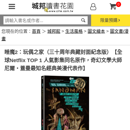
0
限量預購
您現在的位置：
首頁
＞
城邦館
>
生活風格
>
圖文繪本
>
圖文書/漫
畫
睡魔2：玩偶之家（三十周年典藏封面紀念版）【全
球Netflix TOP 1 人氣影集同名原作，奇幻文學大師
尼爾‧蓋曼最知名經典美漫代表作】