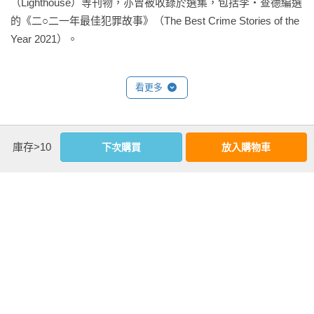
（Lighthouse）等刊物，亦曾被收錄於選集，包括李‧查德編選
她遞給他起司拼盤（他則態度冷淡地站在門口，顯然不想要她
黃羅（推理評論家）：

的《二○二一年最佳犯罪故事》（The Best Crime Stories of the 
進來），他謝過她，接著表示希望她能幫個忙，「奧莉芙，今
「一九三六年、倫敦、慘死、房門上鎖、泥地不見腳印、探
Year 2021）。
晚等會兒我要接待一名訪客，他可能會直接從前門進來。所
長、魔術師……在書中看到這些元素或符碼時，幾乎可以斷定
以，他到的時候我不希望妳被他嚇到。就直接讓他進屋，引導
這就是古典黃金時期的密室推理小說。然而有趣的是，《死亡
他到書房就好。」

與奇術師》並非二十世紀的產物，卻是一部問世於二十一世紀
看更多
的新銳作品，它究竟是復刻版，還是以現代觀點重新詮釋的謀
「先生，您不希望我親自帶他嗎？」

殺技藝？欲知真相，請務必詳讀本書。」

基本資料
庫存>10
下次購買
放入購物車
「不希望，」這個指示清楚而明確─安瑟莫．瑞斯很少這樣對她
薛西斯（小說家）：

作者：
湯姆‧米德(Tom Mead)
說話。「直接讓他進來，告訴他去哪裡找我，然後妳就上床睡
「魔術最有魅力之處，正在於它並非魔法－－這與推理小說的
出版社：
臉譜
覺。」

本質是一致的。成功密室殺人的關鍵，絕不在作家想出超越人
城邦書號：FR6614

智的終極詭計，而在他那能將觀眾牢牢玩弄於股掌之間的舞台
ISBN：9786263156166

奧莉芙張嘴想問另一個問題，但是瑞斯已帶著起司拼盤退回
表演魅力！魔術師打一個響指，拋一個媚眼，都可能帶有邪惡
出版日期：2025-04-01

去，當著她的面把門關上，鎖喀的一聲卡回原位。她有些不
目的。小心了，本作正是這樣愉快的欺瞞之作，紮實的邏輯推
譯者：
林零
快，回到了廚房。

演、經典的錯覺遊戲，再加上眼花撩亂的魔術表演與心理分
書系：
臉譜小說選
析。在我們看了那麼多警官腳踏實地抓連環殺手的故事之後，
規格：膠裝 / 單色 / 304頁 / 14.8cm×21cm                
兩小時後─精準地在十一點鐘─討厭的秋雨開始打在窗上。奧莉
是時候來點純粹的邏輯緝凶了！」
