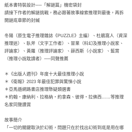
紙本書特裝設計──「解謎篇」機密袋封

請接下作者的解謎挑戰，務必跟著故事線索推理到最後，再拆
開謎底章節的封緘

冬陽（原生電子推理雜誌《PUZZLE》主編）、杜鵑窩人（資深
推理迷）、臥斧（文字工作者）、冒業（科幻及推理小說家、
評論家）、黃羅（推理評論家）、薛西斯（小說家）、藍霄
（推理小說耽讀者）──同聲推薦

＊《出版人週刊》年度十大最佳推理小說

＊《衛報》2023 年最佳犯罪與驚悚小說

＊亞馬遜網路書店推理懸疑類選書

＊約翰‧康納利、拉格納‧約拿森、彼得‧拉佛西……等推理
名家同聲讚賞

故事簡介

「一切的關鍵取決於幻術，問題只在於找出幻術到底是用在哪