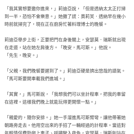
各自都有動機，想要除掉這位以驚世駭俗方式詮釋人們思想與
「我其實想要邀你進來，」莉迪亞說，「但是透納太太正打掃
意識的精神分析學者。更詭異的是，他往昔發表的病例研究
到一半，恐怕不會樂意。」她撒了謊：奧莉芙．透納早在幾小
中，竟也曾有一位受妄想症所苦的病人在診療期間不幸死亡，
時前就掃完了，現在正在廚房忙著料理博士的晚餐。

死狀就與如今的博士一模一樣。

莉迪亞舉步上街，正要把門在身後關上，安瑟莫．瑞斯就出現
三名病人的嫌疑尚未排除時，他們周遭也接連發生了案外案：
在走道，站在她左肩後方。「晚安，馬可斯。」他說。

女演員被控竊取劇院導演收藏的名畫，小說家遭人跟蹤，提琴
「先生，晚安。」

手住的公寓則有門僮命喪電梯內。這些風波是連續犯罪，或是
誤導密室謀殺案調查方向的煙霧彈？殺害瑞斯博士的凶手究竟
「父親，我們晚餐要遲到了。」莉迪亞硬是擠出悠哉的語氣。
想要隱瞞什麼、又或奪取什麼？又是如何像魔術般不留痕跡離
「馬可斯要開車載我們進城。」

開封閉的殺人現場……？

「其實，」馬可斯說，「我想我們可以坐計程車，把我的車留
佳評讚譽

在這裡。這樣我們晚上就能玩得更開懷一點。」

冬陽（原生電子推理雜誌《PUZZLE》主編）：

「親愛的，隨你安排。」她一手溜進馬可斯臂彎，讓他帶著她
「現代新銳作家挑戰古典密室詭計，消失的訪客與凶器、離奇
朝路旁走去。他用空出來的手招了一輛經過的計程車。當這對
的死狀與空間，蘇格蘭場警探求助退役魔術師參與辦案，這肯
年輕情侶費勁爬上車子、呼嘯駛入夜色，安瑟莫．瑞斯則站在
定是要讓本格推理迷熱血沸騰的安排啊！湯姆．米德還設計了