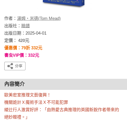
作者：
湯姆‧米德(Tom Mead)
出版社：
臉譜
出版日期：2025-04-01
定價： 420元
優惠價：79折 332元
書虫VIP價：332元
內容簡介
歐美密室推理文藝復興！

機關詭計Ｘ魔術手法Ｘ不可能犯罪

綾辻行人激賞好評：「由熱愛古典推理的英國新銳作者帶來的
絕妙贈禮。」