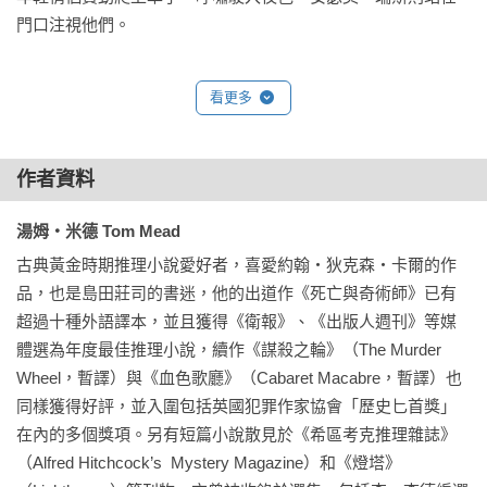
門口注視他們。

更多小彩蛋，約翰．狄克森．卡爾、阿嘉莎．克莉絲蒂等大師
巨匠之名不時出現，就連密室經典作《三口棺材》都被悉心引
兩人一離開視線，瑞斯博士就回到餐廳。他剛剛獨坐在桌前啜
用！各位讀者請擦亮且睜大您的雙眼，事先暖機並全力動員您
看更多
了一些雪利酒。

的灰色腦細胞，能讓日本推理名家綾辻行人激賞、英國犯罪作
「她舉止是不是挺怪裡怪氣？」奧莉芙邊說邊把一盤冒著煙的
家協會鑽石匕首獎得主彼得．拉佛西盛讚、《出版人週刊》選
燉牛肉放在他面前。

入年度十大推理的作品，絕不能錯過！（能讓我在推薦短文中
作者資料
「她可是我女兒，」瑞斯博士說，「妳覺得她的舉止哪會不怪
用上三個驚嘆號的作品，真的不多見啊）」

呢？」他語氣雖然幽默，但其中也有幾分真實。

湯姆‧米德 Tom Mead
冒業（科幻及推理小說家、評論家）：

古典黃金時期推理小說愛好者，喜愛約翰‧狄克森‧卡爾的作
晚上九點，奧莉芙分秒不差端上他的晚餐。那時他已撤退回書
「在歐美近年『黃金時代風格偵探小說』復興運動的參與者當
品，也是島田莊司的書迷，他的出道作《死亡與奇術師》已有
房，而當管家敲響他的門，他則回應：「稍等片刻。」

中，湯姆．米德絕對是將它的精神貫徹得最徹底的新銳作家之
超過十種外語譯本，並且獲得《衛報》、《出版人週刊》等媒
一。《死亡與奇術師》帶領我們重臨一九三六年的倫敦，經歷
體選為年度最佳推理小說，續作《謀殺之輪》（The Murder 
她聽見他費力地下了椅子，拖著腳步朝她走來，接著聽見鑰匙
神秘的夜訪者與三重密室殺人事件，還有『向讀者的挑戰
Wheel，暫譯）與《血色歌廳》（Cabaret Macabre，暫譯）也
在鎖中轉動，沉重的桃花心木門隨之拉開。他稍稍皺著眉，彷
書』。退休魔術師偵探約瑟夫．史貝克更以約翰．狄克森．卡
同樣獲得好評，並入圍包括英國犯罪作家協會「歷史匕首獎」
彿心上有著什麼困擾，但除此之外沒有任何會令她不安的舉
爾在前一年發表的《三口棺材》作為破案手冊，提出全新版本
在內的多個獎項。另有短篇小說散見於《希區考克推理雜誌》
止。

的『密室講義』。無論推理謎解還是復古致敬都誠意滿滿。」

（Alfred Hitchcock’s  Mystery Magazine）和《燈塔》