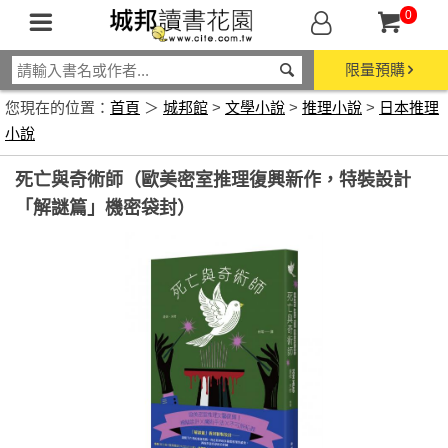
0
限量預購
您現在的位置：
首頁
＞
城邦館
>
文學小說
>
推理小說
>
日本推理
小說
死亡與奇術師（歐美密室推理復興新作，特裝設計
「解謎篇」機密袋封）