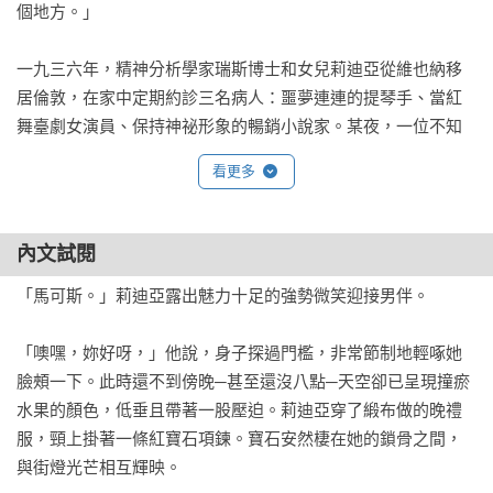
個地方。」

一九三六年，精神分析學家瑞斯博士和女兒莉迪亞從維也納移
居倫敦，在家中定期約診三名病人：噩夢連連的提琴手、當紅
舞臺劇女演員、保持神祕形象的暢銷小說家。某夜，一位不知
名的病人約診結束後，博士竟在書房桌前遭人割喉慘死。房門
看更多
是鎖上的，雖然有落地窗連通庭院，但周圍的泥地在雨天不見
任何腳印，代表案發後便沒有人進出，儼然是一樁密室謀殺
案。

內文試閱
「馬可斯。」莉迪亞露出魅力十足的強勢微笑迎接男伴。

負責本案的警探弗林百思不得其解，於是請來一位出人意料的
幫手──退休魔術師約瑟夫‧史貝特。表演魔術需要對環境與人
「噢嘿，妳好呀，」他說，身子探過門檻，非常節制地輕啄她
都有入微的觀察力，史貝特如今將這身本領改用在解讀人類行
臉頰一下。此時還不到傍晚─甚至還沒八點─天空卻已呈現撞瘀
為上，成為獨具洞見的偵探。

水果的顏色，低垂且帶著一股壓迫。莉迪亞穿了緞布做的晚禮
服，頸上掛著一條紅寶石項鍊。寶石安然棲在她的鎖骨之間，
弗林與史貝特一一查問博士診治過的病人，以及家中的女兒和
與街燈光芒相互輝映。

管家；在那個社會上還對精神疾病諱莫如深的年代，他們似乎