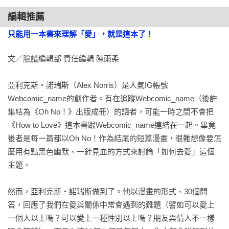
要怎麼在不傷害對方的情況下分手？ 185

這個酷東東的人，總在他搞笑機智的口吻裡又笑又哭的同時，
編輯推薦
我被甩了。現在咧？ 191

感覺非典型的自己被好好承接。

我可以和前任當朋友嗎？？ 195

只能用一本書來理解「愛」，就是這本了！
要怎麼放下？ 201

無論你是否曾進入浪漫關係，還是經歷一切後疲憊迷失，這本
我還會再戀愛嗎？ 207

文／
臉譜
編輯部 責任編輯 陳雨柔

舉重若輕的書，都能以其古怪卻溫暖的方式擁抱你。

──【尼爾喝牛奶】Podcast 共同主持人｜Ｗoffy

後話 214

亞利克斯‧諾瑞斯（Alex Norris）是人氣IG帳號
關於作者 222
Webcomic_name的創作者。有在追蹤Webcomic_name（後許
《How To Love》可以說是戀愛動物的啟蒙之書！

集結為《Oh No！》出版成冊）的讀者，可能一時之間不會把
《How to Love》這本書跟Webcomic_name連結在一起。畢竟
什麼是愛？愛情從哪裡開始？他這麼做是對我有意思嗎？我值
後者是每一篇都以Oh No！作為結尾的短篇漫畫，很難想像要怎
得被愛嗎？會有一個人愛著真實的我嗎？

麼用有點黑色幽默、一針見血的方式來討論「如何去愛」這個
主題。

《How To Love》細膩描繪了身為戀愛動物的種種煩惱！藝術家
以可愛又輕巧的文字，貼近讀者心中的青澀小劇場，帶領我們
然而，亞利克斯‧諾瑞斯做到了。他以漫畫的形式、30個問
一同探索愛情的模樣。

答，回應了我們在愛與關係中常會遇到的難題（譬如可以愛上
一個人以上嗎？可以愛上一種性別以上嗎？朋友與情人不一樣
也許我們都渴望一段真心相待的關係──從相遇的好奇，到相識