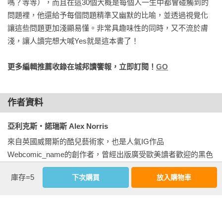
嗎？等等），而且在這30個大概是每個人一生中都會碰觸到的
的喜悅，再到相知相惜的滿足。相愛的本質，是在彼此身上看
問題裡，他還給予每個問題精準又幽默的比喻，並透過視覺化
見珍貴的特質，於是相互吸引，拼湊出更完整的樣子；當然，
讓這些問題更加淺顯易懂。非常具趣味性的同時，又不流於膚
也包含了愛情分開時的孤獨、失落與悲傷。

淺，讓人讀完想大喊Yes就是這本書了！
最終，你會發現，那些尚未被整合的部分，其實都是自己。就
更多編輯推薦收錄在城邦讀饗報，立即訂閱！
GO
讓《How To Love》帶著我們認識一段關係的雛形，體驗愛情中
必經的悸動與驚喜吧！

──【星期三神經 Hump Day Club】Podcast

作者資料
身為開放／多重關係社群的一份子，我們深知要談好一段（或
亞利克斯‧諾瑞斯 Alex Norris
很多段）戀愛，與其努力把自己塞進各種約定俗成的關係框
來自英國威爾斯的酷兒藝術家，也是人氣IG作品
架，不如回歸本心，在生活互動與交流中，一步一腳印走出屬
Webcomic_name的創作者，曾經出版廣受歐美讀者歡迎的黑色
於彼此的關係腳本。因此我們很開心這本「關係教戰守則」，
雞湯《Oh No!》以及網路漫畫《Hello World!》。曾以《How to 
第一章就告訴你：你不需要「正常」，你只需要成為自己。

庫存=5
下次購買
放入購物車
Love》榮獲2024英國學校圖書館協會兒童圖書獎。現居於倫
敦。
我們也很開心當談到「關係不只兩個人」時，這本圖文書不會
膝反射般祭出「劈腿」、「外遇」、「偷吃」等引戰大旗，開