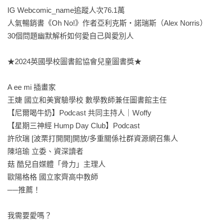
IG Webcomic_name追蹤人次76.1萬

人氣暢銷書《Oh No!》作者亞利克斯‧諾瑞斯（Alex Norris）

30個問題幽默解析如何愛自己與愛別人

★2024英國學校圖書館協會兒童圖書獎★

A ee mi 插畫家

王婕 國立和美實驗學校 數學教師兼任圖書館主任

【尼爾喝牛奶】Podcast 共同主持人｜Ｗoffy

【星期三神經 Hump Day Club】Podcast

許欣瑞 [波栗打開開]開放/多重關係社群資源網召集人

陳培瑜 立委、資深讀者

菇 酷兒自媒體「骨力」主理人

歐陽格格 國立家齊高中教師

──推薦！

我需要愛嗎？
