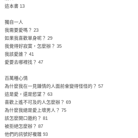
愛自己的親密伴侶。

這本書 13

不管你是成年人還是青少年，不想戀愛、初次墜入愛河還是想
獨自一人

進入穩定關係，都很適合閱讀這本關於愛與關係的當代圖文指
我需要愛嗎？ 23

南。

如果我喜歡單身呢？ 29

我覺得好寂寞，怎麼辦？ 35

友善推薦——

我該愛誰？ 41

「如何去愛」一直都是複雜難解的題，少數像作者這樣能以幽
愛要去哪裡找？ 47

默機智且獨特的視角，與看似簡單卻一針見血的畫面去剖析愛
（又不失可愛）。他的IG帳號Webcomic_name是許多人的精神
百萬種心情

糧食，幾格短篇一眼就能會心一笑，而《How to Love》則以較
為什麼我在一見鍾情的人面前會變得怪怪的？ 57

長篇幅和前後連貫的劇情繪出一部以愛為主軸的指南書，完整
這是愛，還是慾望？ 63

描述了愛的各種情境，若有什麼疑難雜症，翻翻這本書就能得
喜歡上遙不可及的人怎麼辦？ 69

到一點智慧的回應。

為什麼我總是愛上壞男人？ 75

──A ee mi 插畫家

該怎麼開口邀約？ 81

被拒絕怎麼辦？ 87

就是有些事，他人不一定懂，你也無法說清，但這本書可能會
他們的訊號好複雜 93
