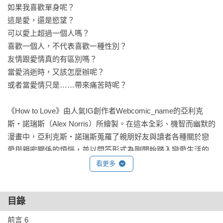
如果我喜歡單身呢？

這是愛，還是慾望？

可以愛上超過一個人嗎？

喜歡一個人，不代表喜歡一種性別？

友情跟愛情真的有區別嗎？

當愛消逝時，又該怎麼辦呢？

或者當愛情只是……帶來痛苦時呢？

《How to Love》由人氣IG創作者Webcomic_name的亞利克
斯‧諾瑞斯（Alex Norris）所繪製。在這本全彩、機智而幽默的
漫畫中，亞利克斯‧諾瑞斯蒐羅了親朋好友與讀者各種關於戀
愛與親密關係的煩惱，並以問答形式為剛開始踏入戀愛生活的
年輕人，和那些希望獲得新鮮視角的經驗豐富者提供指引。

看更多
本書由30個問答所組成，透過作者鮮明、精準且機智的比喻，
目錄
當代且性別友善的觀點，引領讀者深入淺出理解「什麼是愛」
這個大哉問，同時也以療癒的圖像點出何為愛自己、愛朋友與
前言 6
