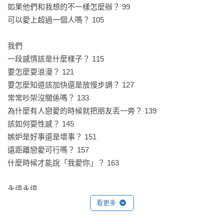
讓你很有共鳴。愛情的發生有規則嗎？一個人就代表寂寞與孤
如果他們和我想的不一樣怎麼辦？ 99

獨嗎？一本充滿童趣的漫畫書，豐富亮麗的用色和充滿創意的
可以愛上超過一個人嗎？ 105

隱喻，既有想像力又切中現實，就這樣一篇篇帶你深入探索情
感觀，挑戰著人對於關係的觀點與疑惑。

我們

──王婕 國立和美實驗學校 數學教師兼任圖書館主任

一段感情該是什麼樣子？ 115

要怎麼耍浪漫？ 121

想把這本書送給所有我愛的人！

要怎麼知道該加快還是放慢步調？ 127

常常吵架沒關係嗎？ 133

作為作者的粉絲，一直著迷於他簡單筆觸中、對於當代焦慮的
為什麼有人戀愛的時候就把朋友丟一旁？ 139

幽默洞見，冷面笑匠的節奏超對味！然而直到遇見這本書，才
該如何耍性感？ 145

發覺作者本人理想溫柔的內裏。

嫉妒是好事還是壞事？ 151

作者將愛這個自古被過度歌頌的崇高概念，除魅後精巧拆解；
遠距離戀愛可行嗎？ 157

像個熟練的大廚般，把沉重的主題解剖成短小精巧的章節，端
什麼時候才能說「我愛你」？ 163

出一盤盤迷你美味的料理。我們隨著滑稽造形的角色進行愛的
冒險，這當中沒有任何既定標籤，更沒有所謂標準答案，但所
永遠永遠

有人卻都能在探詢的過程找到自己。

我會找到「命定對象」嗎？ 173

看更多
我們會「幸福快樂到永遠」嗎？ 179

閱讀時，身為一個時常在社會預設框架裡困惑、始終搞不懂愛