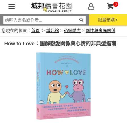
0
限量預購
您現在的位置：
首頁
＞
城邦館
>
心靈勵志
>
兩性與家庭關係
How to Love：圖解戀愛關係與心情的非典型指南