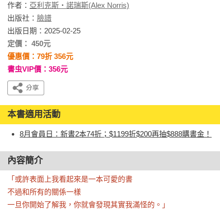
作者：
亞利克斯‧諾瑞斯(Alex Norris)
出版社：
臉譜
出版日期：2025-02-25
定價： 450元
優惠價：79折 356元
書虫VIP價：356元
本書適用活動
8月會員日：新書2本74折；$1199折$200再抽$888購書金！
內容簡介
「或許表面上我看起來是一本可愛的書

不過和所有的關係一樣

一旦你開始了解我，你就會發現其實我滿怪的。」