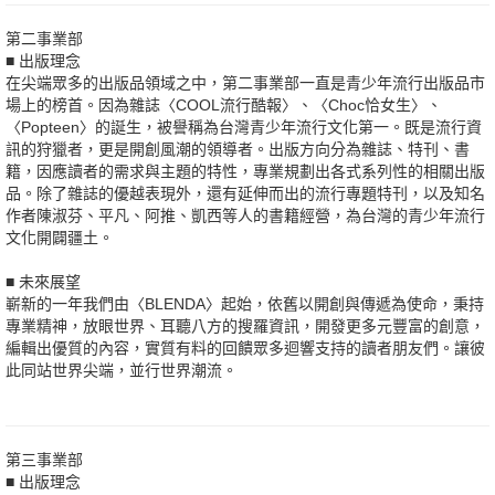
第二事業部
■ 出版理念
在尖端眾多的出版品領域之中，第二事業部一直是青少年流行出版品市
場上的榜首。因為雜誌〈COOL流行酷報〉、〈Choc恰女生〉、
〈Popteen〉的誕生，被譽稱為台灣青少年流行文化第一。既是流行資
訊的狩獵者，更是開創風潮的領導者。出版方向分為雜誌、特刊、書
籍，因應讀者的需求與主題的特性，專業規劃出各式系列性的相關出版
品。除了雜誌的優越表現外，還有延伸而出的流行專題特刊，以及知名
作者陳淑芬、平凡、阿推、凱西等人的書籍經營，為台灣的青少年流行
文化開闢疆土。
■ 未來展望
嶄新的一年我們由〈BLENDA〉起始，依舊以開創與傳遞為使命，秉持
專業精神，放眼世界、耳聽八方的搜羅資訊，開發更多元豐富的創意，
編輯出優質的內容，實質有料的回饋眾多迴響支持的讀者朋友們。讓彼
此同站世界尖端，並行世界潮流。
第三事業部
■ 出版理念