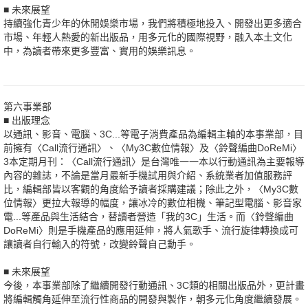
■ 未來展望
持續強化青少年的休閒娛樂市場，我們將積極地投入、開發出更多適合
市場、年輕人熱愛的新出版品，用多元化的國際視野，融入本土文化
中，為讀者帶來更多豐富、實用的娛樂訊息。
第六事業部
■ 出版理念
以通訊、影音、電腦、3C...等電子消費產品為編輯主軸的本事業部，目
前擁有〈Call流行通訊〉、〈My3C數位情報〉及〈鈴聲編曲DoReMi〉
3本定期月刊：〈Call流行通訊〉是台灣唯一一本以行動通訊為主要報導
內容的雜誌，不論是當月最新手機試用與介紹、系統業者加值服務評
比，編輯部皆以客觀的角度給予讀者採購建議；除此之外，〈My3C數
位情報〉更拉大報導的幅度，讓冰冷的數位相機、筆記型電腦、影音家
電...等產品與生活結合，替讀者營造「我的3C」生活。而〈鈴聲編曲
DoReMi〉則是手機產品的應用延伸，將人氣歌手、流行旋律轉換成可
讓讀者自行輸入的符號，改變鈴聲自己動手。
■ 未來展望
今後，本事業部除了繼續開發行動通訊、3C類的相關出版品外，更計畫
將編輯觸角延伸至流行性商品的開發與製作，朝多元化角度繼續發展。