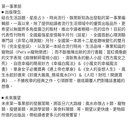
第一事業部
■ 出版理念
結合生活話題、星座占卜、時尚流行、娛樂新知為出發點的第一事業編
輯部，一直以來，除了提供給讀者流行生活領域中的優質出版品外，更
希望以無國界多角度廣泛的取材，推出令讀者眼睛一亮的佳作！目前的
代表性刊物有：全國最強星座情報半月刊〈談星〉、全國首創心理測驗
專門誌〈非常心理測驗〉月刊、全國第一本將十二星座趣味變化的雙月
刊〈完全星座誌〉，以及第一本結合流行時尚、生活品味、專業知識的
寵物誌〈Pet's in寵物樂透〉；而不斷推陳出新的流行書籍：當紅偶像劇
的文字表現《麻辣鮮師電視小說》、清新雋永的動人小說《西方魔女之
死》、自造幸福的簡易妙方《幸福白魔法》＆《小魔女的幸福魔法
書》、單身女子必備寶典《連上帝也單身》＆《女人的妄想人生》、風
生水起好運來《好運大搬風_簡易風水DIY》＆《人旺！財旺！開運寶
典》...，不勝枚舉的經典之作，引領群眾、徹底顛覆人們對雜誌書籍的
想像。
■ 未來展望
未來第一事業部的發展策略，將區分六大路線：風水命理占卜類、寵物
類、瘦健美類、英語學習類、美食料理類...等，期望以更快速、更物超
所值的出版品，帶給讀者更多元的視覺饗宴！