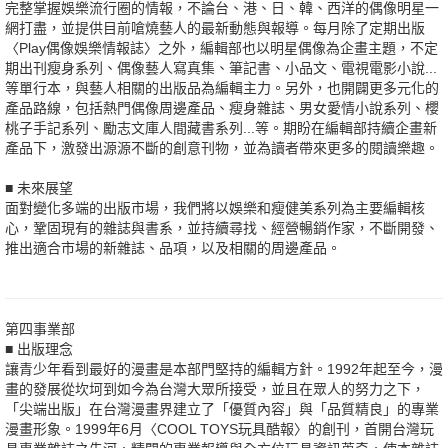
完整掌握娛樂流行圈的情報，不論台、港、日、韓、西洋的偶像明星一
網打盡，並提供目前嗆燒藝人的最新動態與報導。每月除了定期出版
〈Play偶像娛樂情報誌〉之外，編輯部也以明星偶像為企畫主題，不定
期出刊瘦身系列、偶像藝人寫真集、筆記書、小品文、電視電影小說...
等單行本，與藝人相關的出版品為編輯主力。另外，也開闢更多元化的
產品路線，包括熱門偶像周邊產品、瘦身雜誌、男女愛情小說系列、櫻
桃子手記系列、勵志文庫人間藏書系列...等。期盼在編輯部持續企畫新
產品下，激發出源源不斷的創意刊物，並為讀者帶來更多的閱讀樂趣。
■ 未來展望
面對變化多端的出版市場，我們將以娛樂和瘦健美系列為主要編輯核
心，鞏固現有的雜誌與書系，並持續尋找、經營暢銷作家，不斷開發、
推出適合市場的新雜誌、品項，以及相關的周邊產品。
第四事業部
■ 出版理念
讓青少年看到最好的漫畫是本部門堅持的編輯方針。1992年起至今，漫
畫的發展從坎坷到如今為台灣大眾所接受，並且在眾人的努力之下，
「尖端出版」在台灣漫畫界建立了「優質內容」與「品質精良」的專業
漫畫形象。1999年6月〈COOL TOYS玩具酷報〉的創刊，首開台灣玩