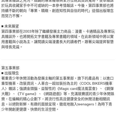
具專業雜誌之先河，精闢的專業報導與全方位玩具資訊蒐奇，使本雜誌
於玩具收藏家手中不可或缺的一本參考情報誌。今後，第四事業部也將
持續不斷的朝向「專業、精緻、創造知性與自信的時代」這個出版理念
而努力不懈。
■ 未來展望
第四事業部在2003年除了繼續發展主力商品：漫畫、卡通精品及專業玩
具雜誌外，也將開拓文字書籍及專業書籍的領域。在此新領域中將以實
用書籍與小說為主，讓閱讀尖端漫畫長大的讀者們，跟著尖端提昇智慧
與增長見識。
第五事業部
■ 出版理念
著重青少年休閒活動為發展主軸的第五事業部，旗下的產品有：以進口
重型機車、改裝資訊、人車合一超炫裝扮為主的〈COOL BIKERS機車
人〉雜誌；強調金頭腦、益智性的《Magic card魔法風雲會》、《鋼彈
大戰》、《TV game》、《網路遊戲》等，充滿競賽感的青少年休閒娛
樂，在編輯的精心企劃下，將流行性高且健康安全的休閒活動相關訊
息，以絕對新鮮、有趣的面貌呈現，徹底地融入teenagers！為時下青
少年開創更健康、快樂的生活空間。