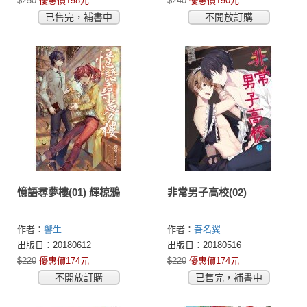
$250
優惠價198元
$240
優惠價190元
已售完，補書中
不開放訂購
憶語尋夢樓(01) 輝椋鴉
非常男子高校(02)
作者：
響生
作者：
吾名翼
出版日：20180612
出版日：20180516
$220
優惠價174元
$220
優惠價174元
不開放訂購
已售完，補書中