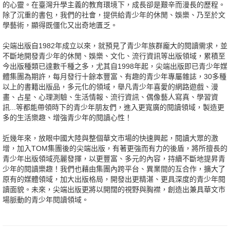
的心靈。在臺灣升學主義的教育環境下，成長卻是艱辛而漫長的歷程。
除了沉重的書包，我們的社會，提供給青少年的休閒、娛樂、乃至於文
學藝術，顯得既僵化又出奇地匱乏。
尖端出版自1982年成立以來，就預見了青少年族群龐大的閱讀需求，並
不斷地開發青少年的休閒、娛樂、文化、流行資訊等出版領域，累積至
今出版種類已達數千種之多，尤其自1998年起，尖端出版即已青少年媒
體集團為期許，每月發行十餘本豐富、有趣的青少年專屬雜誌，30多種
以上的書籍出版品，多元化的領域，舉凡青少年喜愛的網路遊戲、漫
畫、占星、心理測驗、生活情報、流行資訊、偶像藝人寫真、學習資
訊...等都能帶領時下的青少年朋友們，進入更寬廣的閱讀領域，製造更
多的生活樂趣、增強青少年的閱讀心性！
近幾年來，放眼中國大陸與整個華文市場的快速興起，閱讀大眾的激
增，加入TOM集團後的尖端出版，有著更強而有力的後盾，將所擅長的
青少年出版領域亮麗發揮，以更豐富、多元的內容，持續不斷地提昇青
少年的閱讀樂趣！我們也藉由集團內跨平台、異業間的互合作，擴大了
原有的媒體領域，加大出版格局，開發出更精湛、更具深度的青少年閱
讀面貌。未來，尖端出版更將以開闊的視野與胸襟，創造出兼具華文市
場脈動的青少年閱讀領域。