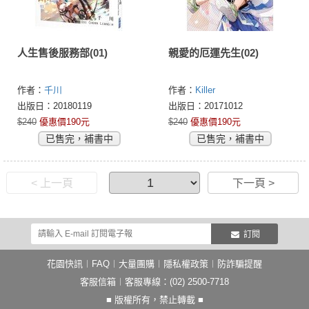
人生售後服務部(01)
親愛的厄運先生(02)
作者：
千川
作者：
Killer
出版日：20180119
出版日：20171012
$240
優惠價190元
$240
優惠價190元
已售完，補書中
已售完，補書中
< 上一頁
下一頁 >
訂閱
花園快訊
︱
FAQ
︱
大量團購
︱
隱私權政策
︱
防詐騙提醒
客服信箱
︱客服專線：(02) 2500-7718
■ 版權所有，禁止轉載 ■