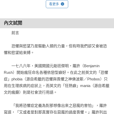
看更多
內文試閱
　　前言

　　恐懼與慾望乃是驅動人類的力量，但有時我們卻又會被恐
懼和慾望給束縛。

　　一七八六年，美國開國元勛班傑明・羅許（Benjamin 
Rush）開始瘋狂命名各種依戀型癖好。在此之前英文的「恐懼
症」phobia（源自希臘的恐懼與畏懼之神佛波斯／Phobos）只
用在生理疾病的症狀上，而英文的「狂熱癖」mania（源自希臘
文的瘋癲）則是社會流行用語。

　　「我將恐懼症定義為對那想像出來之惡魔的害怕」，羅許
寫道，「又或者是對那真實存在惡魔的過度畏懼。」羅許列出