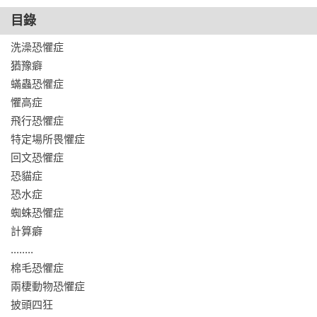
當愛與恐懼走向極端，於是我們不再能夠掌控自己，

目錄
那些奮不顧身與無法停止的念頭，其實都有跡可尋。

洗澡恐懼症

本書揭露了99種史上有記錄，被診斷可能是演化而來，

猶豫癖

也可能是在特定時代才有的社會心理問題和精神疾病，

蟎蟲恐懼症

以及各種強迫性的焦慮、抑鬱、衝動、亢奮等異常行為。

懼高症

或許，正是這些瘋狂行徑讓我們的畏懼與想像得以具體，

飛行恐懼症

讓我們得以假裝每件事情都很有道理，然後繼續活下去。

特定場所畏懼症

回文恐懼症

有病嗎？所謂的正常和不正常之間，是否有界線？

恐貓症

恐水症

【歐美好評】

蜘蛛恐懼症

✔「本書提供許多少見的歷史資訊，網羅大量的失調症狀描述，
計算癖

以及用文字堆砌出來的趣味用詞，充滿諷刺幽默與驚喜，同時
........

也揭露了不少感傷時刻。」──《華爾街日報》（Wall Street 
棉毛恐懼症

Journal）

兩棲動物恐懼症

✔「資訊量十足，內容很讓人著迷，但又有幾分驚悚。」——
披頭四狂
