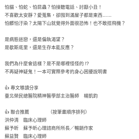
怕貓、怕蛇、怕昆蟲？怕接聽電話、討厭小丑！

不喜歡太安靜？愛蒐集，卻囤到滿屋子都是東西……

怕髒怕汙染？太陽下山就覺得外面很恐怖！也不敢搭飛機？

是病態迷戀，還是偏執渴望？

是歇斯底里，還是生存本能反應？

我們為什麼會這樣？是不是哪裡怪怪的 !?

不再疑神疑鬼！一本可實際參考的身心困擾說明書

👍 專文導讀分享

臺北榮民總醫院精神醫學部主治醫師　楊凱鈞

👍 聯合推薦　　　　（按筆畫順序排列）

洪仲清　臨床心理師

蘇予昕　蘇予昕心理諮商所所長／暢銷作家

蘇益賢　臨床心理師
