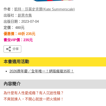
作者：
凱特．莎莫史克爾(Kate Summerscale)
出版社：
創意市集
出版日期：2023-07-04
定價： 480元
優惠價：49折 235元
書虫VIP價：235元
本書適用活動
2026周年慶／全年唯一！絕版瘋搶35折！
內容簡介
為什麼有人性愛成癮？有人沉迷性騷？

不爽就揍人，不開心就放一把火燒掉！