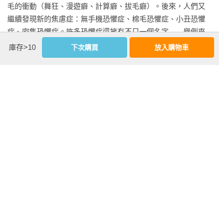
毛的衝動（舞狂、漫遊癖、計算癖、拔毛癖）。後來，人們又
繼續發現新的焦慮症：無手機恐懼症、棉毛恐懼症、小丑恐懼
症、密集恐懼症。許多恐懼症還擁有不只一個名字——舉例來
說，對飛行的畏懼，本書使用的英文是aerophobia，但也可稱為 
庫存>10
下次購買
放入購物車
aviophobia、pteromerhanophobia，或著更直接一點也可以用
看更多
flying phobia，全都是懼怕飛行的意思。

　　所有的恐懼症和狂熱癖都是文化的產物：每個病症被診斷
延伸內容
（或是被發明）出的當下，就改變了我們看待自己的方式。本
書裡所記述的病症之中，有少數幾個其實並不是精神科學的診
【導讀】
斷結果，而是因為偏見而產生的命名，如恐同症、恐外症；或
◎文／楊凱鈞（臺北榮民總醫院精神醫學部主治醫師）

是嘲弄一時興起的狂熱或流行，如披頭四狂、鬱金香狂熱，又
或是拿來開玩笑用的回文恐懼症、長串字恐懼症等等。

　　剛看到這本書時很驚訝：怎麼會有人花時間寫這麼困難的
書？要先蒐集99種畏懼或癖好的主題，再探索每個主題的起源
　　但相對的，本書收錄的其他絕大多數病症都是真實存在，
與演進。因為主題很多元，所以書寫的範圍常會橫跨不同的時
有些還是會讓人飽受磨難之苦的疾患。恐懼症和狂熱癖揭露出
空：從歷史溯源開始，引述文學或影劇作品中相關的例子；再
我們的內在狀態，我們的退縮畏懼與渴求悸動，也就是那些在