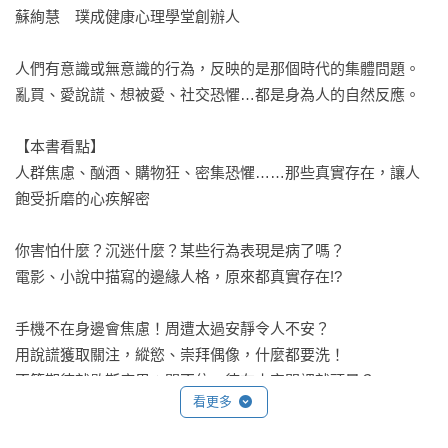
蘇絢慧　璞成健康心理學堂創辦人

人們有意識或無意識的行為，反映的是那個時代的集體問題。

亂買、愛說謊、想被愛、社交恐懼…都是身為人的自然反應。

【本書看點】

人群焦慮、酗酒、購物狂、密集恐懼……那些真實存在，讓人
飽受折磨的心疾解密

你害怕什麼？沉迷什麼？某些行為表現是病了嗎？

電影、小說中描寫的邊緣人格，原來都真實存在!?

手機不在身邊會焦慮！周遭太過安靜令人不安？

用說謊獲取關注，縱慾、崇拜偶像，什麼都要洗！

不符期待就歇斯底里；關不住，待在小空間裡就頭暈？

看更多
東方人怕四，西方人不愛13；恐外症是疾病還是歧視？
