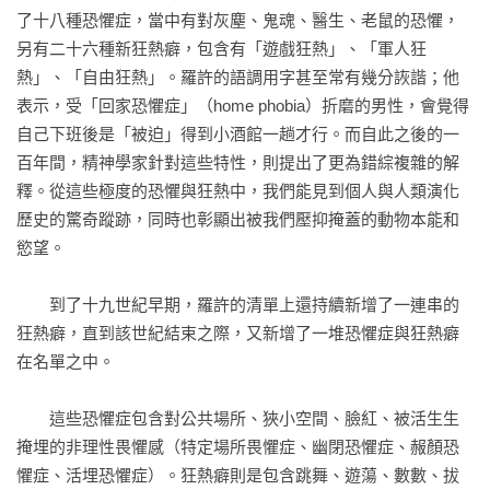
了十八種恐懼症，當中有對灰塵、鬼魂、醫生、老鼠的恐懼，
另有二十六種新狂熱癖，包含有「遊戲狂熱」、「軍人狂
熱」、「自由狂熱」。羅許的語調用字甚至常有幾分詼諧；他
表示，受「回家恐懼症」（home phobia）折磨的男性，會覺得
自己下班後是「被迫」得到小酒館一趟才行。而自此之後的一
百年間，精神學家針對這些特性，則提出了更為錯綜複雜的解
釋。從這些極度的恐懼與狂熱中，我們能見到個人與人類演化
歷史的驚奇蹤跡，同時也彰顯出被我們壓抑掩蓋的動物本能和
慾望。

　　到了十九世紀早期，羅許的清單上還持續新增了一連串的
狂熱癖，直到該世紀結束之際，又新增了一堆恐懼症與狂熱癖
在名單之中。

　　這些恐懼症包含對公共場所、狹小空間、臉紅、被活生生
掩埋的非理性畏懼感（特定場所畏懼症、幽閉恐懼症、赧顏恐
懼症、活埋恐懼症）。狂熱癖則是包含跳舞、遊蕩、數數、拔