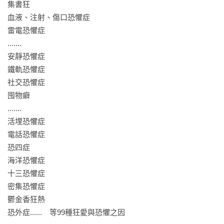
《今日心理學》（Psychology Today）

集書狂

✔「十分吸引人……內容詳細、很有啟發，是本解說人類衝動性
血液、注射、傷口恐懼症

強迫行為的趣味指南。」——《出版人周刊》（Publishers 
雷電恐懼症

Weekly）

.......

✔「99則讀了就停不下來的故事，從大家所熟知，到讓人出乎
安靜恐懼症

意料的各種恐懼，如怕蛋、怕毛、怕安靜，甚至是對每樣東西
鐵軌恐懼症

都會感到害怕，全都有！還有，你知道歐普拉怕氣球爆破
社交恐懼症

嗎？」——《芝加哥論壇報》（Chicago Tribune）

囤物癖

✔「訊息量足夠、獨特、聰慧。作者撰寫了多部評價很好的著
.......

作，這回列出99種恐懼與強迫行為，成就了一本特別讓人入迷
活埋恐懼症

的書籍。」——《科克斯書評》（Kirkus）
電話恐懼症

恐四症

海洋恐懼症

十三恐懼症

密集恐懼症

鬱金香狂熱

恐外症......　等99種狂愛與恐懼之因