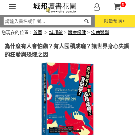
0
限量預購
您現在的位置：
首頁
＞
城邦館
>
醫療保健
>
疾病醫學
為什麼有人會怕貓？有人囤積成癮？讓世界身心失調
的狂愛與恐懼之因