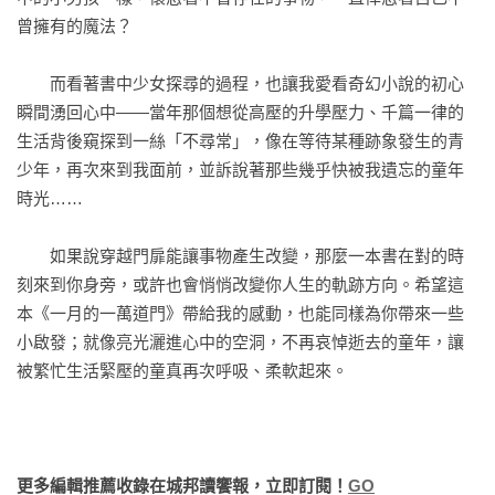
寶，一本祕密日記，在陌生而美麗的地方進行誘人的探索，以
曾擁有的魔法？

戴金色尖帽、面帶嫌惡的表情，旁邊印了「道地緬甸服裝」的
及跨越時間、世界和魔法的愛情故事。」——Peng Shepherd，
字樣。照片背面，是工整的三行墨跡：我會再耽擱一陣子，十
《The Book of M》作者

　　而看著書中少女探尋的過程，也讓我愛看奇幻小說的初心
月回去。我很想妳。JS。站在我身後的洛克先生讀了那三行
瞬間湧回心中——當年那個想從高壓的升學壓力、千篇一律的
字，笨拙地拍拍我的手臂，似在對我說「妳別難過」。

「這部小說也向許多經典奇幻作品致敬。就像薩豐的《風之
生活背後窺探到一絲「不尋常」，像在等待某種跡象發生的青
影》，這是一封寫給書的情書；它讓看似截然不同的生活深刻
少年，再次來到我面前，並訴說著那些幾乎快被我遺忘的童年
　　一週後的現在，我被塞進了棺材般鑲著天鵝絨與木壁板的
地聯繫在一起，讓人聯想到奧黛麗．尼芬格的《時空旅人之
時光……

普爾曼列車臥鋪車廂。我在讀《流浪男孩遊叢林》、洛克先生
妻》。當雅德蕾走過一個陌生的門口，並發現了甯都及其廣闊
讀《泰晤士報》工商版，史特靈先生則將男僕專業的木然展現
的群島世界時，我想到了娥蘇拉．勒瑰恩的『地海六部曲』系
　　如果說穿越門扉能讓事物產生改變，那麼一本書在對的時
得淋漓盡致，默默注視著虛空。

列。」——Amazon讀者

刻來到你身旁，或許也會悄悄改變你人生的軌跡方向。希望這
本《一月的一萬道門》帶給我的感動，也能同樣為你帶來一些
　　我該正式介紹一下洛克先生的，他一定不會想沒頭沒腦、
「創造了令人驚異的奇幻世界，夢想著驚心動魄的冒險，也解
小啟發；就像亮光灑進心中的空洞，不再哀悼逝去的童年，讓
莫名其妙地出現在故事中。容我介紹這位威廉．康尼琉斯．洛
釋了為什麼我們經常渴望找到一扇通往新地方的門。在讀它之
被繁忙生活緊壓的童真再次呼吸、柔軟起來。

克先生，他是白手起家、還未到億萬富豪等級的富翁，W．C．
前，我以為自己知道什麼是門，以為自己知道什麼是故事。現
洛克公司的老闆，美國東岸三幢宅第的主人，「秩序」與「規
在，一切都將全然改變。」——B&N科幻與奇幻部落格網站

矩」的推崇者（他想必會希望我用引號強調這兩個詞彙，看到
那兩個方方正正、規規矩矩的框格沒有？），也是新英格蘭考
「這是一本當你輕輕闔上它時，讓你感到愉悅滿足的書。在書
更多編輯推薦收錄在城邦讀饗報，立即訂閱！
GO
古協會的會長。協會有點像有錢有勢的男人的社交俱樂部，成