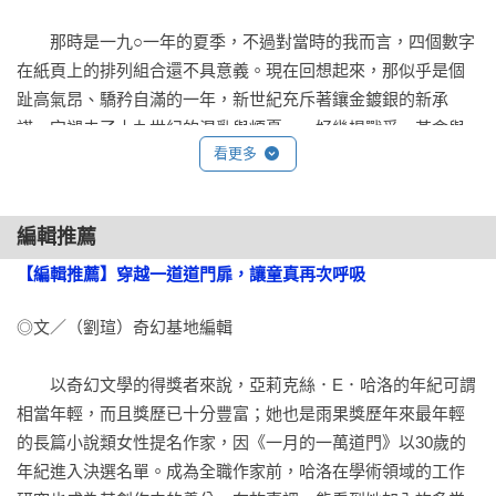
「一部關於十七歲女孩穿梭於異世界與現實之間的奇幻之旅。
字裡行間的意識流與隱喻，自朦朧的線索中逐漸甦醒；豐富的
　　那時是一九○一年的夏季，不過對當時的我而言，四個數字
修辭，極具畫面的書寫之作。」——林徐達，國立東華大學族
在紙頁上的排列組合還不具意義。現在回想起來，那似乎是個
群關係與文化學系人類學教授

趾高氣昂、驕矜自滿的一年，新世紀充斥著鑲金鍍銀的新承
諾。它褪去了十九世紀的混亂與煩憂——好幾場戰爭、革命與
「如果過往的奇幻故事都是帶領讀者前往他界的一道道門，那
看更多
動盪年代，以及帝國成長時期的種種痛楚——現在放眼望去，
麼哈洛的這一道，無疑吸收了前人的所有養分，充分彰顯了冒
遍地是和平與繁華。J．P．摩根先生近期成了全世界有史以來
險、磨難、愛情、親情、忠誠與希望等所有奇幻故事特有的要
最富有的男人；維多利亞女王終於與世長辭，龐大的帝國留給
素，並且在當代意義上更上一層樓。」——馬立軒，「中華科
編輯推薦
了擁有帝王之相的兒子；中國亂七八糟的義和團之亂終於平
幻學會」常務理事、奇幻研究者

息；古巴也被美國收到了文明之翼下。理性主義如日中天，世
【編輯推薦】穿越一道道門扉，讓童真再次呼吸
上不存在魔法或神祕事物的容身之處。

「一個關於成長且令人難以置信的美麗故事。」——Amal El-
◎文／（劉瑄）奇幻基地編輯

Mohtar，雨果獎、星雲獎獲獎作家

　　就在這樣的年代、這樣的世界裡，小女孩在遊蕩過程中離
　　以奇幻文學的得獎者來說，亞莉克絲．E．哈洛的年紀可謂
開了人們熟知的地圖，在地圖之外目睹了瘋狂與不可思議，並
「哈洛創造出一個華麗的魔法世界，既讓人感到熟悉又驚人地
相當年輕，而且獎歷已十分豐富；她也是雨果獎歷年來最年輕
據實告知給世人……事後想來，世上顯然也不存在這種小女孩
新穎。《一月的一萬道門》以豐富的文筆和對事物的驚異觀
的長篇小說類女性提名作家，因《一月的一萬道門》以30歲的
的容身之處。

察，審視了權力、社會進步和身分階級。一場最好、最宏大的
年紀進入決選名單。成為全職作家前，哈洛在學術領域的工作
冒險。」——愛瑞卡．史維樂，《人魚之書》作者
