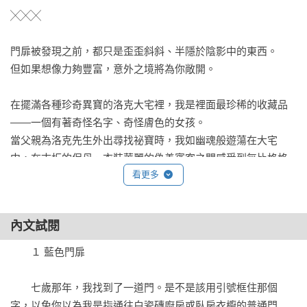
╳╳╳

門扉被發現之前，都只是歪歪斜斜、半隱於陰影中的東西。

但如果想像力夠豐富，意外之境將為你敞開。

在擺滿各種珍奇異寶的洛克大宅裡，我是裡面最珍稀的收藏品
——一個有著奇怪名字、奇怪膚色的女孩。

當父親為洛克先生外出尋找祕寶時，我如幽魂般遊蕩在大宅
中，在古板的保母、衣裝華麗的偽善賓客之間感受到無比格格
看更多
不入。而一切，都在我發現那扇孤零零立在原野中、破敗的藍
色門扉後，悄然改變。

十七歲那年，當父親的死訊傳來，我在大宅裡的藏寶箱找到了
內文試閱
那本書，發現了「門」的存在。透過門扉，我看到異域的沙岩
廣場、岩石築成的白色城市、薄暮中散發金光的黃金國度，以
　　１ 藍色門扉

及鹽與海風的國家。然而，這項能看穿門扉的天賦將帶來一連
串危機與威脅。殺手緊追在後，我不得不逃離既有生活，跟著
　　七歲那年，我找到了一道門。是不是該用引號框住那個
書裡少女和鬼男孩的步伐，踏上一場漫長無邊的探尋之旅。

字，以免你以為我是指通往白瓷磚廚房或臥房衣櫥的普通門