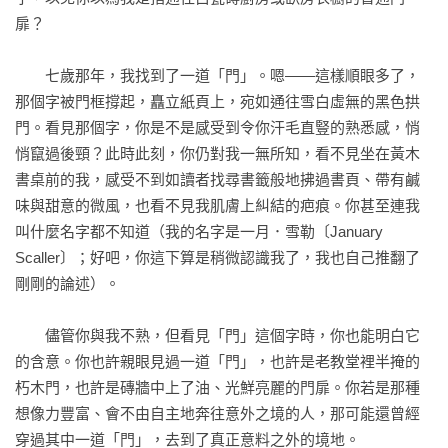
時候來臨時，我將成為活生生的鑰匙，開啟一道道「門」。

扉？

行走在世界邊緣、不停找尋出口的人，

　　七歲那年，我找到了一道「門」。嗯——這樣順眼多了，
在踏進門之時，擁有足夠勇氣才能成功去到另一側。

那個字被門框撐起，矗立紙頁上，宛如通往雪白虛無的黑色拱
門。看見那個字，你是不是感受到令你汗毛直豎的熟悉感，悄
這是關於門的故事——通往何處，無法通往何處，以及如何打
悄竄過後頸？此時此刻，你仍對我一無所知，看不見坐在黃木
開。

書桌前的我，感受不到如讀者找尋書籤般地拂過書頁、帶有鹹
這也是關於無數故事的故事——它們如何與我們的生活交織，
味與甜意的微風，也看不見我肌膚上糾結的疤痕。你甚至連我
我們如何被其激勵和塑造，如何塑造出屬於自己的故事並做出
叫什麼名字都不知道（我的名字是一月．雪勒〔January 
抉擇。

Scaller〕；好吧，你這下算是稍微認識我了，我也自己推翻了
這個故事也關於愛情如何超越階級、種族、宗教，乃至世俗的
剛剛的論述）。

傳統障礙。

　　儘管你與我不熟，但看見「門」這個字時，你也能明白它
╳╳╳

的含意。你也許親眼見過一道「門」，也許是老教堂裡半掩的
朽木門，也許是磚牆中上了油、光鮮亮麗的門扉。你若是那種
來自各方的驚豔好評

想像力豐富、會不由自主地奔往意外之境的人，那可能還曾經
穿過其中一道「門」，去到了真正意料之外的境地。
