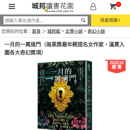
0
限量預購
您現在的位置：
首頁
＞
城邦館
>
文學小說
>
奇幻小說
一月的一萬道門（雨果獎最年輕提名女作家，滿貫入
圍各大奇幻獎項）
202210
選 書