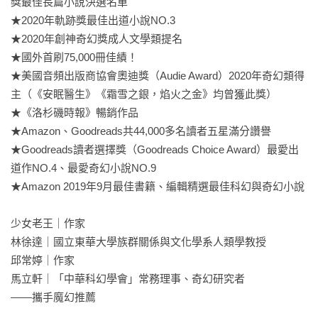
獎最佳長篇小說決選名單

★2020年軌跡獎最佳出道小說NO.3

★2020年創神奇幻獎成人文學類提名

★國外首刷75,000冊佳績！

★美國音頻出版商協會奧迪獎（Audie Award）2020年奇幻類得
主（《安眠醫生》《霜雪之銀，焰火之金》均曾獲此獎）

★《洛杉磯時報》暢銷作品

★Amazon、Goodreads共44,000多名讀者五星滿分讚譽

★Goodreads讀者選擇獎（Goodreads Choice Award）最愛出
道作NO.4、最愛奇幻小說NO.9

★Amazon 2019年9月最佳書籍、編輯精選最佳科幻與奇幻小說

少女老王｜作家

林徐達｜國立東華大學族群關係與文化學系人類學教授

邱常婷｜作家

馬立軒｜「中華科幻學會」常務理事、奇幻研究者

——攜手魔幻推薦
