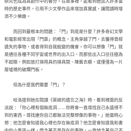
研究也成為其創作中的養分。在故事裡，能看到她加入許多當
　　我是在肯塔基州鋸齒狀的西側邊境找到了它，那是肯塔基
時的歷史事件，引用不少文學作品來增加真實感，讓閱讀時增
的腳趾頭偷偷戳向密西西比河的位置。你不會料想到自己會在
「毀滅性的好作品，一個關於世界中的世界，故事中的故事，
添不少樂趣。

此找到任何神祕——甚至是有那麼點有趣——的事物，它的地
以及文字是如何開啟異裂的力量。」——Melissa Albert，《The 
勢扁平，到處是矮樹叢，住在那裡的人也同樣平板且矮小。即
Hazel Wood》作者、《紐約時報》暢銷作家

　　而回到最根本的問題：「門」到底是什麼？許多奇幻文學
使在八月的末尾，相較於這個國家其他地方，此處的太陽仍有
和電影經常出現「門扉」的概念，主角穿越了門，去獲得曾經
兩倍熱、三倍亮，一切都沾上了濕黏的觸感，感覺像是你排在
「講述著愛和渴望的華麗描寫，講述在失去這個世界上的容身
遺失的事物，或者得到自我蛻變的機會。你可以想像「門」就
最後一個泡澡，身上沾附了水中殘餘的皂沫。

之處後，仍有勇氣重新找到它。這本書是我很高興打開的一扇
是通往各種不同宇宙或世界的出入口，而那些出入口往往極為
門。」——Kat Howard，《An Unkindness of Magicians》作者

不起眼，例如放打掃用具的掃具間、陳舊衣櫥，或僅僅為一片
　　然而，「門」就像三流懸疑小說中的凶嫌，它們往往在最
廢墟裡的破爛門板。

出人意料的地方出沒。

「我非常喜歡這本書。它是一部美麗、令人驚豔目眩的頌歌，
告訴我們失去的東西可以再重新找回。《一月的一萬道門》是
　　但為什麼我們需要「門」？

　　之所以去肯塔基，是因為洛克先生帶我一同出差，還聲稱
一份禮物：首先把它送給自己，然後送給你所有的朋友。」
那是「給我的禮物」，是「見見世面的好機會」。但實際上
——凱文．赫恩，《鋼鐵德魯伊》作者、《紐約時報》暢銷作
　　哈洛提到她在閱讀《萊緹的遺忘之海》時，看到裡面的反
是，我的保母已徘徊在情緒崩潰邊緣，過去一個月宣稱要辭職
家

派說：「你心裡有個無底洞……你將會一直尋找自己永遠得不
就喊了至少四次。想當年，我可是個很難伺候的孩子呢。

到的東西，尋找連你自己都無法完整想像的事物。」她當時心
「就像書中一道道神祕的輸送門，引領你越來越深入其中的故
想：他怎麼會知道我心裡也存在無底洞？他怎麼會知道我和書
　　也可能是洛克先生想帶我出門散心，讓我開心一些。上
事。每翻開一頁，都會因發現的寶物而眼睛一亮：一個無價之
中的小男孩一樣，懷念著不曾存在的事物，一直悼念著自己不
週，我父親寄了張明信片回來，照片中一個棕色皮膚的女孩頭