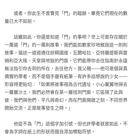
「你曾否見過通往他方的『門』？曾否窺見『門』另一側的世
界？

　　或者，你此生不曾瞥見「門」的蹤跡，畢竟它們現在的數
我們也許都幻想過推開一道不起眼的門扉，拋下現實生活中種
量已大不如前。

種煩惱，踏入繽紛多姿的異世界，但是在成長過程中，我們被
迫捨棄種種幻想，被迫面對冰冷灰暗的世界。不再逃避現實的
　　話雖如此，你還是知道「門」的事吧？世上可是存在關於
我們，只能輕嘆一聲，拋開天馬行空的念想，繼續埋頭學習與
一萬道「門」的一萬則故事，我們能如數家珍地敘說這一則則
工作。

故事，描述一道道通往妖精國度、瓦爾哈拉、亞特蘭提斯與雷
然而，進出一幢幢建築、走在一條條街道、邁入一座座山林、
姆利亞大陸、天堂與地獄的門扉，它們能帶你去往指南針永遠
航行一片片汪洋之時，你心中是否仍然揣著一絲遐想？也許過
無法指引你去到的所在，去往他方。我父親——他可是個貨真
了下一個轉角，映入眼簾的將會是奇幻都城風貌，也許拉開一
價實的學者，而不是個手邊有紙筆、有許多話想說的少女——
旁的簾幕，傳入耳中的將會是萬馬奔騰之聲，也許驀然回首，
形容得更貼切：「如果將故事視為古代遺址，小心翼翼地掃去
撲鼻而至的將會是異世界一縷沁涼海風。也許在此時你就會發
一層層沙土，我們必然會在某一層找到門扉，它區隔了此與
現，世界並沒有想像中那般冰冷、那般灰暗，而是在各個角落
彼、我們與他們、平凡與奇幻。而在門扉開啟之刻，不同世界
藏了通往奇幻冒險的門扉。

開始交流，正是故事發生之時。」

暫且放下生活中種種紛擾，推開書本的大門──你，是否也瞥見
了『門』內的異世界？」——朱崇旻，本書譯者

　　他從不為「門」這個字加引號，但也許學者就是如此，不
會為字詞在紙上的形狀而擅自添加標點符號。
