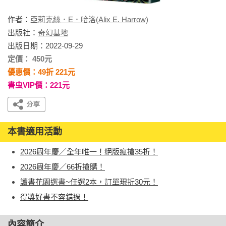
作者：
亞莉克絲．E．哈洛(Alix E. Harrow)
出版社：
奇幻基地
出版日期：2022-09-29
定價： 450元
優惠價：49折 221元
書虫VIP價：221元
本書適用活動
2026周年慶／全年唯一！絕版瘋搶35折！
2026周年慶／66折搶購！
讀書花園選書~任選2本，訂單現折30元！
得獎好書不容錯過！
內容簡介