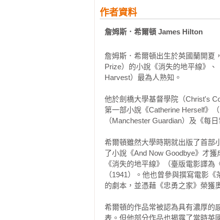
作者資料
詹姆斯．希爾頓 James Hilton
詹姆斯．希爾頓出生於英國蘭開夏，是
Prize）的小說《消失的地平線》、《萬世
Harvest）最為人熟知。

他於劍橋大學基督學院（Christ's 
第一部小說《Catherine Her
（Manchester Guardian）及《每日
希爾頓雖然大學時期就出版了首部小
了小說《And Now Goodby
《消失的地平線》（臺版電影譯為《
（1941）。他也曾參與撰寫電影《茶花女》（
的劇本，並憑藉《忠勇之家》榮獲奧
希爾頓的作品常被認為具有濃厚的
表。但他部分作品也揭露了當時英國社會