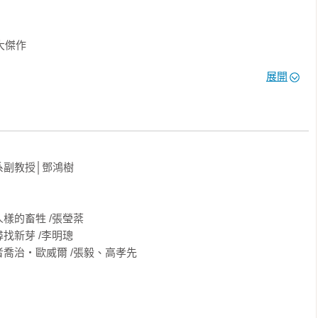
展開
牠們革命顛覆農莊主人瓊斯先生，不再讓他繼續剝削牠們的勞力所
一家及他的員工都趕走了。但是這些動物又立即再落入另一個困境
主人的管理方式對待牠們，最後甚至發生了令人驚恐的一幕，豬抬
副教授│鄧鴻樹

出版，不但流傳甚廣，而且影響極深。書中的有些語言還變成了人們
裡，它可以說早已家喻戶曉，同時它也被譯成二十多種文字在全世
的畜牲 /張瑩棻 

新芽 /李明璁 

一個諷刺性的政治寓言。內容豐富、深刻，文字卻十分淺顯、明
治‧歐威爾 /張毅、高孝先 

傑出的政治寓言，並在現代英國文學史上占有一席不可或缺的重要