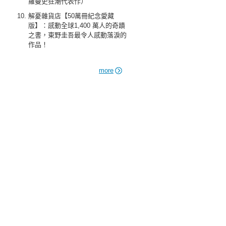
羅曼史狂潮代表作）
解憂雜貨店【50萬冊紀念愛藏
版】：感動全球1,400 萬人的奇蹟
之書，東野圭吾最令人感動落淚的
作品！
more