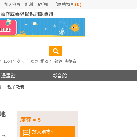
加入會員
紅利
6折購
購物車
(
0
)
野
16647
皮卡丘
寫真
楊双子
親簽
奧德賽
漫畫館
影音館
習
親子教養
地
庫存 = 5
放入購物車
．歐