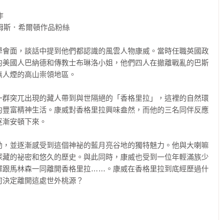
學會面，談話中提到他們都認識的風雲人物康威。當時任職英國政
的美國人巴納德和傳教士布琳洛小姐，他們四人在撤離戰亂的巴斯
人煙的高山崇領地區。

一群突兀出現的藏人帶到與世隔絕的「香格里拉」，這裡的自然環
的豐富精神生活。康威對香格里拉興味盎然，而他的三名同伴反應
漸安頓下來。

動，並逐漸感受到這個神祕的藍月亮谷地的獨特魅力。他與大喇嘛
深藏的祕密和悠久的歷史。與此同時，康威也受到一位年輕滿族少
擇跟馬林森一同離開香格里拉……。康威在香格里拉到底經歷過什
決定離開這處世外桃源？
