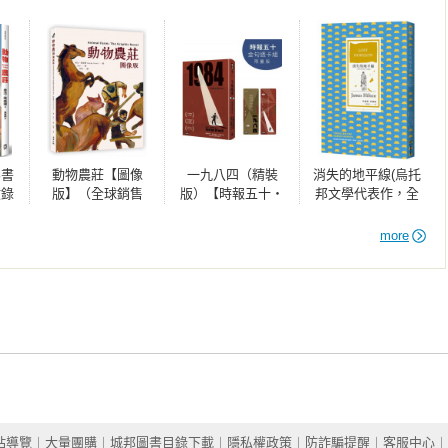
威爾」的出現，開始了布萊爾的新生活。

發表的《向加泰隆尼亞的禮讚》（Homage to Catalonia）便是揭
籍。

l Farm：A Fairy Story）、《一九八四》（Nineteen Eighty-
影書
動物農莊【圖像
一九八四（精裝
消失的地平線(烏托
。他為後人留下的大量作品，其影響已不可估量。以至於為了指某些歐
收錄
版】（全球銷售
版）【時報五十‧
邦文學代表作，全
還有一個專門詞語叫「歐威爾現象（Orwellian）」。

作者
40,000,000冊 不朽
金句透卡組限量
新譯本)
〉、
經典改編）
版】
more
我為
《動物農莊(改版)》
站導覽
︱
大量團購
︱
城邦圖書目錄下載
︱
隱私權政策
︱
防詐騙提醒
︱
客服中心
︱