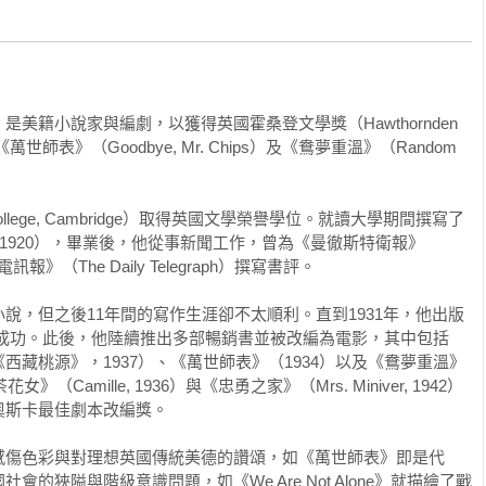
美籍小說家與編劇，以獲得英國霍桑登文學獎（Hawthornden 
師表》（Goodbye, Mr. Chips）及《鴦夢重溫》（Random 
College, Cambridge）取得英國文學榮譽學位。就讀大學期間撰寫了
self》（1920），畢業後，他從事新聞工作，曾為《曼徹斯特衛報》
電訊報》（The Daily Telegraph）撰寫書評。

說，但之後11年間的寫作生涯卻不太順利。直到1931年，他出版
e》才獲成功。此後，他陸續推出多部暢銷書並被改編為電影，其中包括
西藏桃源》，1937）、《萬世師表》（1934）以及《鴦夢重溫》
Camille, 1936）與《忠勇之家》（Mrs. Miniver, 1942）
斯卡最佳劇本改編獎。

感傷色彩與對理想英國傳統美德的讚頌，如《萬世師表》即是代
的狹隘與階級意識問題，如《We Are Not Alone》就描繪了戰