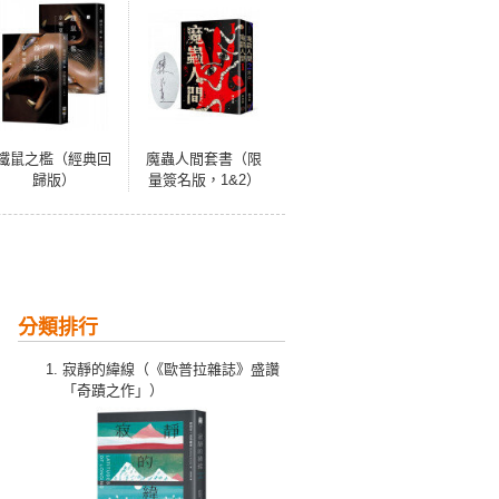
鐵鼠之檻（經典回
魔蟲人間套書（限
歸版）
量簽名版，1&2）
分類排行
寂靜的緯線（《歐普拉雜誌》盛讚
「奇蹟之作」）