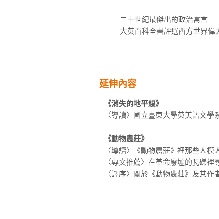
	二十世紀最傑出的政治寓言

	大英百科全書評選西方世界偉大傑作

	《時代雜誌》評選百大不朽小說

一隻老豬召集農莊裡的動物，鼓動
得。果真，動物們合力將瓊斯先生
延伸內容
裡，因為豬領導還是用類似前農莊
起了前腳，開始學人走路……

《消失的地平線》
〈導讀〉國立臺東大學英美語文學系
《動物農莊》1945年在英國首次
的口頭禪。在以英語為母語的國家
《動物農莊》
界流傳。

〈導讀〉《動物農莊》裡那些人模人樣
〈專文推薦〉在革命廢墟的瓦礫裡尋找
嚴格的說，它不是一部小說，而是
〈譯序〉關於《動物農莊》及其作者喬
晰。因此，它被公認為二十世紀最