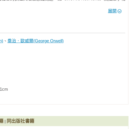
悲劇。

展開
界，也活躍於廣播界，主持有知名節目《Hallmark Playhouse》
學代表作，全新譯本)》

n)
、
喬治．歐威爾(George Orwell)
他回到英國。11歲在報紙發表一篇詩作《醒來吧，英格蘭的小夥子
獲取獎學金。

公職，到緬甸當帝國警察。在那裡，看著殖民地人民的悲慘生活，他
並為此良心備受煎熬，於是在1927辭職。

             
1），《獵象記》（Shooting an Elephant，1930），《緬甸歲
4），這些紀實性作品都對帝國主義的罪惡做了無情的揭露。

入到社會最底層，四處漂泊流落。後來寫下了關於這段經歷的紀實性作
籍
同出版社書籍
|
t in Paris and London，1933）。這部作品布萊爾用了筆名「喬