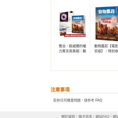
治．歐威爾」。某種程度上說，「歐
1936年，他參加西班牙內戰。1938年
發體驗內戰實際情形和提出譴責的書
1945年代末出版名作《動物農莊》（Anima
Four，1949）。

喬治．歐威爾的權
動物農莊【電
1950年1月，病逝於倫敦的醫院
力寓言與真相：動
衣版】：特別
威爾所描述過的社會現象，現代英語中
物農莊(電影書衣版)
原版被迫刪除
＋一九八四(二冊套
序〈新聞自由
書) (★限量送《動
歐威爾文章〈
相關著作：《動物農莊(暢銷改版)》
物農莊》電影早優
何寫作〉
券2張)
注意事項
若有任何購書問題，請參考
FAQ
關於城邦
︱
徵才訊息
︱
網站FAQ
︱
網