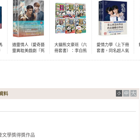
馬
通靈情人（愛奇藝
大貓熊文豪班（六
愛情力學（上下冊
書
靈異耽美戲劇『死
冊套書）：李白熊
套書，同名超人氣
里
亡使者』原著小
帶頭玩，詩詞古文
網劇原著小說．首
說，上下冊不分
原來這麼萌【全系
刷限量影劇書衣特
售）
列均附「佳句習字
典贈品版）
帖」拉頁】
資料