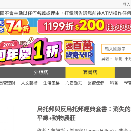
登入
吳毅平
原創
東
原創
Rewire
外版館
套書館
商管理財
人文藝術
生活風格
心靈勵志
醫療保健
科普
學
烏托邦與反烏托邦經典套書：消失的
平線+動物農莊
作者：
詹姆斯‧希爾頓(James Hilton)
、
喬治