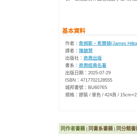
時英國因群體恐慌所導致的合法私刑
1948年至1952年間，希爾頓除了文學
等。

希爾頓1954年逝於加州。

基本資料
相關著作：《消失的地平線(烏托邦文
作者：
詹姆斯‧希爾頓(James Hilto
譯者：
陳錦慧
喬治．歐威爾 George Orwell
出版社：
商周出版
書系：
商周經典名著
1903年生於印度。之後母親帶著
出版日期：2025-07-29

們》。14歲考進著名的伊頓公學，並
ISBN：4717702128555

城邦書號：BU6076S

1921年，從伊頓公學畢業，考取
深深感到「帝國主義是一種暴虐」，
規格：膠裝 / 單色 / 424頁 / 15cm×21cm   
後來寫下《絞刑》（A Hanging，193
月》（Burmese Days，193
1928年1月，他回到英國，就深
同作者書籍
同書系書籍
同分類書
|
|
品《巴黎倫敦落魄記》（Down and Ou