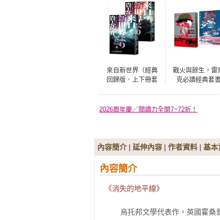
來自新世界（經典
戰火與餘生，雷
回歸版．上下冊套
克必讀經典套
書）
【西線無戰事＋
斯本之夜】
2026周年慶／閱讀力全開7~72折！
內容簡介
|
延伸內容
|
作者資料
|
基本
內容簡介
《消失的地平線》
	烏托邦文學代表作，英國霍桑登文學獎得獎作品
