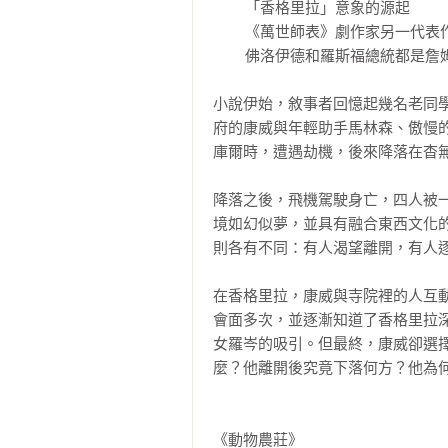
	「香格里拉」意象的源起

	《萬世師表》劇作家另一代表作

	佛洛伊德和羅斯福總統都是詹姆斯．希爾頓作品粉絲

小說伊始，敘事者回憶起幾名老同
府的康威與年輕助手馬林森、傲慢
庫爾時，遭遇劫機，後來降落在杳無
降落之後，飛機駕駛身亡，四人被
境如幻似夢，並具有融合東西文化
則各有不同：有人渴望離開，有人逐
在香格里拉，康威與寺院裡的人互
會面多次，並逐漸知道了香格里拉
女羅岑的吸引。但最終，康威卻選
麼？他離開後究竟下落何方？他為何
《動物農莊》
