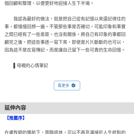
個回顧和整理，以便更好地迎接人生下半場。

　　我認為最好的做法，就是把自己從有記憶以來還記得住的
事，都慢慢回想一遍。不管那些事是否確切，可能印象和事實
之間已經有了一些差距，也沒有關係。將自己有印象的事都回
顧完之後，把這些事逐一寫下來，即使是片片斷斷的也可以，
因為這不是在寫傳記，而是讓自己留下一些可貴的生命回憶。

　　▌母親的心情筆記

　　有一個母親因為癌症末期而入院治療。在得知自己日子不
看更多
多之後，我告訴她，可以趁著手腳、思路都還清楚時，寫下自
己的心思，特別是她想要給孩子知道的事。於是，這個母親用
一本筆記簿，寫下了自己的心路歷程，並把它放在病床的枕頭
延伸內容
下。她離開之後，她的孩子在整理病房的物品時，發現了母親
【推薦序】
所留下的最後一封長信，寫了滿滿一本筆記簿。

在盧牧師的導航下，面臨退休，可以不再充滿接近人生終點的