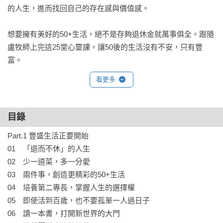
的人生，進而找回自己的存在感與價值感。

想要擁有美好的50+生活，絕不是存夠退休金就萬事俱全。跟隨
盧牧師上完這25堂心靈課，讓50後的生活沒有不安，只有豐
富。
看更多
目錄
Part.1 豐盛生活正要開始

01　「退而不休」的人生

02　少一道菜，多一分愛

03　兩件事，創造更精彩的50+生活

04　培養第二專長，掌握人生的選擇權

05　即使活到百歲，也不要孤單一人過日子

06　讀一本書，打開新世界的大門
