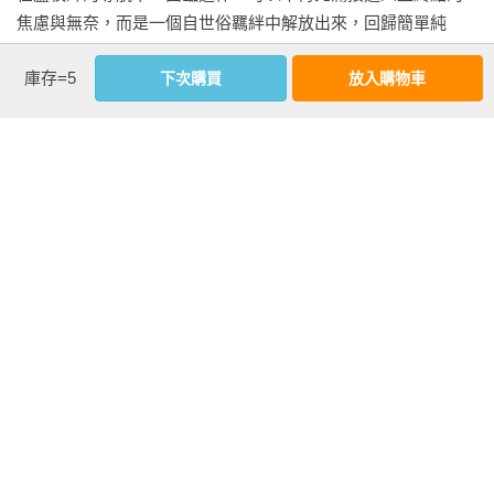
　　他翻閱其中幾頁，眼淚隨即湧出，一路看下去，幾乎哭到
焦慮與無奈，而是一個自世俗羈絆中解放出來，回歸簡單純
不能自己。後來，他將其中幾段文字印在告別禮拜的程序表
淨、重新活出豐盛人生的好機會。

中，作為留念。這位母親這樣寫著：

庫存=5
下次購買
放入購物車
——李慧穎，執業律師

　　盧牧師要我將心裡想到的事寫下來，我覺得很有意思。正
讓我們從盧牧師書中所學，用心生活，活出愛，或可證明熟年
準備要寫的時候，我的孩子剛好從學校下課來病房看我。

依然可以精彩，如人所言：「我們雖然不能使生命多一些日
子，卻可以使日子多一點生命。」

看更多
　　從這孩子小時候，我就會在他睡覺前讀故事書給他聽，沒
——吳秀英，金甌女中退休老師

有讀，他就睡不著，會一直吵。年紀小的時候，都是讀繪本，
上了國小，我開始讀童話書，每讀完一篇，他都要我在那篇故
人生的價值不在於壽命的長短，盧牧師不是要我們做大事、賺
事放一張書籤，他要自己再讀一次。每天晚上讀完，跟孩子說
大錢、追求名利與地位，因為在上帝眼中，人都是有限的，只
「晚安」之後，我會低頭在他的臉頰上輕吻一下。

作者資料
要盡力去做就好。

——林逸民，五福眼科院長、羅東長老教會退休長老

盧俊義
　　他讀國小一年級的一個晚上，我照樣讀完一篇故事，夾好
高雄人，台灣基督長老教會傳道者。

書籤，跟他說「晚安」，也照例在他臉頰上輕吻一下，沒有想
50歲之後的日子若能進一步打開心扉靠近弱勢者，成為他們的
1974年自台南神學院畢業，陸續在台東關山、嘉義西門、台北
到他竟然用手在臉上擦了擦，這樣的反應讓我嚇了一跳。我心
朋友，向他們學習，也許能讓自己忘卻50歲之前的追求，得以
東門等三間教會牧會，2013年2月退休，也曾任台南神學院、台
裡這樣想著：是不是自己有口臭，才使原本很乖順的孩子聞到
看見更寬闊美麗的世界。

灣神學院、玉山神學院、新竹聖經學院、台灣浸信會神學院等
臭味而不喜歡？其實我知道，應該不是，而是他自己覺得長大