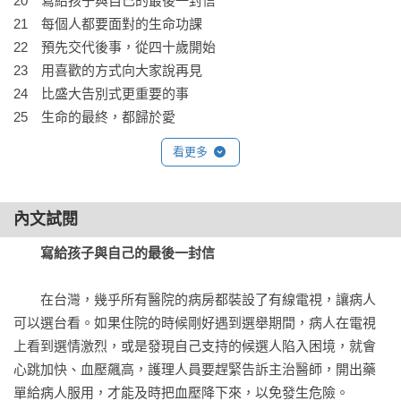
20　寫給孩子與自己的最後一封信

21　每個人都要面對的生命功課

22　預先交代後事，從四十歲開始

23　用喜歡的方式向大家說再見

24　比盛大告別式更重要的事

25　生命的最終，都歸於愛
看更多
內文試閱
寫給孩子與自己的最後一封信
　　在台灣，幾乎所有醫院的病房都裝設了有線電視，讓病人
可以選台看。如果住院的時候剛好遇到選舉期間，病人在電視
上看到選情激烈，或是發現自己支持的候選人陷入困境，就會
心跳加快、血壓飆高，護理人員要趕緊告訴主治醫師，開出藥
單給病人服用，才能及時把血壓降下來，以免發生危險。
