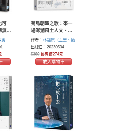
也可
菊島朝聖之歌：來一
到無
場澎湖風土人文、特
教會的
色建築及聖者腳蹤的
教會
作者：
林福原（主筆、攝
巡禮
影）
靈醫會之光編輯部
1
出版日：20230504
（編著）
元
$380
優惠價274元
車
放入購物車