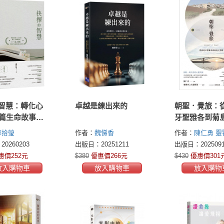
智慧：轉化心
卓越是練出來的
朝聖．覺旅：
2篇生命故事，
牙聖雅各到菊
過一整年的豐
路
蘇拾瑩
作者：
魏悌香
作者：
陳仁勇
靈
編輯部（編著）
0260203
出版日：20251211
出版日：2025091
惠價252元
$380
優惠價266元
$430
優惠價301
放入購物車
放入購物車
放入購物