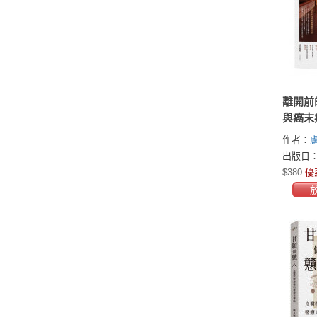
離開前
與癌末
話，2
作者：
福的告
出版日：2
$380
優