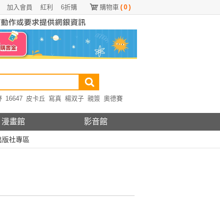
加入會員
紅利
6折購
購物車
(
0
)
野
16647
皮卡丘
寫真
楊双子
親簽
奧德賽
漫畫館
影音館
出版社專區