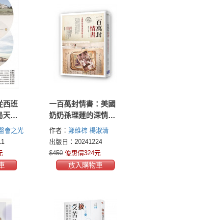
從西班
一百萬封情書：美國
島天堂
奶奶孫理蓮的深情人
生（全新修訂版）
醫會之光
作者：
鄭維棕
楊淑清
1
出版日：20241224
元
$450
優惠價324元
車
放入購物車