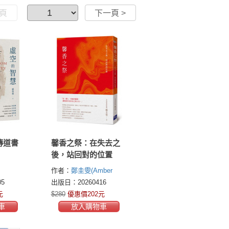
一頁
下一頁 >
傳道書
馨香之祭：在失去之
後，站回對的位置
作者：
鄭圭雯(Amber
Cheng)
5
出版日：20260416
元
$280
優惠價202元
車
放入購物車