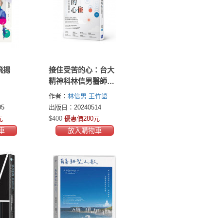
飛揚
接住受苦的心：台大
精神科林信男醫師的
靈性診療筆記
作者：
林信男
王竹語
5
出版日：20240514
元
$400
優惠價280元
車
放入購物車