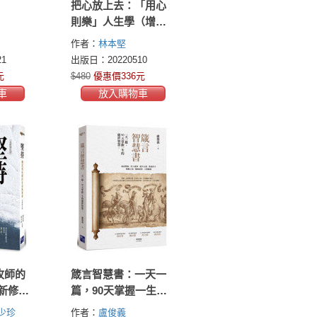
把心放上去：「用心
則樂」人生學（增訂
版）
作者：
林本堅
1
出版日：20220510
元
$480
優惠價336元
車
放入購物車
牧師的
箴言智慧書：一天一
新修訂
篇，90天掌握一生的
處世智慧
少珍
作者：
盧俊義