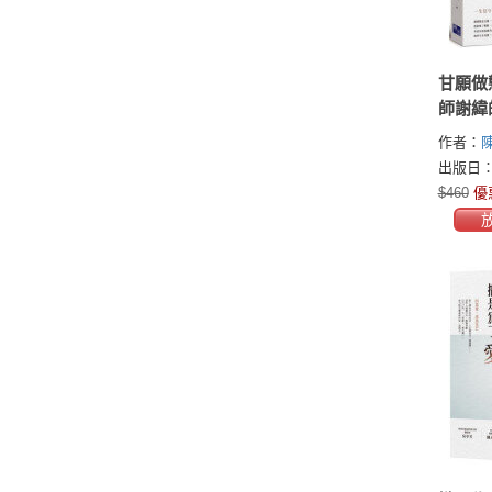
甘願做
師謝緯
作者：
出版日：2
$460
優