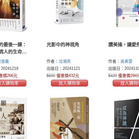
的最後一課：
光影中的神視角
讚美操，讓愛
病人的生命對
5個看見愛與祝
盧俊義
作者：
沈湘燕
作者：
吳美雲
別故事
0241219
出版日：20241121
出版日：2024110
惠價266元
$600
優惠價432元
$420
優惠價294
放入購物車
放入購物車
放入購物