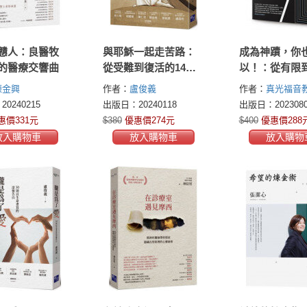
戇人：良醫牧
與耶穌一起走苦路：
成為神蹟，你
的醫療交響曲
從受難到復活的14站
以！：從有限
心靈朝聖
限，真光福音
陳金興
作者：
盧俊義
作者：
真光福音
勇氣與見證
0240215
出版日：20240118
出版日：2023080
惠價331元
$380
優惠價274元
$400
優惠價288
放入購物車
放入購物車
放入購物