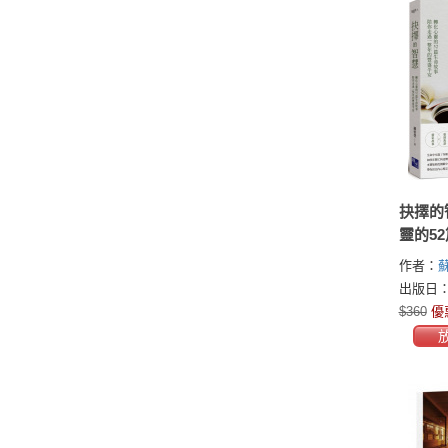
抉擇的
靈的5
陪你走
作者：
盛平安
出版日：2
$360
優