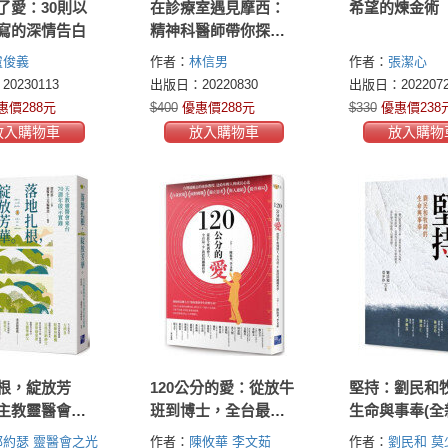
了愛：30則以
在診療室遇見摩西：
希望的煉金術
寫的深情告白
精神科醫師帶你探索
隱藏在聖經裡的心靈
盧俊義
作者：
林信男
作者：
張潔心
祕密
0230113
出版日：20220830
出版日：2022072
惠價288元
$400
優惠價288元
$330
優惠價238
放入購物車
放入購物車
放入購物
根，綻放芳
120公分的愛：從放牛
堅持：劉民和
主教靈醫會來
班到博士，全台最
生命與事奉(全
週年啟示實錄
「小」教授的翻轉哲
版)
郭約瑟
靈醫會之光
作者：
陳攸華
李文茹
作者：
劉民和
莫