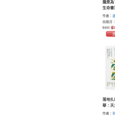
攏是為
生命書
作者：
出版日：2
$400
優
落地扎
華：天
台70
作者：