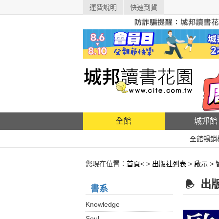
運費說明
快速到貨
全館
城邦館
全館暢銷
您現在位置：
首頁
< >
出版社列表
>
啟示
>
出
書系
Knowledge
Soul