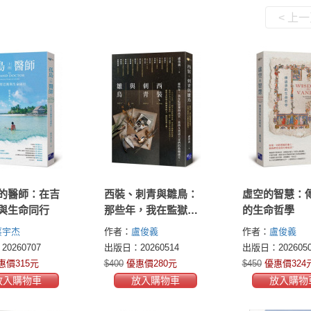
< 上
的醫師：在吉
西裝、刺青與雛鳥：
虛空的智慧：
與生命同行
那些年，我在監獄裡
的生命哲學
與高官、富商及黑道
蔡宇杰
作者：
盧俊義
作者：
盧俊義
大哥們的救贖歲月
0260707
出版日：20260514
出版日：2026050
惠價315元
$400
優惠價280元
$450
優惠價324
放入購物車
放入購物車
放入購物