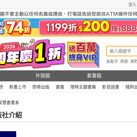
登入
吳毅平
原創
東
原創
Rewire
外版館
套書館
榜
新書上市
即將出版
選書
限時主題書展
影音說書
城邦
 智慧書書系
版社介紹