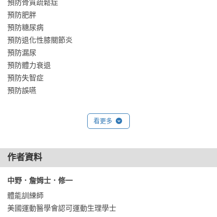
預防骨質疏鬆症

強化下肢與心肺功能，同時還能幫助維持海馬迴，避免失智問
預防肥胖

題纏身

預防糖尿病

預防退化性膝關節炎

改變身體的使用方式、養成正確的生活習慣，還有助於預防骨
預防漏尿

質疏鬆、肥胖、糖尿病、失智⋯⋯等現代常見問題，讓你不只
預防體力衰退

是「不臥床」，更能活得精神充沛、行動自如。

預防失智症

預防誤嚥

好習慣的養成從幾歲開始都不嫌晚，各年齡層皆適用的肌力養
成指南——

第2章　日常行為當中加點工夫就能改變！與「臥床不起」說再
從今天起學會做自己身體的主人，打造「活到老走到老」的幸
看更多
見的身體使用方法

福人生。
即使世界不斷進步，人類的身體仍然沒有進化

即使是平常的動作，花點功夫就能變成避免「臥床不起」的身
作者資料
體使用方法

為了避免臥床不起的椅子坐姿

中野．詹姆士．修一 
鍛鍊背部的椅子坐姿①

體能訓練師

預防・改善漏尿的椅子坐姿②

美國運動醫學會認可運動生理學士

為了避免臥床不起的沙發坐姿
