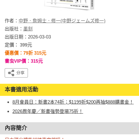
作者：
中野．詹姆士．修一(中野ジェームズ修一)
出版社：
墨刻
出版日期：2026-03-03
定價： 399元
優惠價：79折 315元
書虫VIP價：315元
本書適用活動
8月會員日：新書2本74折；$1199折$200再抽$888購書金！
2026周年慶／新書強勢登場75折！
內容簡介