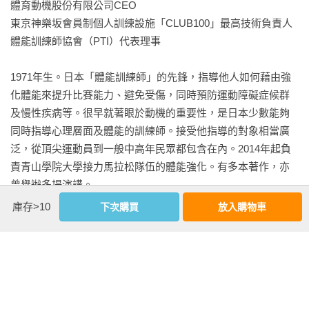
體育動機股份有限公司CEO

預防老化姿勢的沙發坐姿①

東京神樂坂會員制個人訓練設施「CLUB100」最高技術負責人

預防退化性膝關節炎的沙發坐姿②

體能訓練師協會（PTI）代表理事

為了避免臥床不起的辦公姿勢

改善血液循環及預防絆倒的辦公姿勢①

1971年生。日本「體能訓練師」的先鋒，指導他人如何藉由強
避免腰痛的辦公姿勢②

化體能來提升比賽能力、避免受傷，同時預防運動障礙症候群
減輕腰部負擔的辦公姿勢③

及慢性疾病等。很早就著眼於動機的重要性，是日本少數能夠
為了避免臥床不起的上樓梯方法

同時指導心理層面及體能的訓練師。接受他指導的對象相當廣
提高平衡感的上樓梯方法①

泛，從頂尖運動員到一般中高年民眾都包含在內。2014年起負
提升下肢腳力的上樓梯方法②

責青山學院大學接力馬拉松隊伍的體能強化。有多本著作，亦
為了避免臥床不起的走路方法

曾舉辦多場演講。
長時間走路也不疲憊的走路方法①

庫存>10
下次購買
放入購物車
鍛鍊腰部與腿部肌肉的走路方法②

為了避免臥床不起的包包拿法

看更多
背部肌肉不會衰退的包包拿法①

可以鍛鍊體幹的包包拿法②

基本資料
為了避免臥床不起的站立方法

防止腳部關節衰退的站立方法
