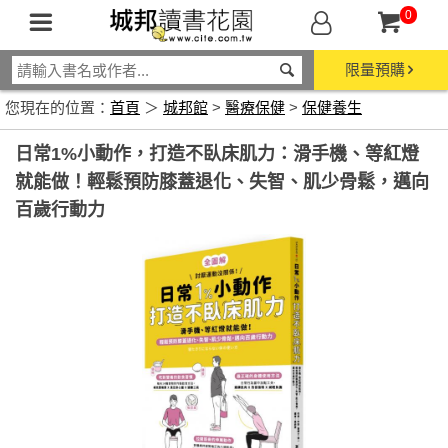
0
限量預購
您現在的位置：
首頁
＞
城邦館
>
醫療保健
>
保健養生
日常1%小動作，打造不臥床肌力：滑手機、等紅燈
就能做！輕鬆預防膝蓋退化、失智、肌少骨鬆，邁向
百歲行動力