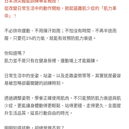
日本頂尖體能訓練專家親授！

從改變日常生活中的動作開始，掀起遠離肌少症的「肌力革
命」！
不必拚命運動、不用揮汗如雨；不怕沒有時間、不再半途而
廢，只要花1%的力氣，就能有效預防肌力衰退。

你知道嗎？

肌力並不是只有在健身房裡、運動場上才能鍛鍊。

日常生活中的坐姿、站姿，以及走路姿勢等等，其實就是最容
易被忽略卻最關鍵的訓練時刻。

透過調整姿勢，學會正確使用肌肉，不只能預防肌力衰退與肌
少症，更能讓身體動得更輕鬆、站得更穩、走得更久，全面提
升生活品質，延長行動自由的時光。

明明知道該動，卻總是做不到？
