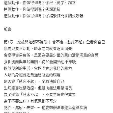
這個動作，你做得到嗎？③卍（萬字）起立

◎ 活用等紅燈時的短暫幾秒，強化核心與平衡感

這個動作，你做得到嗎？④溜滑梯

這個動作，你做得到嗎？⑤縮緊肛門＆胸式呼吸

不用額外花錢、花時間，甚至只需要1％體力就能做到，全面升
級體能LEVEL，打造不管幾歲都能健步如飛的自由人生。

前言

除了鍛鍊肌肉、培養肌力，這些能讓你打造出更健康的身體狀
第1章　幾歲開始都不嫌晚！ 會不會「臥床不起」全看你自己

態——

肌肉只要不活動，眨眼之間就會逐漸消失

會變得容易疲倦，是因為要靠少量的肌肉活動沉重的身體

◇ 柔軟度⋯⋯

強化肌肉與年齡無關，從90歲開始也不嫌晚

透過伸展改善僵硬問題，減少肩頸腰背痠痛，避免衍伸出姿勢
過於便利的生活，會逐漸奪走我們的肌力

不良的問題

人類的身體會逐漸適應所處的環境

是否會「臥床不起」，全取決於自己

◇ 飲食觀念⋯⋯

生病能靠吃藥治療，但肌肉無法用藥增長

吃好吃滿、補對營養，提供身體打造肌肉和維持健康所需要的
為了避免「臥床不起」，不要生病也很重要

營養素

為了不要生病，有氧運動不可少

肥胖、漏尿、失智⋯⋯也要想辦法來避免這些疾病

◇ 健走習慣⋯⋯
