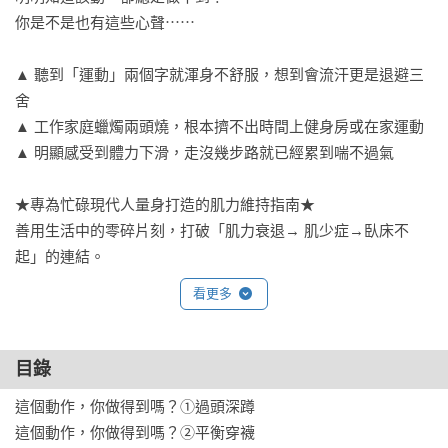
你是不是也有這些心聲⋯⋯

▲ 聽到「運動」兩個字就渾身不舒服，想到會流汗更是退避三
舍

▲ 工作家庭蠟燭兩頭燒，根本擠不出時間上健身房或在家運動

▲ 明顯感受到體力下滑，走沒幾步路就已經累到喘不過氣

★專為忙碌現代人量身打造的肌力維持指南★

善用生活中的零碎片刻，打破「肌力衰退→ 肌少症→臥床不
起」的連結。

看更多
不必刻意撥出時間、不必花錢加入健身房，把握生活中處處都
是的鍛鍊機會——

目錄
◎ 邊看電視也能邊做，減輕膝蓋負擔，預防退化性關節炎

這個動作，你做得到嗎？①過頭深蹲

◎ 即使長時間坐在辦公桌前，也能促進血液循環，減少久坐帶
這個動作，你做得到嗎？②平衡穿襪

來的痠痛問題
