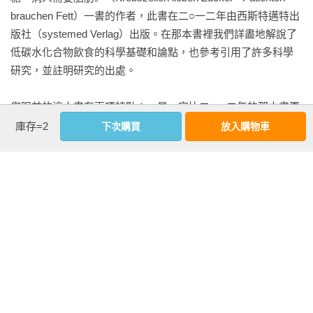
酪梨

brauchen Fett）一書的作者，此書在二○一二年由西斯特邁特出
夏威夷豆

版社（systemed Verlag）出版。在那本書裡我們詳盡地解說了
椰子、椰奶、椰子油

低碳水化合物飲食的科學基礎和論點，也參考引用了許多科學
浸在油裡的鯡魚、醃小鯡魚、沙丁魚

研究，並註明研究的出處。

奶油

鮮奶油

您眼前的這本書有兩項特點：一是，它比二○一二年的那本書更
馬斯卡彭鮮乳酪（Mascapone）

簡潔易懂，有更多實用的資訊，對讀者而言是比較實惠的版
庫存=2
下次購買
放入購物車
乳酪

本。這是我們為了迎合眾多讀者的願望所做的改變，因為他們
德國下午茶香腸、細肝腸

認為第一本書太學術性──有過多的細節和「統計資料」，這是
可可比例占85%以上的黑巧克力

曾在某篇讀者書評裡出現的評論。二是，這本書也可以說是更
看更多
取代麵粉家族：碳水化合物的替代食物

新版，因為自從第一本書出版以後，自然又出現了更多的研究
花椰菜

報告和經驗心得。

明膠

內文試閱
大麻籽

這本書匯集了到目前為止，從科學觀察所得到的知識，記錄關
塊根芹

於飲食中大量減少碳水化合物對人們產生的普遍影響和對癌症
Part I 為什麼要進行生酮飲食？（摘錄）

杏仁

的特別影響。在這個基礎上，我們推薦一種能滿足人體對所有
癌症是什麼？──癌細胞吃什麼？

黃豆粉

營養素、微量元素、維生素和纖維素的基本需要，但又特別顧