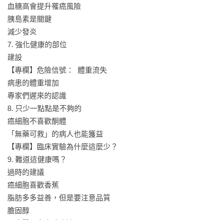
血糖高會提升罹癌風險

◎進行生酮飲食應避免的錯誤

胰島素是關鍵

•吃很多蛋白質，沒有同時攝取足夠的脂肪，並不是進行生酮飲
減少發炎

食，肝臟無法生產酮體做為主要的能量供應來源。

7. 強化健康的部位

•生酮飲食裡主要的能量來源只有一個名字：脂肪

建設

【專欄】危險信號：  體重流失

【本書特色】

病患的體重增加

‧德國最新研究實證的飲食法，能給癌症患者絶佳的飲食支
專家們遲來的認識

持。

8. 只少一點點是不夠的

癌細胞不喜歡酮體

‧一併收錄生酮飲食對一般慢性病患者的幫助，及預防癌症的
「無藥可救」的病人也能獲益

功效。

【專欄】臨床實驗為什麼這麼少？

9. 難道這健康嗎？

‧生酮飲食的原則、原理，一次說清楚，只要掌握原則，身體
過時的建議

就能快速生酮，對抗癌細胞。

癌細胞喜歡香蕉

‧四十道簡單快速、人人都做得到的生酮食譜。從前菜、甜
脂肪多多益善，但是要注意品質

點，到一餐間零食一應俱全。

膽固醇
