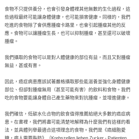
每個人都需要的養分：脂肪、蛋白質、微量營養素

做為養分的碳水化合物

食物不只提供養分，也會引發身體裡其他無數的生化過程，這
碳水化合物帶給癌症病人的風險

些過程最終可能讓身體健康，也可能損害健康。同樣的，我們
癌症病患必須節制的養分

吃進的食物除了會供應腫瘤卡路里，也會引起腫瘤其他的反
癌症病患特別需要的養分

應。食物可以讓腫瘤生長，也可以抑制腫瘤，甚至還可以破壞
如果少吃碳水化合物，就要多吃脂肪

腫瘤。

基本營養素  脂肪／油

吃哪些脂肪／油類？

我們攝取的食物可以是對人體健康的部位有益，而且又對腫瘤
要避免哪些油脂類？

無益，甚或有害。

基本營養素  蛋白質

吃哪些蛋白質？

因此，癌症病患應該試著嚴格攝取那些能滋養並強化身體健康
品質是選擇蛋白質的決定性因素

部位、但卻對腫瘤無用（甚至可能有害）的飲料和食物。我們
次要營養素  碳水化合物

吃的食物要能讓身體自己產生藥物來對抗腫瘤，並增進健康。

吃哪些碳水化合物？

我們確信，低碳水化合物的飲食值得推薦給絕大多數的癌症病
Part 3  食物（實踐篇）

患。在書裡，我們將盡可能清楚地解釋為什麼我們有這樣的看
1.生酮食物  脂肪來源、蛋白質來源、碳水化合物的替代品

法，並具體列舉最適合這項理念的食物。我們是《癌細胞愛
最佳的脂肪來源

糖，病人需要脂肪》（Krebszellen lieben Zucker - Patienten 