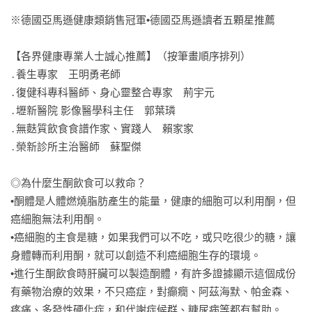
※德國亞馬遜健康類銷售冠軍•德國亞馬遜讀者五顆星推薦

【各界健康專業人士誠心推薦】（按筆畫順序排列）

․養生專家　王明勇老師

․復健科專科醫師、身心靈整合專家　荊宇元

․壢新醫院 影像醫學科主任　郭葉璘

․無麩質飲食食譜作家、實踐人　賴家家

․榮新診所主治醫師　蘇聖傑

◎為什麼生酮飲食可以救命？

•酮體是人體燃燒脂肪產生的能量，健康的細胞可以利用酮，但
癌細胞無法利用酮。

•癌細胞的主食是糖，如果我們可以不吃，或只吃很少的糖，讓
身體轉而利用酮，就可以創造不利癌細胞生存的環境。

•進行生酮飲食時肝臟可以製造酮體，有許多證據顯示這個成份
有藥物治療的效果，不只癌症，對癲癇、阿茲海默、帕金森、
疼痛、多發性硬化症，和代謝症候群、糖尿病等都有幫助。
