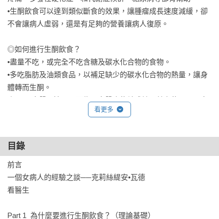
•生酮飲食可以達到類似斷食的效果，讓腫瘤成長速度減緩，卻
不會讓病人虛弱，還是有足夠的營養讓病人復原。

◎如何進行生酮飲食？

•盡量不吃，或完全不吃含糖及碳水化合物的食物。

•多吃脂肪及油類食品，以補足缺少的碳水化合物的熱量，讓身
體轉而生酮。

•攝取蛋白質要適量。因為蛋白質也能轉成糖，若主能量以蛋白
看更多
質代替，身體無法轉而生酮。

•素食者也能進行生酮飲食，優質脂肪及人體不可分解的纖維素
都能提供身體所需的脂肪酸。

目錄
•以EFK（蛋白質、脂肪和碳水化合物的比例）為標準選擇適合
生酮的飲食。

前言

一個女病人的經驗之談──克莉絲緹安•瓦德

◎癌症病患特別需要的養分

看醫生

•各種不同特性的優質脂肪，如椰子油、奶油、亞麻仁油、菜籽
油。

Part 1  為什麼要進行生酮飲食？（理論基礎）
