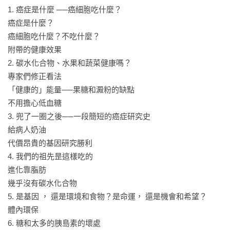
1. 癌症是什麼 ──癌細胞吃什麼？

•草飼動物的脂肪及乳製品，野生的魚類脂肪，都有豐富的
癌症是什麼？

Omega-3，可以多吃。

癌細胞吃什麼？不吃什麼？

•攝取蛋白質盡量選擇必需胺基酸含量高的，可以減少蛋白質的
附帶的健康效果

攝取量，雞蛋、肉、魚、奶，都是優質的蛋白質來源。

2. 碳水化合物、水果和蔬菜健康嗎？

•素食者應盡量攝取胺基酸含量高，澱粉含量少的植物，如黃
專家們修正看法

豆、杏仁、亞麻籽、椰子、花椰菜等。

「健康的」能量──果糖和澱粉的缺點

•多攝取無法被人體消化，卻是腸道好菌餌食的膳食纖維，這可
不用擔心低血糖

以轉化成對人體有益的脂肪酸。

3. 兜了一圈之後──一段簡短的癌症研究史

•香料所含的植化素，有些對癌症有正面作用，可以多使用。

給病人奶油

代價昂貴的基因研究勝利

◎癌症病患必須節制的養分

4. 我們的祖先昰這樣吃的

•含大量Omega-6的脂肪，如葵花油、玉米油、反式脂肪。

進化靠脂肪

•應避免雖含有必需胺基酸，但澱粉含量高的莢果類，如鷹嘴
幾乎沒有碳水化合物

豆、豌豆、小扁豆等。

5. 是基因 ， 還是環境和食物？是命運， 還是機會和希望？

•盡量避免所有含澱粉及糖，會讓血糖震盪的碳水化合物，如穀
體內環保

類、水果等。

6. 糖和太多的胰島素的壞處
