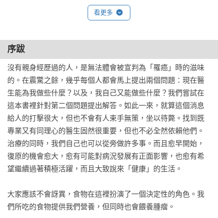
附蔬菜、堅果、種子等不同碳水化合物比例表，方便有意進行
蛋白質要多少才合適？

看更多
生酮飲食者選擇適合的食材。

10. 運動能加分

‧附各種油脂不同脂肪酸比例表，可幫助您在不同的場合選用
先克服困難，然後歡喜收穫

不同的油脂，減少身體發炎、促進健康。
運動不需要碳水化合物的能量

序跋
運動帶來什麼好處呢？

正確的運動量

沒有親身經歷過的人，是無法體會被宣判為「罹癌」時的滋味
遊戲很有幫助

的。在震驚之餘，幾乎每個人都會馬上提出兩個問題：現在醫
11. 斷食是替代方案嗎？

生能為我做些什麼？以及，我自己又能做些什麼？我們嘗試在
讓療法的副作用少一點

這本書裡針對第二個問題提出解答。如此一來，就算這個消息
酮體有和斷食一樣的效果

給人的打擊很大，但也不會有人束手無策，坐以待斃。找到既
12. 作為藥物的酮體

專業又有同理心的醫生固然很重要，但也不必全然依賴他們。
丁酸

治療的同時，我們自己也可以從旁做許多事。而且愈早開始，
有跟癌症藥物一樣的效果

復原的機會愈大，愈有可能對病況發展有正面影響，也愈有希
13. 酮不是江湖術士的偏方，也不是一種傳教 

望繼續過著積極活躍，而且大致說來「健康」的生活。

Part 2  養分（實踐篇）

大家應該不會訝異，食物在這裡扮演了一個決定性的角色。我
1.生酮飲食的基礎

們所吃的食物提供我們營養，但同時也會餵養腫瘤。
