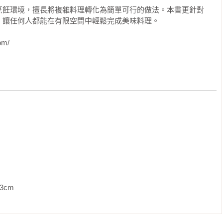
烹飪環境，擅長將複雜料理轉化為簡單可行的做法。本書更針對
讓任何人都能在有限空間中輕鬆完成美味料理。

om/
拉

             
麵類、麵包篇
