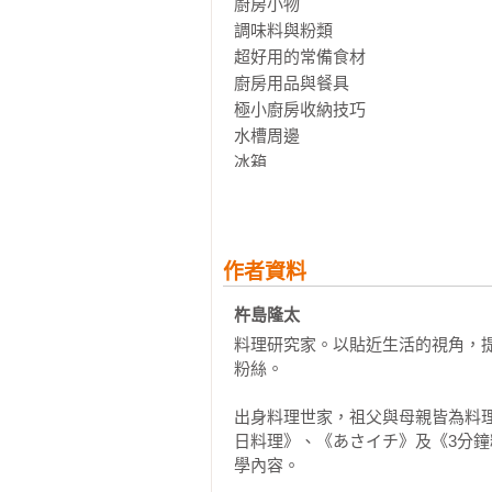
廚房小物

調味料與粉類

超好用的常備食材

廚房用品與餐具

極小廚房收納技巧

水槽周邊

冰箱

廚房家電活用指南

微波爐

電子鍋

調味料計量與火侯的操作說明

作者資料
杵島隆太 
【第２章】一盤就滿足！超受歡迎的
料理研究家。以貼近生活的視角，
拌拌炒炒薑汁燒肉

粉絲。

吃起來根本是塔塔醬！免油炸的香煎
小廚房漢堡排

出身料理世家，祖父與母親皆為料
半煎炸千層豬排

日料理》、《あさイチ》及《3分
神速！馬鈴薯燉肉

學內容。

電鍋版韓式蔘雞湯
