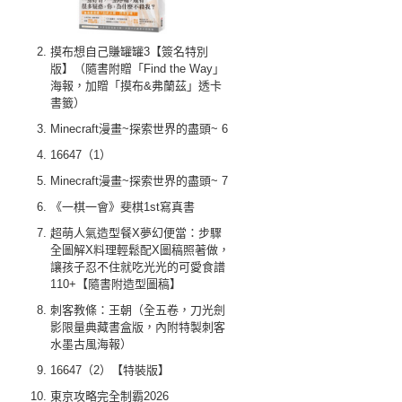
摸布想自己賺罐罐3【簽名特別
版】（隨書附贈「Find the Way」
海報，加贈「摸布&弗蘭茲」透卡
書籤）
Minecraft漫畫~探索世界的盡頭~ 6
16647（1）
Minecraft漫畫~探索世界的盡頭~ 7
《一棋一會》斐棋1st寫真書
超萌人氣造型餐X夢幻便當：步驟
全圖解X料理輕鬆配X圖稿照著做，
讓孩子忍不住就吃光光的可愛食譜
110+【隨書附造型圖稿】
刺客教條：王朝（全五卷，刀光劍
影限量典藏書盒版，內附特製刺客
水墨古風海報）
16647（2）【特裝版】
東京攻略完全制霸2026