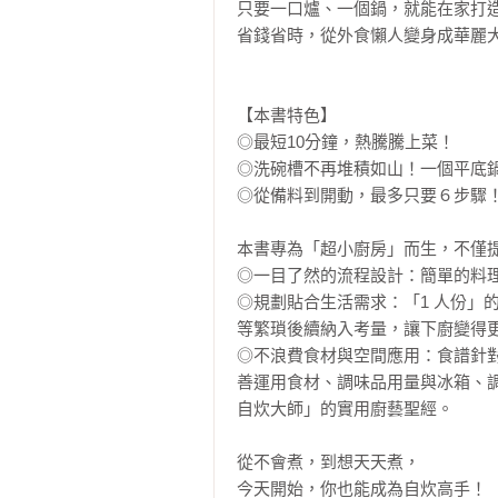
只要一口爐、一個鍋，就能在家打造
省錢省時，從外食懶人變身成華麗大
【本書特色】

◎最短10分鐘，熱騰騰上菜！

◎洗碗槽不再堆積如山！一個平底鍋
◎從備料到開動，最多只要６步驟！
本書專為「超小廚房」而生，不僅提
◎一目了然的流程設計：簡單的料理
◎規劃貼合生活需求：「1 人份」
等繁瑣後續納入考量，讓下廚變得更
◎不浪費食材與空間應用：食譜針
善運用食材、調味品用量與冰箱、
自炊大師」的實用廚藝聖經。

從不會煮，到想天天煮，

今天開始，你也能成為自炊高手！
