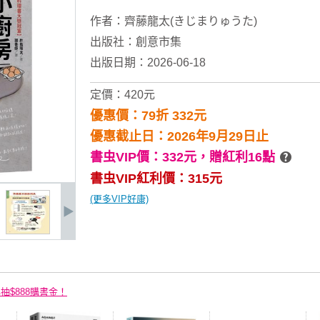
作者：
齊藤龍太(きじまりゅうた)
出版社：
創意市集
出版日期：2026-06-18
定價：420元
優惠價：79折 332元
優惠截止日：2026年9月29日止
書虫VIP價：332元，
贈紅利16點
書虫VIP紅利價：315元
(更多VIP好康)
再抽$888購書金！