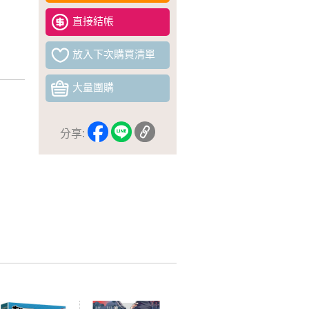
直接結帳
放入下次購買清單
大量團購
分享: