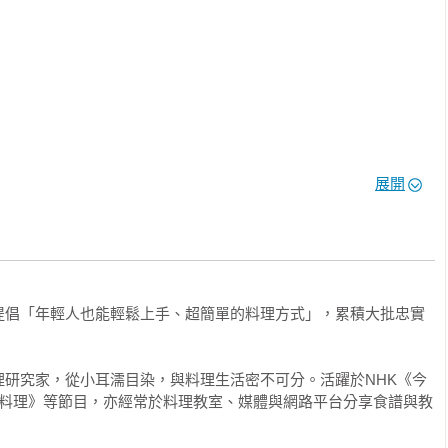
展開
經典主菜篇

提倡「年輕人也能輕鬆上手、超簡單的料理方式」，累積大批忠實
南蠻雞

理研究家，從小耳濡目染，與料理生活密不可分。活躍於NHK《今
鐘料理》等節目，亦經常於料理教室、媒體與網路平台分享食譜與教