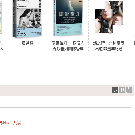
力
反詮釋
關鍵躍升： 從個人
鵼之碑（京極夏彥
人
貢獻者到團隊管理
出道30週年紀念
者， 高效主管的底
作，創作生涯代表
層邏輯
作「百鬼夜行」系
列最新作）
界No.1大賞