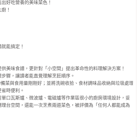
出好吃營養的美味菜色！

廚！

就能搞定！



供美味食譜，更針對「小空間」提出革命性的料理解決方案！

步驟，讓讀者能直覺理解烹飪順序。

的備菜與食用量剛剛好；並將洗碗收拾、食材調味品收納與垃圾處理
省時便利。

對單口瓦斯爐、微波爐、電磁爐等作業區很小的廚房環境設計，妥
調理台空間，還能一次烹煮兩道菜色，被評價為「任何人都能成為