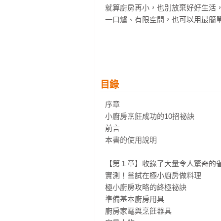
就算廚房再小，也別放棄好好生活，
一口爐、有限空間，也可以用最簡單
從料理動線、器具使用、料理流程、
通通替你設想完備，只要照著做，就
跟著做，你會發現——

目錄
序章

小廚房烹飪成功的10招祕訣

前言

本書的使用說明

【第１章】收錄了大量令人驚奇的省
實測！嘗試在極小廚房做料理

極小廚房攻略的終極祕訣

準備基本廚房用具

廚房家電與烹飪器具
