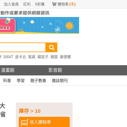
加入會員
紅利
6折購
購物車
(
0
)
野
16647
皮卡丘
寫真
楊双子
親簽
奧德賽
漫畫館
影音館
科普
學習
親子教養
雜誌期刊
大
庫存 > 10
超省
放入購物車