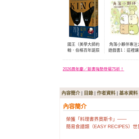
國王（美學大師約
角落小夥伴專注
翰．伯格百年誕辰
遊戲書1：這裡讓
紀念●繁體中文版首
好安心篇
度問世）
2026周年慶／新書強勢登場75折！
內容簡介
|
目錄
|
作者資料
|
基本資料
內容簡介
榮獲「料理書界奧斯卡」——

簡易食譜類（EASY RECIPES）世