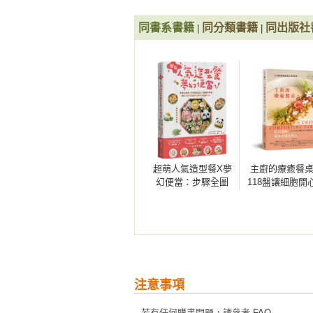
肉山肉海炙燒牛肉蓋飯

同書系書籍
同分類書籍
同出版社
|
|
電子鍋版海南雞飯

拌炒鬆香炒飯

家常版蟹肉棒天津蓋飯

牛丼風味炊飯

一人份日式牛肉燴飯

特價生魚片拼盤之芝麻醬醃魚蓋飯

一鍋到底的蕃茄肉醬義大利麵

單鍋出極品之奶油義大利麵

素麵版義式蕃茄冷麵

超萌人氣造型餐X夢
主廚的療癒餐
微波版什錦燴炒麵

幻便當：步驟全圖
118盤讓細胞開
解X料理輕鬆配X圖
料理
爐火微波同步特製豬肉湯烏龍沾麵

稿照著做，讓孩子
蛋香滿滿的披薩吐司

忍不住就吃光光的
復活咒語Sopa de Ajo！西班牙麵包
可愛食譜110+【隨
【專欄 2】清冰箱食譜

書附造型圖稿】
【第４章】同步完成２道菜！在極小
注意事項
犒賞牛排 ＋ 微波高麗菜絲臥巢蛋

若有任何購書問題，請參考
FAQ