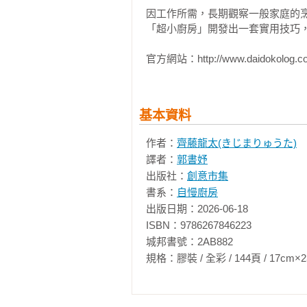
微波鮮蔬燒賣

因工作所需，長期觀察一般家庭的
輕鬆上手炒蔬菜

「超小廚房」開發出一套實用技巧，
免沾手雞肉丸

小廚房也能烹煮出道地的青椒肉絲

官方網站：http://www.daidokolog.c
微波加持的超省時日式白醬燉菜

無須砧板的照燒雞

電子鍋版法式香腸燉菜

基本資料
微波版鮭魚起司鏘鏘燒

免切免剁的回鍋鯖魚罐頭

作者：
齊藤龍太(きじまりゅうた)
蝦仁版半煎炸蝦

譯者：
郭書妤
無麵粉的韓式煎餅風煎蛋

出版社：
創意市集
零失敗的鬆軟韭菜炒蛋

書系：
自慢廚房
鍋子就是調理碗！省空間冷涮豬肉沙
出版日期：2026-06-18

滿滿大塊蔬菜的下飯豬肉味噌湯

ISBN：9786267846223

【專欄 1】 3分鐘就能完成的小菜

城邦書號：2AB882

規格：膠裝 / 全彩 / 144頁 / 17cm×23cm   
【第３章】超快速卻超美味！飯類、
極簡奶油咖哩雞肉飯

微波加持蛋包飯
