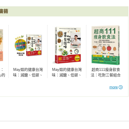
書籍
桌：
May姐的健康台灣
May姐的健康台灣
超商111瘦身飲食
心的
味：減醣、低碳、
味：減醣、低碳、
法：吃對三餐組合
快速上桌，每天都
快速上桌，每天都
輕鬆瘦！不計醣、
想吃的三餐提案
想吃的三餐提案
零節食、無壓力的
more
100+【贈品版】
100+
減脂菜單130+
香蒜湯

廚房做套餐篇
