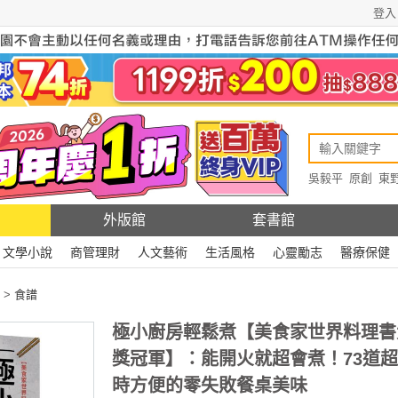
登入
吳毅平
原創
東
原創
Rewire
外版館
套書館
文學小說
商管理財
人文藝術
生活風格
心靈勵志
醫療保健
>
食譜
極小廚房輕鬆煮【美食家世界料理書
獎冠軍】：能開火就超會煮！73道
時方便的零失敗餐桌美味