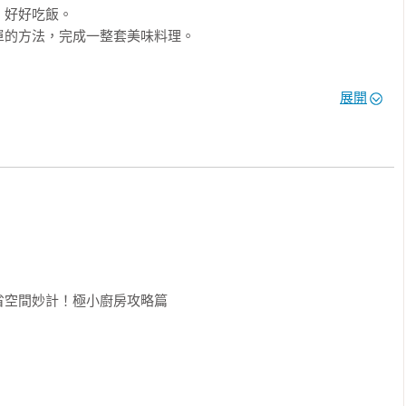
好好吃飯。

的方法，完成一整套美味料理。

食材運用到收拾整理，

展開
能輕鬆上手、零失敗完成。

空間妙計！極小廚房攻略篇
