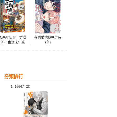
如果歷史是一群喵
在戀愛地獄中等待
(4)：東漢末年篇
(全)
【萌貓漫畫學歷
史】(暢銷二版)
分類排行
16647（2）