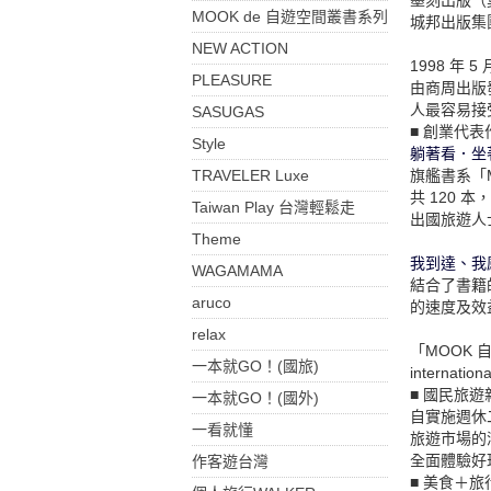
MOOK de 自遊空間叢書系列
城邦出版集
NEW ACTION
1998 年
PLEASURE
由商周出版
人最容易接
SASUGAS
■ 創業代表
Style
躺著看．坐
旗艦書系「M
TRAVELER Luxe
共 120
Taiwan Play 台灣輕鬆走
出國旅遊人
Theme
我到達、我
WAGAMAMA
結合了書籍
aruco
的速度及效
relax
「MOOK 
一本就GO！(國旅)
intern
■ 國民旅遊
一本就GO！(國外)
自實施週休
一看就懂
旅遊市場的
全面體驗好
作客遊台灣
■ 美食＋