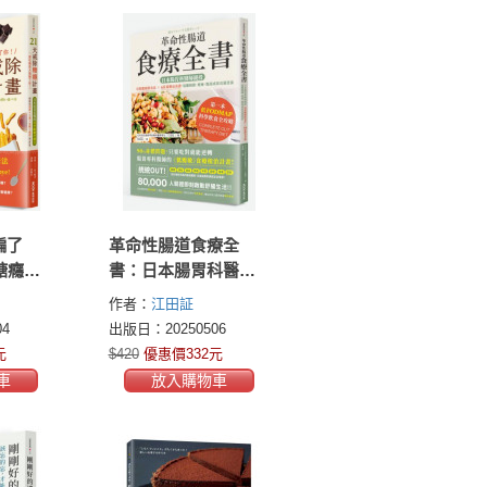
騙了
革命性腸道食療全
糖癮計
書：日本腸胃科醫師
名醫的
親授，用低腹敏飲食
作者：
江田証
法，輕
法×68道簡易食譜，遠
4
出版日：20250506
×失眠×
離腸躁、便秘、腹瀉
元
$420
優惠價332元
或胃食道逆流
車
放入購物車