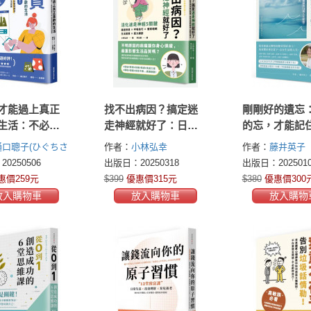
才能過上真正
找不出病因？搞定迷
剛剛好的遺忘
生活：不必斷
走神經就好了：日本
的忘，才能記
用10大選物哲
名醫5大核心修復，調
的事！來自91
樋口聰子(ひぐちさ
作者：
小林弘幸
作者：
藤井英子
階段整理練習，
整自律神經的關鍵，
身心科醫師的7
0250506
出版日：20250318
出版日：2025010
金錢更富足的
從根本擺脫病痛，啟
生智慧，讓每
惠價259元
$399
優惠價315元
$380
優惠價300
案
動自癒力
最好的一天
放入購物車
放入購物車
放入購物