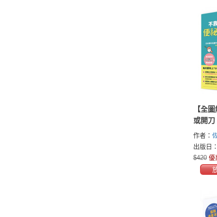
【全圖
或開刀
南：整
作者：
專科名
みのり)
出版日：2
策，3
$420
優
口型便