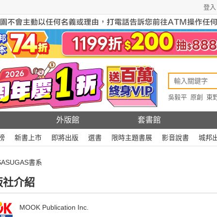
登入
吳毅平
原創
東
原創
Rewire
外版館
套書館
榜
新書上市
即將出版
選書
限時主題書展
影音說書
城邦
SASUGAS書系
版社介紹
MOOK Publication Inc.