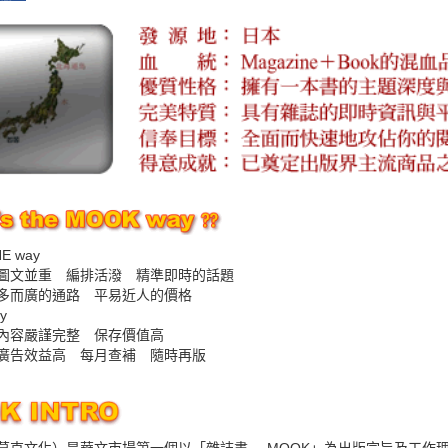
E way
圖文並重 編排活潑 精準即時的話題
多而廣的通路 平易近人的價格
y
內容嚴謹完整 保存價值高
廣告效益高 每月查補 隨時再版
莫克文化）是華文市場第一個以「雜誌書--- MOOK」為出版宗旨及工作