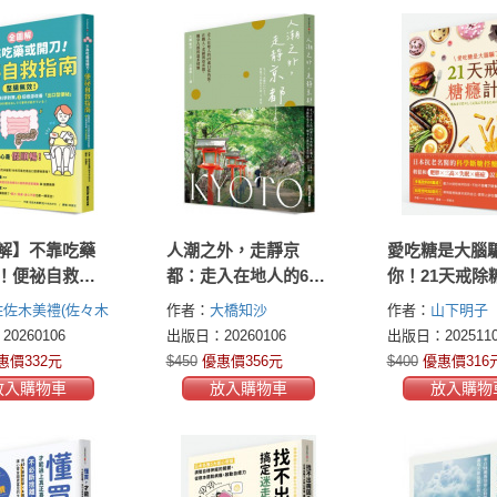
解】不靠吃藥
人潮之外，走靜京
愛吃糖是大腦
！便祕自救指
都：走入在地人的69
你！21天戒除
腸無效！日本
處日常角落，在職
畫：日本抗老
佐佐木美禮(佐々木
作者：
大橋知沙
作者：
山下明子
醫的科學對
人、老鋪與巷弄間，
科學斷糖控醣
0260106
出版日：20260106
出版日：2025110
招根源改善「出
獨享古都的溫柔情懷
鬆和肥胖×三高
惠價332元
$450
優惠價356元
$400
優惠價316
祕」
癌症說bye
放入購物車
放入購物車
放入購物