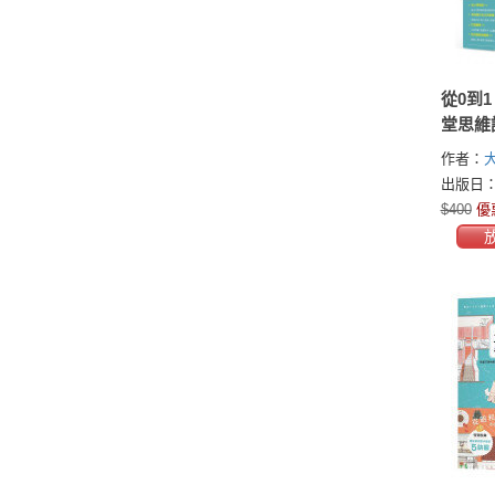
從0到
堂思維
關鍵！
作者：
驟構想
出版日：2
改變，
$400
優
己