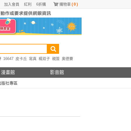
加入會員
紅利
6折購
購物車
(
0
)
野
16647
皮卡丘
寫真
楊双子
親簽
奧德賽
漫畫館
影音館
出版社專區