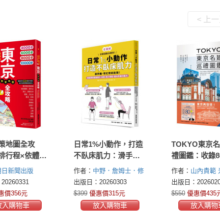
< 上
策地圖全攻
日常1%小動作，打造
TOKYO東京
排行程×依體力
不臥床肌力：滑手
禮圖鑑：收錄8
R CODE導
機、等紅燈就能做！
必訪的重要文
朝日新聞出版
作者：
中野．詹姆士．修
作者：
山內貴範
剛好的32條散
輕鬆預防膝蓋退化、
國寶，從江戶
一(中野ジェームズ修一)
0260331
出版日：20260303
出版日：2026020
，新手和長輩
失智、肌少骨鬆，邁
現代摩登，感
惠價356元
$399
優惠價315元
$550
優惠價435
鬆玩
向百歲行動力
百年的多樣面
放入購物車
放入購物車
放入購物