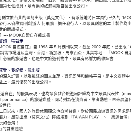
團第七個成員，是專業的旅遊書籍自製出版公司。
 5 月創立於台北的墨刻出版（莫克文化），有系統地將日本風行已久的 "MO
發行人∕商業周刊創辦人 何飛鵬，擔任發行人，以最具創意的本土製作為
受的閱讀模式。
作 --- MOOK自遊自在雜誌書
著讀．帶著走
OOK 自遊自在」自 1998 年 5 月創刊以來，截至 2002 年底，已出版 
 本，銷售市場遍及臺灣、香港、新加坡、馬來西亞、北美等地。「MOOK 
士必備的旅遊書，也是中文旅遊刊物中，最具有影響力的雜誌書。
感受、我記錄、我出版
的深入詳實，以及雜誌的圖文並茂、資訊即時和價格平易，是中文媒體中
益上，最具優勢的出版公司。
自遊自在」的優異表現，也為諸多駐台旅遊局評鑑為中文最具代表性（most aw
ational performance）的旅遊媒體，同時列為在消費者、業者動態、未
新世代
二日以來，國人的旅遊休閒觀念也愈漸普遍，對於國民旅遊資訊的需求是
潛力，墨刻出版（莫克文化）陸續規劃「TAIWAN PLAY」、「集遊台灣
玩的台灣！
旅行的雙重體驗