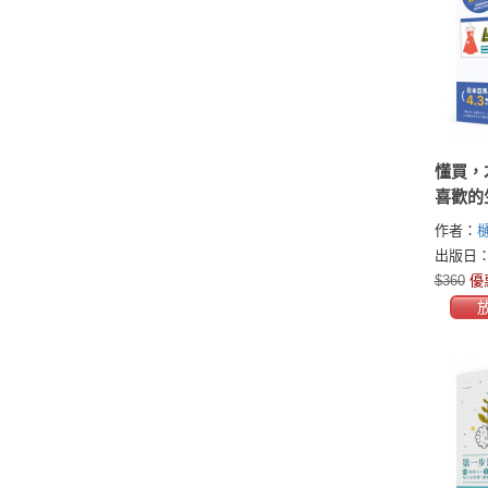
懂買，
喜歡的
捨離！
作者：
學×4
とこ)
出版日：2
讓心靈
$360
優
生活提