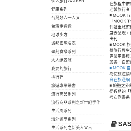
個人旅行WALKER
在旅程中依
健康系列
老饕旅行者（
■ MOOK T
台灣好ㄊ一ㄊㄡ
「MOOK 
台灣走透透
刊著重旅遊
度去呈現，
地球步方
出刊。
城邦國際名表
■ MOOK 
將旅行與生
墨刻食譜系列
專業用書與工
大人絕景旅
叢書．自遊
■ MOOK
我要的旅行
為使旅遊情
排行程
自在旅遊網
■ 旅遊之
旅遊專業叢書
從近期的「
流行商品系列
考右側書系
流行商品系列之新世紀手作
生活風系列
海外遊學系列
SA
生活系列之新美人宣言