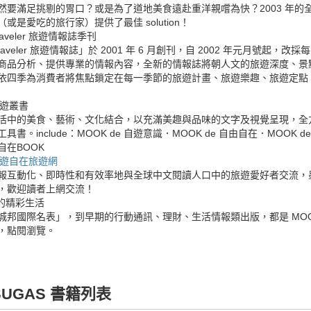
然要滿足挑剔的胃口？或是為了道地美食遠赴重洋親嚐為快？2003 年的全新
或是愛吃的旅行家）提供了最佳 solution！
raveler 旅遊情報誌季刊
Traveler 旅遊情報誌」於 2001 年 6 月創刊，自 2002 年元月號
商品分析、提供專業的情報內容，全新的情報誌將朝人文的旅遊深度、景
依四季為消費者將焦點鎖定在每一季節的旅遊計畫、旅遊樂趣、旅遊定點。出版時
旅遊叢書
活中的美食、藝術、文化結合，以充滿美趣與品味的文字及視覺呈現，全
具書。include：MOOK de 自遊意識．MOOK de 自由自在．MOOK 
自在BOOK
 自遊自在旅遊網
報互動化、即時性和有效率地與全球中文閱讀人口中的旅遊愛好者交流，墨刻出
，歡迎讀者上網交流！
外的精彩生活
城邦國際名表」，到早期的行動通訊、理財、生活情報類出版，都是 MO
，點閱瀏覽。
SUGAS 書籍列表