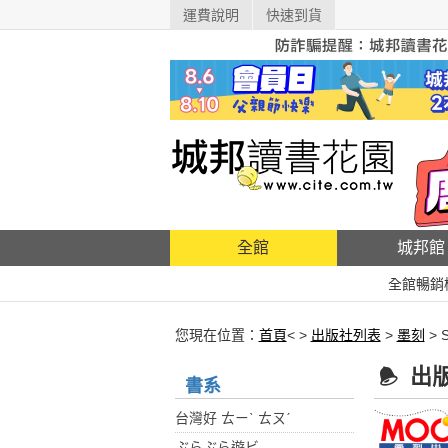
運費說明
快速到貨
全館
城邦館
全館暢銷
您現在位置：
首頁
< >
出版社列表
>
墨刻
> 
出
書系
台灣好 ㄊㄧˋ ㄊㄡˊ
ぶらぶら遊ビ