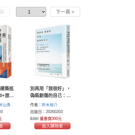
一頁
下一頁 >
名建築巡
別再用「我很好」，
0+旅人
偽裝創傷的自己：每
化財與
一次的過度努力，都
米山勇
作者：
鈴木裕介
懷舊到
是創傷反應，人生從
3
出版日：20260203
受東京
此不再內耗討好，學
元
$380
優惠價300元
貌
習放過自己
車
放入購物車