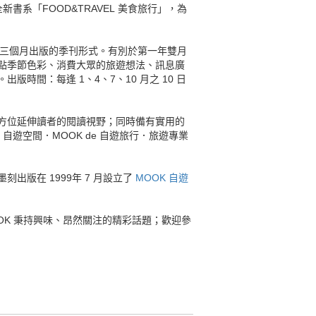
書系「FOOD&TRAVEL 美食旅行」，為
起，改採每三個月出版的季刊形式。有別於第一年雙月
點季節色彩、消費大眾的旅遊想法、訊息廣
間：每逢 1、4、7、10 月之 10 日
方位延伸讀者的閱讀視野；同時備有實用的
de 自遊空間．MOOK de 自遊旅行．旅遊專業
版在 1999年 7 月設立了
MOOK 自遊
OK 秉持興味、昂然關注的精彩話題；歡迎參