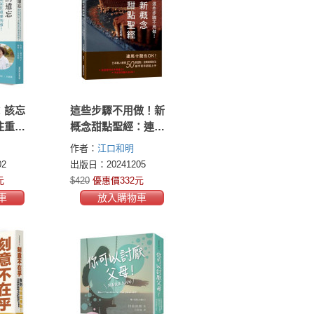
：該忘
這些步驟不用做！新
住重要
概念甜點聖經：連馬
歲現役
卡龍也OK！日本職人
作者：
江口和明
1則人
親授50款甜點，省略
2
出版日：20241205
天都是
麻煩技法，新手苦手
元
$420
優惠價332元
都能上手
車
放入購物車