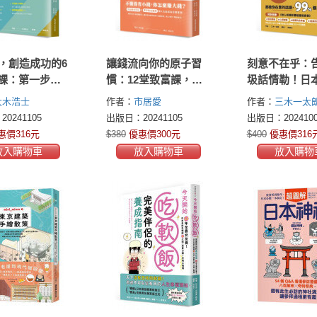
1，創造成功的6
讓錢流向你的原子習
刻意不在乎：
課：第一步是
慣：12堂致富課，日
圾話情勒！日
43道提示x5步
常生活x投資理財x育
心理師教你如
大木浩士
作者：
市居愛
作者：
三木一太朗
筆記，每日小
兒養老，教你如何規
大腦機制，不
いちたろう)
0241105
出版日：20241105
出版日：2024100
讓夢想成就自
劃人生各階段，超輕
言閒語，不必
惠價316元
$380
優惠價300元
$400
優惠價316
鬆存錢術
己
放入購物車
放入購物車
放入購物