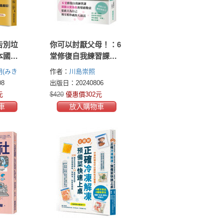
告別垃
你可以討厭父母！：6
本國家
堂修復自我練習課，
何透過
遠離以愛為名的情緒
(みき
作者：
川島崇照
在意閒
勒索，從此只為自己
8
出版日：20240806
虧待自
和互相珍視的人而活
元
$420
優惠價302元
車
放入購物車