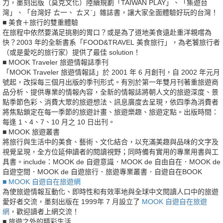
力，墨刻出版（莫克文化）陸續規劃「TAIWAN PLAY」、「集遊台
灣」、「台灣好 ㄊ一、 ㄊㄡˊ」雜誌書，讓大家全面體驗好玩的台灣！
■ 美食＋旅行的雙重體驗
在旅程中依然要滿足挑剔的胃口？或是為了道地美食遠赴重洋親嚐為
快？2003 年的全新書系「FOOD&TRAVEL 美食旅行」，為老饕旅行者
（或是愛吃的旅行家）提供了最佳 solution！
■ MOOK Traveler 旅遊情報誌季刊
「MOOK Traveler 旅遊情報誌」於 2001 年 6 月創刊，自 2002 年元月
號起，改採每三個月出版的季刊形式。有別於第一年雙月刊著重旅遊商
品分析、提供專業的情報內容，全新的情報誌將朝人文的旅遊深度、景
點季節色彩、消費大眾的旅遊想法、訊息廣度去呈現，依四季為消費者
將焦點鎖定在每一季節的旅遊計畫、旅遊樂趣、旅遊定點。出版時間：
每逢 1、4、7、10 月之 10 日出刊。
■ MOOK 旅遊叢書
將旅行與生活中的美食、藝術、文化結合，以充滿美趣與品味的文字及
視覺呈現，全方位延伸讀者的閱讀視野；同時備有實用的專業用書與工
具書。include：MOOK de 自遊意識．MOOK de 自由自在．MOOK de
自遊空間．MOOK de 自遊旅行．旅遊專業叢書．自遊自在BOOK
■ MOOK 自遊自在旅遊網
為使旅遊情報互動化、即時性和有效率地與全球中文閱讀人口中的旅遊
愛好者交流，墨刻出版在 1999年 7 月設立了
MOOK 自遊自在旅遊
網
，歡迎讀者上網交流！
■ 旅遊之外的精彩生活