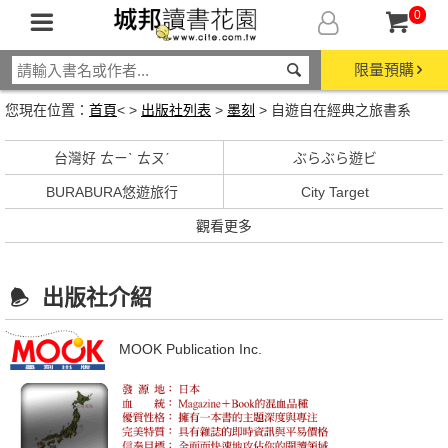
0
限量預購
您現在位置：
首頁
< >
出版社列表
>
墨刻
> 自遊自在經典之旅書系
台灣好 ㄊㄧˋ ㄊㄡˊ
ぶらぶら遊ビ
BURABURA悠遊旅行
City Target
觀看更多
出版社介紹
MOOK Publication Inc.