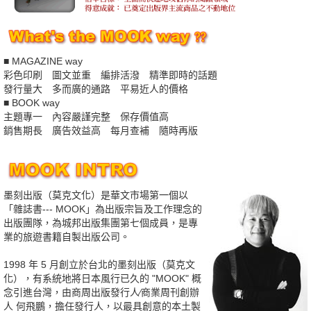
■ MAGAZINE way
彩色印刷 圖文並重 編排活潑 精準即時的話題
發行量大 多而廣的通路 平易近人的價格
■ BOOK way
主題專一 內容嚴謹完整 保存價值高
銷售期長 廣告效益高 每月查補 隨時再版
墨刻出版（莫克文化）是華文市場第一個以
「雜誌書--- MOOK」為出版宗旨及工作理念的
出版團隊，為城邦出版集團第七個成員，是專
業的旅遊書籍自製出版公司。
1998 年 5 月創立於台北的墨刻出版（莫克文
化），有系統地將日本風行已久的 "MOOK" 概
念引進台灣，由商周出版發行人∕商業周刊創辦
人 何飛鵬，擔任發行人，以最具創意的本土製