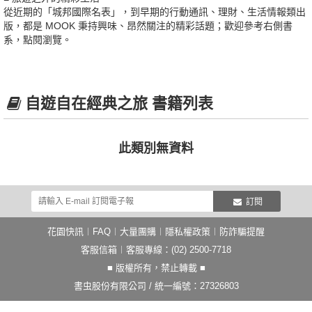
從近期的「城邦國際名表」，到早期的行動通訊、理財、生活情報類出
版，都是 MOOK 秉持興味、昂然關注的精彩話題；歡迎參考右側書
系，點閱瀏覽。
自遊自在經典之旅 書籍列表
此類別無資料
訂閱
花園快訊
︱
FAQ
︱
大量團購
︱
隱私權政策
︱
防詐騙提醒
客服信箱
︱客服專線：(02) 2500-7718
■ 版權所有，禁止轉載 ■
書虫股份有限公司 / 統一編號：27326803