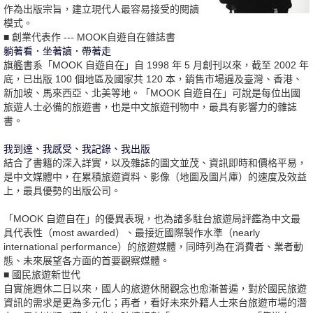
作為出版宗旨，建立現代人最容易接受的閱讀
模式。
■ 創業代表作 --- MOOK自遊自在雜誌書
躺著看．坐著讀．帶著走
旗艦書系「MOOK 自遊自在」自 1998 年 5 月創刊以來，截至 2002 年
底，已出版 100 個地區及國家共 120 本，銷售市場遍及臺灣、香港、
新加坡、馬來西亞、北美等地。「MOOK 自遊自在」可說是每位出國
旅遊人士必備的旅遊書，也是中文旅遊刊物中，最具有影響力的雜誌
書。
我到達、我感受、我記錄、我出版
結合了書籍的深入詳實，以及雜誌的圖文並茂、資訊即時和價格平易，
是中文媒體中，在累積旅遊資料、影像（地圖及圖片庫）的速度及效益
上，最具優勢的出版公司。
「MOOK 自遊自在」的優異表現，也為諸多駐台旅遊局評鑑為中文最
具代表性（most awarded）、最接近國際製作水準（nearly
international performance）的旅遊媒體，同時列為在消費者、業者動
態、未來展望各方面的首要觀察媒體。
■ 國民旅遊新世代
自實施週休二日以來，國人的旅遊休閒觀念也愈漸普遍，對於國民旅遊
資訊的需求是更為多元化；再者，看好未來外籍人士來台旅遊市場的潛