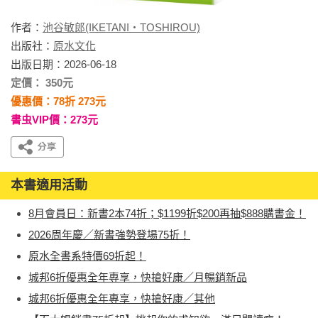
作者：
池谷敏郎(IKETANI・TOSHIROU)
出版社：
原水文化
出版日期：2026-06-18
定價： 350元
優惠價：78折 273元
書虫VIP價：273元
本書適用活動
8月會員日：新書2本74折；$1199折$200再抽$888購書金！
2026周年慶／新書強勢登場75折！
原水全書系特價69折起！
城邦6折優惠全年專享，快搶好康／月暢銷新品
城邦6折優惠全年專享，快搶好康／其他