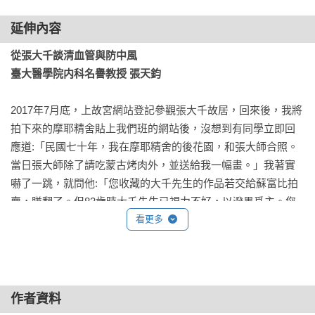
延伸內容
從張大千談清血管與防中風

臺大醫學院内科名譽教授 張天鈞
2017年7月底，上故宮網站登記參觀張大千故居，回來後，我將
拍下來的摩耶精舍貼上我們班的網站後，沒想到有同學立即回
應道:「民國七十年，我在摩耶精舍的後花園，和張大師合照。
當日張大師除了請吃蒙古烤肉外，並送給我一幅畫。」我著實
嚇了一跳，就問他:「您收藏的大千先生的作品若交給蘇富比拍
賣，賺翻了。但83歲時大千先生已視力不好，以潑墨爲主。您
的是細工，應是更早期之作。至於請吃蒙古烤肉，是因他在榮
看更多
總被您照顧嗎?蒙古烤肉架是張學良送的。」

他回答道:「回天鈞教授：當年北榮內科部有三位部CR(總住院
醫師，筆者註)，每位每四個月輪流負責不同工作；其中一位有
作者資料
四個月除了日常工作外，還要幫忙各科主任照顧VIP。當年的