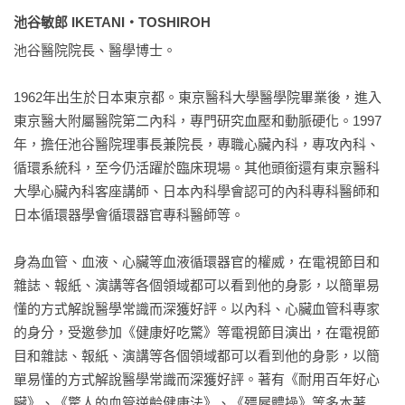
VIP 有張大師、何應欽、張羣及其他等人。張大師在每年6-7
池谷敏郎 IKETANI・TOSHIROH
月，CR 結束後，會請醫療團隊到摩耶精舍BBQ，並贈與照顧醫
池谷醫院院長、醫學博士。

師各一幅畫。

1962年出生於日本東京都。東京醫科大學醫學院畢業後，進入
我恭逢其會，也獲得至寶。天鈞教授眼光犀利，一眼就看出張
東京醫大附屬醫院第二內科，專門研究血壓和動脈硬化。1997
大師不同時期的畫風。83 歲時，他的視力模糊，幾乎已經看不
年，擔任池谷醫院理事長兼院長，專職心臟內科，專攻內科、
見。此畫可能是早已完成，補提名字時間。」

循環系統科，至今仍活躍於臨床現場。其他頭銜還有東京醫科
大學心臟內科客座講師、日本內科學會認可的內科專科醫師和
由於我想對張大千先生深入了解，因此又訂了一本出版於1999
日本循環器學會循環器官專科醫師等。

年，辛一夫先生寫的傳記來讀，才知張大師是四川人，喜好美
食，於年屆80歲時預立遺囑。事實上張大千大畫家出生於1899
身為血管、血液、心臟等血液循環器官的權威，在電視節目和
年5月10日，逝世於1983年4月2日，享壽85歲，也就是說，他其
雜誌、報紙、演講等各個領域都可以看到他的身影，以簡單易
實是很長壽的。

懂的方式解說醫學常識而深獲好評。以內科、心臟血管科專家
的身分，受邀參加《健康好吃驚》等電視節目演出，在電視節
當然長壽的原因有很多，但本書強調清血管與防中風是其中很
目和雜誌、報紙、演講等各個領域都可以看到他的身影，以簡
重要的項目之一。不過本書之精彩在於用二選一的方式，來讓
單易懂的方式解說醫學常識而深獲好評。著有《耐用百年好心
我們選擇正確的答案，以測試觀念的正確與否。例如輕度肥胖
臟》、《驚人的血管逆齡健康法》、《殭屍體操》等多本著