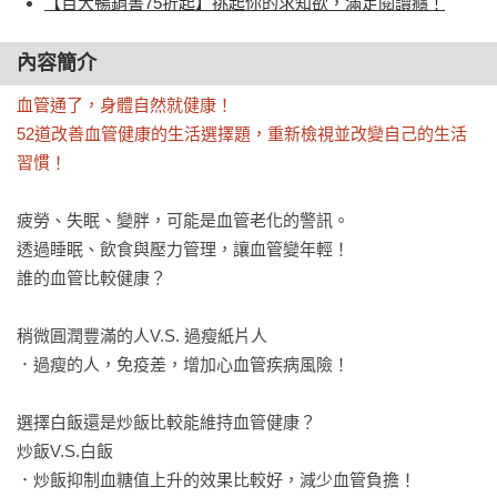
【百大暢銷書75折起】挑起你的求知欲，滿足閱讀癮！
內容簡介
血管通了，身體自然就健康！

52道改善血管健康的生活選擇題，重新檢視並改變自己的生活
習慣！
疲勞、失眠、變胖，可能是血管老化的警訊。

透過睡眠、飲食與壓力管理，讓血管變年輕！

誰的血管比較健康？

稍微圓潤豐滿的人V.S. 過瘦紙片人

．過瘦的人，免疫差，增加心血管疾病風險！

選擇白飯還是炒飯比較能維持血管健康？

炒飯V.S.白飯

．炒飯抑制血糖值上升的效果比較好，減少血管負擔！
