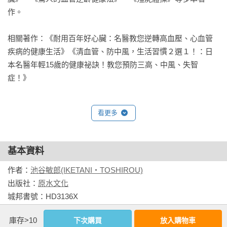
的人血管比較健康，哭泣比憤怒好，愛賴床的人比立刻起床的
作。

人血管強韌等。此外作者也提出積極的建言，要如何做才不會
血管阻塞。又如天旋地轉跟頭重腳輕的頭暈，哪種情況比較危
相關著作：《耐用百年好心臟：名醫教您逆轉高血壓、心血管
險?

疾病的健康生活》《清血管、防中風，生活習慣２選１！：日
本名醫年輕15歲的健康祕訣！教您預防三高、中風、失智
我覺得此書大部分簡明易懂，也可以讓我們了解正確而實用的
症！》
觀念，是一本有趣的好書，遺憾的是由於我不是日本人，少部
分由於生活習慣不盡相同，不過已經很有收獲了。

看更多
畢卡索曾說:「我不恐懼死亡。死亡有一種美，我怕的是久病不
能工作，那是時間的浪費。」我想照顧好血管，保持暢通，是
基本資料
達到這個目標的第一步。
作者：
池谷敏郎(IKETANI・TOSHIROU)
出版社：
原水文化
城邦書號：HD3136X

ISBN：9786267827468

庫存>10
下次購買
放入購物車
出版日期：2026-06-18
