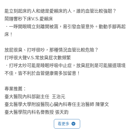
能立刻起床的人和總是愛賴床的人，誰的血管比較強韌？

鬧鐘響秒下床V.S.愛賴床

．一睜開眼睛立刻離開被窩，易引發血管意外。動動手腳再起
床！

放屁很臭、打呼很吵，那種情況血管比較危險？

打呼很大聲V.S.常放臭屁次數頻繁

．打呼太吵可能是睡眠呼吸中止症，放臭屁則是可能腸道環境
不佳，皆不利於血管健康需多加留意！

專業推薦：

臺大醫院內科部副主任  王治元

臺北醫學大學附設醫院心臟內科專任主治醫師 陳肇文

臺大醫學院内科名譽教授 張天鈞
看更多