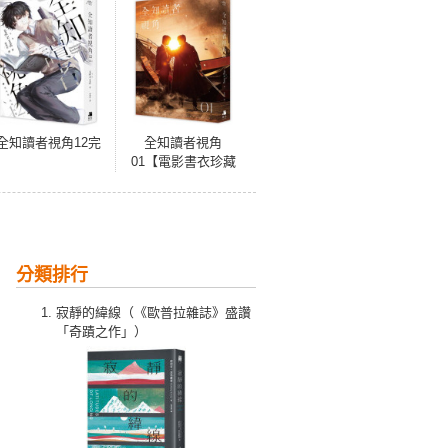
全知讀者視角12完
全知讀者視角
01【電影書衣珍藏
版】
分類排行
寂靜的緯線（《歐普拉雜誌》盛讚
「奇蹟之作」）