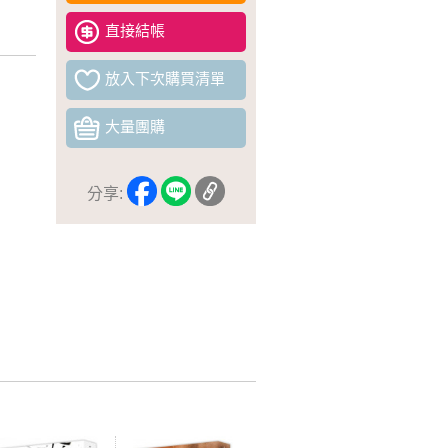
直接結帳
放入下次購買清單
大量團購
分享: