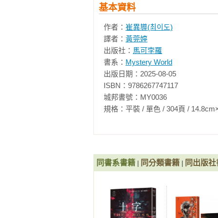
基本資料
作者：
崔異導(최이도)
譯者：
黃莞婷
出版社：
馬可孛羅
書系：
Mystery World
出版日期：2025-08-05

ISBN：9786267747117

城邦書號：MY0036

規格：平裝 / 單色 / 304頁 / 14.8cm×21cm 
同書系書籍
同分類書籍
同出版社
|
|