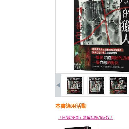
本書適用活動
「日/韓/泰劇」發燒話題75折起！