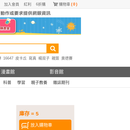
加入會員
紅利
6折購
購物車
(
0
)
野
16647
皮卡丘
寫真
楊双子
親簽
奧德賽
漫畫館
影音館
科普
學習
親子教養
雜誌期刊
庫存 = 5
放入購物車