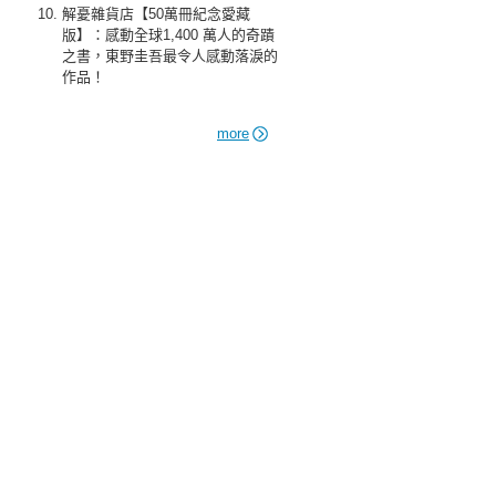
解憂雜貨店【50萬冊紀念愛藏
版】：感動全球1,400 萬人的奇蹟
之書，東野圭吾最令人感動落淚的
作品！
more