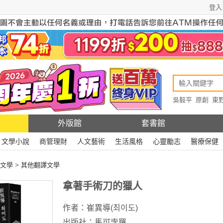
登入
吳毅平
原創
東
原創
Rewire
外版館
套書館
文學小說
商管理財
人文藝術
生活風格
心靈勵志
醫療保健
文學
>
其他翻譯文學
拿著手術刀的獵人
作者：
崔異導(최이도)
出版社：
馬可孛羅