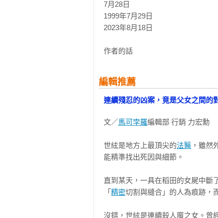
7月28日

1999年7月29日

2023年8月18日

作者的話
編輯推薦
連續殘忍的凶案，竟是父女之間的
文／
馬可孛羅
編輯部 行銷 力宏勳

世絃是地方上最頂尖的
法醫
，雖然
能精準找出死因與細節。

直到某天，一具在稻田的女屍中斷
「
精密
切割與縫合」的人為痕跡，
沒錯，世絃是連續殺人魔之女。曾