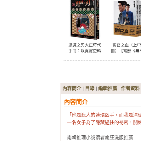
鬼滅之刃大正時代
警官之血（上/
手冊：以真實史料
冊）【電影《無
全方位解讀《鬼
對決》原著小說
滅》筆下的歷史與
獨家電影書衣珍
文化
版】
內容簡介
|
目錄
|
編輯推薦
|
作者資料
內容簡介
「他是殺人的連環凶手，而我是清理
一名女子為了隱藏過往的祕密，開
南韓推理小說讀者瘋狂洗版推薦
