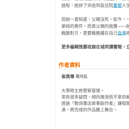
過程，她拼了命逃到孤兒院
重塑
人
但她一直知道，父親沒死。如今，
單純的案件，而是父親的挑釁——
戰勝對方，更要戰勝藏在自己
血液
更多編輯推薦收錄在城邦讀饗報，
作者資料
崔異導 최이도
大學時主修警察管理。

常有很多疑問，傾向推測而不是仰賴
透過「教保書店故事創作者」課程
演，將完成的作品搬上舞台。