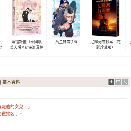
下
婚禮計畫（泰國耽
黃金神威(18)
尼羅河謀殺案（電
間
美天后Mame浪漫網
影珍藏版）
，
劇《邪惡新郎愛上
藏
我》原著小說，首
刷限量作者手繪印
簽 特典贈品版）
|
基本資料
屍體的女兒。」

始獵捕凶手。