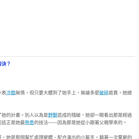
對決？
外表
冷酷
無情，但只要大體到了她手上，無論多麼
破碎
詭異，她總
了她的計畫。別人以為是
野獸
造成的殘破，她卻一眼看出那是經過
而這正是她最
熟悉
的技法——因為那是她從小跟著父親學來的。

經，她是那個幫忙處理屍體、配合演出的小幫手。藉著一次棄屍的