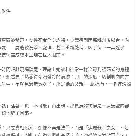
對決

廢棄區被發現，女性死者全身赤裸，身體遭到明顯解剖後縫合，內
棄屍——屍體被洗淨、處理，甚至重新縫補，凶手留下一具近乎
技術當成標本呈現在世人眼前。

一時間趕赴現場驗屍，理論上她該和往常一樣冷靜判讀死者的身體
間，她看見了熟悉得令她發冷的痕跡：刀口的深度、切割肌肉的方
人生中，早就見過無數次了，那是她的父親──胤調均，一名連環殺
不該」活著，也「不可能」再出現。那具屍體彷彿是一道無聲的審
線地縫了回來。

道：只要真相曝光，她便不再是法醫，而是「連環殺手之女」。若
也會被毀掉，因此，在過去把她吞沒之前，她必須透過所有方法，