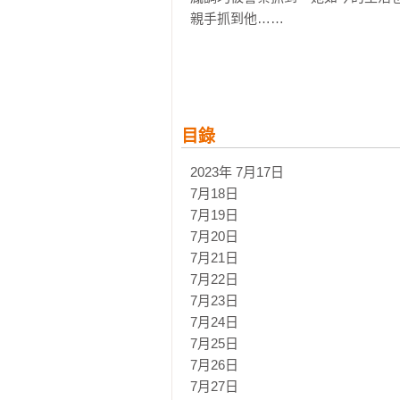
親手抓到他……

她不能讓調查暴露任何關於過去的
鄭正賢，她用自己的專業與經驗換
警察破案之前解決一切。

目錄
當父親是殺手，當真相是刀口，她只
親手終結這一切，並保住自己的命
2023年 7月17日

7月18日

7月19日

7月20日

7月21日

7月22日

7月23日

7月24日

7月25日

7月26日

7月27日
