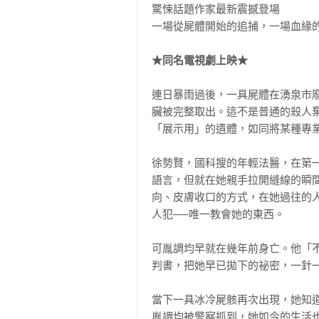
驚悚話題作家最新震撼登場

一場從屍體開始的追捕，一場血緣的
★同名電視劇上映★
連日暴雨過後，一具屍體在湧泉市
臟被完整取出。這不是普通的殺人
「展示用」的遺體，如同將某種專業
徐勢賢，國科搜的年輕法醫，在第
語言，但就在她親手拉開縫線的瞬
向、皮膚收口的方式，在她過往的
人犯──唯一教會她的東西。

可胤調均早就在幾年前身亡。他「
判書，把她早已拋下的祕密，一針一
當下一具冰冷屍骸再次出現，她知
胤調均被警察抓到，她如今的生活